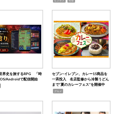
,
,
ビジネス
社会
世界史を旅するRPG 「時
セブン‐イレブン、カレー15商品を
OS/Androidで配信開始
一斉投入 名店監修から冷製うどん
まで“夏のカレーフェス”を開催中
,
グルメ