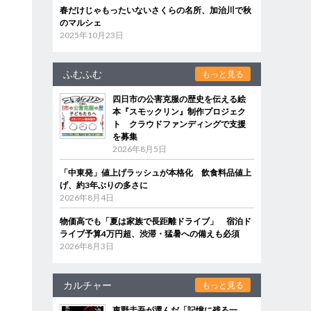
春だけじゃもったいないさくらの名所、加治川で秋
のマルシェ
2025年10月23日
ふむふむ
もっと見る
四日市の公害克服の歴史を伝える絵
本『スモックリン』制作プロジェク
ト クラウドファンディングで支援
を募集
2026年8月5日
「中東発」値上げラッシュが本格化 飲食料品値上
げ、約3年ぶりの多さに
2026年8月4日
物価高でも「夏は家族で長距離ドライブ」 宿泊ド
ライブ予算4万円超、渋滞・猛暑への備えも必須
2026年8月3日
カルチャー
もっと見る
東野圭吾が選んだ「記憶に残る一