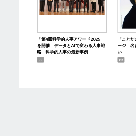
「第4回科学的人事アワード2025」
「ことだ
を開催 データとAIで変わる人事戦
ージ 名
略 科学的人事の最新事例
い
PR
PR