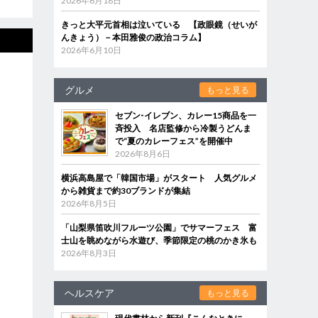
2026年6月18日
きっと大平元首相は泣いている 【政眼鏡（せいが
んきょう）－本田雅俊の政治コラム】
2026年6月10日
グルメ
もっと見る
セブン‐イレブン、カレー15商品を一
斉投入 名店監修から冷製うどんま
で“夏のカレーフェス”を開催中
2026年8月6日
横浜高島屋で「韓国市場」がスタート 人気グルメ
から雑貨まで約30ブランドが集結
2026年8月5日
「山梨県笛吹川フルーツ公園」でサマーフェス 富
士山を眺めながら水遊び、季節限定の桃のかき氷も
2026年8月3日
ヘルスケア
もっと見る