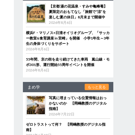
【京都 湯の花温泉・すみや亀峰菴】
夏限定のおもてなし「旅館で“涼”を
楽しむ夏の休日」8月末まで開催中
2026年8月6日
横浜F・マリノス×日清オイリオグループ、「サッカ
ー教室&食育講座 in 宮崎」を開催 小学1年生～3年
生の身体づくりをサポート
2026年8月6日
55年間、京の街を走り続けてきた車両 嵐山線・モ
ボ301形、運行開始55周年イベントを開催
2026年8月6日
まめ学
もっと見る
写真に埋まっている位置情報はおっ
かないのか 【岡嶋教授のデジタル
指南】
2026年7月22日
ゼロトラストって何？ 【岡嶋教授のデジタル指
南】