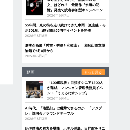
文」はどれ？ 最新作『永遠の記
憶』発売で読者参加型キャンペーン
2026年8月7日
55年間、京の街を走り続けてきた車両 嵐山線・モ
ボ301形、運行開始55周年イベントを開催
2026年8月6日
夏季企画展「秀吉・秀長と和歌山」 和歌山市立博
物館で8月8日から
2026年8月6日
動画
もっと見る
「100歳現役」目指すシニア1500人
が集結 マンション管理代務員イベ
ント「うぇるねすシップ」
2026年8月4日
AI時代、「暗黙知」は継承できるのか 「デジブ
レ」説明会／ラウンドテーブル
2026年8月3日
紀伊勝浦の魅力を堪能 ホテル浦島、日昇館をリニ