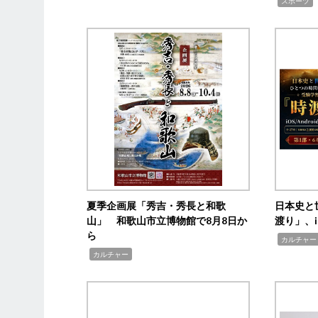
,
スポーツ
夏季企画展「秀吉・秀長と和歌
日本史と
山」 和歌山市立博物館で8月8日か
渡り」、i
ら
,
カルチャー
,
カルチャー