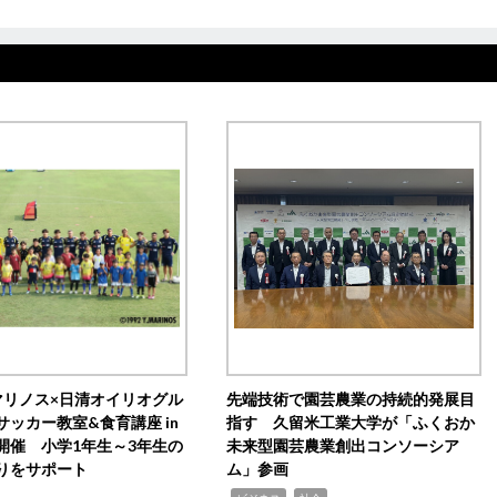
マリノス×日清オイリオグル
先端技術で園芸農業の持続的発展目
サッカー教室&食育講座 in
指す 久留米工業大学が「ふくおか
開催 小学1年生～3年生の
未来型園芸農業創出コンソーシア
りをサポート
ム」参画