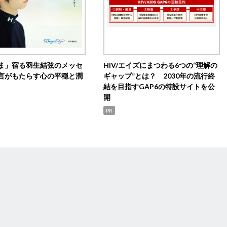
ま」宿る羽生結弦のメッセ
HIV/エイズにまつわる6つの“理解の
言がもたらす心の平穏と潤
ギャップ”とは？ 2030年の流行終
結を目指すGAP6の特設サイトを公
開
PR