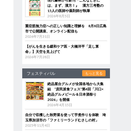
現代書林から新刊『こんなときに
は、まず、漢方！』 漢方三考塾の
15人の医師や薬剤師が執筆
2026年8月5日
重症筋無力症への正しい知識と理解を 8月8日広島
市で公開講座、オンライン配信も
2026年7月31日
【がんを生きる緩和ケア医・大橋洋平「足し算
命」】天空を見上げて
2026年7月28日
フェスティバル
もっと見る
絶品屋台グルメが全国各地から大集
結 “庶民派食フェス”第4回「川口×
絶品グルメビール＆日本酒祭り
2026」を開催
2026年4月15日
自分で収穫した秋野菜を使って芋煮作りを体験 埼
玉県加須市の「ファミリーランドむさしの村」
2025年11月4日