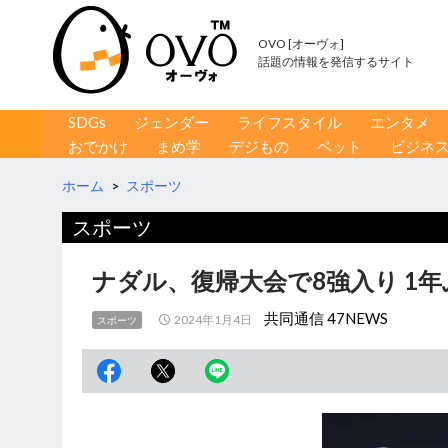
OVO [オーヴォ]
話題の情報を発信するサイト
コンテンツへ移動
検
SDGs
ジェンダー
ライフスタイル
エンタメ
索
おでかけ
まめ学
デジもの
ペット
ビジネ
ホーム
>
スポーツ
スポーツ
ナダル、復帰大会で8強入り 1
共同通信 47NEWS
2024年1月4日
スポーツ