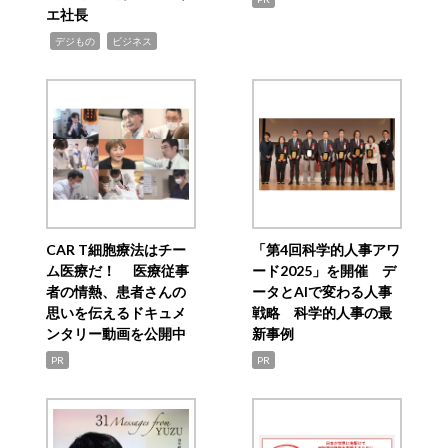
エ社長
,
,
デジもの
ビジネス
CAR T細胞療法はチー
「第4回科学的人事アワ
ム医療だ！ 医療従事
ード2025」を開催 デ
者の情熱、患者さんの
ータとAIで変わる人事
思いを伝えるドキュメ
戦略 科学的人事の最
ンタリー動画を公開中
新事例
PR
PR