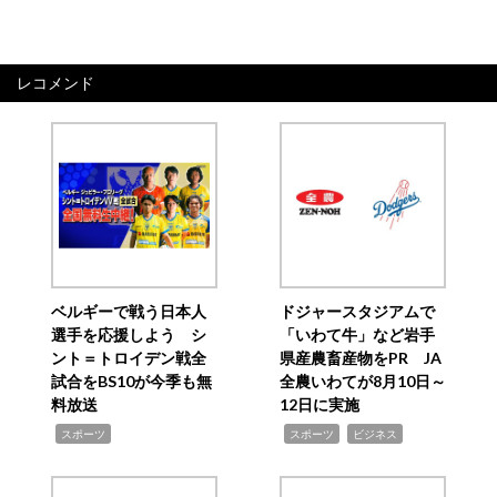
レコメンド
ベルギーで戦う日本人
ドジャースタジアムで
選手を応援しよう シ
「いわて牛」など岩手
ント＝トロイデン戦全
県産農畜産物をPR JA
試合をBS10が今季も無
全農いわてが8月10日～
料放送
12日に実施
,
,
,
スポーツ
スポーツ
ビジネス