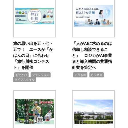
旅の思い出を五・七・
「人がAIに求めるのは
五で！ エースが「か
信頼し相談できるこ
ばんの日」に合わせ
と」 ロジカがAI事業
「旅行川柳コンテス
者と導入機関の共通指
ト」を開催
針案を策定へ
,
,
,
,
,
おでかけ
ファッション
デジもの
ビジネス
ライフスタイル