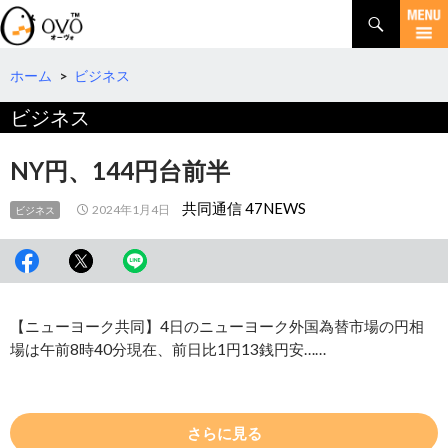
検
索
コ
ン
テ
ホーム
>
ビジネス
ン
ビジネス
ツ
へ
移
NY円、144円台前半
動
共同通信 47NEWS
2024年1月4日
ビジネス
【ニューヨーク共同】4日のニューヨーク外国為替市場の円相
場は午前8時40分現在、前日比1円13銭円安……
さらに見る