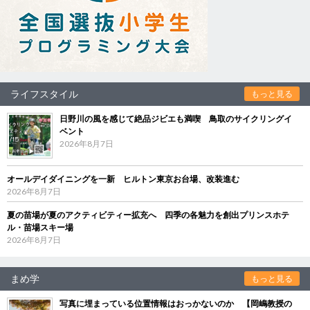
ライフスタイル
もっと見る
日野川の風を感じて絶品ジビエも満喫 鳥取のサイクリングイ
ベント
2026年8月7日
オールデイダイニングを一新 ヒルトン東京お台場、改装進む
2026年8月7日
夏の苗場が夏のアクティビティー拡充へ 四季の各魅力を創出プリンスホテ
ル・苗場スキー場
2026年8月7日
まめ学
もっと見る
写真に埋まっている位置情報はおっかないのか 【岡嶋教授の