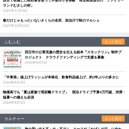
自分で収穫した秋野菜を使って芋煮作りを体験 埼玉県加須市の「ファミリー
ランドむさしの村」
2025年11月4日
春だけじゃもったいないさくらの名所、加治川で秋のマルシェ
2025年10月23日
ふむふむ
もっと見る
四日市の公害克服の歴史を伝える絵本『スモックリン』制作プ
ロジェクト クラウドファンディングで支援を募集
2026年8月5日
「中東発」値上げラッシュが本格化 飲食料品値上げ、約3年ぶりの多さに
2026年8月4日
物価高でも「夏は家族で長距離ドライブ」 宿泊ドライブ予算4万円超、渋滞・
猛暑への備えも必須
2026年8月3日
カルチャー
もっと見る
旅の思い出を五・七・五で！ エースが「かばんの日」に合わ