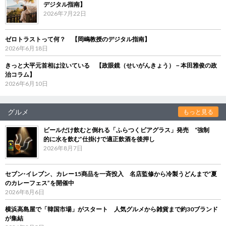
デジタル指南】
2026年7月22日
ゼロトラストって何？ 【岡嶋教授のデジタル指南】
2026年6月18日
きっと大平元首相は泣いている 【政眼鏡（せいがんきょう）－本田雅俊の政
治コラム】
2026年6月10日
グルメ
もっと見る
ビールだけ飲むと倒れる「ふらつくビアグラス」発売 “強制
的に水を飲む”仕掛けで適正飲酒を後押し
2026年8月7日
セブン‐イレブン、カレー15商品を一斉投入 名店監修から冷製うどんまで“夏
のカレーフェス”を開催中
2026年8月6日
横浜高島屋で「韓国市場」がスタート 人気グルメから雑貨まで約30ブランド
が集結