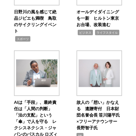
日野川の風を感じて絶
オールデイダイニング
品ジビエも満喫 鳥取
を一新 ヒルトン東京
のサイクリングイベン
お台場、改装進む
ト
,
,
ビジネス
ライフスタイル
,
スポーツ
AIは「手段」、最終責
故人の「想い」かなえ
任は「人間の判断」
る 遺贈寄付 日本財
「法の支配」という
団名誉会長 笹川陽平氏
「傘」で人を守る レ
×フリーアナウンサー
クシスネクシス・ジャ
長野智子氏
パンのパスカル ロズィ
PR