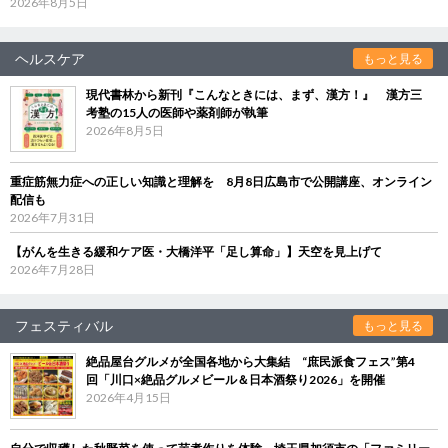
2026年8月5日
ヘルスケア
もっと見る
現代書林から新刊『こんなときには、まず、漢方！』 漢方三
考塾の15人の医師や薬剤師が執筆
2026年8月5日
重症筋無力症への正しい知識と理解を 8月8日広島市で公開講座、オンライン
配信も
2026年7月31日
【がんを生きる緩和ケア医・大橋洋平「足し算命」】天空を見上げて
2026年7月28日
フェスティバル
もっと見る
絶品屋台グルメが全国各地から大集結 “庶民派食フェス”第4
回「川口×絶品グルメビール＆日本酒祭り2026」を開催
2026年4月15日