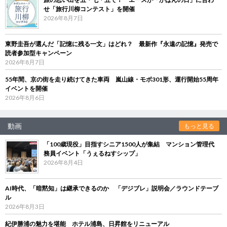
せ「旅行川柳コンテスト」を開催
2026年8月7日
東野圭吾が選んだ「記憶に残る一文」はどれ？ 最新作『永遠の記憶』発売で
読者参加型キャンペーン
2026年8月7日
55年間、京の街を走り続けてきた車両 嵐山線・モボ301形、運行開始55周年
イベントを開催
2026年8月6日
動画
もっと見る
「100歳現役」目指すシニア1500人が集結 マンション管理代
務員イベント「うぇるねすシップ」
2026年8月4日
AI時代、「暗黙知」は継承できるのか 「デジブレ」説明会／ラウンドテーブ
ル
2026年8月3日
紀伊勝浦の魅力を堪能 ホテル浦島、日昇館をリニューアル