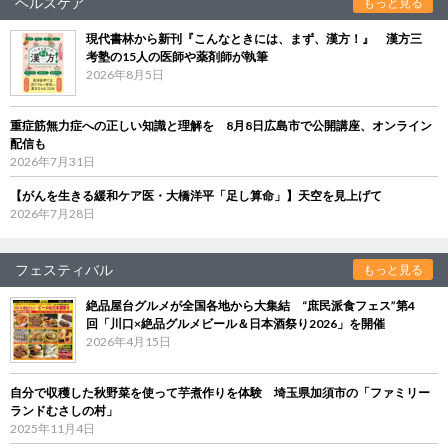
ヘルスケア
もっと見る
現代書林から新刊『こんなときには、まず、漢方！』 漢方三
考塾の15人の医師や薬剤師が執筆
2026年8月5日
重症筋無力症への正しい知識と理解を 8月8日広島市で公開講座、オンライン
配信も
2026年7月31日
【がんを生きる緩和ケア医・大橋洋平「足し算命」】天空を見上げて
2026年7月28日
フェスティバル
もっと見る
絶品屋台グルメが全国各地から大集結 “庶民派食フェス”第4
回「川口×絶品グルメビール＆日本酒祭り2026」を開催
2026年4月15日
自分で収穫した秋野菜を使って芋煮作りを体験 埼玉県加須市の「ファミリー
ランドむさしの村」
2025年11月4日