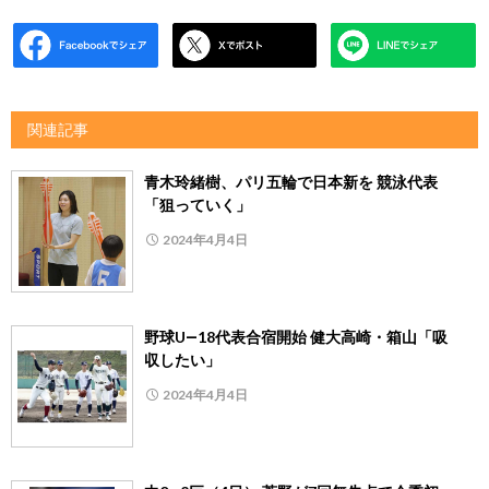
関連記事
青木玲緒樹、パリ五輪で日本新を 競泳代表
「狙っていく」
2024年4月4日
野球U―18代表合宿開始 健大高崎・箱山「吸
収したい」
2024年4月4日