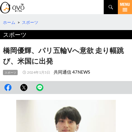
検
索
コ
ン
テ
ホーム
>
スポーツ
ン
スポーツ
ツ
へ
移
橋岡優輝、パリ五輪Vへ意欲 走り幅跳
動
び、米国に出発
共同通信 47NEWS
2024年1月5日
スポーツ