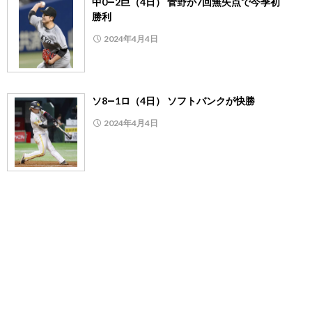
中0―2巨（4日） 菅野が7回無失点で今季初
勝利
2024年4月4日
ソ8―1ロ（4日） ソフトバンクが快勝
2024年4月4日