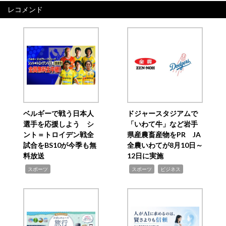
レコメンド
ベルギーで戦う日本人
ドジャースタジアムで
選手を応援しよう シ
「いわて牛」など岩手
ント＝トロイデン戦全
県産農畜産物をPR JA
試合をBS10が今季も無
全農いわてが8月10日～
料放送
12日に実施
,
,
,
スポーツ
スポーツ
ビジネス