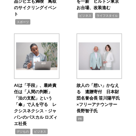
品ジビエも満喫 鳥取
を一新 ヒルトン東京
のサイクリングイベン
お台場、改装進む
ト
,
,
ビジネス
ライフスタイル
,
スポーツ
AIは「手段」、最終責
故人の「想い」かなえ
任は「人間の判断」
る 遺贈寄付 日本財
「法の支配」という
団名誉会長 笹川陽平氏
「傘」で人を守る レ
×フリーアナウンサー
クシスネクシス・ジャ
長野智子氏
パンのパスカル ロズィ
PR
エ社長
,
,
デジもの
ビジネス