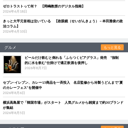
ゼロトラストって何？ 【岡嶋教授のデジタル指南】
2026年6月18日
きっと大平元首相は泣いている 【政眼鏡（せいがんきょう）－本田雅俊の政
治コラム】
2026年6月10日
グルメ
もっと見る
ビールだけ飲むと倒れる「ふらつくビアグラス」発売 “強制
的に水を飲む”仕掛けで適正飲酒を後押し
2026年8月7日
セブン‐イレブン、カレー15商品を一斉投入 名店監修から冷製うどんまで“夏
のカレーフェス”を開催中
2026年8月6日
横浜高島屋で「韓国市場」がスタート 人気グルメから雑貨まで約30ブランド
が集結
2026年8月5日