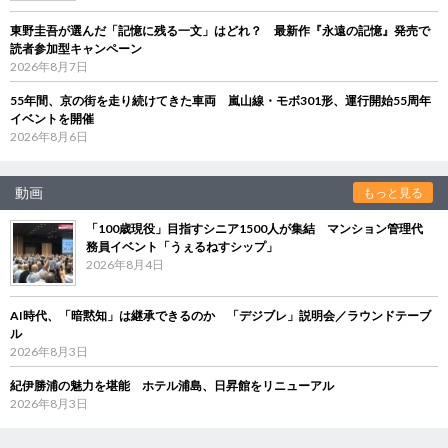
東野圭吾が選んだ「記憶に残る一文」はどれ？ 最新作『永遠の記憶』発売で
読者参加型キャンペーン
2026年8月7日
55年間、京の街を走り続けてきた車両 嵐山線・モボ301形、運行開始55周年
イベントを開催
2026年8月6日
動画
もっと見る
「100歳現役」目指すシニア1500人が集結 マンション管理代
務員イベント「うぇるねすシップ」
2026年8月4日
AI時代、「暗黙知」は継承できるのか 「デジブレ」説明会／ラウンドテーブ
ル
2026年8月3日
紀伊勝浦の魅力を堪能 ホテル浦島、日昇館をリニューアル
2026年8月3日