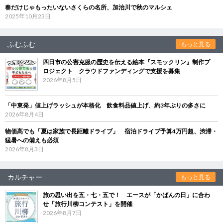
春だけじゃもったいないさくらの名所、加治川で秋のマルシェ
2025年10月23日
ふむふむ
もっと見る
四日市の公害克服の歴史を伝える絵本『スモックリン』制作プ
ロジェクト クラウドファンディングで支援を募集
2026年8月5日
「中東発」値上げラッシュが本格化 飲食料品値上げ、約3年ぶりの多さに
2026年8月4日
物価高でも「夏は家族で長距離ドライブ」 宿泊ドライブ予算4万円超、渋滞・
猛暑への備えも必須
2026年8月3日
カルチャー
もっと見る
旅の思い出を五・七・五で！ エースが「かばんの日」に合わ
せ「旅行川柳コンテスト」を開催
2026年8月7日