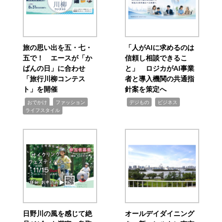
旅の思い出を五・七・
「人がAIに求めるのは
五で！ エースが「か
信頼し相談できるこ
ばんの日」に合わせ
と」 ロジカがAI事業
「旅行川柳コンテス
者と導入機関の共通指
ト」を開催
針案を策定へ
,
,
,
,
,
おでかけ
ファッション
デジもの
ビジネス
ライフスタイル
日野川の風を感じて絶
オールデイダイニング