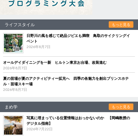
ライフスタイル
もっと見る
日野川の風を感じて絶品ジビエも満喫 鳥取のサイクリングイ
ベント
2026年8月7日
オールデイダイニングを一新 ヒルトン東京お台場、改装進む
2026年8月7日
夏の苗場が夏のアクティビティー拡充へ 四季の各魅力を創出プリンスホテ
ル・苗場スキー場
2026年8月7日
まめ学
もっと見る
写真に埋まっている位置情報はおっかないのか 【岡嶋教授の
デジタル指南】
2026年7月22日