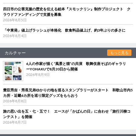
四日市の公害克服の歴史を伝える絵本『スモックリン』制作プロジェクト ク
ラウドファンディングで支援を募集
2026年8月5日
「中東発」値上げラッシュが本格化 飲食料品値上げ、約3年ぶりの多さに
2026年8月4日
カルチャー
もっと見る
6人の作家が描く“風景と猫”の共演 歌舞伎座そばのギャラリ
ーYOHAKUで8月20日から開催
2026年8月9日
豊臣秀吉・秀長兄弟ゆかりの地を巡るスタンプラリーがスタート 和歌山市内5
カ所・近畿6カ所を巡り限定グッズをもらおう
2026年8月8日
旅の思い出を五・七・五で！ エースが「かばんの日」に合わせ「旅行川柳コ
ンテスト」を開催
2026年8月7日