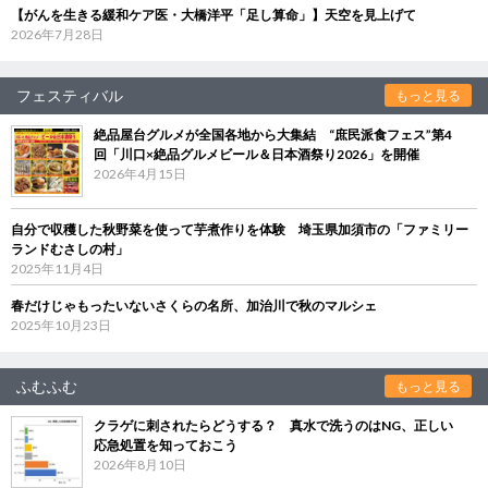
【がんを生きる緩和ケア医・大橋洋平「足し算命」】天空を見上げて
2026年7月28日
フェスティバル
もっと見る
絶品屋台グルメが全国各地から大集結 “庶民派食フェス”第4
回「川口×絶品グルメビール＆日本酒祭り2026」を開催
2026年4月15日
自分で収穫した秋野菜を使って芋煮作りを体験 埼玉県加須市の「ファミリー
ランドむさしの村」
2025年11月4日
春だけじゃもったいないさくらの名所、加治川で秋のマルシェ
2025年10月23日
ふむふむ
もっと見る
クラゲに刺されたらどうする？ 真水で洗うのはNG、正しい
応急処置を知っておこう
2026年8月10日