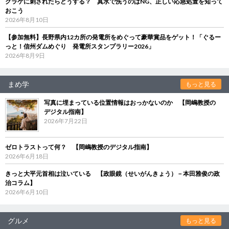
クラゲに刺されたらどうする？ 真水で洗うのはNG、正しい応急処置を知って
おこう
2026年8月10日
【参加無料】長野県内12カ所の発電所をめぐって豪華賞品をゲット！「ぐるー
っと！信州ダムめぐり 発電所スタンプラリー2026」
2026年8月9日
まめ学
もっと見る
写真に埋まっている位置情報はおっかないのか 【岡嶋教授の
デジタル指南】
2026年7月22日
ゼロトラストって何？ 【岡嶋教授のデジタル指南】
2026年6月18日
きっと大平元首相は泣いている 【政眼鏡（せいがんきょう）－本田雅俊の政
治コラム】
2026年6月10日
グルメ
もっと見る