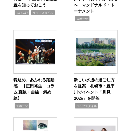
置を知っておこう
へ マクドナルド・ト
ーナメント
,
,
ふむふむ
ライフスタイル
,
スポーツ
魂込め、あふれる躍動
新しい水辺の過ごし方
感 【正田裕生 コラ
を提案 札幌市・豊平
ム 直線・曲線・斜め
川でイベント「川見
線】
2026」を開催
,
,
スポーツ
ライフスタイル