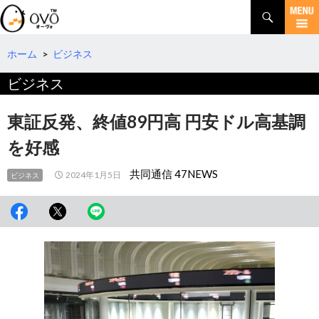
検
索
コ
ン
テ
ホーム
>
ビジネス
ン
ビジネス
ツ
へ
移
東証反発、終値89円高 円安ドル高基調
動
を好感
共同通信 47NEWS
2024年1月5日
ビジネス