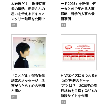
ム医療だ！ 医療従事
ード2025」を開催 デ
者の情熱、患者さんの
ータとAIで変わる人事
思いを伝えるドキュメ
戦略 科学的人事の最
ンタリー動画を公開中
新事例
PR
PR
「ことだま」宿る羽生
HIV/エイズにまつわる6
結弦のメッセージ 名
つの“理解のギャッ
言がもたらす心の平穏
プ”とは？ 2030年の流
と潤い
行終結を目指すGAP6の
特設サイトを公開
PR
PR