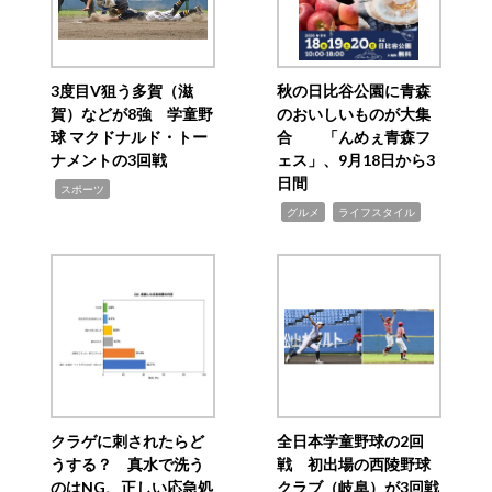
3度目V狙う多賀（滋
秋の日比谷公園に青森
賀）などが8強 学童野
のおいしいものが大集
球 マクドナルド・トー
合 「んめぇ青森フ
ナメントの3回戦
ェス」、9月18日から3
日間
,
スポーツ
,
,
グルメ
ライフスタイル
クラゲに刺されたらど
全日本学童野球の2回
うする？ 真水で洗う
戦 初出場の西陵野球
のはNG、正しい応急処
クラブ（岐阜）が3回戦