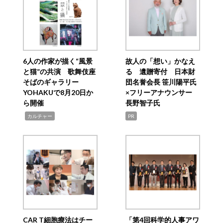
6人の作家が描く“風景
故人の「想い」かなえ
と猫”の共演 歌舞伎座
る 遺贈寄付 日本財
そばのギャラリー
団名誉会長 笹川陽平氏
YOHAKUで8月20日か
×フリーアナウンサー
ら開催
長野智子氏
,
カルチャー
PR
CAR T細胞療法はチー
「第4回科学的人事アワ