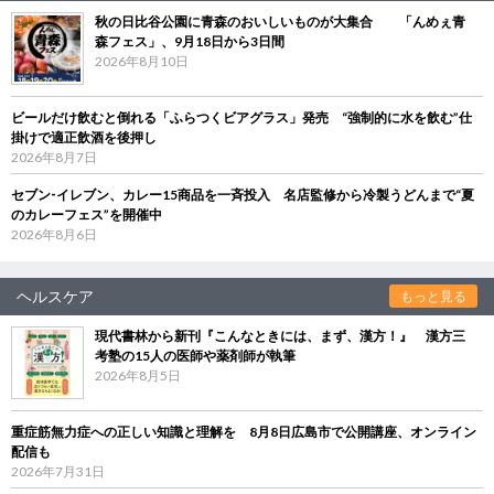
秋の日比谷公園に青森のおいしいものが大集合 「んめぇ青
森フェス」、9月18日から3日間
2026年8月10日
ビールだけ飲むと倒れる「ふらつくビアグラス」発売 “強制的に水を飲む”仕
掛けで適正飲酒を後押し
2026年8月7日
セブン‐イレブン、カレー15商品を一斉投入 名店監修から冷製うどんまで“夏
のカレーフェス”を開催中
2026年8月6日
ヘルスケア
もっと見る
現代書林から新刊『こんなときには、まず、漢方！』 漢方三
考塾の15人の医師や薬剤師が執筆
2026年8月5日
重症筋無力症への正しい知識と理解を 8月8日広島市で公開講座、オンライン
配信も
2026年7月31日