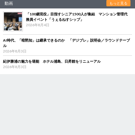
動画
もっと見る
「100歳現役」目指すシニア1500人が集結 マンション管理代
務員イベント「うぇるねすシップ」
2026年8月4日
AI時代、「暗黙知」は継承できるのか 「デジブレ」説明会／ラウンドテーブ
ル
2026年8月3日
紀伊勝浦の魅力を堪能 ホテル浦島、日昇館をリニューアル
2026年8月3日