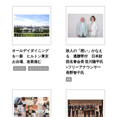
オールデイダイニング
故人の「想い」かなえ
を一新 ヒルトン東京
る 遺贈寄付 日本財
お台場、改装進む
団名誉会長 笹川陽平氏
×フリーアナウンサー
,
,
ビジネス
ライフスタイル
長野智子氏
PR