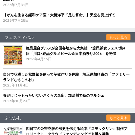
2026年7月31日
【がんを生きる緩和ケア医・大橋洋平「足し算命」】天空を見上げて
2026年7月28日
フェスティバル
もっと見る
絶品屋台グルメが全国各地から大集結 “庶民派食フェス”第4
回「川口×絶品グルメビール＆日本酒祭り2026」を開催
2026年4月15日
自分で収穫した秋野菜を使って芋煮作りを体験 埼玉県加須市の「ファミリー
ランドむさしの村」
2025年11月4日
春だけじゃもったいないさくらの名所、加治川で秋のマルシェ
2025年10月23日
ふむふむ
もっと見る
四日市の公害克服の歴史を伝える絵本『スモックリン』制作プ
ロジェクト クラウドファンディングで支援を募集