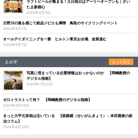
ラフトビールが集まる！土日祝日はアーリーオープンも｜さい
たま新都心
2026年8月7日
日野川の風を感じて絶品ジビエも満喫 鳥取のサイクリングイベント
2026年8月7日
オールデイダイニングを一新 ヒルトン東京お台場、改装進む
2026年8月7日
まめ学
もっと見る
写真に埋まっている位置情報はおっかないのか 【岡嶋教授の
デジタル指南】
2026年7月22日
ゼロトラストって何？ 【岡嶋教授のデジタル指南】
2026年6月18日
きっと大平元首相は泣いている 【政眼鏡（せいがんきょう）－本田雅俊の政
治コラム】
2026年6月10日