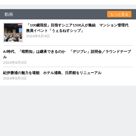
動画
もっと見る
「100歳現役」目指すシニア1500人が集結 マンション管理代
務員イベント「うぇるねすシップ」
2026年8月4日
AI時代、「暗黙知」は継承できるのか 「デジブレ」説明会／ラウンドテーブ
ル
2026年8月3日
紀伊勝浦の魅力を堪能 ホテル浦島、日昇館をリニューアル
2026年8月3日