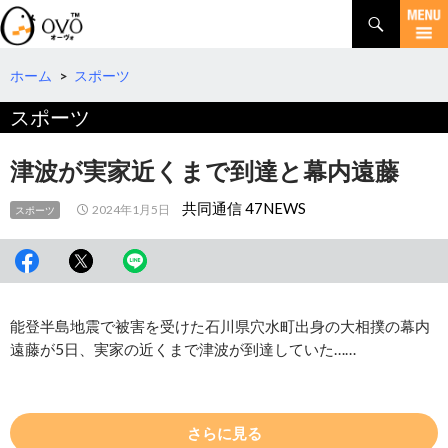
検
索
コ
ン
テ
ホーム
>
スポーツ
ン
スポーツ
ツ
へ
移
津波が実家近くまで到達と幕内遠藤
動
共同通信 47NEWS
2024年1月5日
スポーツ
能登半島地震で被害を受けた石川県穴水町出身の大相撲の幕内
遠藤が5日、実家の近くまで津波が到達していた……
さらに見る