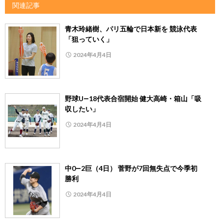
関連記事
青木玲緒樹、パリ五輪で日本新を 競泳代表
「狙っていく」
2024年4月4日
野球U―18代表合宿開始 健大高崎・箱山「吸
収したい」
2024年4月4日
中0―2巨（4日） 菅野が7回無失点で今季初
勝利
2024年4月4日