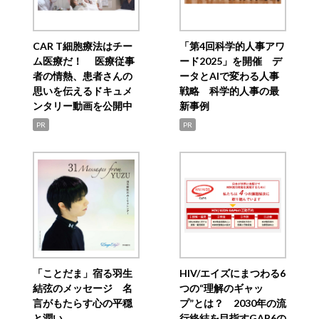
CAR T細胞療法はチー
「第4回科学的人事アワ
ム医療だ！ 医療従事
ード2025」を開催 デ
者の情熱、患者さんの
ータとAIで変わる人事
思いを伝えるドキュメ
戦略 科学的人事の最
ンタリー動画を公開中
新事例
PR
PR
「ことだま」宿る羽生
HIV/エイズにまつわる6
結弦のメッセージ 名
つの“理解のギャッ
言がもたらす心の平穏
プ”とは？ 2030年の流
と潤い
行終結を目指すGAP6の