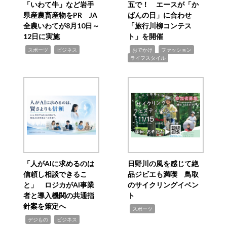
「いわて牛」など岩手
五で！ エースが「か
県産農畜産物をPR JA
ばんの日」に合わせ
全農いわてが8月10日～
「旅行川柳コンテス
12日に実施
ト」を開催
,
,
,
,
,
スポーツ
ビジネス
おでかけ
ファッション
ライフスタイル
「人がAIに求めるのは
日野川の風を感じて絶
信頼し相談できるこ
品ジビエも満喫 鳥取
と」 ロジカがAI事業
のサイクリングイベン
者と導入機関の共通指
ト
針案を策定へ
,
スポーツ
,
,
デジもの
ビジネス