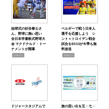
始球式の杉谷拳士さ
ベルギーで戦う日本人
ん、野球に熱い思い
選手を応援しよう シ
全日本学童軟式野球大
ント＝トロイデン戦全
会 マクドナルド・トー
試合をBS10が今季も無
ナメントが開幕
料放送
,
,
スポーツ
スポーツ
ドジャースタジアムで
旅の思い出を五・七・