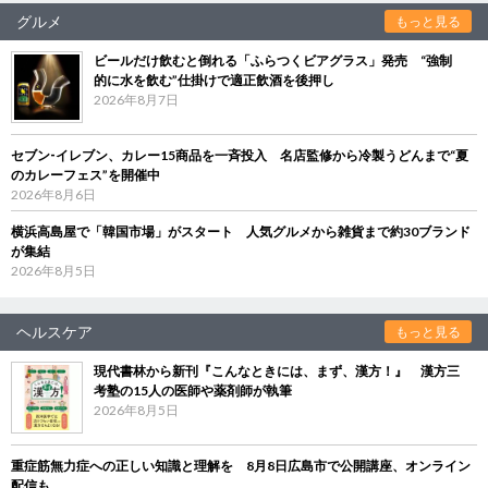
グルメ
もっと見る
ビールだけ飲むと倒れる「ふらつくビアグラス」発売 “強制
的に水を飲む”仕掛けで適正飲酒を後押し
2026年8月7日
セブン‐イレブン、カレー15商品を一斉投入 名店監修から冷製うどんまで“夏
のカレーフェス”を開催中
2026年8月6日
横浜高島屋で「韓国市場」がスタート 人気グルメから雑貨まで約30ブランド
が集結
2026年8月5日
ヘルスケア
もっと見る
現代書林から新刊『こんなときには、まず、漢方！』 漢方三
考塾の15人の医師や薬剤師が執筆
2026年8月5日
重症筋無力症への正しい知識と理解を 8月8日広島市で公開講座、オンライン
配信も