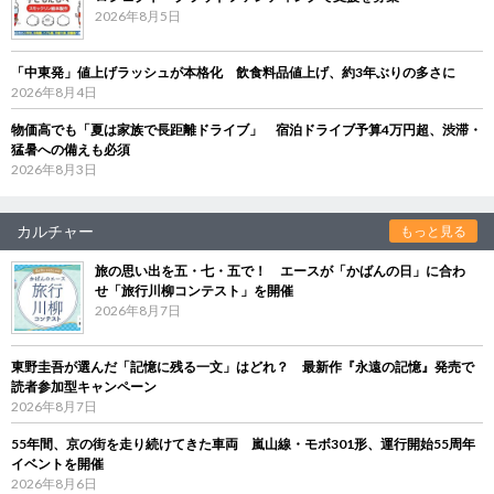
2026年8月5日
「中東発」値上げラッシュが本格化 飲食料品値上げ、約3年ぶりの多さに
2026年8月4日
物価高でも「夏は家族で長距離ドライブ」 宿泊ドライブ予算4万円超、渋滞・
猛暑への備えも必須
2026年8月3日
カルチャー
もっと見る
旅の思い出を五・七・五で！ エースが「かばんの日」に合わ
せ「旅行川柳コンテスト」を開催
2026年8月7日
東野圭吾が選んだ「記憶に残る一文」はどれ？ 最新作『永遠の記憶』発売で
読者参加型キャンペーン
2026年8月7日
55年間、京の街を走り続けてきた車両 嵐山線・モボ301形、運行開始55周年
イベントを開催
2026年8月6日