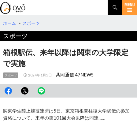
検
索
コ
ン
テ
ホーム
>
スポーツ
ン
スポーツ
ツ
へ
移
箱根駅伝、来年以降は関東の大学限定
動
で実施
共同通信 47NEWS
2024年1月5日
スポーツ
関東学生陸上競技連盟は5日、東京箱根間往復大学駅伝の参加
資格について、来年の第101回大会以降は同連……