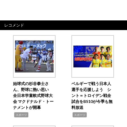
レコメンド
始球式の杉谷拳士さ
ベルギーで戦う日本人
ん、野球に熱い思い
選手を応援しよう シ
全日本学童軟式野球大
ント＝トロイデン戦全
会 マクドナルド・トー
試合をBS10が今季も無
ナメントが開幕
料放送
,
,
スポーツ
スポーツ