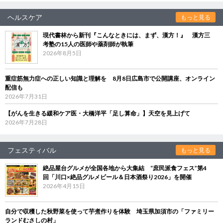
ヘルスケア
もっと見る
現代書林から新刊『こんなときには、まず、漢方！』 漢方三
考塾の15人の医師や薬剤師が執筆
2026年8月5日
重症筋無力症への正しい知識と理解を 8月8日広島市で公開講座、オンライン
配信も
2026年7月31日
【がんを生きる緩和ケア医・大橋洋平「足し算命」】天空を見上げて
2026年7月28日
フェスティバル
もっと見る
絶品屋台グルメが全国各地から大集結 “庶民派食フェス”第4
回「川口×絶品グルメビール＆日本酒祭り2026」を開催
2026年4月15日
自分で収穫した秋野菜を使って芋煮作りを体験 埼玉県加須市の「ファミリー
ランドむさしの村」