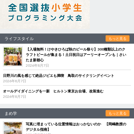
ライフスタイル
もっと見る
【入場無料！けやきひろば秋のビール祭り】300種類以上のク
ラフトビールが集まる！土日祝日はアーリーオープンも｜さい
たま新都心
2026年8月7日
日野川の風を感じて絶品ジビエも満喫 鳥取のサイクリングイベント
2026年8月7日
オールデイダイニングを一新 ヒルトン東京お台場、改装進む
2026年8月7日
まめ学
もっと見る
写真に埋まっている位置情報はおっかないのか 【岡嶋教授の
デジタル指南】