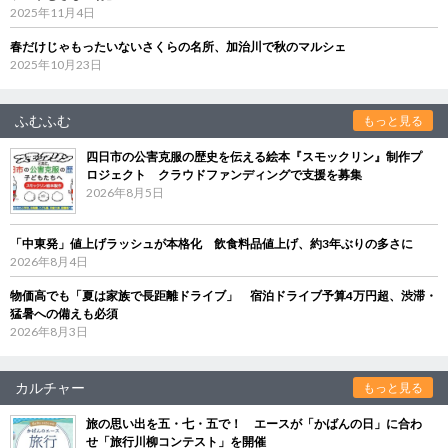
2025年11月4日
春だけじゃもったいないさくらの名所、加治川で秋のマルシェ
2025年10月23日
ふむふむ
もっと見る
四日市の公害克服の歴史を伝える絵本『スモックリン』制作プ
ロジェクト クラウドファンディングで支援を募集
2026年8月5日
「中東発」値上げラッシュが本格化 飲食料品値上げ、約3年ぶりの多さに
2026年8月4日
物価高でも「夏は家族で長距離ドライブ」 宿泊ドライブ予算4万円超、渋滞・
猛暑への備えも必須
2026年8月3日
カルチャー
もっと見る
旅の思い出を五・七・五で！ エースが「かばんの日」に合わ
せ「旅行川柳コンテスト」を開催