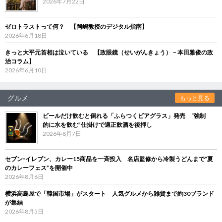
2026年7月22日
ゼロトラストって何？ 【岡嶋教授のデジタル指南】
2026年6月18日
きっと大平元首相は泣いている 【政眼鏡（せいがんきょう）－本田雅俊の政
治コラム】
2026年6月10日
グルメ
もっと見る
ビールだけ飲むと倒れる「ふらつくビアグラス」発売 “強制
的に水を飲む”仕掛けで適正飲酒を後押し
2026年8月7日
セブン‐イレブン、カレー15商品を一斉投入 名店監修から冷製うどんまで“夏
のカレーフェス”を開催中
2026年8月6日
横浜高島屋で「韓国市場」がスタート 人気グルメから雑貨まで約30ブランド
が集結
2026年8月5日