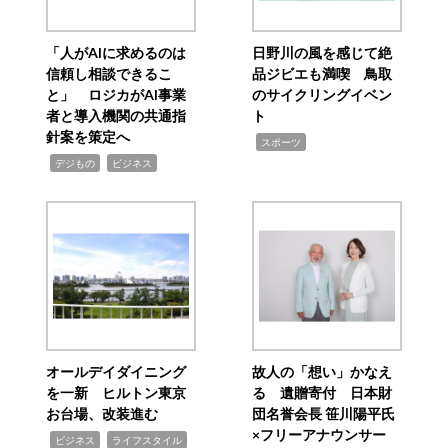
「人がAIに求めるのは
日野川の風を感じて絶
信頼し相談できるこ
品ジビエも満喫 鳥取
と」 ロジカがAI事業
のサイクリングイベン
者と導入機関の共通指
ト
針案を策定へ
,
スポーツ
,
,
デジもの
ビジネス
オールデイダイニング
故人の「想い」かなえ
を一新 ヒルトン東京
る 遺贈寄付 日本財
お台場、改装進む
団名誉会長 笹川陽平氏
×フリーアナウンサー
,
,
ビジネス
ライフスタイル