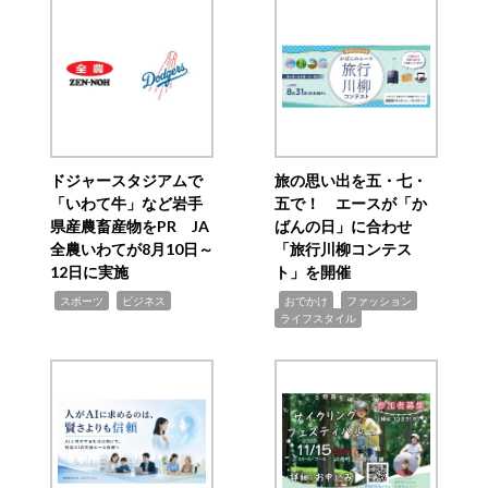
ドジャースタジアムで
旅の思い出を五・七・
「いわて牛」など岩手
五で！ エースが「か
県産農畜産物をPR JA
ばんの日」に合わせ
全農いわてが8月10日～
「旅行川柳コンテス
12日に実施
ト」を開催
,
,
,
,
,
スポーツ
ビジネス
おでかけ
ファッション
ライフスタイル