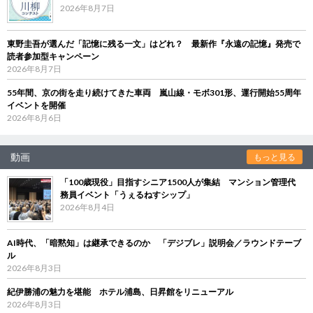
2026年8月7日
東野圭吾が選んだ「記憶に残る一文」はどれ？ 最新作『永遠の記憶』発売で
読者参加型キャンペーン
2026年8月7日
55年間、京の街を走り続けてきた車両 嵐山線・モボ301形、運行開始55周年
イベントを開催
2026年8月6日
動画
もっと見る
「100歳現役」目指すシニア1500人が集結 マンション管理代
務員イベント「うぇるねすシップ」
2026年8月4日
AI時代、「暗黙知」は継承できるのか 「デジブレ」説明会／ラウンドテーブ
ル
2026年8月3日
紀伊勝浦の魅力を堪能 ホテル浦島、日昇館をリニューアル
2026年8月3日