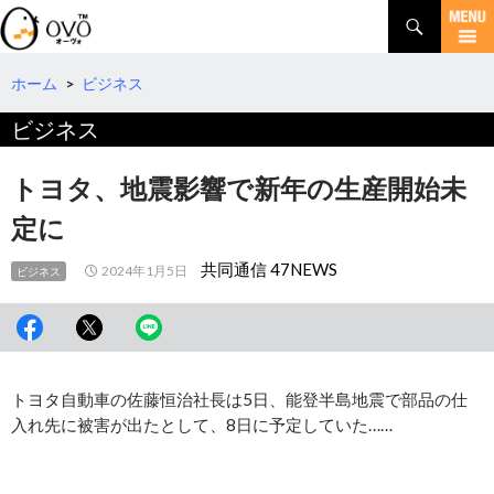
検
索
コ
ン
テ
ホーム
>
ビジネス
ン
ビジネス
ツ
へ
移
トヨタ、地震影響で新年の生産開始未
動
定に
共同通信 47NEWS
2024年1月5日
ビジネス
トヨタ自動車の佐藤恒治社長は5日、能登半島地震で部品の仕
入れ先に被害が出たとして、8日に予定していた……