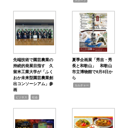
スポーツ
先端技術で園芸農業の
夏季企画展「秀吉・秀
持続的発展目指す 久
長と和歌山」 和歌山
留米工業大学が「ふく
市立博物館で8月8日か
おか未来型園芸農業創
ら
出コンソーシアム」参
,
カルチャー
画
,
,
ビジネス
社会