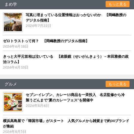
まめ学
もっと見る
写真に埋まっている位置情報はおっかないのか 【岡嶋教授の
デジタル指南】
2026年7月22日
ゼロトラストって何？ 【岡嶋教授のデジタル指南】
2026年6月18日
きっと大平元首相は泣いている 【政眼鏡（せいがんきょう）－本田雅俊の政
治コラム】
2026年6月10日
グルメ
もっと見る
セブン‐イレブン、カレー15商品を一斉投入 名店監修から冷
製うどんまで“夏のカレーフェス”を開催中
2026年8月6日
横浜高島屋で「韓国市場」がスタート 人気グルメから雑貨まで約30ブランド
が集結
2026年8月5日