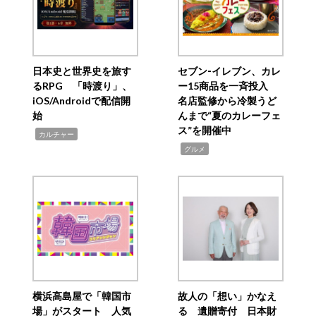
日本史と世界史を旅す
セブン‐イレブン、カレ
るRPG 「時渡り」、
ー15商品を一斉投入
iOS/Androidで配信開
名店監修から冷製うど
始
んまで“夏のカレーフェ
ス”を開催中
,
カルチャー
,
グルメ
横浜高島屋で「韓国市
故人の「想い」かなえ
場」がスタート 人気
る 遺贈寄付 日本財