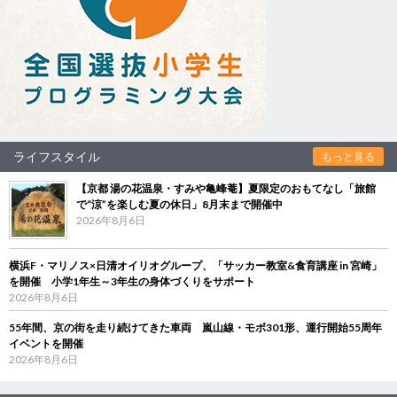
ライフスタイル
もっと見る
【京都 湯の花温泉・すみや亀峰菴】夏限定のおもてなし「旅館
で“涼”を楽しむ夏の休日」8月末まで開催中
2026年8月6日
横浜F・マリノス×日清オイリオグループ、「サッカー教室&食育講座 in 宮崎」
を開催 小学1年生～3年生の身体づくりをサポート
2026年8月6日
55年間、京の街を走り続けてきた車両 嵐山線・モボ301形、運行開始55周年
イベントを開催
2026年8月6日