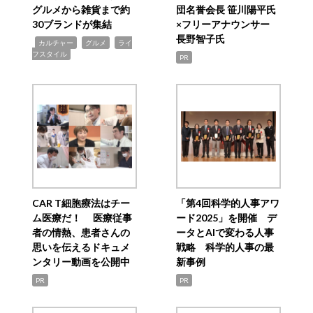
グルメから雑貨まで約
団名誉会長 笹川陽平氏
30ブランドが集結
×フリーアナウンサー
長野智子氏
,
,
,
カルチャー
グルメ
ライ
フスタイル
PR
CAR T細胞療法はチー
「第4回科学的人事アワ
ム医療だ！ 医療従事
ード2025」を開催 デ
者の情熱、患者さんの
ータとAIで変わる人事
思いを伝えるドキュメ
戦略 科学的人事の最
ンタリー動画を公開中
新事例
PR
PR