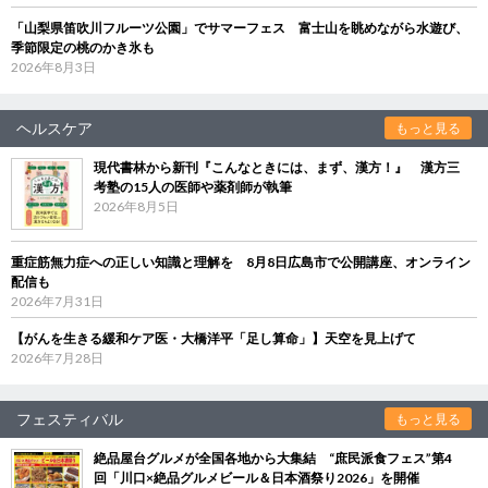
「山梨県笛吹川フルーツ公園」でサマーフェス 富士山を眺めながら水遊び、
季節限定の桃のかき氷も
2026年8月3日
ヘルスケア
もっと見る
現代書林から新刊『こんなときには、まず、漢方！』 漢方三
考塾の15人の医師や薬剤師が執筆
2026年8月5日
重症筋無力症への正しい知識と理解を 8月8日広島市で公開講座、オンライン
配信も
2026年7月31日
【がんを生きる緩和ケア医・大橋洋平「足し算命」】天空を見上げて
2026年7月28日
フェスティバル
もっと見る
絶品屋台グルメが全国各地から大集結 “庶民派食フェス”第4
回「川口×絶品グルメビール＆日本酒祭り2026」を開催