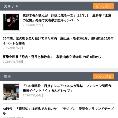
カルチャー
もっと見る
東野圭吾が選んだ「記憶に残る一文」はどれ？ 最新作『永遠
の記憶』発売で読者参加型キャンペーン
2026年8月7日
55年間、京の街を走り続けてきた車両 嵐山線・モボ301形、運行開始55周年
イベントを開催
2026年8月6日
夏季企画展「秀吉・秀長と和歌山」 和歌山市立博物館で8月8日から
2026年8月6日
動画
もっと見る
「100歳現役」目指すシニア1500人が集結 マンション管理代
務員イベント「うぇるねすシップ」
2026年8月4日
AI時代、「暗黙知」は継承できるのか 「デジブレ」説明会／ラウンドテーブ
ル