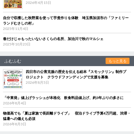
2026年4月15日
自分で収穫した秋野菜を使って芋煮作りを体験 埼玉県加須市の「ファミリー
ランドむさしの村」
2025年11月4日
春だけじゃもったいないさくらの名所、加治川で秋のマルシェ
2025年10月23日
ふむふむ
もっと見る
四日市の公害克服の歴史を伝える絵本『スモックリン』制作プ
ロジェクト クラウドファンディングで支援を募集
2026年8月5日
「中東発」値上げラッシュが本格化 飲食料品値上げ、約3年ぶりの多さに
2026年8月4日
物価高でも「夏は家族で長距離ドライブ」 宿泊ドライブ予算4万円超、渋滞・
猛暑への備えも必須
2026年8月3日