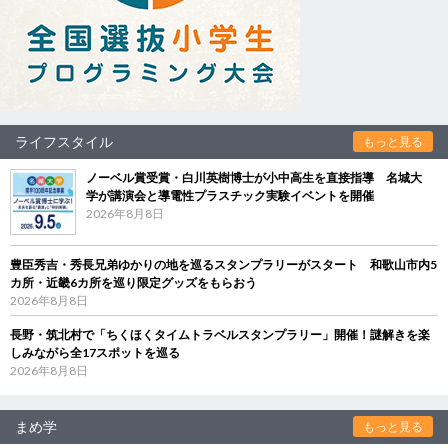
ライフスタイル
もっと見る
ノーベル賞受賞・白川英樹博士が小中高生を直接指導 名城大
学が講演会と導電性プラスチック実験イベントを開催
2026年8月8日
豊臣秀吉・秀長兄弟ゆかりの地を巡るスタンプラリーがスタート 和歌山市内5
カ所・近畿6カ所を巡り限定グッズをもらおう
2026年8月8日
長野・筑北村で「ちくほくタイムトラベルスタンプラリー」開催！謎解きを楽
しみながら全17スポットを巡る
2026年8月8日
まめ学
もっと見る