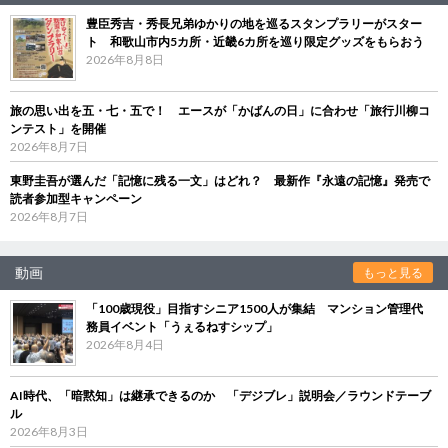
豊臣秀吉・秀長兄弟ゆかりの地を巡るスタンプラリーがスター
ト 和歌山市内5カ所・近畿6カ所を巡り限定グッズをもらおう
2026年8月8日
旅の思い出を五・七・五で！ エースが「かばんの日」に合わせ「旅行川柳コ
ンテスト」を開催
2026年8月7日
東野圭吾が選んだ「記憶に残る一文」はどれ？ 最新作『永遠の記憶』発売で
読者参加型キャンペーン
2026年8月7日
動画
もっと見る
「100歳現役」目指すシニア1500人が集結 マンション管理代
務員イベント「うぇるねすシップ」
2026年8月4日
AI時代、「暗黙知」は継承できるのか 「デジブレ」説明会／ラウンドテーブ
ル
2026年8月3日