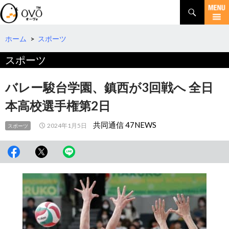
検
索
コ
ン
テ
ホーム
>
スポーツ
ン
スポーツ
ツ
へ
移
バレー駿台学園、鎮西が3回戦へ 全日
動
本高校選手権第2日
共同通信 47NEWS
2024年1月5日
スポーツ