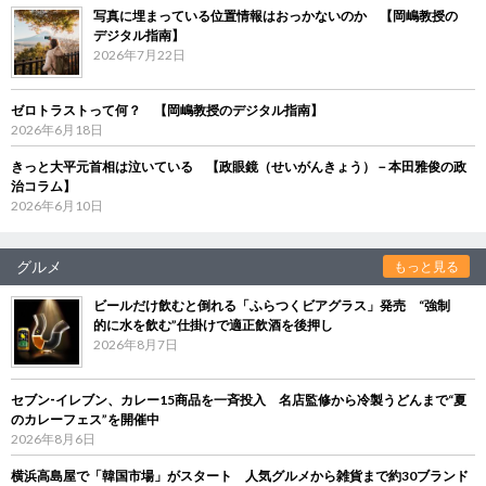
写真に埋まっている位置情報はおっかないのか 【岡嶋教授の
デジタル指南】
2026年7月22日
ゼロトラストって何？ 【岡嶋教授のデジタル指南】
2026年6月18日
きっと大平元首相は泣いている 【政眼鏡（せいがんきょう）－本田雅俊の政
治コラム】
2026年6月10日
グルメ
もっと見る
ビールだけ飲むと倒れる「ふらつくビアグラス」発売 “強制
的に水を飲む”仕掛けで適正飲酒を後押し
2026年8月7日
セブン‐イレブン、カレー15商品を一斉投入 名店監修から冷製うどんまで“夏
のカレーフェス”を開催中
2026年8月6日
横浜高島屋で「韓国市場」がスタート 人気グルメから雑貨まで約30ブランド