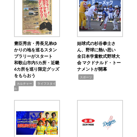
豊臣秀吉・秀長兄弟ゆ
始球式の杉谷拳士さ
かりの地を巡るスタン
ん、野球に熱い思い
プラリーがスタート
全日本学童軟式野球大
和歌山市内5カ所・近畿
会 マクドナルド・トー
6カ所を巡り限定グッズ
ナメントが開幕
をもらおう
,
スポーツ
,
,
カルチャー
ライフスタイ
ル