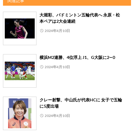
関連記事
大堀彩、バドミントン五輪代表へ 永原・松
本ペアは2大会連続
2024年4月10日
横浜M2連勝、4位浮上 J1、G大阪に2―0
2024年4月10日
クレー射撃、中山氏が代表HCに 女子で五輪
に5度出場
2024年4月10日