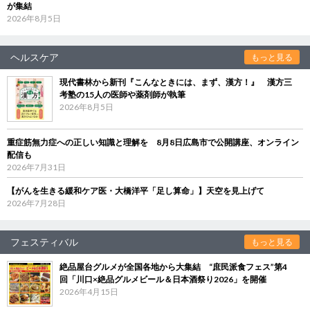
が集結
2026年8月5日
ヘルスケア
もっと見る
現代書林から新刊『こんなときには、まず、漢方！』 漢方三
考塾の15人の医師や薬剤師が執筆
2026年8月5日
重症筋無力症への正しい知識と理解を 8月8日広島市で公開講座、オンライン
配信も
2026年7月31日
【がんを生きる緩和ケア医・大橋洋平「足し算命」】天空を見上げて
2026年7月28日
フェスティバル
もっと見る
絶品屋台グルメが全国各地から大集結 “庶民派食フェス”第4
回「川口×絶品グルメビール＆日本酒祭り2026」を開催
2026年4月15日