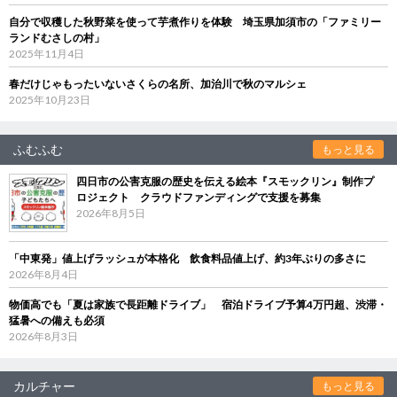
自分で収穫した秋野菜を使って芋煮作りを体験 埼玉県加須市の「ファミリー
ランドむさしの村」
2025年11月4日
春だけじゃもったいないさくらの名所、加治川で秋のマルシェ
2025年10月23日
ふむふむ
もっと見る
四日市の公害克服の歴史を伝える絵本『スモックリン』制作プ
ロジェクト クラウドファンディングで支援を募集
2026年8月5日
「中東発」値上げラッシュが本格化 飲食料品値上げ、約3年ぶりの多さに
2026年8月4日
物価高でも「夏は家族で長距離ドライブ」 宿泊ドライブ予算4万円超、渋滞・
猛暑への備えも必須
2026年8月3日
カルチャー
もっと見る