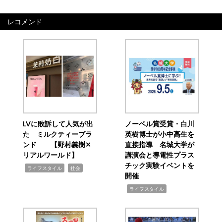
レコメンド
LVに敗訴して人気が出
ノーベル賞受賞・白川
た ミルクティーブラ
英樹博士が小中高生を
ンド 【野村義樹✕
直接指導 名城大学が
リアルワールド】
講演会と導電性プラス
チック実験イベントを
,
,
ライフスタイル
社会
開催
,
ライフスタイル