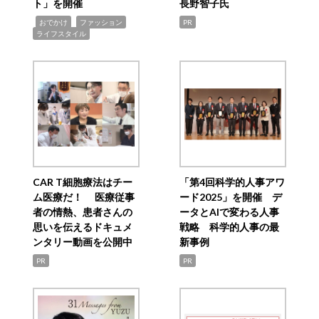
ト」を開催
長野智子氏
,
,
,
おでかけ
ファッション
PR
ライフスタイル
CAR T細胞療法はチー
「第4回科学的人事アワ
ム医療だ！ 医療従事
ード2025」を開催 デ
者の情熱、患者さんの
ータとAIで変わる人事
思いを伝えるドキュメ
戦略 科学的人事の最
ンタリー動画を公開中
新事例
PR
PR