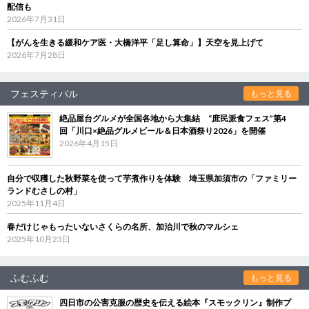
配信も
2026年7月31日
【がんを生きる緩和ケア医・大橋洋平「足し算命」】天空を見上げて
2026年7月28日
フェスティバル
もっと見る
絶品屋台グルメが全国各地から大集結 “庶民派食フェス”第4
回「川口×絶品グルメビール＆日本酒祭り2026」を開催
2026年4月15日
自分で収穫した秋野菜を使って芋煮作りを体験 埼玉県加須市の「ファミリー
ランドむさしの村」
2025年11月4日
春だけじゃもったいないさくらの名所、加治川で秋のマルシェ
2025年10月23日
ふむふむ
もっと見る
四日市の公害克服の歴史を伝える絵本『スモックリン』制作プ