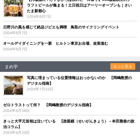
ラフトビールが集まる！土日祝日はアーリーオープンも｜さい
たま新都心
2026年8月7日
日野川の風を感じて絶品ジビエも満喫 鳥取のサイクリングイベント
2026年8月7日
オールデイダイニングを一新 ヒルトン東京お台場、改装進む
2026年8月7日
まめ学
もっと見る
写真に埋まっている位置情報はおっかないのか 【岡嶋教授の
デジタル指南】
2026年7月22日
ゼロトラストって何？ 【岡嶋教授のデジタル指南】
2026年6月18日
きっと大平元首相は泣いている 【政眼鏡（せいがんきょう）－本田雅俊の政
治コラム】
2026年6月10日