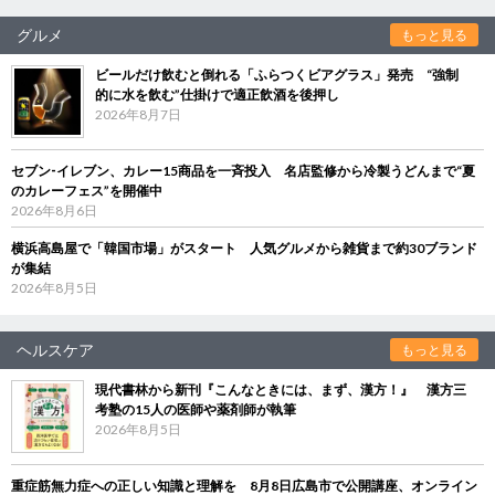
グルメ
もっと見る
ビールだけ飲むと倒れる「ふらつくビアグラス」発売 “強制
的に水を飲む”仕掛けで適正飲酒を後押し
2026年8月7日
セブン‐イレブン、カレー15商品を一斉投入 名店監修から冷製うどんまで“夏
のカレーフェス”を開催中
2026年8月6日
横浜高島屋で「韓国市場」がスタート 人気グルメから雑貨まで約30ブランド
が集結
2026年8月5日
ヘルスケア
もっと見る
現代書林から新刊『こんなときには、まず、漢方！』 漢方三
考塾の15人の医師や薬剤師が執筆
2026年8月5日
重症筋無力症への正しい知識と理解を 8月8日広島市で公開講座、オンライン