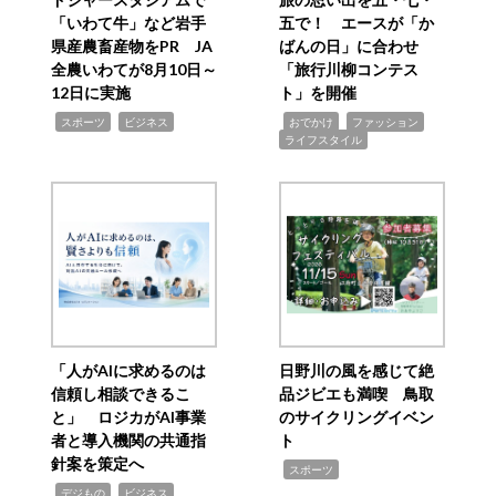
「いわて牛」など岩手
五で！ エースが「か
県産農畜産物をPR JA
ばんの日」に合わせ
全農いわてが8月10日～
「旅行川柳コンテス
12日に実施
ト」を開催
,
,
,
,
,
スポーツ
ビジネス
おでかけ
ファッション
ライフスタイル
「人がAIに求めるのは
日野川の風を感じて絶
信頼し相談できるこ
品ジビエも満喫 鳥取
と」 ロジカがAI事業
のサイクリングイベン
者と導入機関の共通指
ト
針案を策定へ
,
スポーツ
,
,
デジもの
ビジネス