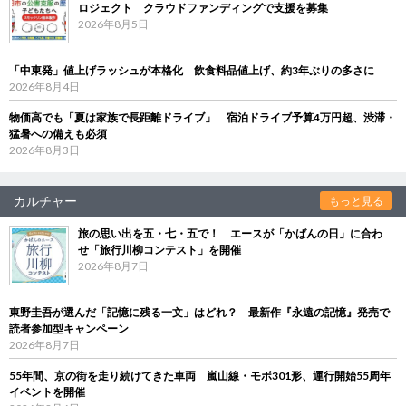
ロジェクト クラウドファンディングで支援を募集
2026年8月5日
「中東発」値上げラッシュが本格化 飲食料品値上げ、約3年ぶりの多さに
2026年8月4日
物価高でも「夏は家族で長距離ドライブ」 宿泊ドライブ予算4万円超、渋滞・
猛暑への備えも必須
2026年8月3日
カルチャー
もっと見る
旅の思い出を五・七・五で！ エースが「かばんの日」に合わ
せ「旅行川柳コンテスト」を開催
2026年8月7日
東野圭吾が選んだ「記憶に残る一文」はどれ？ 最新作『永遠の記憶』発売で
読者参加型キャンペーン
2026年8月7日
55年間、京の街を走り続けてきた車両 嵐山線・モボ301形、運行開始55周年
イベントを開催