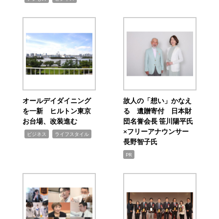
オールデイダイニング
故人の「想い」かなえ
を一新 ヒルトン東京
る 遺贈寄付 日本財
お台場、改装進む
団名誉会長 笹川陽平氏
×フリーアナウンサー
,
,
ビジネス
ライフスタイル
長野智子氏
PR