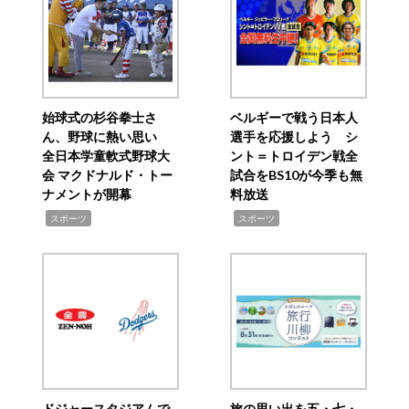
始球式の杉谷拳士さ
ベルギーで戦う日本人
ん、野球に熱い思い
選手を応援しよう シ
全日本学童軟式野球大
ント＝トロイデン戦全
会 マクドナルド・トー
試合をBS10が今季も無
ナメントが開幕
料放送
,
,
スポーツ
スポーツ
ドジャースタジアムで
旅の思い出を五・七・