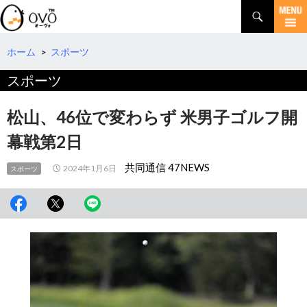
検
索
コ
ン
テ
ホーム
>
スポーツ
ン
スポーツ
ツ
へ
移
松山、46位で変わらず 米男子ゴルフ開
動
幕戦第2日
共同通信 47NEWS
2024年1月6日
スポーツ