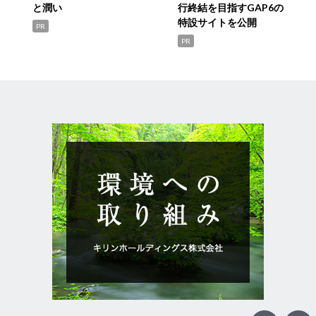
と潤い
行終結を目指すGAP6の
特設サイトを公開
PR
PR