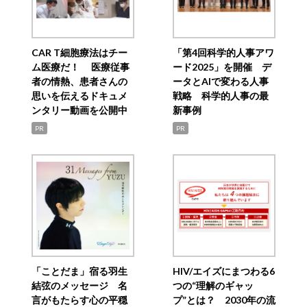
CAR T細胞療法はチー
「第4回科学的人事アワ
ム医療だ！ 医療従事
ード2025」を開催 デ
者の情熱、患者さんの
ータとAIで変わる人事
思いを伝えるドキュメ
戦略 科学的人事の最
ンタリー動画を公開中
新事例
PR
PR
「ことだま」宿る羽生
HIV/エイズにまつわる6
結弦のメッセージ 名
つの“理解のギャッ
言がもたらす心の平穏
プ”とは？ 2030年の流