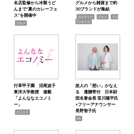
名店監修から冷製うど
グルメから雑貨まで約
んまで“夏のカレーフェ
30ブランドが集結
ス”を開催中
,
,
,
カルチャー
グルメ
ライ
フスタイル
,
グルメ
行革甲子園 沼尾波子
故人の「想い」かなえ
東洋大学教授 連載
る 遺贈寄付 日本財
「よんななエコノミ
団名誉会長 笹川陽平氏
ー」
×フリーアナウンサー
長野智子氏
,
ビジネス
PR