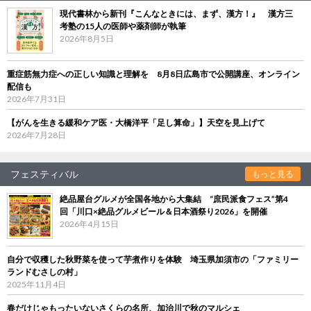
現代書林から新刊『こんなときには、まず、漢方！』 漢方三
考塾の15人の医師や薬剤師が執筆
2026年8月5日
重症筋無力症への正しい知識と理解を 8月8日広島市で公開講座、オンライン
配信も
2026年7月31日
【がんを生きる緩和ケア医・大橋洋平「足し算命」】天空を見上げて
2026年7月28日
フェスティバル
もっと見る
絶品屋台グルメが全国各地から大集結 “庶民派食フェス”第4
回「川口×絶品グルメビール＆日本酒祭り2026」を開催
2026年4月15日
自分で収穫した秋野菜を使って芋煮作りを体験 埼玉県加須市の「ファミリー
ランドむさしの村」
2025年11月4日
春だけじゃもったいないさくらの名所、加治川で秋のマルシェ