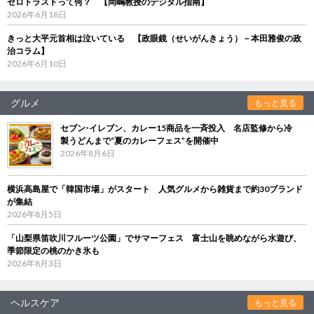
ゼロトラストって何？ 【岡嶋教授のデジタル指南】
2026年6月18日
きっと大平元首相は泣いている 【政眼鏡（せいがんきょう）－本田雅俊の政
治コラム】
2026年6月10日
グルメ
もっと見る
セブン‐イレブン、カレー15商品を一斉投入 名店監修から冷
製うどんまで“夏のカレーフェス”を開催中
2026年8月6日
横浜高島屋で「韓国市場」がスタート 人気グルメから雑貨まで約30ブランド
が集結
2026年8月5日
「山梨県笛吹川フルーツ公園」でサマーフェス 富士山を眺めながら水遊び、
季節限定の桃のかき氷も
2026年8月3日
ヘルスケア
もっと見る