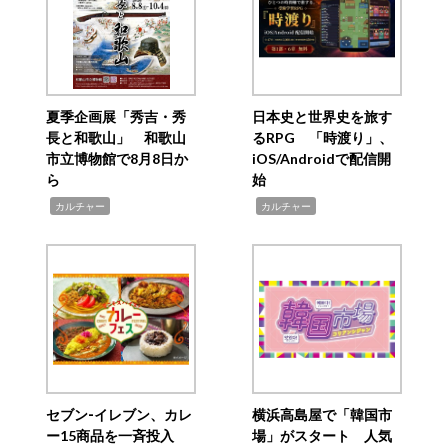
夏季企画展「秀吉・秀
日本史と世界史を旅す
長と和歌山」 和歌山
るRPG 「時渡り」、
市立博物館で8月8日か
iOS/Androidで配信開
ら
始
,
,
カルチャー
カルチャー
セブン‐イレブン、カレ
横浜高島屋で「韓国市
ー15商品を一斉投入
場」がスタート 人気