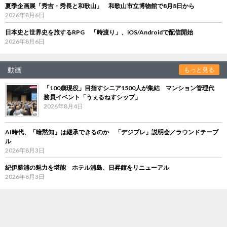
夏季企画展「秀吉・秀長と和歌山」 和歌山市立博物館で8月8日から
2026年8月6日
日本史と世界史を旅するRPG 「時渡り」、iOS/Androidで配信開始
2026年8月6日
動画
もっと見る
「100歳現役」目指すシニア1500人が集結 マンション管理代
務員イベント「うぇるねすシップ」
2026年8月4日
AI時代、「暗黙知」は継承できるのか 「デジブレ」説明会／ラウンドテーブ
ル
2026年8月3日
紀伊勝浦の魅力を堪能 ホテル浦島、日昇館をリニューアル
2026年8月3日