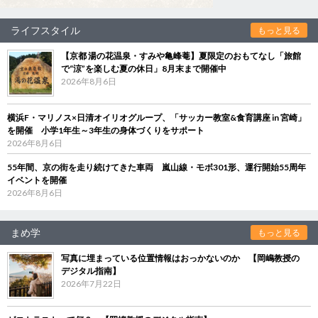
ライフスタイル
もっと見る
【京都 湯の花温泉・すみや亀峰菴】夏限定のおもてなし「旅館
で“涼”を楽しむ夏の休日」8月末まで開催中
2026年8月6日
横浜F・マリノス×日清オイリオグループ、「サッカー教室&食育講座 in 宮崎」
を開催 小学1年生～3年生の身体づくりをサポート
2026年8月6日
55年間、京の街を走り続けてきた車両 嵐山線・モボ301形、運行開始55周年
イベントを開催
2026年8月6日
まめ学
もっと見る
写真に埋まっている位置情報はおっかないのか 【岡嶋教授の
デジタル指南】
2026年7月22日