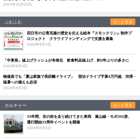
2025年10月23日
ふむふむ
もっと見る
四日市の公害克服の歴史を伝える絵本『スモックリン』制作プ
ロジェクト クラウドファンディングで支援を募集
2026年8月5日
「中東発」値上げラッシュが本格化 飲食料品値上げ、約3年ぶりの多さに
2026年8月4日
物価高でも「夏は家族で長距離ドライブ」 宿泊ドライブ予算4万円超、渋滞・
猛暑への備えも必須
2026年8月3日
カルチャー
もっと見る
55年間、京の街を走り続けてきた車両 嵐山線・モボ301形、
運行開始55周年イベントを開催
2026年8月6日