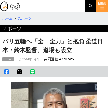
検
索
コ
ン
テ
ホーム
>
スポーツ
ン
スポーツ
ツ
へ
移
パリ五輪へ「全 全力」と抱負 柔道日
動
本・鈴木監督、道場も設立
共同通信 47NEWS
2024年1月6日
スポーツ