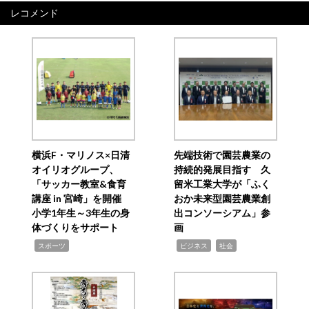
レコメンド
横浜F・マリノス×日清
先端技術で園芸農業の
オイリオグループ、
持続的発展目指す 久
「サッカー教室&食育
留米工業大学が「ふく
講座 in 宮崎」を開催
おか未来型園芸農業創
小学1年生～3年生の身
出コンソーシアム」参
体づくりをサポート
画
,
,
,
スポーツ
ビジネス
社会