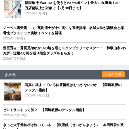
韓国旅行でau PAYを使うとPontaポイント最大20％還元！30
万店舗以上が対象に【9月30日まで】
2026年8月8日
ノーベル賞受賞・白川英樹博士が小中高生を直接指導 名城大学が講演会と導
電性プラスチック実験イベントを開催
2026年8月8日
豊臣秀吉・秀長兄弟ゆかりの地を巡るスタンプラリーがスタート 和歌山市内5
カ所・近畿6カ所を巡り限定グッズをもらおう
2026年8月8日
まめ学
もっと見る
写真に埋まっている位置情報はおっかないのか 【岡嶋教授の
デジタル指南】
2026年7月22日
ゼロトラストって何？ 【岡嶋教授のデジタル指南】
2026年6月18日
きっと大平元首相は泣いている 【政眼鏡（せいがんきょう）－本田雅俊の政