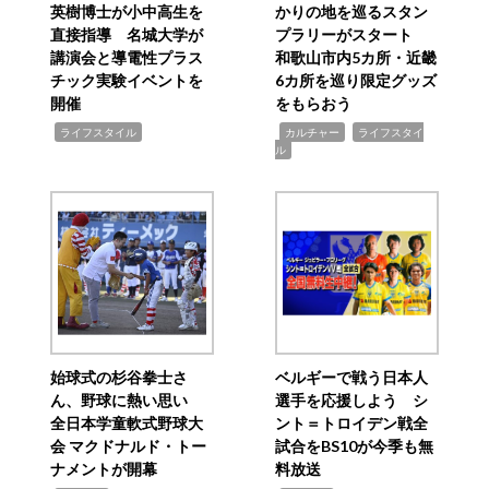
英樹博士が小中高生を
かりの地を巡るスタン
直接指導 名城大学が
プラリーがスタート
講演会と導電性プラス
和歌山市内5カ所・近畿
チック実験イベントを
6カ所を巡り限定グッズ
開催
をもらおう
,
,
,
ライフスタイル
カルチャー
ライフスタイ
ル
始球式の杉谷拳士さ
ベルギーで戦う日本人
ん、野球に熱い思い
選手を応援しよう シ
全日本学童軟式野球大
ント＝トロイデン戦全
会 マクドナルド・トー
試合をBS10が今季も無
ナメントが開幕
料放送