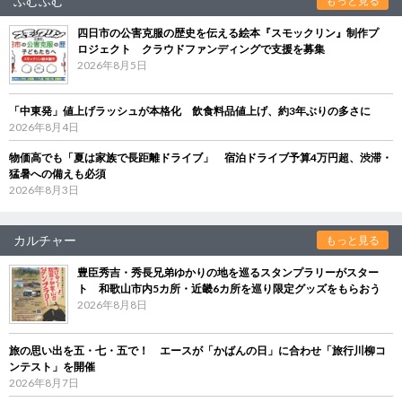
ふむふむ
もっと見る
四日市の公害克服の歴史を伝える絵本『スモックリン』制作プ
ロジェクト クラウドファンディングで支援を募集
2026年8月5日
「中東発」値上げラッシュが本格化 飲食料品値上げ、約3年ぶりの多さに
2026年8月4日
物価高でも「夏は家族で長距離ドライブ」 宿泊ドライブ予算4万円超、渋滞・
猛暑への備えも必須
2026年8月3日
カルチャー
もっと見る
豊臣秀吉・秀長兄弟ゆかりの地を巡るスタンプラリーがスター
ト 和歌山市内5カ所・近畿6カ所を巡り限定グッズをもらおう
2026年8月8日
旅の思い出を五・七・五で！ エースが「かばんの日」に合わせ「旅行川柳コ
ンテスト」を開催
2026年8月7日