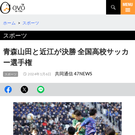
検
索
コ
ン
テ
ホーム
>
スポーツ
ン
スポーツ
ツ
へ
移
青森山田と近江が決勝 全国高校サッカ
動
ー選手権
共同通信 47NEWS
2024年1月6日
スポーツ