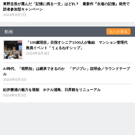
東野圭吾が選んだ「記憶に残る一文」はどれ？ 最新作『永遠の記憶』発売で
読者参加型キャンペーン
2026年8月7日
動画
もっと見る
「100歳現役」目指すシニア1500人が集結 マンション管理代
務員イベント「うぇるねすシップ」
2026年8月4日
AI時代、「暗黙知」は継承できるのか 「デジブレ」説明会／ラウンドテーブ
ル
2026年8月3日
紀伊勝浦の魅力を堪能 ホテル浦島、日昇館をリニューアル
2026年8月3日