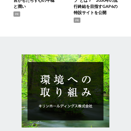
言がもたらす心の平穏
プ”とは？ 2030年の流
と潤い
行終結を目指すGAP6の
特設サイトを公開
PR
PR