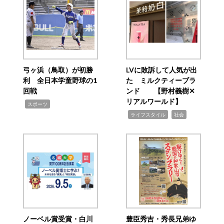
弓ヶ浜（鳥取）が初勝
LVに敗訴して人気が出
利 全日本学童野球の1
た ミルクティーブラ
回戦
ンド 【野村義樹✕
リアルワールド】
,
スポーツ
,
,
ライフスタイル
社会
ノーベル賞受賞・白川
豊臣秀吉・秀長兄弟ゆ