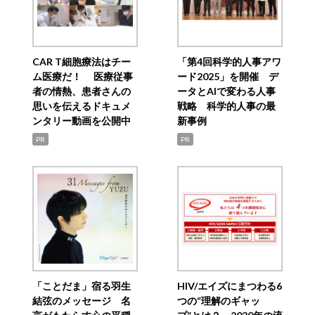
CAR T細胞療法はチー
「第4回科学的人事アワ
ム医療だ！ 医療従事
ード2025」を開催 デ
者の情熱、患者さんの
ータとAIで変わる人事
思いを伝えるドキュメ
戦略 科学的人事の最
ンタリー動画を公開中
新事例
PR
PR
「ことだま」宿る羽生
HIV/エイズにまつわる6
結弦のメッセージ 名
つの“理解のギャッ