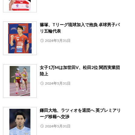
篠塚、Tリーグ琉球加入で抱負 卓球男子パ
リ五輪代表
2024年5月31日
女子1万Mは加世田V、松田2位 関西実業団
陸上
2024年5月31日
鎌田大地、ラツィオを退団へ 英プレミアリ
ーグ移籍へ交渉
2024年5月31日