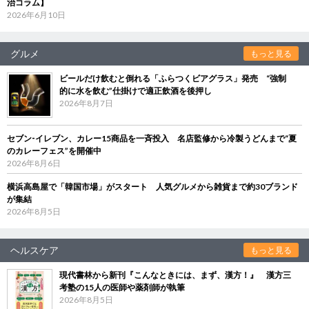
治コラム】
2026年6月10日
グルメ
もっと見る
ビールだけ飲むと倒れる「ふらつくビアグラス」発売 “強制
的に水を飲む”仕掛けで適正飲酒を後押し
2026年8月7日
セブン‐イレブン、カレー15商品を一斉投入 名店監修から冷製うどんまで“夏
のカレーフェス”を開催中
2026年8月6日
横浜高島屋で「韓国市場」がスタート 人気グルメから雑貨まで約30ブランド
が集結
2026年8月5日
ヘルスケア
もっと見る
現代書林から新刊『こんなときには、まず、漢方！』 漢方三
考塾の15人の医師や薬剤師が執筆
2026年8月5日