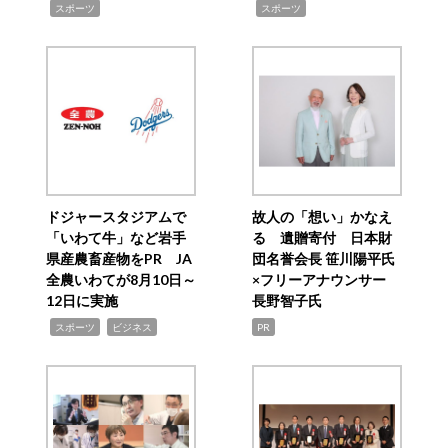
,
,
スポーツ
スポーツ
ドジャースタジアムで
故人の「想い」かなえ
「いわて牛」など岩手
る 遺贈寄付 日本財
県産農畜産物をPR JA
団名誉会長 笹川陽平氏
全農いわてが8月10日～
×フリーアナウンサー
12日に実施
長野智子氏
,
,
スポーツ
ビジネス
PR