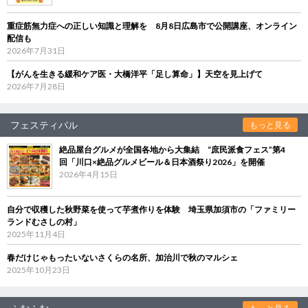
重症筋無力症への正しい知識と理解を 8月8日広島市で公開講座、オンライン
配信も
2026年7月31日
【がんを生きる緩和ケア医・大橋洋平「足し算命」】天空を見上げて
2026年7月28日
フェスティバル
もっと見る
絶品屋台グルメが全国各地から大集結 “庶民派食フェス”第4
回「川口×絶品グルメビール＆日本酒祭り2026」を開催
2026年4月15日
自分で収穫した秋野菜を使って芋煮作りを体験 埼玉県加須市の「ファミリー
ランドむさしの村」
2025年11月4日
春だけじゃもったいないさくらの名所、加治川で秋のマルシェ
2025年10月23日