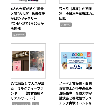
6人の作家が描く“風景
弓ヶ浜（鳥取）が初勝
と猫”の共演 歌舞伎座
利 全日本学童野球の1
そばのギャラリー
回戦
YOHAKUで8月20日か
,
スポーツ
ら開催
,
カルチャー
LVに敗訴して人気が出
ノーベル賞受賞・白川
た ミルクティーブラ
英樹博士が小中高生を
ンド 【野村義樹✕
直接指導 名城大学が
リアルワールド】
講演会と導電性プラス
チック実験イベントを
,
,
ライフスタイル
社会