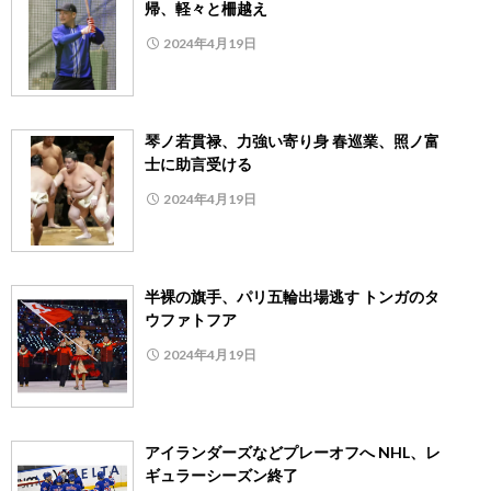
帰、軽々と柵越え
2024年4月19日
琴ノ若貫禄、力強い寄り身 春巡業、照ノ富
士に助言受ける
2024年4月19日
半裸の旗手、パリ五輪出場逃す トンガのタ
ウファトフア
2024年4月19日
アイランダーズなどプレーオフへ NHL、レ
ギュラーシーズン終了