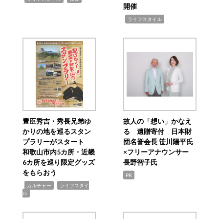
開催
,
ライフスタイル
豊臣秀吉・秀長兄弟ゆ
故人の「想い」かなえ
かりの地を巡るスタン
る 遺贈寄付 日本財
プラリーがスタート
団名誉会長 笹川陽平氏
和歌山市内5カ所・近畿
×フリーアナウンサー
6カ所を巡り限定グッズ
長野智子氏
をもらおう
PR
,
,
カルチャー
ライフスタイ
ル