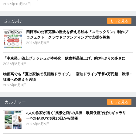
2025年10月23日
ふむふむ
もっと見る
四日市の公害克服の歴史を伝える絵本『スモックリン』制作プ
ロジェクト クラウドファンディングで支援を募集
2026年8月5日
「中東発」値上げラッシュが本格化 飲食料品値上げ、約3年ぶりの多さに
2026年8月4日
物価高でも「夏は家族で長距離ドライブ」 宿泊ドライブ予算4万円超、渋滞・
猛暑への備えも必須
2026年8月3日
カルチャー
もっと見る
6人の作家が描く“風景と猫”の共演 歌舞伎座そばのギャラリ
ーYOHAKUで8月20日から開催
2026年8月9日