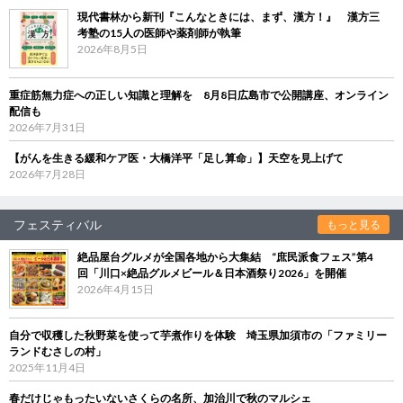
現代書林から新刊『こんなときには、まず、漢方！』 漢方三
考塾の15人の医師や薬剤師が執筆
2026年8月5日
重症筋無力症への正しい知識と理解を 8月8日広島市で公開講座、オンライン
配信も
2026年7月31日
【がんを生きる緩和ケア医・大橋洋平「足し算命」】天空を見上げて
2026年7月28日
フェスティバル
もっと見る
絶品屋台グルメが全国各地から大集結 “庶民派食フェス”第4
回「川口×絶品グルメビール＆日本酒祭り2026」を開催
2026年4月15日
自分で収穫した秋野菜を使って芋煮作りを体験 埼玉県加須市の「ファミリー
ランドむさしの村」
2025年11月4日
春だけじゃもったいないさくらの名所、加治川で秋のマルシェ