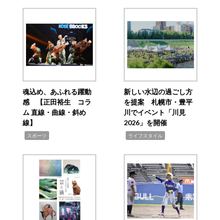
魂込め、あふれる躍動
新しい水辺の過ごし方
感 【正田裕生 コラ
を提案 札幌市・豊平
ム 直線・曲線・斜め
川でイベント「川見
線】
2026」を開催
,
,
スポーツ
ライフスタイル