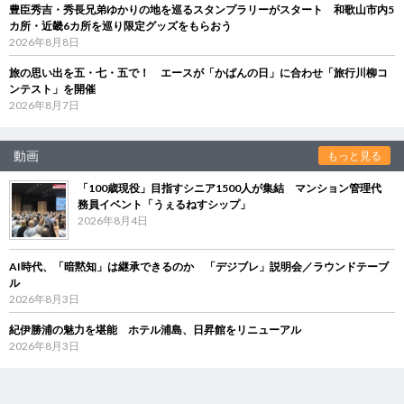
豊臣秀吉・秀長兄弟ゆかりの地を巡るスタンプラリーがスタート 和歌山市内5
カ所・近畿6カ所を巡り限定グッズをもらおう
2026年8月8日
旅の思い出を五・七・五で！ エースが「かばんの日」に合わせ「旅行川柳コ
ンテスト」を開催
2026年8月7日
動画
もっと見る
「100歳現役」目指すシニア1500人が集結 マンション管理代
務員イベント「うぇるねすシップ」
2026年8月4日
AI時代、「暗黙知」は継承できるのか 「デジブレ」説明会／ラウンドテーブ
ル
2026年8月3日
紀伊勝浦の魅力を堪能 ホテル浦島、日昇館をリニューアル
2026年8月3日