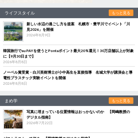
ライフスタイル
もっと見る
新しい水辺の過ごし方を提案 札幌市・豊平川でイベント「川
見2026」を開催
2026年8月9日
韓国旅行でau PAYを使うとPontaポイント最大20％還元！30万店舗以上が対象
に【9月30日まで】
2026年8月8日
ノーベル賞受賞・白川英樹博士が小中高生を直接指導 名城大学が講演会と導
電性プラスチック実験イベントを開催
2026年8月8日
まめ学
もっと見る
写真に埋まっている位置情報はおっかないのか 【岡嶋教授の
デジタル指南】
2026年7月22日