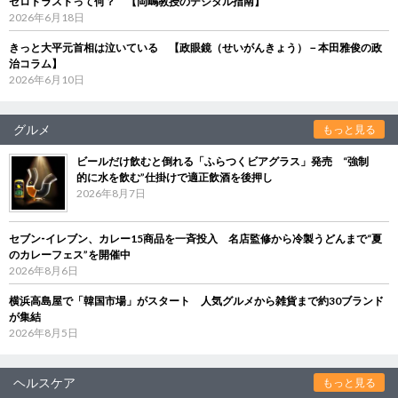
ゼロトラストって何？ 【岡嶋教授のデジタル指南】
2026年6月18日
きっと大平元首相は泣いている 【政眼鏡（せいがんきょう）－本田雅俊の政
治コラム】
2026年6月10日
グルメ
もっと見る
ビールだけ飲むと倒れる「ふらつくビアグラス」発売 “強制
的に水を飲む”仕掛けで適正飲酒を後押し
2026年8月7日
セブン‐イレブン、カレー15商品を一斉投入 名店監修から冷製うどんまで“夏
のカレーフェス”を開催中
2026年8月6日
横浜高島屋で「韓国市場」がスタート 人気グルメから雑貨まで約30ブランド
が集結
2026年8月5日
ヘルスケア
もっと見る