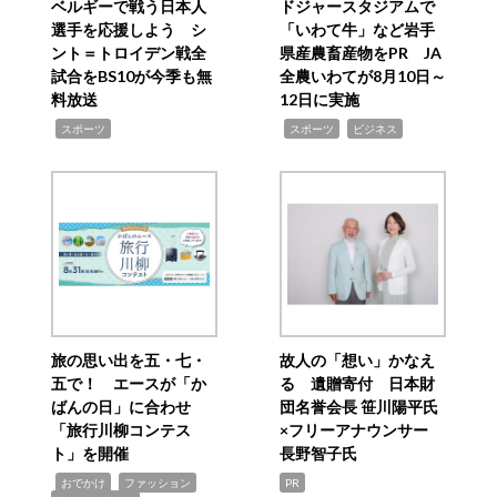
ベルギーで戦う日本人
ドジャースタジアムで
選手を応援しよう シ
「いわて牛」など岩手
ント＝トロイデン戦全
県産農畜産物をPR JA
試合をBS10が今季も無
全農いわてが8月10日～
料放送
12日に実施
,
,
,
スポーツ
スポーツ
ビジネス
旅の思い出を五・七・
故人の「想い」かなえ
五で！ エースが「か
る 遺贈寄付 日本財
ばんの日」に合わせ
団名誉会長 笹川陽平氏
「旅行川柳コンテス
×フリーアナウンサー
ト」を開催
長野智子氏
,
,
,
おでかけ
ファッション
PR