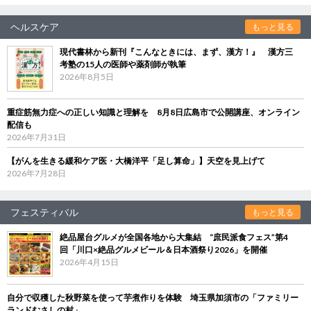
ヘルスケア
もっと見る
現代書林から新刊『こんなときには、まず、漢方！』 漢方三
考塾の15人の医師や薬剤師が執筆
2026年8月5日
重症筋無力症への正しい知識と理解を 8月8日広島市で公開講座、オンライン
配信も
2026年7月31日
【がんを生きる緩和ケア医・大橋洋平「足し算命」】天空を見上げて
2026年7月28日
フェスティバル
もっと見る
絶品屋台グルメが全国各地から大集結 “庶民派食フェス”第4
回「川口×絶品グルメビール＆日本酒祭り2026」を開催
2026年4月15日
自分で収穫した秋野菜を使って芋煮作りを体験 埼玉県加須市の「ファミリー
ランドむさしの村」