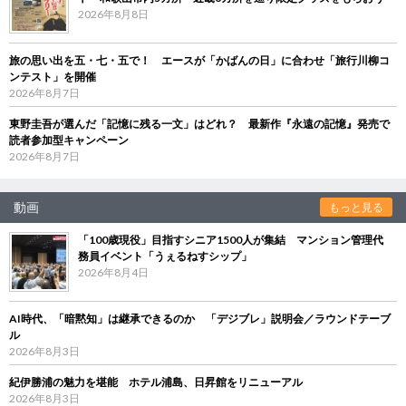
2026年8月8日
旅の思い出を五・七・五で！ エースが「かばんの日」に合わせ「旅行川柳コ
ンテスト」を開催
2026年8月7日
東野圭吾が選んだ「記憶に残る一文」はどれ？ 最新作『永遠の記憶』発売で
読者参加型キャンペーン
2026年8月7日
動画
もっと見る
「100歳現役」目指すシニア1500人が集結 マンション管理代
務員イベント「うぇるねすシップ」
2026年8月4日
AI時代、「暗黙知」は継承できるのか 「デジブレ」説明会／ラウンドテーブ
ル
2026年8月3日
紀伊勝浦の魅力を堪能 ホテル浦島、日昇館をリニューアル
2026年8月3日