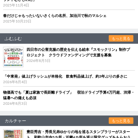
2025年11月4日
春だけじゃもったいないさくらの名所、加治川で秋のマルシェ
2025年10月23日
ふむふむ
もっと見る
四日市の公害克服の歴史を伝える絵本『スモックリン』制作プ
ロジェクト クラウドファンディングで支援を募集
2026年8月5日
「中東発」値上げラッシュが本格化 飲食料品値上げ、約3年ぶりの多さに
2026年8月4日
物価高でも「夏は家族で長距離ドライブ」 宿泊ドライブ予算4万円超、渋滞・
猛暑への備えも必須
2026年8月3日
カルチャー
もっと見る
豊臣秀吉・秀長兄弟ゆかりの地を巡るスタンプラリーがスター
ト 和歌山市内5カ所・近畿6カ所を巡り限定グッズをもらおう