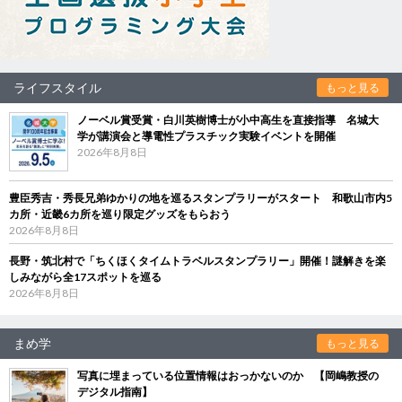
ライフスタイル
もっと見る
ノーベル賞受賞・白川英樹博士が小中高生を直接指導 名城大
学が講演会と導電性プラスチック実験イベントを開催
2026年8月8日
豊臣秀吉・秀長兄弟ゆかりの地を巡るスタンプラリーがスタート 和歌山市内5
カ所・近畿6カ所を巡り限定グッズをもらおう
2026年8月8日
長野・筑北村で「ちくほくタイムトラベルスタンプラリー」開催！謎解きを楽
しみながら全17スポットを巡る
2026年8月8日
まめ学
もっと見る
写真に埋まっている位置情報はおっかないのか 【岡嶋教授の
デジタル指南】