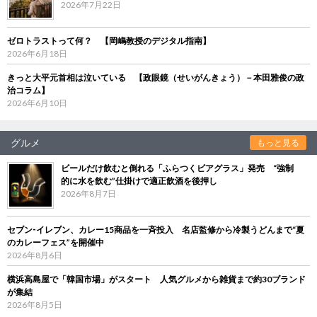
2026年7月22日
ゼロトラストって何？ 【岡嶋教授のデジタル指南】
2026年6月18日
きっと大平元首相は泣いている 【政眼鏡（せいがんきょう）－本田雅俊の政
治コラム】
2026年6月10日
グルメ
もっと見る
ビールだけ飲むと倒れる「ふらつくビアグラス」発売 “強制
的に水を飲む”仕掛けで適正飲酒を後押し
2026年8月7日
セブン‐イレブン、カレー15商品を一斉投入 名店監修から冷製うどんまで“夏
のカレーフェス”を開催中
2026年8月6日
横浜高島屋で「韓国市場」がスタート 人気グルメから雑貨まで約30ブランド
が集結
2026年8月5日