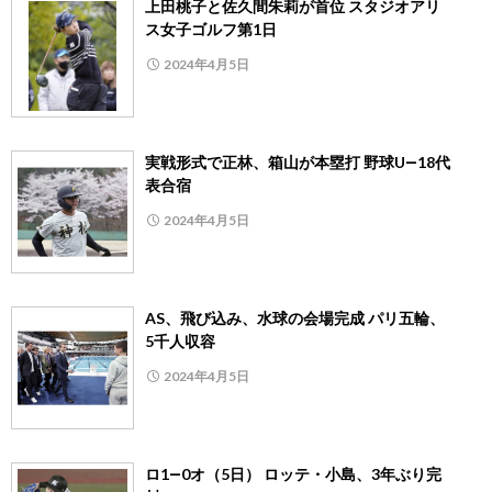
上田桃子と佐久間朱莉が首位 スタジオアリ
ス女子ゴルフ第1日
2024年4月5日
実戦形式で正林、箱山が本塁打 野球U―18代
表合宿
2024年4月5日
AS、飛び込み、水球の会場完成 パリ五輪、
5千人収容
2024年4月5日
ロ1―0オ（5日） ロッテ・小島、3年ぶり完