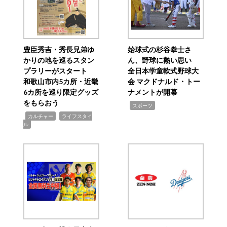
豊臣秀吉・秀長兄弟ゆ
始球式の杉谷拳士さ
かりの地を巡るスタン
ん、野球に熱い思い
プラリーがスタート
全日本学童軟式野球大
和歌山市内5カ所・近畿
会 マクドナルド・トー
6カ所を巡り限定グッズ
ナメントが開幕
をもらおう
,
スポーツ
,
,
カルチャー
ライフスタイ
ル