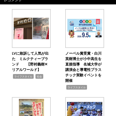
LVに敗訴して人気が出
ノーベル賞受賞・白川
た ミルクティーブラ
英樹博士が小中高生を
ンド 【野村義樹✕
直接指導 名城大学が
リアルワールド】
講演会と導電性プラス
チック実験イベントを
,
,
ライフスタイル
社会
開催
,
ライフスタイル