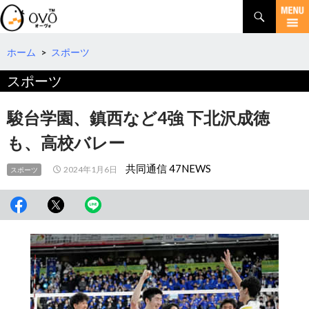
検
索
コ
ン
テ
ホーム
>
スポーツ
ン
スポーツ
ツ
へ
移
駿台学園、鎮西など4強 下北沢成徳
動
も、高校バレー
共同通信 47NEWS
2024年1月6日
スポーツ