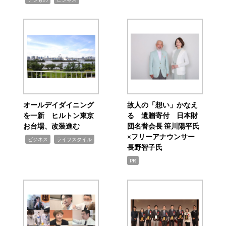
オールデイダイニング
故人の「想い」かなえ
を一新 ヒルトン東京
る 遺贈寄付 日本財
お台場、改装進む
団名誉会長 笹川陽平氏
×フリーアナウンサー
,
,
ビジネス
ライフスタイル
長野智子氏
PR