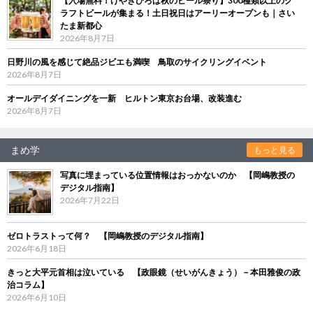
【入場無料！けやきひろば秋のビール祭り】300種類以上のク
ラフトビールが集まる！土日祝日はアーリーオープンも｜さい
たま新都心
2026年8月7日
日野川の風を感じて絶品ジビエも満喫 鳥取のサイクリングイベント
2026年8月7日
オールデイダイニングを一新 ヒルトン東京お台場、改装進む
2026年8月7日
まめ学
もっと見る
写真に埋まっている位置情報はおっかないのか 【岡嶋教授の
デジタル指南】
2026年7月22日
ゼロトラストって何？ 【岡嶋教授のデジタル指南】
2026年6月18日
きっと大平元首相は泣いている 【政眼鏡（せいがんきょう）－本田雅俊の政
治コラム】
2026年6月10日