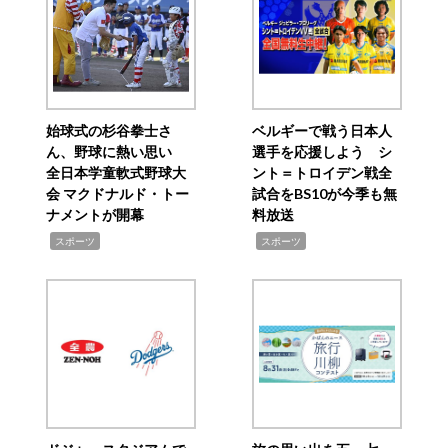
始球式の杉谷拳士さ
ベルギーで戦う日本人
ん、野球に熱い思い
選手を応援しよう シ
全日本学童軟式野球大
ント＝トロイデン戦全
会 マクドナルド・トー
試合をBS10が今季も無
ナメントが開幕
料放送
,
,
スポーツ
スポーツ