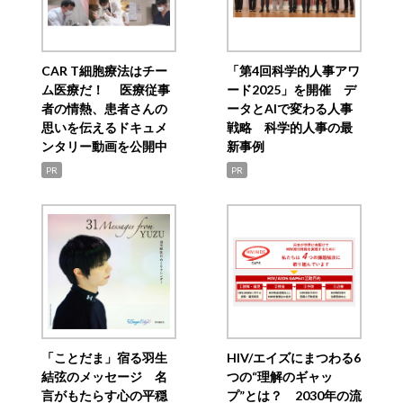
CAR T細胞療法はチー
「第4回科学的人事アワ
ム医療だ！ 医療従事
ード2025」を開催 デ
者の情熱、患者さんの
ータとAIで変わる人事
思いを伝えるドキュメ
戦略 科学的人事の最
ンタリー動画を公開中
新事例
PR
PR
「ことだま」宿る羽生
HIV/エイズにまつわる6
結弦のメッセージ 名
つの“理解のギャッ
言がもたらす心の平穏
プ”とは？ 2030年の流