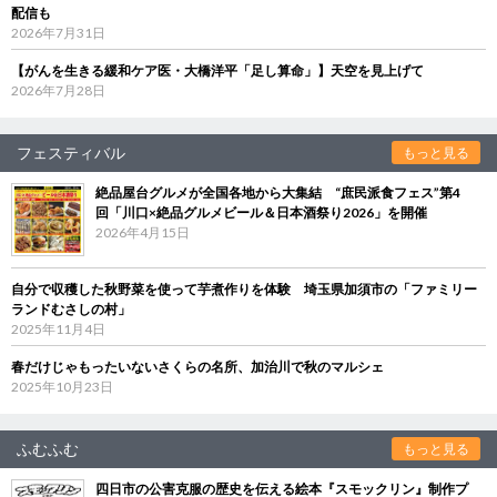
配信も
2026年7月31日
【がんを生きる緩和ケア医・大橋洋平「足し算命」】天空を見上げて
2026年7月28日
フェスティバル
もっと見る
絶品屋台グルメが全国各地から大集結 “庶民派食フェス”第4
回「川口×絶品グルメビール＆日本酒祭り2026」を開催
2026年4月15日
自分で収穫した秋野菜を使って芋煮作りを体験 埼玉県加須市の「ファミリー
ランドむさしの村」
2025年11月4日
春だけじゃもったいないさくらの名所、加治川で秋のマルシェ
2025年10月23日
ふむふむ
もっと見る
四日市の公害克服の歴史を伝える絵本『スモックリン』制作プ