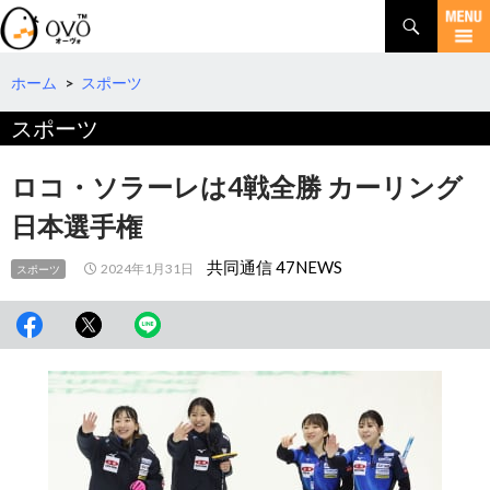
検
索
コ
ン
テ
ホーム
>
スポーツ
ン
スポーツ
ツ
へ
移
ロコ・ソラーレは4戦全勝 カーリング
動
日本選手権
共同通信 47NEWS
2024年1月31日
スポーツ