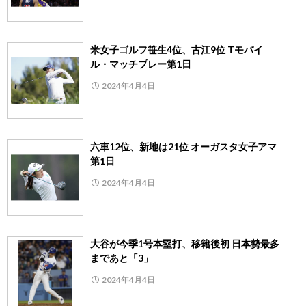
米女子ゴルフ笹生4位、古江9位 Tモバイ
ル・マッチプレー第1日
2024年4月4日
六車12位、新地は21位 オーガスタ女子アマ
第1日
2024年4月4日
大谷が今季1号本塁打、移籍後初 日本勢最多
まであと「3」
2024年4月4日