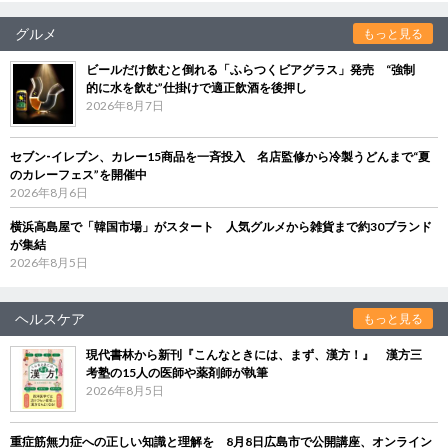
グルメ
もっと見る
ビールだけ飲むと倒れる「ふらつくビアグラス」発売 “強制
的に水を飲む”仕掛けで適正飲酒を後押し
2026年8月7日
セブン‐イレブン、カレー15商品を一斉投入 名店監修から冷製うどんまで“夏
のカレーフェス”を開催中
2026年8月6日
横浜高島屋で「韓国市場」がスタート 人気グルメから雑貨まで約30ブランド
が集結
2026年8月5日
ヘルスケア
もっと見る
現代書林から新刊『こんなときには、まず、漢方！』 漢方三
考塾の15人の医師や薬剤師が執筆
2026年8月5日
重症筋無力症への正しい知識と理解を 8月8日広島市で公開講座、オンライン