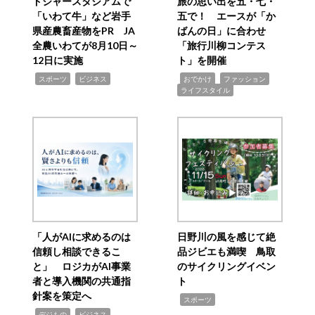
ドジャースタジアムで
旅の思い出を五・七・
「いわて牛」など岩手
五で！ エースが「か
県産農畜産物をPR JA
ばんの日」に合わせ
全農いわてが8月10日～
「旅行川柳コンテス
12日に実施
ト」を開催
,
,
,
,
,
スポーツ
ビジネス
おでかけ
ファッション
ライフスタイル
「人がAIに求めるのは
日野川の風を感じて絶
信頼し相談できるこ
品ジビエも満喫 鳥取
と」 ロジカがAI事業
のサイクリングイベン
者と導入機関の共通指
ト
針案を策定へ
,
スポーツ
,
,
デジもの
ビジネス