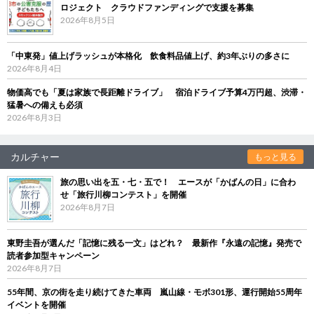
ロジェクト クラウドファンディングで支援を募集
2026年8月5日
「中東発」値上げラッシュが本格化 飲食料品値上げ、約3年ぶりの多さに
2026年8月4日
物価高でも「夏は家族で長距離ドライブ」 宿泊ドライブ予算4万円超、渋滞・
猛暑への備えも必須
2026年8月3日
カルチャー
もっと見る
旅の思い出を五・七・五で！ エースが「かばんの日」に合わ
せ「旅行川柳コンテスト」を開催
2026年8月7日
東野圭吾が選んだ「記憶に残る一文」はどれ？ 最新作『永遠の記憶』発売で
読者参加型キャンペーン
2026年8月7日
55年間、京の街を走り続けてきた車両 嵐山線・モボ301形、運行開始55周年
イベントを開催