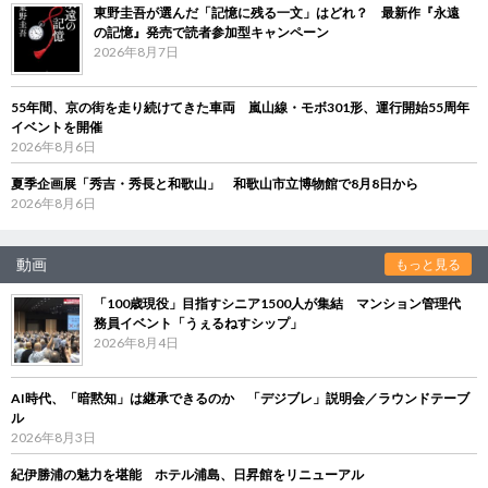
東野圭吾が選んだ「記憶に残る一文」はどれ？ 最新作『永遠
の記憶』発売で読者参加型キャンペーン
2026年8月7日
55年間、京の街を走り続けてきた車両 嵐山線・モボ301形、運行開始55周年
イベントを開催
2026年8月6日
夏季企画展「秀吉・秀長と和歌山」 和歌山市立博物館で8月8日から
2026年8月6日
動画
もっと見る
「100歳現役」目指すシニア1500人が集結 マンション管理代
務員イベント「うぇるねすシップ」
2026年8月4日
AI時代、「暗黙知」は継承できるのか 「デジブレ」説明会／ラウンドテーブ
ル
2026年8月3日
紀伊勝浦の魅力を堪能 ホテル浦島、日昇館をリニューアル