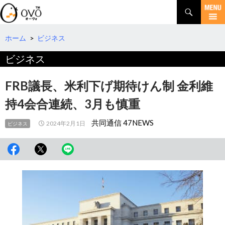
検
索
コ
ン
テ
ホーム
>
ビジネス
ン
ビジネス
ツ
へ
移
FRB議長、米利下げ期待けん制 金利維
動
持4会合連続、3月も慎重
共同通信 47NEWS
2024年2月1日
ビジネス