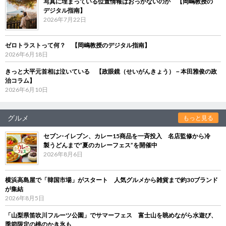
写真に埋まっている位置情報はおっかないのか 【岡嶋教授の
デジタル指南】
2026年7月22日
ゼロトラストって何？ 【岡嶋教授のデジタル指南】
2026年6月18日
きっと大平元首相は泣いている 【政眼鏡（せいがんきょう）－本田雅俊の政
治コラム】
2026年6月10日
グルメ
もっと見る
セブン‐イレブン、カレー15商品を一斉投入 名店監修から冷
製うどんまで“夏のカレーフェス”を開催中
2026年8月6日
横浜高島屋で「韓国市場」がスタート 人気グルメから雑貨まで約30ブランド
が集結
2026年8月5日
「山梨県笛吹川フルーツ公園」でサマーフェス 富士山を眺めながら水遊び、
季節限定の桃のかき氷も