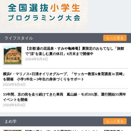
ライフスタイル
もっと見る
【京都 湯の花温泉・すみや亀峰菴】夏限定のおもてなし「旅館
で“涼”を楽しむ夏の休日」8月末まで開催中
2026年8月6日
横浜F・マリノス×日清オイリオグループ、「サッカー教室&食育講座 in 宮崎」
を開催 小学1年生～3年生の身体づくりをサポート
2026年8月6日
55年間、京の街を走り続けてきた車両 嵐山線・モボ301形、運行開始55周年
イベントを開催
2026年8月6日
まめ学
もっと見る