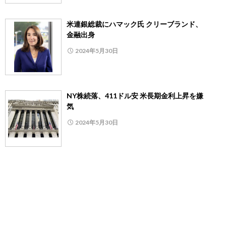
米連銀総裁にハマック氏 クリーブランド、
金融出身
2024年5月30日
NY株続落、411ドル安 米長期金利上昇を嫌
気
2024年5月30日