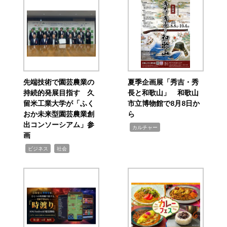
先端技術で園芸農業の
夏季企画展「秀吉・秀
持続的発展目指す 久
長と和歌山」 和歌山
留米工業大学が「ふく
市立博物館で8月8日か
おか未来型園芸農業創
ら
出コンソーシアム」参
,
カルチャー
画
,
,
ビジネス
社会