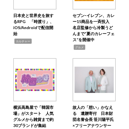
日本史と世界史を旅す
セブン‐イレブン、カレ
るRPG 「時渡り」、
ー15商品を一斉投入
iOS/Androidで配信開
名店監修から冷製うど
始
んまで“夏のカレーフェ
ス”を開催中
,
カルチャー
,
グルメ
横浜高島屋で「韓国市
故人の「想い」かなえ
場」がスタート 人気
る 遺贈寄付 日本財
グルメから雑貨まで約
団名誉会長 笹川陽平氏
30ブランドが集結
×フリーアナウンサー