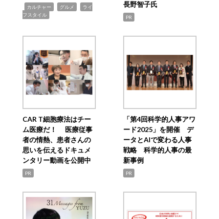
長野智子氏
,
,
,
カルチャー
グルメ
ライ
フスタイル
PR
CAR T細胞療法はチー
「第4回科学的人事アワ
ム医療だ！ 医療従事
ード2025」を開催 デ
者の情熱、患者さんの
ータとAIで変わる人事
思いを伝えるドキュメ
戦略 科学的人事の最
ンタリー動画を公開中
新事例
PR
PR