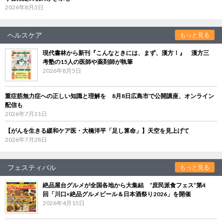
2026年8月3日
ヘルスケア
もっと見る
現代書林から新刊『こんなときには、まず、漢方！』 漢方三
考塾の15人の医師や薬剤師が執筆
2026年8月5日
重症筋無力症への正しい知識と理解を 8月8日広島市で公開講座、オンライン
配信も
2026年7月31日
【がんを生きる緩和ケア医・大橋洋平「足し算命」】天空を見上げて
2026年7月28日
フェスティバル
もっと見る
絶品屋台グルメが全国各地から大集結 “庶民派食フェス”第4
回「川口×絶品グルメビール＆日本酒祭り2026」を開催
2026年4月15日