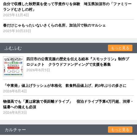
自分で収穫した秋野菜を使って芋煮作りを体験 埼玉県加須市の「ファミリー
ランドむさしの村」
2025年11月4日
春だけじゃもったいないさくらの名所、加治川で秋のマルシェ
2025年10月23日
ふむふむ
もっと見る
四日市の公害克服の歴史を伝える絵本『スモックリン』制作プ
ロジェクト クラウドファンディングで支援を募集
2026年8月5日
「中東発」値上げラッシュが本格化 飲食料品値上げ、約3年ぶりの多さに
2026年8月4日
物価高でも「夏は家族で長距離ドライブ」 宿泊ドライブ予算4万円超、渋滞・
猛暑への備えも必須
2026年8月3日
カルチャー
もっと見る