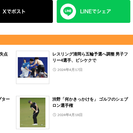
無失点
レスリング清岡ら五輪予選へ調整 男子フ
リー4選手、ビシケクで
2024年4月17日
プター
渋野「何かきっかけを」 ゴルフのシェブ
ロン選手権
2024年4月18日