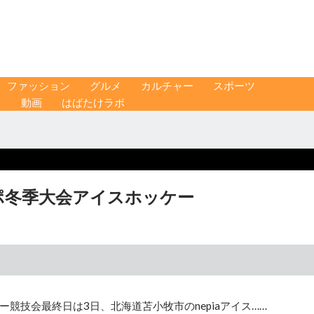
ファッション
グルメ
カルチャー
スポーツ
ス
動画
はばたけラボ
ポ冬季大会アイスホッケー
競技会最終日は3日、北海道苫小牧市のnepiaアイス……