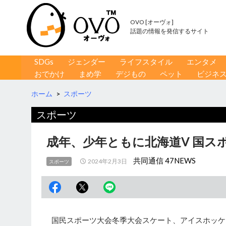
OVO [オーヴォ]
話題の情報を発信するサイト
コンテンツへ移動
検
SDGs
ジェンダー
ライフスタイル
エンタメ
索
おでかけ
まめ学
デジもの
ペット
ビジネ
ホーム
>
スポーツ
スポーツ
成年、少年ともに北海道V 国ス
共同通信 47NEWS
2024年2月3日
スポーツ
国民スポーツ大会冬季大会スケート、アイスホッケー