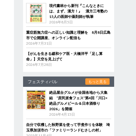
現代書林から新刊『こんなときに
は、まず、漢方！』 漢方三考塾の
15人の医師や薬剤師が執筆
2026年8月5日
重症筋無力症への正しい知識と理解を 8月8日広島
市で公開講座、オンライン配信も
2026年7月31日
【がんを生きる緩和ケア医・大橋洋平「足し算
命」】天空を見上げて
2026年7月28日
フェスティバル
もっと見る
絶品屋台グルメが全国各地から大集
結 “庶民派食フェス”第4回「川口×
絶品グルメビール＆日本酒祭り
2026」を開催
2026年4月15日
自分で収穫した秋野菜を使って芋煮作りを体験 埼
玉県加須市の「ファミリーランドむさしの村」
2025年11月4日