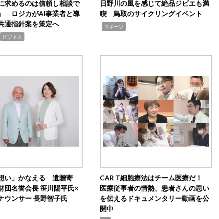
Iに求めるのは信頼し相談で
日野川の風を感じて絶品ジビエも満
」 ロジカがAI事業者と導
喫 鳥取のサイクリングイベント
共通指針案を策定へ
,
スポーツ
ビジネス
想い」かなえる 遺贈寄
CAR T細胞療法はチーム医療だ！
財団名誉会長 笹川陽平氏×
医療従事者の情熱、患者さんの思い
ナウンサー 長野智子氏
を伝えるドキュメンタリー動画を公
開中