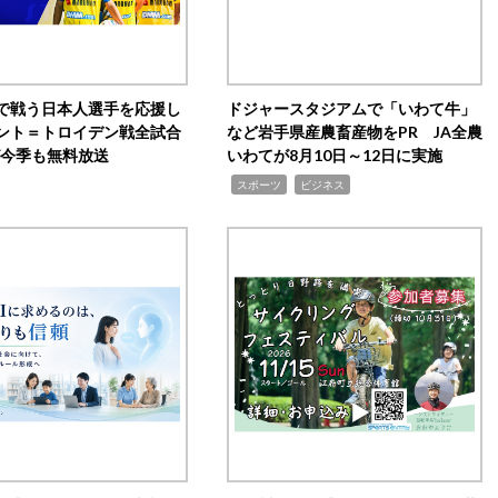
で戦う日本人選手を応援し
ドジャースタジアムで「いわて牛」
ント＝トロイデン戦全試合
など岩手県産農畜産物をPR JA全農
0が今季も無料放送
いわてが8月10日～12日に実施
,
,
スポーツ
ビジネス