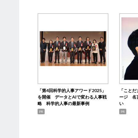
「第4回科学的人事アワード2025」
「ことだ
を開催 データとAIで変わる人事戦
ージ 名
略 科学的人事の最新事例
い
PR
PR