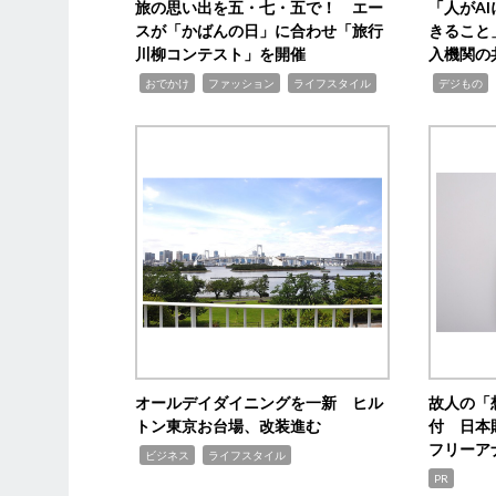
旅の思い出を五・七・五で！ エー
「人がA
スが「かばんの日」に合わせ「旅行
きること
川柳コンテスト」を開催
入機関の
,
,
,
,
,
おでかけ
ファッション
ライフスタイル
デジもの
オールデイダイニングを一新 ヒル
故人の「
トン東京お台場、改装進む
付 日本
フリーア
,
,
ビジネス
ライフスタイル
PR