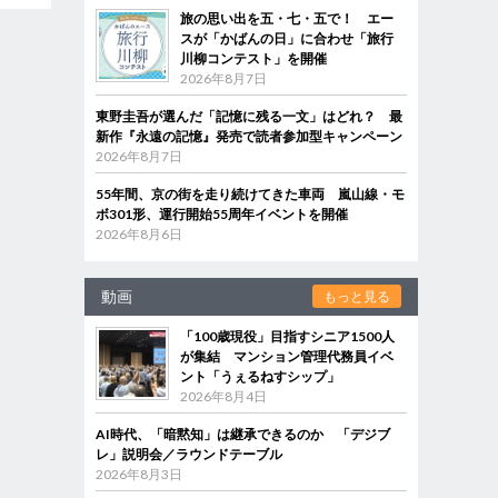
旅の思い出を五・七・五で！ エー
スが「かばんの日」に合わせ「旅行
川柳コンテスト」を開催
2026年8月7日
東野圭吾が選んだ「記憶に残る一文」はどれ？ 最
新作『永遠の記憶』発売で読者参加型キャンペーン
2026年8月7日
55年間、京の街を走り続けてきた車両 嵐山線・モ
ボ301形、運行開始55周年イベントを開催
2026年8月6日
動画
もっと見る
「100歳現役」目指すシニア1500人
が集結 マンション管理代務員イベ
ント「うぇるねすシップ」
2026年8月4日
AI時代、「暗黙知」は継承できるのか 「デジブ
レ」説明会／ラウンドテーブル
2026年8月3日