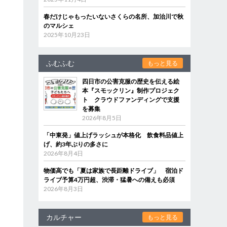
春だけじゃもったいないさくらの名所、加治川で秋
のマルシェ
2025年10月23日
ふむふむ
もっと見る
四日市の公害克服の歴史を伝える絵
本『スモックリン』制作プロジェク
ト クラウドファンディングで支援
を募集
2026年8月5日
「中東発」値上げラッシュが本格化 飲食料品値上
げ、約3年ぶりの多さに
2026年8月4日
物価高でも「夏は家族で長距離ドライブ」 宿泊ド
ライブ予算4万円超、渋滞・猛暑への備えも必須
2026年8月3日
カルチャー
もっと見る