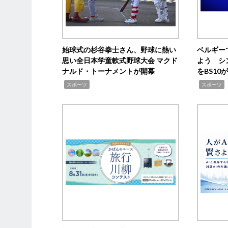
始球式の杉谷拳士さん、野球に熱い
ベルギー
思い全日本学童軟式野球大会 マクド
よう シ
ナルド・トーナメントが開幕
をBS1
,
,
スポーツ
スポーツ