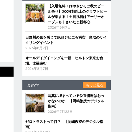
【入場無料！けやきひろば秋のビー
ル祭り】300種類以上のクラフトビー
ルが集まる！土日祝日はアーリーオ
ープンも｜さいたま新都心
2026年8月7日
日野川の風を感じて絶品ジビエも満喫 鳥取のサイ
クリングイベント
2026年8月7日
オールデイダイニングを一新 ヒルトン東京お台
場、改装進む
2026年8月7日
まめ学
もっと見る
写真に埋まっている位置情報はおっ
かないのか 【岡嶋教授のデジタル
指南】
2026年7月22日
ゼロトラストって何？ 【岡嶋教授のデジタル指
南】