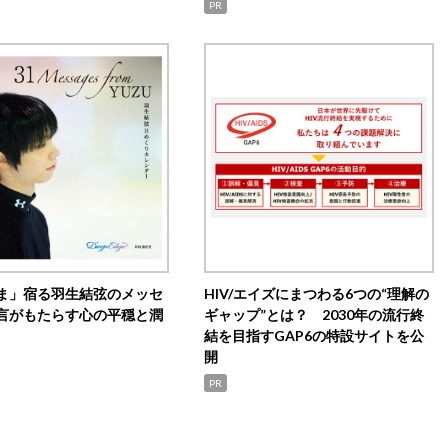
PR
ま」宿る羽生結弦のメッセ
HIV/エイズにまつわる6つの“理解の
言がもたらす心の平穏と潤
ギャップ”とは？ 2030年の流行終
結を目指すGAP6の特設サイトを公
開
PR