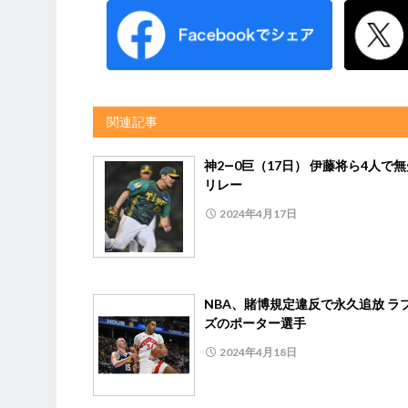
関連記事
神2―0巨（17日） 伊藤将ら4人で
リレー
2024年4月17日
NBA、賭博規定違反で永久追放 ラ
ズのポーター選手
2024年4月18日