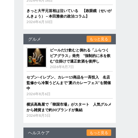
2026年6月18日
きっと大平元首相は泣いている 【政眼鏡（せいが
んきょう）－本田雅俊の政治コラム】
2026年6月10日
グルメ
もっと見る
ビールだけ飲むと倒れる「ふらつく
ビアグラス」発売 “強制的に水を飲
む”仕掛けで適正飲酒を後押し
2026年8月7日
セブン‐イレブン、カレー15商品を一斉投入 名店
監修から冷製うどんまで“夏のカレーフェス”を開催
中
2026年8月6日
横浜高島屋で「韓国市場」がスタート 人気グルメ
から雑貨まで約30ブランドが集結
2026年8月5日
ヘルスケア
もっと見る