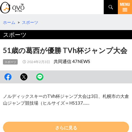
検
索
コ
ン
テ
ホーム
>
スポーツ
ン
スポーツ
ツ
へ
移
51歳の葛西が優勝 TVh杯ジャンプ大会
動
共同通信 47NEWS
2024年2月3日
スポーツ
ノルディックスキーのTVh杯ジャンプ大会は3日、札幌市の大倉
山ジャンプ競技場（ヒルサイズ＝HS137……
さらに見る