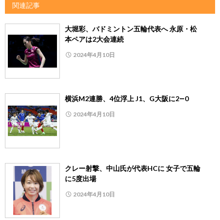
関連記事
大堀彩、バドミントン五輪代表へ 永原・松
本ペアは2大会連続
2024年4月10日
横浜M2連勝、4位浮上 J1、G大阪に2―0
2024年4月10日
クレー射撃、中山氏が代表HCに 女子で五輪
に5度出場
2024年4月10日