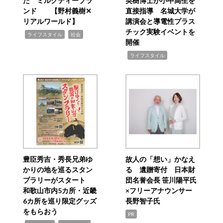
た ミルクティーブラ
英樹博士が小中高生を
ンド 【野村義樹✕
直接指導 名城大学が
リアルワールド】
講演会と導電性プラス
チック実験イベントを
,
,
ライフスタイル
社会
開催
,
ライフスタイル
豊臣秀吉・秀長兄弟ゆ
故人の「想い」かなえ
かりの地を巡るスタン
る 遺贈寄付 日本財
プラリーがスタート
団名誉会長 笹川陽平氏
和歌山市内5カ所・近畿
×フリーアナウンサー
6カ所を巡り限定グッズ
長野智子氏
をもらおう
PR