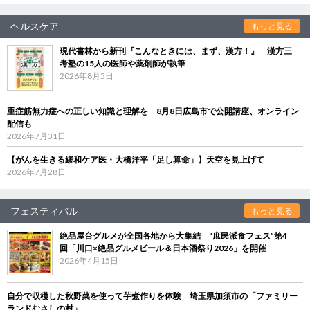
ヘルスケア
もっと見る
現代書林から新刊『こんなときには、まず、漢方！』 漢方三
考塾の15人の医師や薬剤師が執筆
2026年8月5日
重症筋無力症への正しい知識と理解を 8月8日広島市で公開講座、オンライン
配信も
2026年7月31日
【がんを生きる緩和ケア医・大橋洋平「足し算命」】天空を見上げて
2026年7月28日
フェスティバル
もっと見る
絶品屋台グルメが全国各地から大集結 “庶民派食フェス”第4
回「川口×絶品グルメビール＆日本酒祭り2026」を開催
2026年4月15日
自分で収穫した秋野菜を使って芋煮作りを体験 埼玉県加須市の「ファミリー
ランドむさしの村」