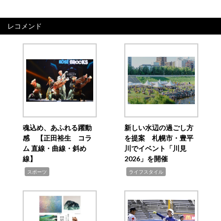
レコメンド
魂込め、あふれる躍動
新しい水辺の過ごし方
感 【正田裕生 コラ
を提案 札幌市・豊平
ム 直線・曲線・斜め
川でイベント「川見
線】
2026」を開催
,
,
スポーツ
ライフスタイル