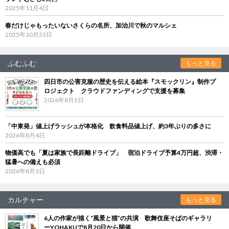
2025年11月4日
春だけじゃもったいないさくらの名所、加治川で秋のマルシェ
2025年10月23日
ふむふむ
もっと見る
四日市の公害克服の歴史を伝える絵本『スモックリン』制作プ
ロジェクト クラウドファンディングで支援を募集
2026年8月5日
「中東発」値上げラッシュが本格化 飲食料品値上げ、約3年ぶりの多さに
2026年8月4日
物価高でも「夏は家族で長距離ドライブ」 宿泊ドライブ予算4万円超、渋滞・
猛暑への備えも必須
2026年8月3日
カルチャー
もっと見る
6人の作家が描く“風景と猫”の共演 歌舞伎座そばのギャラリ
ーYOHAKUで8月20日から開催