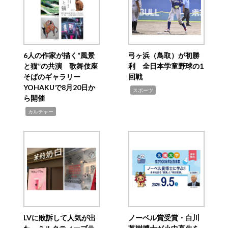
6人の作家が描く“風景
弓ヶ浜（鳥取）が初勝
と猫”の共演 歌舞伎座
利 全日本学童野球の1
そばのギャラリー
回戦
YOHAKUで8月20日か
,
スポーツ
ら開催
,
カルチャー
LVに敗訴して人気が出
ノーベル賞受賞・白川