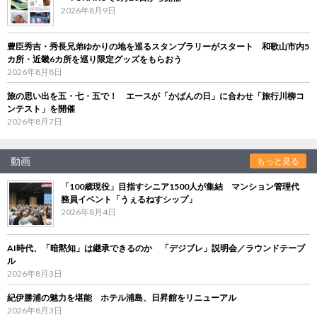
2026年8月9日
豊臣秀吉・秀長兄弟ゆかりの地を巡るスタンプラリーがスタート 和歌山市内5
カ所・近畿6カ所を巡り限定グッズをもらおう
2026年8月8日
旅の思い出を五・七・五で！ エースが「かばんの日」に合わせ「旅行川柳コ
ンテスト」を開催
2026年8月7日
動画
もっと見る
「100歳現役」目指すシニア1500人が集結 マンション管理代
務員イベント「うぇるねすシップ」
2026年8月4日
AI時代、「暗黙知」は継承できるのか 「デジブレ」説明会／ラウンドテーブ
ル
2026年8月3日
紀伊勝浦の魅力を堪能 ホテル浦島、日昇館をリニューアル
2026年8月3日