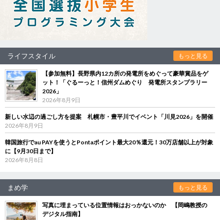
ライフスタイル
もっと見る
【参加無料】長野県内12カ所の発電所をめぐって豪華賞品をゲ
ット！「ぐるーっと！信州ダムめぐり 発電所スタンプラリー
2026」
2026年8月9日
新しい水辺の過ごし方を提案 札幌市・豊平川でイベント「川見2026」を開催
2026年8月9日
韓国旅行でau PAYを使うとPontaポイント最大20％還元！30万店舗以上が対象
に【9月30日まで】
2026年8月8日
まめ学
もっと見る
写真に埋まっている位置情報はおっかないのか 【岡嶋教授の
デジタル指南】