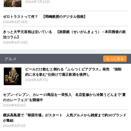
2026年7月22日
ゼロトラストって何？ 【岡嶋教授のデジタル指南】
2026年6月18日
きっと大平元首相は泣いている 【政眼鏡（せいがんきょう）－本田雅俊の政
治コラム】
2026年6月10日
グルメ
もっと見る
ビールだけ飲むと倒れる「ふらつくビアグラス」発売 “強制
的に水を飲む”仕掛けで適正飲酒を後押し
2026年8月7日
セブン‐イレブン、カレー15商品を一斉投入 名店監修から冷製うどんまで“夏
のカレーフェス”を開催中
2026年8月6日
横浜高島屋で「韓国市場」がスタート 人気グルメから雑貨まで約30ブランド
が集結
2026年8月5日