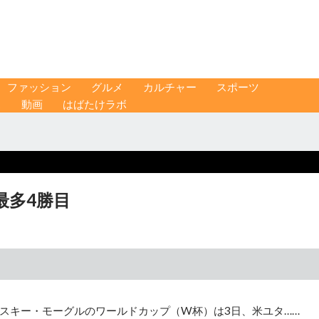
ファッション
グルメ
カルチャー
スポーツ
ス
動画
はばたけラボ
最多4勝目
スキー・モーグルのワールドカップ（W杯）は3日、米ユタ……