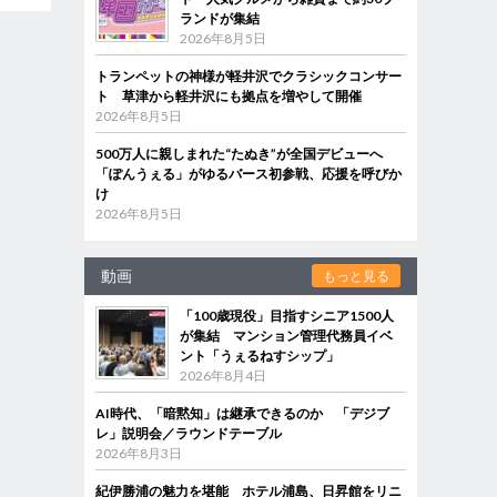
ランドが集結
2026年8月5日
トランペットの神様が軽井沢でクラシックコンサー
ト 草津から軽井沢にも拠点を増やして開催
2026年8月5日
500万人に親しまれた“たぬき”が全国デビューへ
「ぽんうぇる」がゆるバース初参戦、応援を呼びか
け
2026年8月5日
動画
もっと見る
「100歳現役」目指すシニア1500人
が集結 マンション管理代務員イベ
ント「うぇるねすシップ」
2026年8月4日
AI時代、「暗黙知」は継承できるのか 「デジブ
レ」説明会／ラウンドテーブル
2026年8月3日
紀伊勝浦の魅力を堪能 ホテル浦島、日昇館をリニ