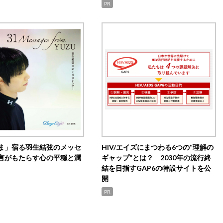
PR
ま」宿る羽生結弦のメッセ
HIV/エイズにまつわる6つの“理解の
言がもたらす心の平穏と潤
ギャップ”とは？ 2030年の流行終
結を目指すGAP6の特設サイトを公
開
PR