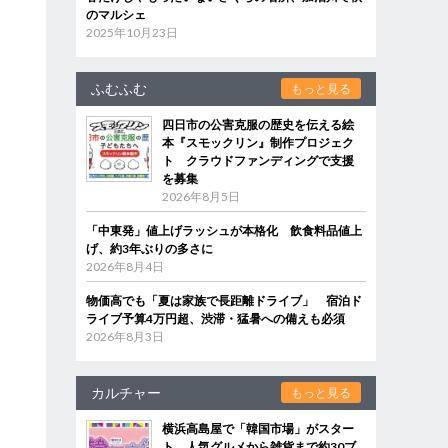
のマルシェ
2025年10月23日
ふむふむ
もっと見る
四日市の公害克服の歴史を伝える絵
本『スモックリン』制作プロジェク
ト クラウドファンディングで支援
を募集
2026年8月5日
「中東発」値上げラッシュが本格化 飲食料品値上
げ、約3年ぶりの多さに
2026年8月4日
物価高でも「夏は家族で長距離ドライブ」 宿泊ド
ライブ予算4万円超、渋滞・猛暑への備えも必須
2026年8月3日
カルチャー
もっと見る
横浜高島屋で「韓国市場」がスター
ト 人気グルメから雑貨まで約30ブ