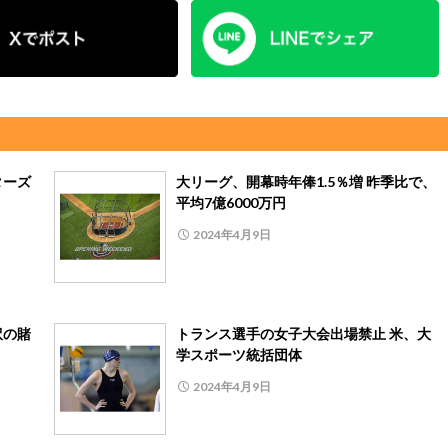
ターズ
大リーグ、開幕時年俸1.5％増 昨季比で、
平均7億6000万円
2024年4月9日
訳の賭
トランス選手の女子大会出場禁止 米、大
学スポーツ統括団体
2024年4月9日