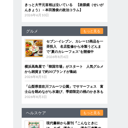
きっと大平元首相は泣いている 【政眼鏡（せいが
んきょう）－本田雅俊の政治コラム】
2026年6月10日
グルメ
もっと見る
セブン‐イレブン、カレー15商品を一
斉投入 名店監修から冷製うどんま
で“夏のカレーフェス”を開催中
2026年8月6日
横浜高島屋で「韓国市場」がスタート 人気グルメ
から雑貨まで約30ブランドが集結
2026年8月5日
「山梨県笛吹川フルーツ公園」でサマーフェス 富
士山を眺めながら水遊び、季節限定の桃のかき氷も
2026年8月3日
ヘルスケア
もっと見る
現代書林から新刊『こんなときに