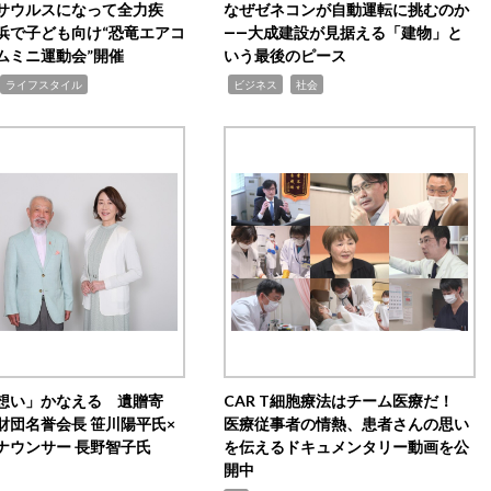
サウルスになって全力疾
なぜゼネコンが自動運転に挑むのか
浜で子ども向け“恐竜エアコ
――大成建設が見据える「建物」と
ムミニ運動会”開催
いう最後のピース
,
,
ライフスタイル
ビジネス
社会
想い」かなえる 遺贈寄
CAR T細胞療法はチーム医療だ！
財団名誉会長 笹川陽平氏×
医療従事者の情熱、患者さんの思い
ナウンサー 長野智子氏
を伝えるドキュメンタリー動画を公
開中