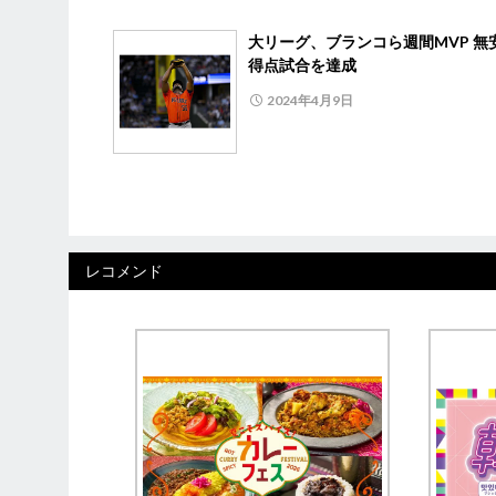
大リーグ、ブランコら週間MVP 無
得点試合を達成
2024年4月9日
レコメンド