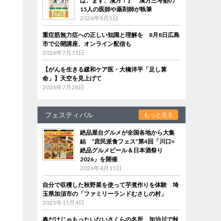
は、まず、漢方！』 漢方三考塾の
15人の医師や薬剤師が執筆
2026年8月5日
重症筋無力症への正しい知識と理解を 8月8日広島
市で公開講座、オンライン配信も
2026年7月31日
【がんを生きる緩和ケア医・大橋洋平「足し算
命」】天空を見上げて
2026年7月28日
フェスティバル
もっと見る
絶品屋台グルメが全国各地から大集
結 “庶民派食フェス”第4回「川口×
絶品グルメビール＆日本酒祭り
2026」を開催
2026年4月15日
自分で収穫した秋野菜を使って芋煮作りを体験 埼
玉県加須市の「ファミリーランドむさしの村」
2025年11月4日
春だけじゃもったいないさくらの名所、加治川で秋