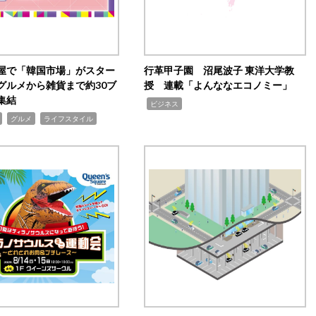
屋で「韓国市場」がスター
行革甲子園 沼尾波子 東洋大学教
グルメから雑貨まで約30ブ
授 連載「よんななエコノミー」
集結
,
ビジネス
,
,
グルメ
ライフスタイル