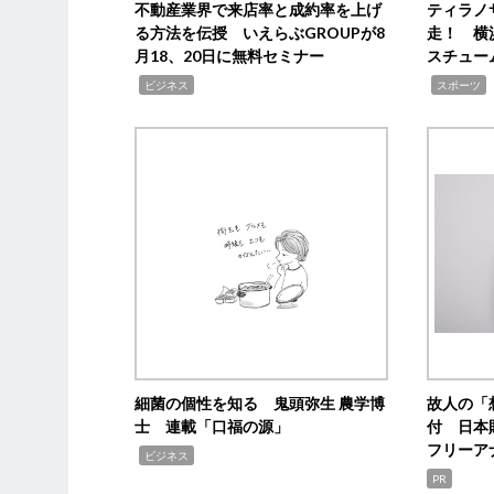
不動産業界で来店率と成約率を上げ
ティラノ
る方法を伝授 いえらぶGROUPが8
走！ 横
月18、20日に無料セミナー
スチュー
,
,
,
ビジネス
スポーツ
細菌の個性を知る 鬼頭弥生 農学博
故人の「
士 連載「口福の源」
付 日本
フリーア
,
ビジネス
PR