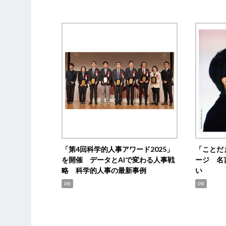
「第4回科学的人事アワード2025」
「ことだ
を開催 データとAIで変わる人事戦
ージ 名
略 科学的人事の最新事例
い
PR
PR