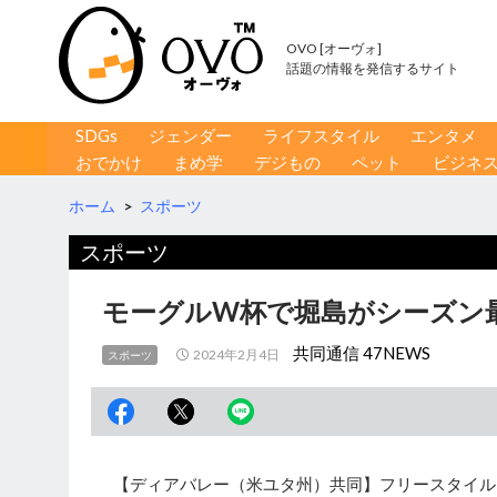
OVO [オーヴォ]
話題の情報を発信するサイト
コンテンツへ移動
検
SDGs
ジェンダー
ライフスタイル
エンタメ
索
おでかけ
まめ学
デジもの
ペット
ビジネ
ホーム
>
スポーツ
スポーツ
モーグルW杯で堀島がシーズン
共同通信 47NEWS
2024年2月4日
スポーツ
【ディアバレー（米ユタ州）共同】フリースタイル