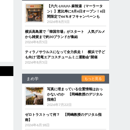
【六六-LIULIU-麻辣湯（マーラータ
ン）】恵比寿に8月6日オープン！6日
間限定で66％オフキャンペーンも
2026年8月5日
横浜高島屋で「韓国市場」がスタート 人気グルメ
から雑貨まで約30ブランドが集結
2026年8月5日
ティラノサウルスになって全力疾走！ 横浜で子ど
も向け“恐竜エアコスチュームミニ運動会”開催
2026年8月5日
まめ学
もっと見る
写真に埋まっている位置情報はおっ
かないのか 【岡嶋教授のデジタル
指南】
2026年7月22日
ゼロトラストって何？ 【岡嶋教授のデジタル指
南】
2026年6月18日