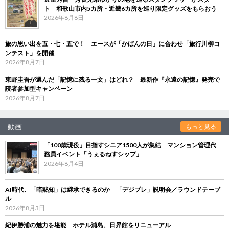
ト 和歌山市内5カ所・近畿6カ所を巡り限定グッズをもらおう
2026年8月8日
旅の思い出を五・七・五で！ エースが「かばんの日」に合わせ「旅行川柳コ
ンテスト」を開催
2026年8月7日
東野圭吾が選んだ「記憶に残る一文」はどれ？ 最新作『永遠の記憶』発売で
読者参加型キャンペーン
2026年8月7日
動画
もっと見る
「100歳現役」目指すシニア1500人が集結 マンション管理代
務員イベント「うぇるねすシップ」
2026年8月4日
AI時代、「暗黙知」は継承できるのか 「デジブレ」説明会／ラウンドテーブ
ル
2026年8月3日
紀伊勝浦の魅力を堪能 ホテル浦島、日昇館をリニューアル