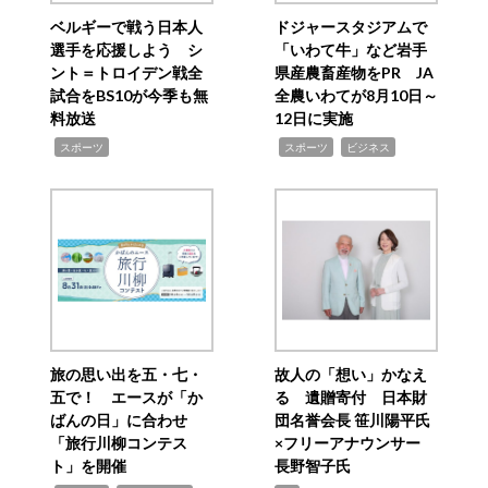
ベルギーで戦う日本人
ドジャースタジアムで
選手を応援しよう シ
「いわて牛」など岩手
ント＝トロイデン戦全
県産農畜産物をPR JA
試合をBS10が今季も無
全農いわてが8月10日～
料放送
12日に実施
,
,
,
スポーツ
スポーツ
ビジネス
旅の思い出を五・七・
故人の「想い」かなえ
五で！ エースが「か
る 遺贈寄付 日本財
ばんの日」に合わせ
団名誉会長 笹川陽平氏
「旅行川柳コンテス
×フリーアナウンサー
ト」を開催
長野智子氏