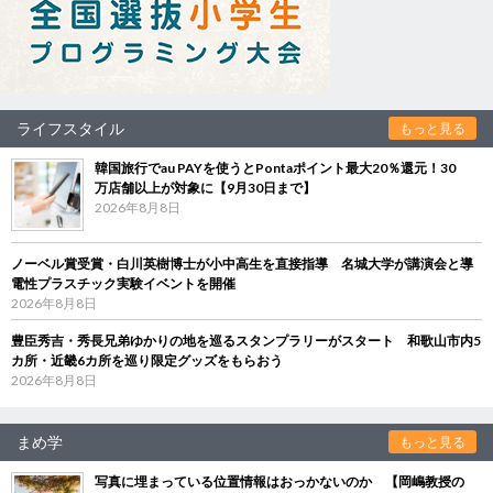
ライフスタイル
もっと見る
韓国旅行でau PAYを使うとPontaポイント最大20％還元！30
万店舗以上が対象に【9月30日まで】
2026年8月8日
ノーベル賞受賞・白川英樹博士が小中高生を直接指導 名城大学が講演会と導
電性プラスチック実験イベントを開催
2026年8月8日
豊臣秀吉・秀長兄弟ゆかりの地を巡るスタンプラリーがスタート 和歌山市内5
カ所・近畿6カ所を巡り限定グッズをもらおう
2026年8月8日
まめ学
もっと見る
写真に埋まっている位置情報はおっかないのか 【岡嶋教授の