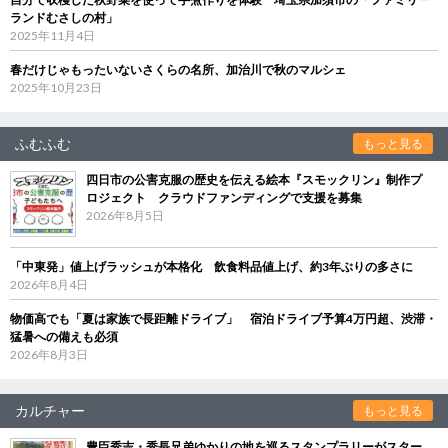
ランドむさしの村」
2025年11月4日
春だけじゃもったいないさくらの名所、加治川で秋のマルシェ
2025年10月23日
ふむふむ
もっと見る
四日市の公害克服の歴史を伝える絵本『スモックリン』制作プ
ロジェクト クラウドファンディングで支援を募集
2026年8月5日
「中東発」値上げラッシュが本格化 飲食料品値上げ、約3年ぶりの多さに
2026年8月4日
物価高でも「夏は家族で長距離ドライブ」 宿泊ドライブ予算4万円超、渋滞・
猛暑への備えも必須
2026年8月3日
カルチャー
もっと見る
豊臣秀吉・秀長兄弟ゆかりの地を巡るスタンプラリーがスター