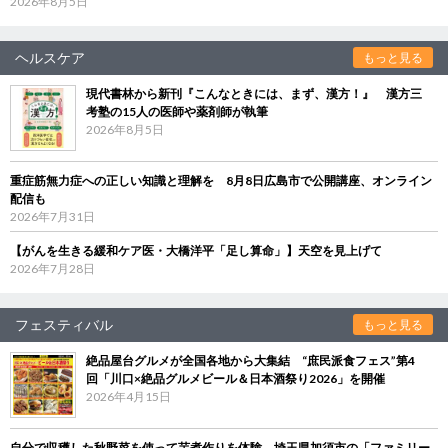
2026年8月5日
ヘルスケア
もっと見る
現代書林から新刊『こんなときには、まず、漢方！』 漢方三
考塾の15人の医師や薬剤師が執筆
2026年8月5日
重症筋無力症への正しい知識と理解を 8月8日広島市で公開講座、オンライン
配信も
2026年7月31日
【がんを生きる緩和ケア医・大橋洋平「足し算命」】天空を見上げて
2026年7月28日
フェスティバル
もっと見る
絶品屋台グルメが全国各地から大集結 “庶民派食フェス”第4
回「川口×絶品グルメビール＆日本酒祭り2026」を開催
2026年4月15日
自分で収穫した秋野菜を使って芋煮作りを体験 埼玉県加須市の「ファミリー