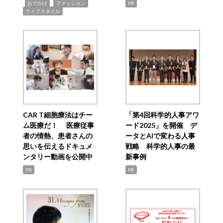
,
,
,
おでかけ
ファッション
PR
ライフスタイル
CAR T細胞療法はチー
「第4回科学的人事アワ
ム医療だ！ 医療従事
ード2025」を開催 デ
者の情熱、患者さんの
ータとAIで変わる人事
思いを伝えるドキュメ
戦略 科学的人事の最
ンタリー動画を公開中
新事例
PR
PR