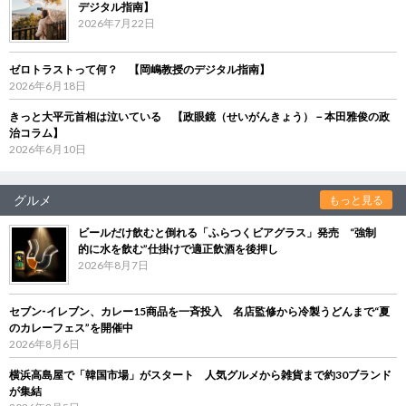
デジタル指南】
2026年7月22日
ゼロトラストって何？ 【岡嶋教授のデジタル指南】
2026年6月18日
きっと大平元首相は泣いている 【政眼鏡（せいがんきょう）－本田雅俊の政
治コラム】
2026年6月10日
グルメ
もっと見る
ビールだけ飲むと倒れる「ふらつくビアグラス」発売 “強制
的に水を飲む”仕掛けで適正飲酒を後押し
2026年8月7日
セブン‐イレブン、カレー15商品を一斉投入 名店監修から冷製うどんまで“夏
のカレーフェス”を開催中
2026年8月6日
横浜高島屋で「韓国市場」がスタート 人気グルメから雑貨まで約30ブランド
が集結