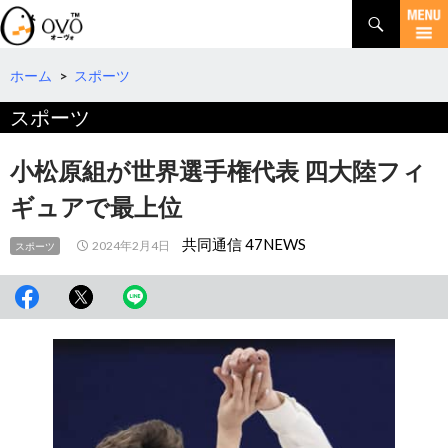
検
索
コ
ン
テ
ホーム
>
スポーツ
ン
スポーツ
ツ
へ
移
小松原組が世界選手権代表 四大陸フィ
動
ギュアで最上位
共同通信 47NEWS
2024年2月4日
スポーツ