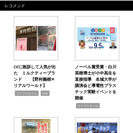
レコメンド
LVに敗訴して人気が出
ノーベル賞受賞・白川
た ミルクティーブラ
英樹博士が小中高生を
ンド 【野村義樹✕
直接指導 名城大学が
リアルワールド】
講演会と導電性プラス
チック実験イベントを
,
,
ライフスタイル
社会
開催
,
ライフスタイル