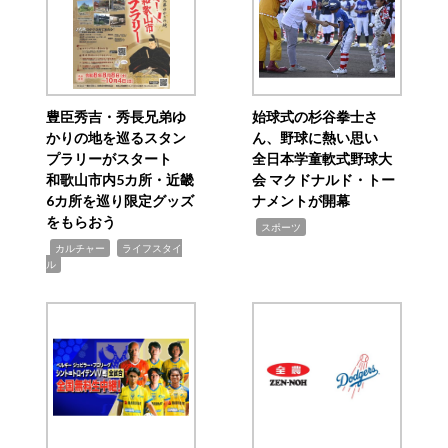
豊臣秀吉・秀長兄弟ゆ
始球式の杉谷拳士さ
かりの地を巡るスタン
ん、野球に熱い思い
プラリーがスタート
全日本学童軟式野球大
和歌山市内5カ所・近畿
会 マクドナルド・トー
6カ所を巡り限定グッズ
ナメントが開幕
をもらおう
,
スポーツ
,
,
カルチャー
ライフスタイ
ル