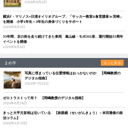
2026年8月6日
横浜F・マリノス×日清オイリオグループ、「サッカー教室&食育講座 in 宮崎」
を開催 小学1年生～3年生の身体づくりをサポート
2026年8月6日
55年間、京の街を走り続けてきた車両 嵐山線・モボ301形、運行開始55周年
イベントを開催
2026年8月6日
まめ学
もっと見る
写真に埋まっている位置情報はおっかないのか 【岡嶋教授の
デジタル指南】
2026年7月22日
ゼロトラストって何？ 【岡嶋教授のデジタル指南】
2026年6月18日
きっと大平元首相は泣いている 【政眼鏡（せいがんきょう）－本田雅俊の政
治コラム】
2026年6月10日