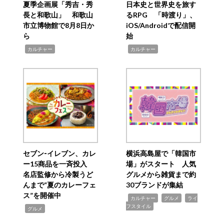
夏季企画展「秀吉・秀
日本史と世界史を旅す
長と和歌山」 和歌山
るRPG 「時渡り」、
市立博物館で8月8日か
iOS/Androidで配信開
ら
始
,
,
カルチャー
カルチャー
セブン‐イレブン、カレ
横浜高島屋で「韓国市
ー15商品を一斉投入
場」がスタート 人気
名店監修から冷製うど
グルメから雑貨まで約
んまで“夏のカレーフェ
30ブランドが集結
ス”を開催中
,
,
,
カルチャー
グルメ
ライ
フスタイル
,
グルメ