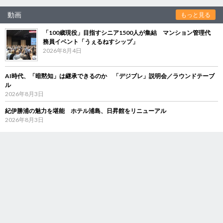
動画
もっと見る
「100歳現役」目指すシニア1500人が集結 マンション管理代
務員イベント「うぇるねすシップ」
2026年8月4日
AI時代、「暗黙知」は継承できるのか 「デジブレ」説明会／ラウンドテーブ
ル
2026年8月3日
紀伊勝浦の魅力を堪能 ホテル浦島、日昇館をリニューアル
2026年8月3日