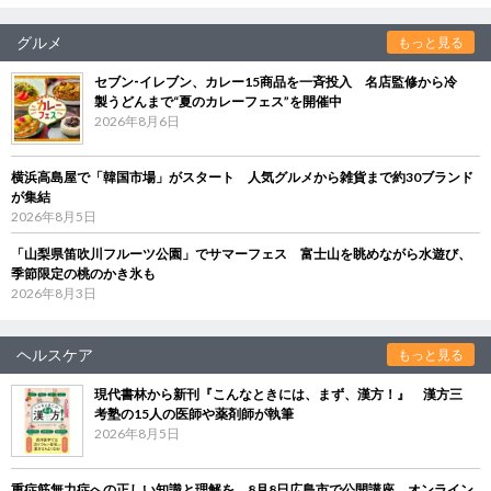
グルメ
もっと見る
セブン‐イレブン、カレー15商品を一斉投入 名店監修から冷
製うどんまで“夏のカレーフェス”を開催中
2026年8月6日
横浜高島屋で「韓国市場」がスタート 人気グルメから雑貨まで約30ブランド
が集結
2026年8月5日
「山梨県笛吹川フルーツ公園」でサマーフェス 富士山を眺めながら水遊び、
季節限定の桃のかき氷も
2026年8月3日
ヘルスケア
もっと見る
現代書林から新刊『こんなときには、まず、漢方！』 漢方三
考塾の15人の医師や薬剤師が執筆
2026年8月5日
重症筋無力症への正しい知識と理解を 8月8日広島市で公開講座、オンライン