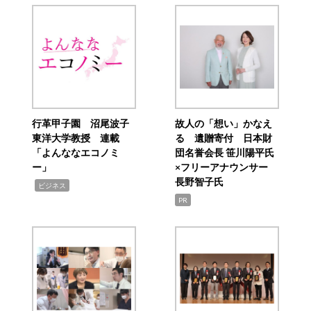
行革甲子園 沼尾波子
故人の「想い」かなえ
東洋大学教授 連載
る 遺贈寄付 日本財
「よんななエコノミ
団名誉会長 笹川陽平氏
ー」
×フリーアナウンサー
長野智子氏
,
ビジネス
PR