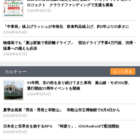
ロジェクト クラウドファンディングで支援を募集
2026年8月5日
「中東発」値上げラッシュが本格化 飲食料品値上げ、約3年ぶりの多さに
2026年8月4日
物価高でも「夏は家族で長距離ドライブ」 宿泊ドライブ予算4万円超、渋滞・
猛暑への備えも必須
2026年8月3日
カルチャー
もっと見る
55年間、京の街を走り続けてきた車両 嵐山線・モボ301形、
運行開始55周年イベントを開催
2026年8月6日
夏季企画展「秀吉・秀長と和歌山」 和歌山市立博物館で8月8日から
2026年8月6日
日本史と世界史を旅するRPG 「時渡り」、iOS/Androidで配信開始
2026年8月6日