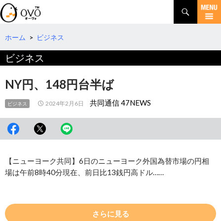
検
索
コ
ン
テ
ホーム
>
ビジネス
ン
ビジネス
ツ
へ
移
NY円、148円台半ば
動
共同通信 47NEWS
2024年2月6日
ビジネス
【ニューヨーク共同】6日のニューヨーク外国為替市場の円相
場は午前8時40分現在、前日比13銭円高ドル……
さらに見る