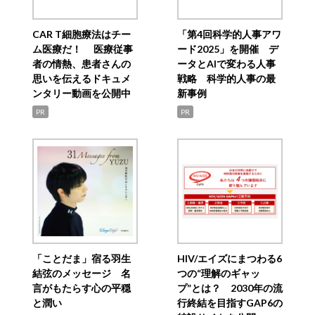
CAR T細胞療法はチー
「第4回科学的人事アワ
ム医療だ！ 医療従事
ード2025」を開催 デ
者の情熱、患者さんの
ータとAIで変わる人事
思いを伝えるドキュメ
戦略 科学的人事の最
ンタリー動画を公開中
新事例
PR
PR
「ことだま」宿る羽生
HIV/エイズにまつわる6
結弦のメッセージ 名
つの“理解のギャッ
言がもたらす心の平穏
プ”とは？ 2030年の流
と潤い
行終結を目指すGAP6の