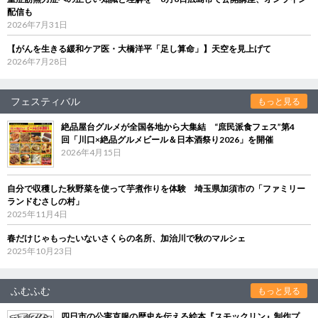
配信も
2026年7月31日
【がんを生きる緩和ケア医・大橋洋平「足し算命」】天空を見上げて
2026年7月28日
フェスティバル
もっと見る
絶品屋台グルメが全国各地から大集結 “庶民派食フェス”第4
回「川口×絶品グルメビール＆日本酒祭り2026」を開催
2026年4月15日
自分で収穫した秋野菜を使って芋煮作りを体験 埼玉県加須市の「ファミリー
ランドむさしの村」
2025年11月4日
春だけじゃもったいないさくらの名所、加治川で秋のマルシェ
2025年10月23日
ふむふむ
もっと見る
四日市の公害克服の歴史を伝える絵本『スモックリン』制作プ