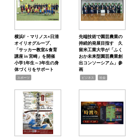
横浜F・マリノス×日清
先端技術で園芸農業の
オイリオグループ、
持続的発展目指す 久
「サッカー教室&食育
留米工業大学が「ふく
講座 in 宮崎」を開催
おか未来型園芸農業創
小学1年生～3年生の身
出コンソーシアム」参
体づくりをサポート
画
,
,
,
スポーツ
ビジネス
社会