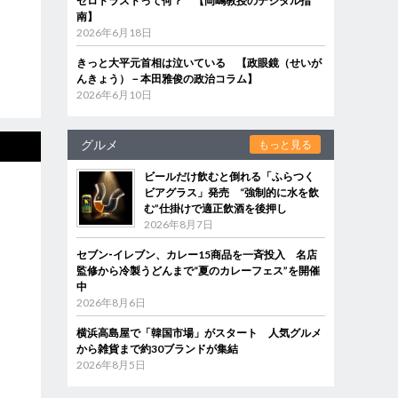
ゼロトラストって何？ 【岡嶋教授のデジタル指
南】
2026年6月18日
きっと大平元首相は泣いている 【政眼鏡（せいが
んきょう）－本田雅俊の政治コラム】
2026年6月10日
グルメ
もっと見る
ビールだけ飲むと倒れる「ふらつく
ビアグラス」発売 “強制的に水を飲
む”仕掛けで適正飲酒を後押し
2026年8月7日
セブン‐イレブン、カレー15商品を一斉投入 名店
監修から冷製うどんまで“夏のカレーフェス”を開催
中
2026年8月6日
横浜高島屋で「韓国市場」がスタート 人気グルメ
から雑貨まで約30ブランドが集結
2026年8月5日