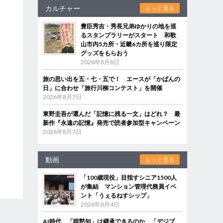
カルチャー
もっと見る
豊臣秀吉・秀長兄弟ゆかりの地を巡
るスタンプラリーがスタート 和歌
山市内5カ所・近畿6カ所を巡り限定
グッズをもらおう
2026年8月8日
旅の思い出を五・七・五で！ エースが「かばんの
日」に合わせ「旅行川柳コンテスト」を開催
2026年8月7日
東野圭吾が選んだ「記憶に残る一文」はどれ？ 最
新作『永遠の記憶』発売で読者参加型キャンペーン
2026年8月7日
動画
もっと見る
「100歳現役」目指すシニア1500人
が集結 マンション管理代務員イベ
ント「うぇるねすシップ」
2026年8月4日
AI時代、「暗黙知」は継承できるのか 「デジブ