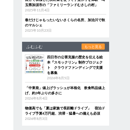
玉県加須市の「ファミリーランドむさしの村」
2025年11月4日
春だけじゃもったいないさくらの名所、加治川で秋
のマルシェ
2025年10月23日
ふむふむ
もっと見る
四日市の公害克服の歴史を伝える絵
本『スモックリン』制作プロジェク
ト クラウドファンディングで支援
を募集
2026年8月5日
「中東発」値上げラッシュが本格化 飲食料品値上
げ、約3年ぶりの多さに
2026年8月4日
物価高でも「夏は家族で長距離ドライブ」 宿泊ド
ライブ予算4万円超、渋滞・猛暑への備えも必須
2026年8月3日