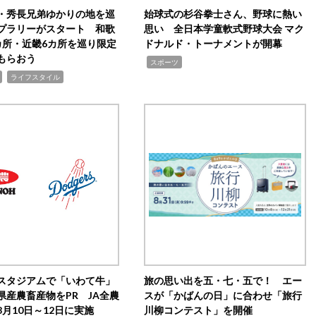
・秀長兄弟ゆかりの地を巡
始球式の杉谷拳士さん、野球に熱い
プラリーがスタート 和歌
思い 全日本学童軟式野球大会 マク
カ所・近畿6カ所を巡り限定
ドナルド・トーナメントが開幕
もらおう
,
スポーツ
,
ライフスタイル
スタジアムで「いわて牛」
旅の思い出を五・七・五で！ エー
県産農畜産物をPR JA全農
スが「かばんの日」に合わせ「旅行
月10日～12日に実施
川柳コンテスト」を開催