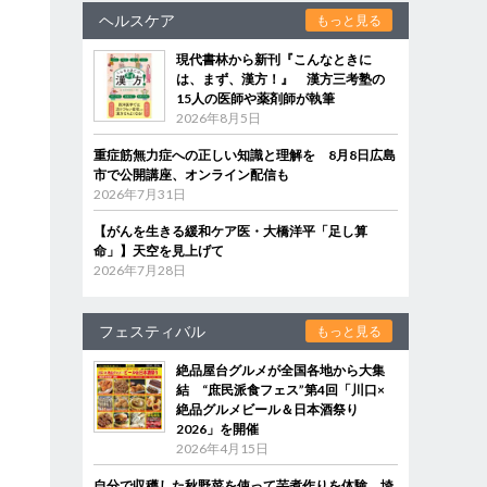
ヘルスケア
もっと見る
現代書林から新刊『こんなときに
は、まず、漢方！』 漢方三考塾の
15人の医師や薬剤師が執筆
2026年8月5日
重症筋無力症への正しい知識と理解を 8月8日広島
市で公開講座、オンライン配信も
2026年7月31日
【がんを生きる緩和ケア医・大橋洋平「足し算
命」】天空を見上げて
2026年7月28日
フェスティバル
もっと見る
絶品屋台グルメが全国各地から大集
結 “庶民派食フェス”第4回「川口×
絶品グルメビール＆日本酒祭り
2026」を開催
2026年4月15日
自分で収穫した秋野菜を使って芋煮作りを体験 埼