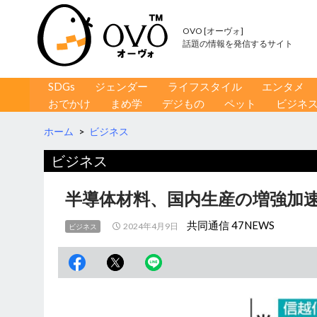
OVO [オーヴォ]
話題の情報を発信するサイト
コンテンツへ移動
検
SDGs
ジェンダー
ライフスタイル
エンタメ
索
おでかけ
まめ学
デジもの
ペット
ビジネ
ホーム
>
ビジネス
ビジネス
半導体材料、国内生産の増強加速
共同通信 47NEWS
2024年4月9日
ビジネス