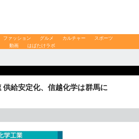
ファッション
グルメ
カルチャー
スポーツ
ス
動画
はばたけラボ
 供給安定化、信越化学は群馬に