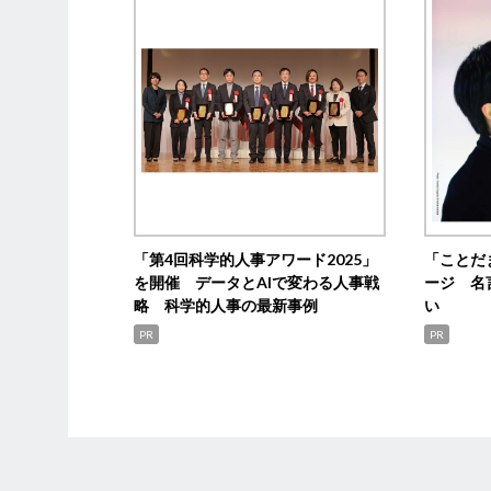
「第4回科学的人事アワード2025」
「ことだ
を開催 データとAIで変わる人事戦
ージ 名
略 科学的人事の最新事例
い
PR
PR