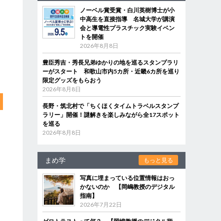
ノーベル賞受賞・白川英樹博士が小
中高生を直接指導 名城大学が講演
会と導電性プラスチック実験イベン
トを開催
2026年8月8日
豊臣秀吉・秀長兄弟ゆかりの地を巡るスタンプラリ
ーがスタート 和歌山市内5カ所・近畿6カ所を巡り
限定グッズをもらおう
2026年8月8日
長野・筑北村で「ちくほくタイムトラベルスタンプ
ラリー」開催！謎解きを楽しみながら全17スポット
を巡る
2026年8月8日
まめ学
もっと見る
写真に埋まっている位置情報はおっ
かないのか 【岡嶋教授のデジタル
指南】
2026年7月22日