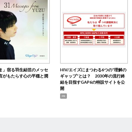
ま」宿る羽生結弦のメッセ
HIV/エイズにまつわる6つの“理解の
言がもたらす心の平穏と潤
ギャップ”とは？ 2030年の流行終
結を目指すGAP6の特設サイトを公
開
PR