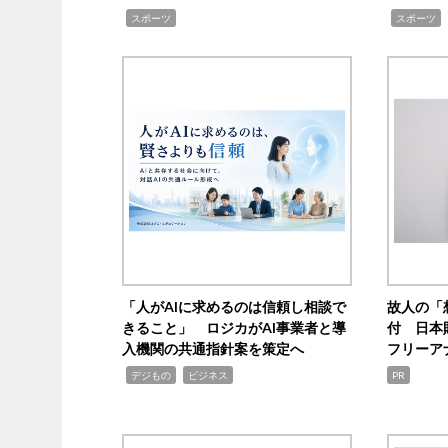
,
,
,
スポーツ
スポーツ
「人がAIに求めるのは信頼し相談で
故人の「
きること」 ロジカがAI事業者と導
付 日本
入機関の共通指針案を策定へ
フリーア
,
,
デジもの
ビジネス
PR