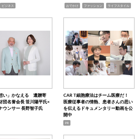
,
,
,
ビジネス
おでかけ
ファッション
ライフスタイル
想い」かなえる 遺贈寄
CAR T細胞療法はチーム医療だ！
財団名誉会長 笹川陽平氏×
医療従事者の情熱、患者さんの思い
ナウンサー 長野智子氏
を伝えるドキュメンタリー動画を公
開中
PR