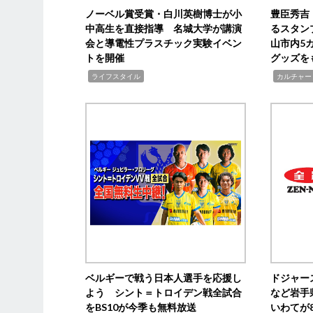
ノーベル賞受賞・白川英樹博士が小
豊臣秀吉
中高生を直接指導 名城大学が講演
るスタン
会と導電性プラスチック実験イベン
山市内5
トを開催
グッズを
,
,
ライフスタイル
カルチャー
ベルギーで戦う日本人選手を応援し
ドジャー
よう シント＝トロイデン戦全試合
など岩手
をBS10が今季も無料放送
いわてが8