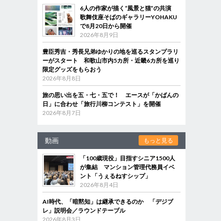
6人の作家が描く“風景と猫”の共演
歌舞伎座そばのギャラリーYOHAKU
で8月20日から開催
2026年8月9日
豊臣秀吉・秀長兄弟ゆかりの地を巡るスタンプラリ
ーがスタート 和歌山市内5カ所・近畿6カ所を巡り
限定グッズをもらおう
2026年8月8日
旅の思い出を五・七・五で！ エースが「かばんの
日」に合わせ「旅行川柳コンテスト」を開催
2026年8月7日
動画
もっと見る
「100歳現役」目指すシニア1500人
が集結 マンション管理代務員イベ
ント「うぇるねすシップ」
2026年8月4日
AI時代、「暗黙知」は継承できるのか 「デジブ
レ」説明会／ラウンドテーブル
2026年8月3日