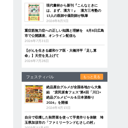
現代書林から新刊『こんなときに
は、まず、漢方！』 漢方三考塾の
15人の医師や薬剤師が執筆
2026年8月5日
重症筋無力症への正しい知識と理解を 8月8日広島
市で公開講座、オンライン配信も
2026年7月31日
【がんを生きる緩和ケア医・大橋洋平「足し算
命」】天空を見上げて
2026年7月28日
フェスティバル
もっと見る
絶品屋台グルメが全国各地から大集
結 “庶民派食フェス”第4回「川口×
絶品グルメビール＆日本酒祭り
2026」を開催
2026年4月15日
自分で収穫した秋野菜を使って芋煮作りを体験 埼
玉県加須市の「ファミリーランドむさしの村」
2025年11月4日