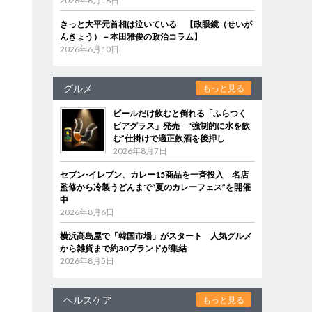
2026年6月18日
きっと大平元首相は泣いている 【政眼鏡（せいが
んきょう）－本田雅俊の政治コラム】
2026年6月10日
グルメ
もっと見る
ビールだけ飲むと倒れる「ふらつく
ビアグラス」発売 “強制的に水を飲
む”仕掛けで適正飲酒を後押し
2026年8月7日
セブン‐イレブン、カレー15商品を一斉投入 名店
監修から冷製うどんまで“夏のカレーフェス”を開催
中
2026年8月6日
横浜高島屋で「韓国市場」がスタート 人気グルメ
から雑貨まで約30ブランドが集結
2026年8月5日
ヘルスケア
もっと見る