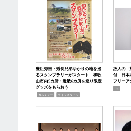
豊臣秀吉・秀長兄弟ゆかりの地を巡
故人の「
るスタンプラリーがスタート 和歌
付 日本
山市内5カ所・近畿6カ所を巡り限定
フリーア
グッズをもらおう
PR
,
,
カルチャー
ライフスタイル