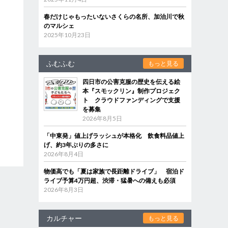
春だけじゃもったいないさくらの名所、加治川で秋
のマルシェ
2025年10月23日
ふむふむ
もっと見る
四日市の公害克服の歴史を伝える絵
本『スモックリン』制作プロジェク
ト クラウドファンディングで支援
を募集
2026年8月5日
「中東発」値上げラッシュが本格化 飲食料品値上
げ、約3年ぶりの多さに
2026年8月4日
物価高でも「夏は家族で長距離ドライブ」 宿泊ド
ライブ予算4万円超、渋滞・猛暑への備えも必須
2026年8月3日
カルチャー
もっと見る