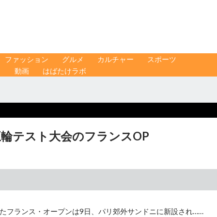
ファッション
グルメ
カルチャー
スポーツ
ス
動画
はばたけラボ
五輪テスト大会のフランスOP
たフランス・オープンは9日、パリ郊外サンドニに新設され……