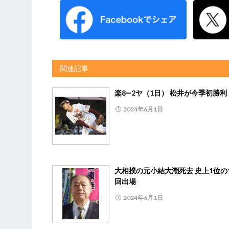
関連記事
楽8―2ヤ（1日） 松井が今季初勝利
2024年6月1日
大相撲の元小結大潮死去 史上1位の1
回出場
2024年6月1日