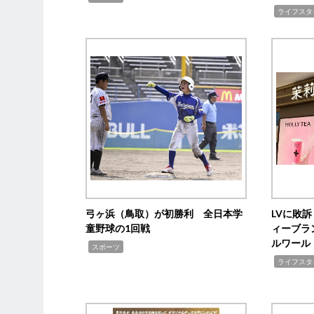
,
ライフスタ
弓ヶ浜（鳥取）が初勝利 全日本学
LVに敗
童野球の1回戦
ィーブラ
ルワール
,
スポーツ
,
ライフスタ