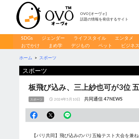
OVO [オーヴォ]
話題の情報を発信するサイト
コンテンツへ移動
検
SDGs
ジェンダー
ライフスタイル
エンタメ
索
おでかけ
まめ学
デジもの
ペット
ビジネ
ホーム
>
スポーツ
スポーツ
板飛び込み、三上紗也可が3位 
共同通信 47NEWS
2024年5月10日
スポーツ
【パリ共同】飛び込みのパリ五輪テスト大会を兼ね