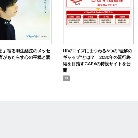
ま」宿る羽生結弦のメッセ
HIV/エイズにまつわる6つの“理解の
言がもたらす心の平穏と潤
ギャップ”とは？ 2030年の流行終
結を目指すGAP6の特設サイトを公
開
PR