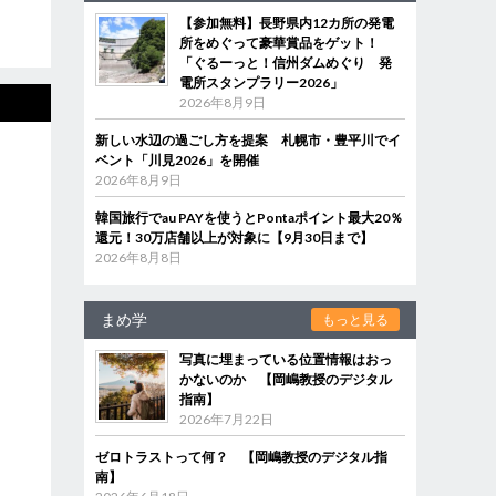
【参加無料】長野県内12カ所の発電
所をめぐって豪華賞品をゲット！
「ぐるーっと！信州ダムめぐり 発
電所スタンプラリー2026」
2026年8月9日
新しい水辺の過ごし方を提案 札幌市・豊平川でイ
ベント「川見2026」を開催
2026年8月9日
韓国旅行でau PAYを使うとPontaポイント最大20％
還元！30万店舗以上が対象に【9月30日まで】
2026年8月8日
まめ学
もっと見る
写真に埋まっている位置情報はおっ
かないのか 【岡嶋教授のデジタル
指南】
2026年7月22日
ゼロトラストって何？ 【岡嶋教授のデジタル指
南】