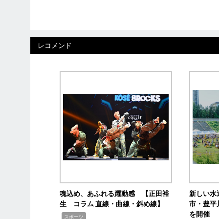
レコメンド
魂込め、あふれる躍動感 【正田裕
新しい水
生 コラム 直線・曲線・斜め線】
市・豊平
を開催
,
スポーツ