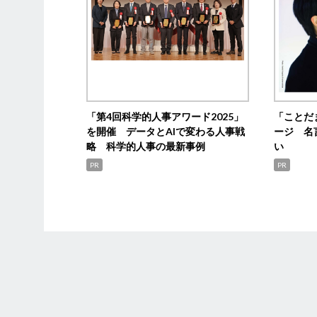
「第4回科学的人事アワード2025」
「ことだ
を開催 データとAIで変わる人事戦
ージ 名
略 科学的人事の最新事例
い
PR
PR