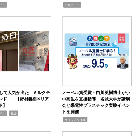
,
イル
カルチャー
訴して人気が出た ミルクテ
ノーベル賞受賞・白川英樹博士が小
ンド 【野村義樹✕リア
中高生を直接指導 名城大学が講演
ド】
会と導電性プラスチック実験イベン
トを開催
,
イル
社会
,
ライフスタイル