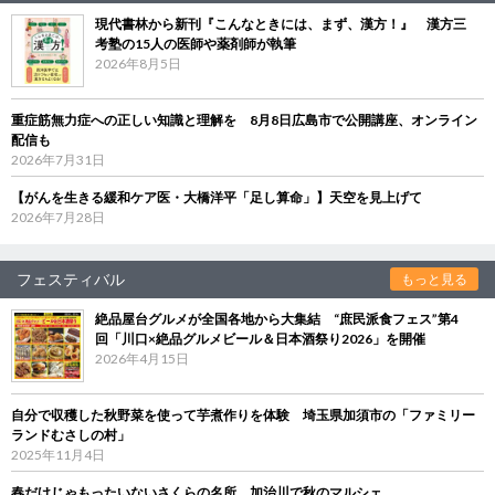
現代書林から新刊『こんなときには、まず、漢方！』 漢方三
考塾の15人の医師や薬剤師が執筆
2026年8月5日
重症筋無力症への正しい知識と理解を 8月8日広島市で公開講座、オンライン
配信も
2026年7月31日
【がんを生きる緩和ケア医・大橋洋平「足し算命」】天空を見上げて
2026年7月28日
フェスティバル
もっと見る
絶品屋台グルメが全国各地から大集結 “庶民派食フェス”第4
回「川口×絶品グルメビール＆日本酒祭り2026」を開催
2026年4月15日
自分で収穫した秋野菜を使って芋煮作りを体験 埼玉県加須市の「ファミリー
ランドむさしの村」
2025年11月4日
春だけじゃもったいないさくらの名所、加治川で秋のマルシェ