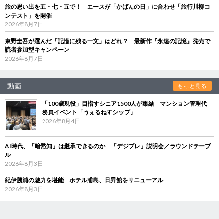
旅の思い出を五・七・五で！ エースが「かばんの日」に合わせ「旅行川柳コ
ンテスト」を開催
2026年8月7日
東野圭吾が選んだ「記憶に残る一文」はどれ？ 最新作『永遠の記憶』発売で
読者参加型キャンペーン
2026年8月7日
動画
もっと見る
「100歳現役」目指すシニア1500人が集結 マンション管理代
務員イベント「うぇるねすシップ」
2026年8月4日
AI時代、「暗黙知」は継承できるのか 「デジブレ」説明会／ラウンドテーブ
ル
2026年8月3日
紀伊勝浦の魅力を堪能 ホテル浦島、日昇館をリニューアル
2026年8月3日