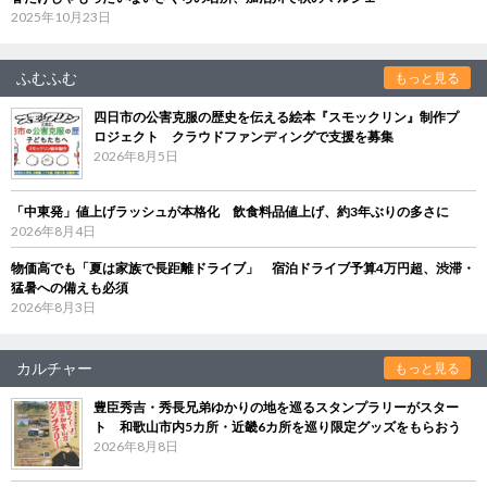
2025年10月23日
ふむふむ
もっと見る
四日市の公害克服の歴史を伝える絵本『スモックリン』制作プ
ロジェクト クラウドファンディングで支援を募集
2026年8月5日
「中東発」値上げラッシュが本格化 飲食料品値上げ、約3年ぶりの多さに
2026年8月4日
物価高でも「夏は家族で長距離ドライブ」 宿泊ドライブ予算4万円超、渋滞・
猛暑への備えも必須
2026年8月3日
カルチャー
もっと見る
豊臣秀吉・秀長兄弟ゆかりの地を巡るスタンプラリーがスター
ト 和歌山市内5カ所・近畿6カ所を巡り限定グッズをもらおう
2026年8月8日