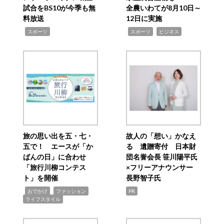
試合をBS10が今季も無
全農いわてが8月10日～
料放送
12日に実施
,
,
,
スポーツ
スポーツ
ビジネス
旅の思い出を五・七・
故人の「想い」かなえ
五で！ エースが「か
る 遺贈寄付 日本財
ばんの日」に合わせ
団名誉会長 笹川陽平氏
「旅行川柳コンテス
×フリーアナウンサー
ト」を開催
長野智子氏
,
,
,
おでかけ
ファッション
PR
ライフスタイル