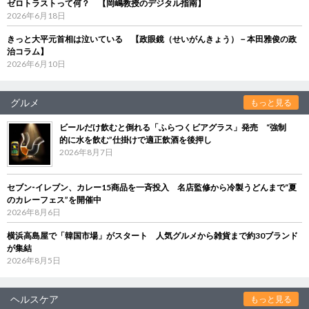
ゼロトラストって何？ 【岡嶋教授のデジタル指南】
2026年6月18日
きっと大平元首相は泣いている 【政眼鏡（せいがんきょう）－本田雅俊の政
治コラム】
2026年6月10日
グルメ
もっと見る
ビールだけ飲むと倒れる「ふらつくビアグラス」発売 “強制
的に水を飲む”仕掛けで適正飲酒を後押し
2026年8月7日
セブン‐イレブン、カレー15商品を一斉投入 名店監修から冷製うどんまで“夏
のカレーフェス”を開催中
2026年8月6日
横浜高島屋で「韓国市場」がスタート 人気グルメから雑貨まで約30ブランド
が集結
2026年8月5日
ヘルスケア
もっと見る