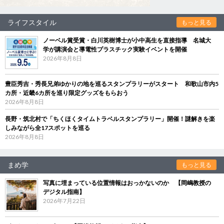
ライフスタイル
もっと見る
ノーベル賞受賞・白川英樹博士が小中高生を直接指導 名城大
学が講演会と導電性プラスチック実験イベントを開催
2026年8月8日
豊臣秀吉・秀長兄弟ゆかりの地を巡るスタンプラリーがスタート 和歌山市内5
カ所・近畿6カ所を巡り限定グッズをもらおう
2026年8月8日
長野・筑北村で「ちくほくタイムトラベルスタンプラリー」開催！謎解きを楽
しみながら全17スポットを巡る
2026年8月8日
まめ学
もっと見る
写真に埋まっている位置情報はおっかないのか 【岡嶋教授の
デジタル指南】
2026年7月22日