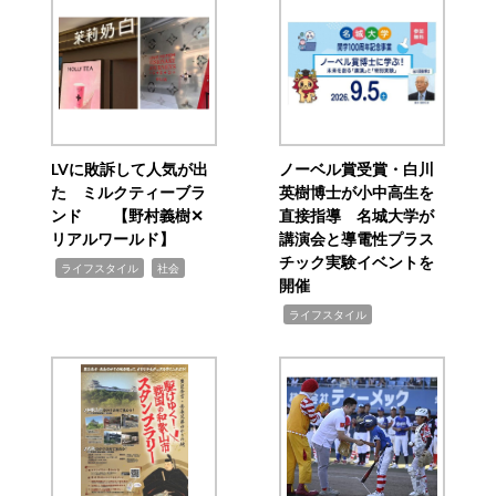
LVに敗訴して人気が出
ノーベル賞受賞・白川
た ミルクティーブラ
英樹博士が小中高生を
ンド 【野村義樹✕
直接指導 名城大学が
リアルワールド】
講演会と導電性プラス
チック実験イベントを
,
,
ライフスタイル
社会
開催
,
ライフスタイル