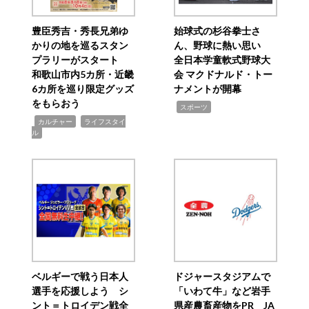
豊臣秀吉・秀長兄弟ゆ
始球式の杉谷拳士さ
かりの地を巡るスタン
ん、野球に熱い思い
プラリーがスタート
全日本学童軟式野球大
和歌山市内5カ所・近畿
会 マクドナルド・トー
6カ所を巡り限定グッズ
ナメントが開幕
をもらおう
,
スポーツ
,
,
カルチャー
ライフスタイ
ル
ベルギーで戦う日本人
ドジャースタジアムで
選手を応援しよう シ
「いわて牛」など岩手
ント＝トロイデン戦全
県産農畜産物をPR JA