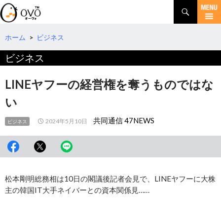
検
索
コ
ン
テ
ホーム
>
ビジネス
ン
ビジネス
ツ
へ
移
LINEヤフーの経営権を奪うものではな
動
い
共同通信 47NEWS
2024年5月10日
ビジネス
松本剛明総務相は10日の閣議後記者会見で、LINEヤフーに大株
主の韓国IT大手ネイバーとの資本関係見……