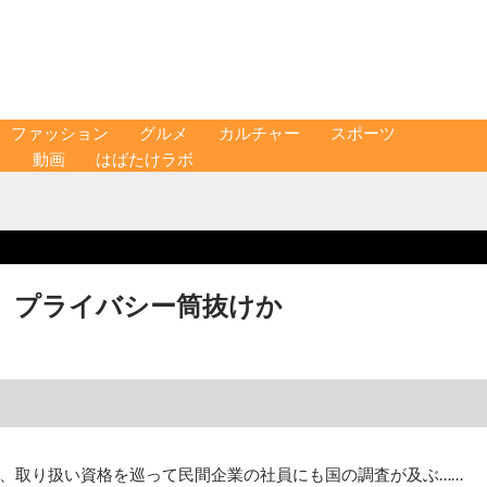
ファッション
グルメ
カルチャー
スポーツ
ス
動画
はばたけラボ
 プライバシー筒抜けか
、取り扱い資格を巡って民間企業の社員にも国の調査が及ぶ……