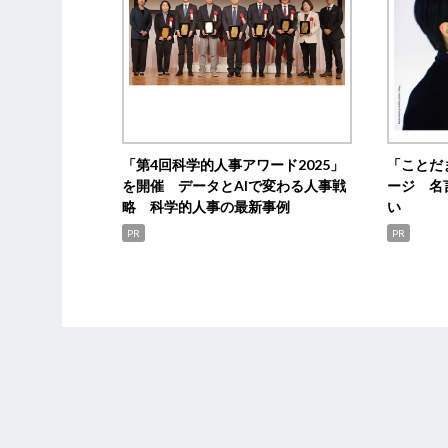
「第4回科学的人事アワード2025」
「ことだ
を開催 データとAIで変わる人事戦
ージ 名
略 科学的人事の最新事例
い
PR
PR