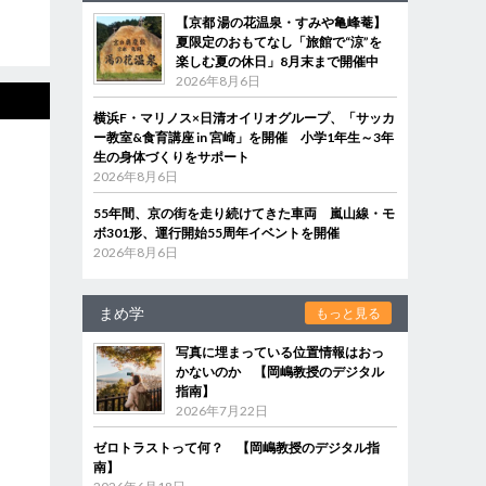
【京都 湯の花温泉・すみや亀峰菴】
夏限定のおもてなし「旅館で“涼”を
楽しむ夏の休日」8月末まで開催中
2026年8月6日
横浜F・マリノス×日清オイリオグループ、「サッカ
ー教室&食育講座 in 宮崎」を開催 小学1年生～3年
生の身体づくりをサポート
2026年8月6日
55年間、京の街を走り続けてきた車両 嵐山線・モ
ボ301形、運行開始55周年イベントを開催
2026年8月6日
まめ学
もっと見る
写真に埋まっている位置情報はおっ
かないのか 【岡嶋教授のデジタル
指南】
2026年7月22日
ゼロトラストって何？ 【岡嶋教授のデジタル指
南】