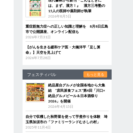
現代書林から新刊『こんなときに
は、まず、漢方！』 漢方三考塾の
15人の医師や薬剤師が執筆
2026年8月5日
重症筋無力症への正しい知識と理解を 8月8日広島
市で公開講座、オンライン配信も
2026年7月31日
【がんを生きる緩和ケア医・大橋洋平「足し算
命」】天空を見上げて
2026年7月28日
フェスティバル
もっと見る
絶品屋台グルメが全国各地から大集
結 “庶民派食フェス”第4回「川口×
絶品グルメビール＆日本酒祭り
2026」を開催
2026年4月15日
自分で収穫した秋野菜を使って芋煮作りを体験 埼
玉県加須市の「ファミリーランドむさしの村」
2025年11月4日