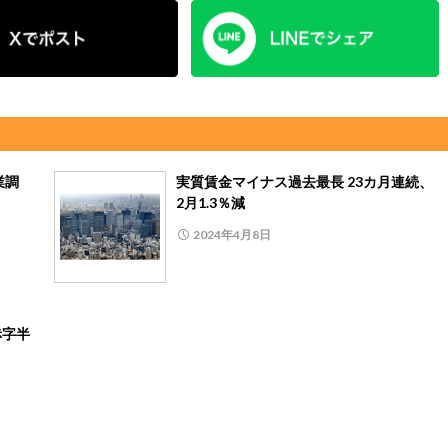
業調
実質賃金マイナス過去最長 23カ月連続、
2月1.3％減
2024年4月8日
赤字半