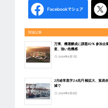
関連記事
万博、機運醸成に課題82％ 参加企
査、強い危機感
2024年4月7日
2月経常黒字2.6兆円 幅拡大、貿易
減で
2024年4月8日