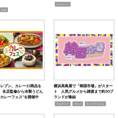
,
カルチャー
社会
イレブン、カレー15商品を
横浜高島屋で「韓国市場」がスター
 名店監修から冷製うどん
ト 人気グルメから雑貨まで約30ブ
のカレーフェス”を開催中
ランドが集結
,
,
,
カルチャー
グルメ
ライフスタイル