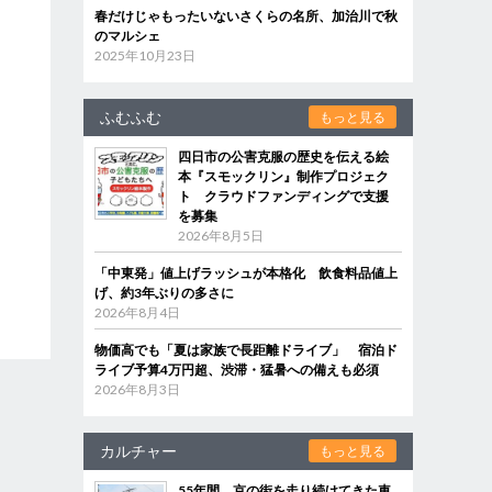
春だけじゃもったいないさくらの名所、加治川で秋
のマルシェ
2025年10月23日
ふむふむ
もっと見る
四日市の公害克服の歴史を伝える絵
本『スモックリン』制作プロジェク
ト クラウドファンディングで支援
を募集
2026年8月5日
「中東発」値上げラッシュが本格化 飲食料品値上
げ、約3年ぶりの多さに
2026年8月4日
物価高でも「夏は家族で長距離ドライブ」 宿泊ド
ライブ予算4万円超、渋滞・猛暑への備えも必須
2026年8月3日
カルチャー
もっと見る
55年間、京の街を走り続けてきた車