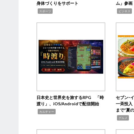
身体づくりをサポート
ム」参画
,
,
,
スポーツ
ビジネス
日本史と世界史を旅するRPG 「時
セブン‐
渡り」、iOS/Androidで配信開始
一斉投入
まで“夏
,
カルチャー
,
グルメ