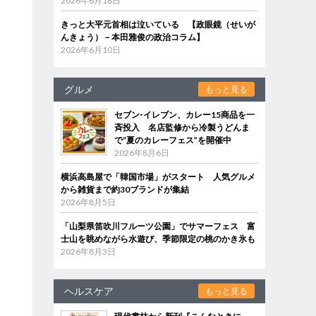
2026年6月18日
きっと大平元首相は泣いている 【政眼鏡（せいが
んきょう）－本田雅俊の政治コラム】
2026年6月10日
グルメ
もっと見る
セブン‐イレブン、カレー15商品を一
斉投入 名店監修から冷製うどんま
で“夏のカレーフェス”を開催中
2026年8月6日
横浜高島屋で「韓国市場」がスタート 人気グルメ
から雑貨まで約30ブランドが集結
2026年8月5日
「山梨県笛吹川フルーツ公園」でサマーフェス 富
士山を眺めながら水遊び、季節限定の桃のかき氷も
2026年8月3日
ヘルスケア
もっと見る