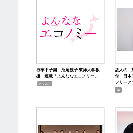
行革甲子園 沼尾波子 東洋大学教
故人の「
授 連載「よんななエコノミー」
付 日本
フリーア
,
ビジネス
PR