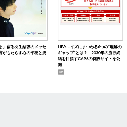
ま」宿る羽生結弦のメッセ
HIV/エイズにまつわる6つの“理解の
言がもたらす心の平穏と潤
ギャップ”とは？ 2030年の流行終
結を目指すGAP6の特設サイトを公
開
PR