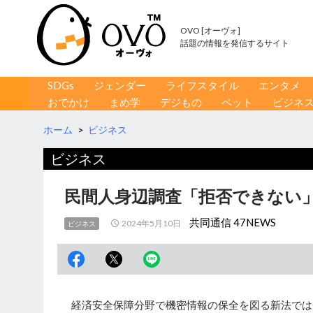
OVO [オーヴォ]
話題の情報を発信するサイト
コンテンツへ移動
検
SDGs
ジェンダー
ライフスタイル
エンタメ
索
おでかけ
まめ学
デジもの
ペット
ビジネ
ホーム
>
ビジネス
ビジネス
民間人身辺調査「拒否できない」
共同通信 47NEWS
2024年5月10日
ビジネス
経済安全保障分野で機密情報の保全を図る新法では