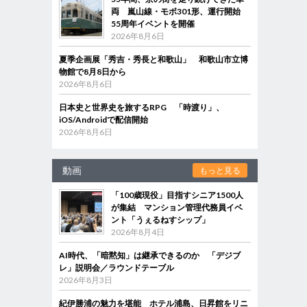
両 嵐山線・モボ301形、運行開始
55周年イベントを開催
2026年8月6日
夏季企画展「秀吉・秀長と和歌山」 和歌山市立博
物館で8月8日から
2026年8月6日
日本史と世界史を旅するRPG 「時渡り」、
iOS/Androidで配信開始
2026年8月6日
動画
もっと見る
「100歳現役」目指すシニア1500人
が集結 マンション管理代務員イベ
ント「うぇるねすシップ」
2026年8月4日
AI時代、「暗黙知」は継承できるのか 「デジブ
レ」説明会／ラウンドテーブル
2026年8月3日
紀伊勝浦の魅力を堪能 ホテル浦島、日昇館をリニ