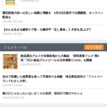
2026年8月5日
重症筋無力症への正しい知識と理解を 8月8日広島市で公開講座、オンライン
配信も
2026年7月31日
【がんを生きる緩和ケア医・大橋洋平「足し算命」】天空を見上げて
2026年7月28日
フェスティバル
もっと見る
絶品屋台グルメが全国各地から大集結 “庶民派食フェス”第4
回「川口×絶品グルメビール＆日本酒祭り2026」を開催
2026年4月15日
自分で収穫した秋野菜を使って芋煮作りを体験 埼玉県加須市の「ファミリー
ランドむさしの村」
2025年11月4日
春だけじゃもったいないさくらの名所、加治川で秋のマルシェ
2025年10月23日