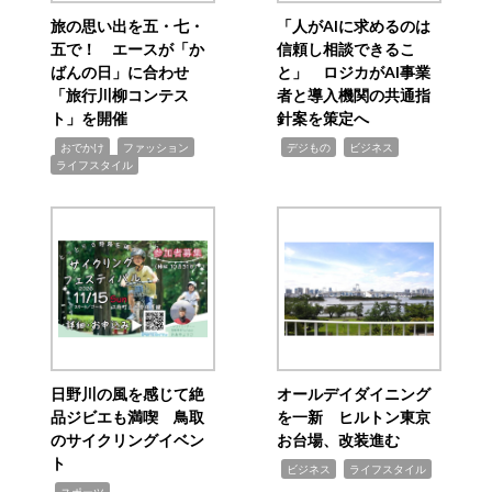
旅の思い出を五・七・
「人がAIに求めるのは
五で！ エースが「か
信頼し相談できるこ
ばんの日」に合わせ
と」 ロジカがAI事業
「旅行川柳コンテス
者と導入機関の共通指
ト」を開催
針案を策定へ
,
,
,
,
,
おでかけ
ファッション
デジもの
ビジネス
ライフスタイル
日野川の風を感じて絶
オールデイダイニング
品ジビエも満喫 鳥取
を一新 ヒルトン東京
のサイクリングイベン
お台場、改装進む
ト
,
,
ビジネス
ライフスタイル
,