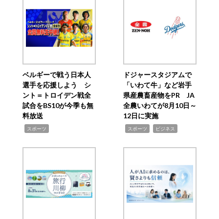
ベルギーで戦う日本人
ドジャースタジアムで
選手を応援しよう シ
「いわて牛」など岩手
ント＝トロイデン戦全
県産農畜産物をPR JA
試合をBS10が今季も無
全農いわてが8月10日～
料放送
12日に実施
,
,
,
スポーツ
スポーツ
ビジネス