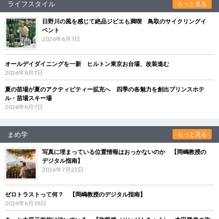
ライフスタイル
もっと見る
日野川の風を感じて絶品ジビエも満喫 鳥取のサイクリングイ
ベント
2026年8月7日
オールデイダイニングを一新 ヒルトン東京お台場、改装進む
2026年8月7日
夏の苗場が夏のアクティビティー拡充へ 四季の各魅力を創出プリンスホテ
ル・苗場スキー場
2026年8月7日
まめ学
もっと見る
写真に埋まっている位置情報はおっかないのか 【岡嶋教授の
デジタル指南】
2026年7月22日
ゼロトラストって何？ 【岡嶋教授のデジタル指南】
2026年6月18日