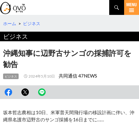
検
索
コ
ン
テ
ホーム
>
ビジネス
ン
ビジネス
ツ
へ
移
沖縄知事に辺野古サンゴの採捕許可を
動
勧告
共同通信 47NEWS
2024年5月10日
ビジネス
坂本哲志農相は10日、米軍普天間飛行場の移設計画に伴い、沖
縄県名護市辺野古のサンゴ採捕を16日までに……