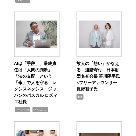
スポーツ
AIは「手段」、最終責
故人の「想い」かなえ
任は「人間の判断」
る 遺贈寄付 日本財
「法の支配」という
団名誉会長 笹川陽平氏
「傘」で人を守る レ
×フリーアナウンサー
クシスネクシス・ジャ
長野智子氏
パンのパスカル ロズィ
PR
エ社長
,
,
デジもの
ビジネス