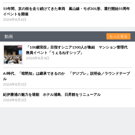
55年間、京の街を走り続けてきた車両 嵐山線・モボ301形、運行開始55周年
イベントを開催
2026年8月6日
動画
もっと見る
「100歳現役」目指すシニア1500人が集結 マンション管理代
務員イベント「うぇるねすシップ」
2026年8月4日
AI時代、「暗黙知」は継承できるのか 「デジブレ」説明会／ラウンドテーブ
ル
2026年8月3日
紀伊勝浦の魅力を堪能 ホテル浦島、日昇館をリニューアル
2026年8月3日