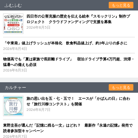
ふむふむ
もっと見る
四日市の公害克服の歴史を伝える絵本『スモックリン』制作プ
ロジェクト クラウドファンディングで支援を募集
2026年8月5日
「中東発」値上げラッシュが本格化 飲食料品値上げ、約3年ぶりの多さに
2026年8月4日
物価高でも「夏は家族で長距離ドライブ」 宿泊ドライブ予算4万円超、渋滞・
猛暑への備えも必須
2026年8月3日
カルチャー
もっと見る
旅の思い出を五・七・五で！ エースが「かばんの日」に合わ
せ「旅行川柳コンテスト」を開催
2026年8月7日
東野圭吾が選んだ「記憶に残る一文」はどれ？ 最新作『永遠の記憶』発売で
読者参加型キャンペーン
2026年8月7日