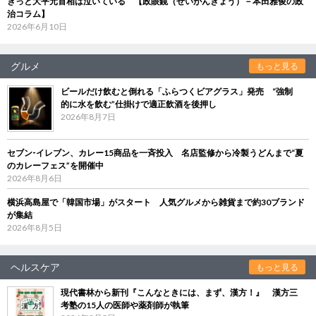
きっと大平元首相は泣いている 【政眼鏡（せいがんきょう）－本田雅俊の政
治コラム】
2026年6月10日
グルメ
もっと見る
ビールだけ飲むと倒れる「ふらつくビアグラス」発売 “強制
的に水を飲む”仕掛けで適正飲酒を後押し
2026年8月7日
セブン‐イレブン、カレー15商品を一斉投入 名店監修から冷製うどんまで“夏
のカレーフェス”を開催中
2026年8月6日
横浜高島屋で「韓国市場」がスタート 人気グルメから雑貨まで約30ブランド
が集結
2026年8月5日
ヘルスケア
もっと見る
現代書林から新刊『こんなときには、まず、漢方！』 漢方三
考塾の15人の医師や薬剤師が執筆