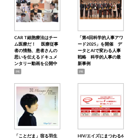
CAR T細胞療法はチー
「第4回科学的人事アワ
ム医療だ！ 医療従事
ード2025」を開催 デ
者の情熱、患者さんの
ータとAIで変わる人事
思いを伝えるドキュメ
戦略 科学的人事の最
ンタリー動画を公開中
新事例
PR
PR
「ことだま」宿る羽生
HIV/エイズにまつわる6