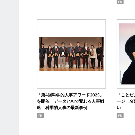
PR
「第4回科学的人事アワード2025」
「ことだ
を開催 データとAIで変わる人事戦
ージ 名
略 科学的人事の最新事例
い
PR
PR