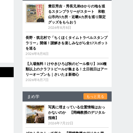
豊臣秀吉・秀長兄弟ゆかりの地を巡
るスタンプラリーがスタート 和歌
山市内5カ所・近畿6カ所を巡り限定
グッズをもらおう
2026年8月8日
長野・筑北村で「ちくほくタイムトラベルスタンプ
ラリー」開催！謎解きを楽しみながら全17スポット
を巡る
2026年8月8日
【入場無料！けやきひろば秋のビール祭り】300種
類以上のクラフトビールが集まる！土日祝日はアー
リーオープンも｜さいたま新都心
2026年8月7日
まめ学
もっと見る
写真に埋まっている位置情報はおっ
かないのか 【岡嶋教授のデジタル
指南】
2026年7月22日