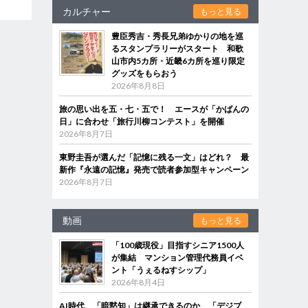
カルチャー
もっと見る
豊臣秀吉・秀長兄弟ゆかりの地を巡
るスタンプラリーがスタート 和歌
山市内5カ所・近畿6カ所を巡り限定
グッズをもらおう
2026年8月8日
旅の思い出を五・七・五で！ エースが「かばんの
日」に合わせ「旅行川柳コンテスト」を開催
2026年8月7日
東野圭吾が選んだ「記憶に残る一文」はどれ？ 最
新作『永遠の記憶』発売で読者参加型キャンペーン
2026年8月7日
動画
もっと見る
「100歳現役」目指すシニア1500人
が集結 マンション管理代務員イベ
ント「うぇるねすシップ」
2026年8月4日
AI時代、「暗黙知」は継承できるのか 「デジブ