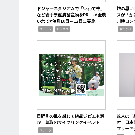
ドジャースタジアムで「いわて牛」
旅の思い
など岩手県産農畜産物をPR JA全農
スが「か
いわてが8月10日～12日に実施
川柳コン
,
,
,
,
スポーツ
ビジネス
おでかけ
日野川の風を感じて絶品ジビエも満
故人の「
喫 鳥取のサイクリングイベント
付 日本
フリーア
,
スポーツ