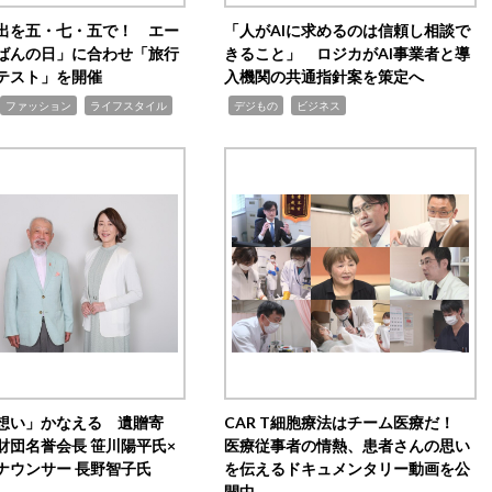
出を五・七・五で！ エー
「人がAIに求めるのは信頼し相談で
ばんの日」に合わせ「旅行
きること」 ロジカがAI事業者と導
テスト」を開催
入機関の共通指針案を策定へ
,
,
,
ファッション
ライフスタイル
デジもの
ビジネス
想い」かなえる 遺贈寄
CAR T細胞療法はチーム医療だ！
財団名誉会長 笹川陽平氏×
医療従事者の情熱、患者さんの思い
ナウンサー 長野智子氏
を伝えるドキュメンタリー動画を公
開中