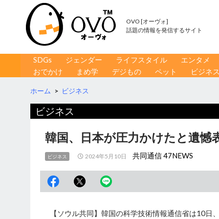
OVO [オーヴォ]
話題の情報を発信するサイト
コンテンツへ移動
検
SDGs
ジェンダー
ライフスタイル
エンタメ
索
おでかけ
まめ学
デジもの
ペット
ビジネ
ホーム
>
ビジネス
ビジネス
韓国、日本が圧力かけたと遺憾
共同通信 47NEWS
2024年5月10日
ビジネス
【ソウル共同】韓国の科学技術情報通信省は10日、