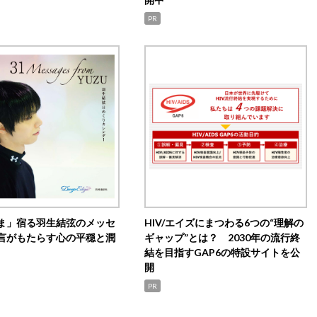
PR
ま」宿る羽生結弦のメッセ
HIV/エイズにまつわる6つの“理解の
言がもたらす心の平穏と潤
ギャップ”とは？ 2030年の流行終
結を目指すGAP6の特設サイトを公
開
PR