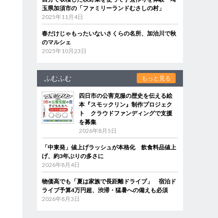
玉県加須市の「ファミリーランドむさしの村」
2025年11月4日
春だけじゃもったいないさくらの名所、加治川で秋
のマルシェ
2025年10月23日
ふむふむ
もっと見る
四日市の公害克服の歴史を伝える絵
本『スモックリン』制作プロジェク
ト クラウドファンディングで支援
を募集
2026年8月5日
「中東発」値上げラッシュが本格化 飲食料品値上
げ、約3年ぶりの多さに
2026年8月4日
物価高でも「夏は家族で長距離ドライブ」 宿泊ド
ライブ予算4万円超、渋滞・猛暑への備えも必須
2026年8月3日