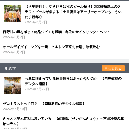
【入場無料！けやきひろば秋のビール祭り】300種類以上のク
ラフトビールが集まる！土日祝日はアーリーオープンも｜さい
たま新都心
2026年8月7日
日野川の風を感じて絶品ジビエも満喫 鳥取のサイクリングイベント
2026年8月7日
オールデイダイニングを一新 ヒルトン東京お台場、改装進む
2026年8月7日
まめ学
もっと見る
写真に埋まっている位置情報はおっかないのか 【岡嶋教授の
デジタル指南】
2026年7月22日
ゼロトラストって何？ 【岡嶋教授のデジタル指南】
2026年6月18日
きっと大平元首相は泣いている 【政眼鏡（せいがんきょう）－本田雅俊の政
治コラム】
2026年6月10日