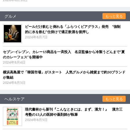
グルメ
もっと見る
ビールだけ飲むと倒れる「ふらつくビアグラス」発売 “強制
的に水を飲む”仕掛けで適正飲酒を後押し
2026年8月7日
セブン‐イレブン、カレー15商品を一斉投入 名店監修から冷製うどんまで“夏
のカレーフェス”を開催中
2026年8月6日
横浜高島屋で「韓国市場」がスタート 人気グルメから雑貨まで約30ブランド
が集結
2026年8月5日
ヘルスケア
もっと見る
現代書林から新刊『こんなときには、まず、漢方！』 漢方三
考塾の15人の医師や薬剤師が執筆
2026年8月5日