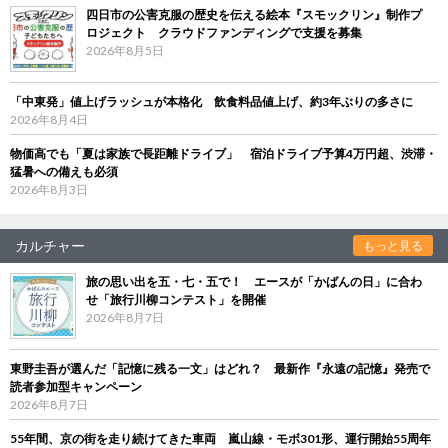
四日市の公害克服の歴史を伝える絵本『スモックリン』制作プ
ロジェクト クラウドファンディングで支援を募集
2026年8月5日
「中東発」値上げラッシュが本格化 飲食料品値上げ、約3年ぶりの多さに
2026年8月4日
物価高でも「夏は家族で長距離ドライブ」 宿泊ドライブ予算4万円超、渋滞・
猛暑への備えも必須
2026年8月3日
カルチャー
もっと見る
旅の思い出を五・七・五で！ エースが「かばんの日」に合わ
せ「旅行川柳コンテスト」を開催
2026年8月7日
東野圭吾が選んだ「記憶に残る一文」はどれ？ 最新作『永遠の記憶』発売で
読者参加型キャンペーン
2026年8月7日
55年間、京の街を走り続けてきた車両 嵐山線・モボ301形、運行開始55周年