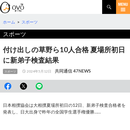
検
索
コ
ン
テ
ホーム
>
スポーツ
ン
スポーツ
ツ
へ
移
付け出しの草野ら10人合格 夏場所初日
動
に新弟子検査結果
共同通信 47NEWS
2024年5月12日
スポーツ
日本相撲協会は大相撲夏場所初日の12日、新弟子検査合格者を
発表し、日大出身で昨年の全国学生選手権優勝……