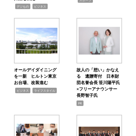
スポーツ
,
,
デジもの
ビジネス
オールデイダイニング
故人の「想い」かなえ
を一新 ヒルトン東京
る 遺贈寄付 日本財
お台場、改装進む
団名誉会長 笹川陽平氏
×フリーアナウンサー
,
,
ビジネス
ライフスタイル
長野智子氏
PR