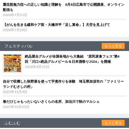
重症筋無力症への正しい知識と理解を 8月8日広島市で公開講座、オンライン
配信も
2026年7月31日
【がんを生きる緩和ケア医・大橋洋平「足し算命」】天空を見上げて
2026年7月28日
フェスティバル
もっと見る
絶品屋台グルメが全国各地から大集結 “庶民派食フェス”第4
回「川口×絶品グルメビール＆日本酒祭り2026」を開催
2026年4月15日
自分で収穫した秋野菜を使って芋煮作りを体験 埼玉県加須市の「ファミリー
ランドむさしの村」
2025年11月4日
春だけじゃもったいないさくらの名所、加治川で秋のマルシェ
2025年10月23日
ふむふむ
もっと見る