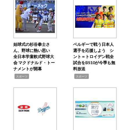
始球式の杉谷拳士さ
ベルギーで戦う日本人
ん、野球に熱い思い
選手を応援しよう シ
全日本学童軟式野球大
ント＝トロイデン戦全
会 マクドナルド・トー
試合をBS10が今季も無
ナメントが開幕
料放送
,
,
スポーツ
スポーツ