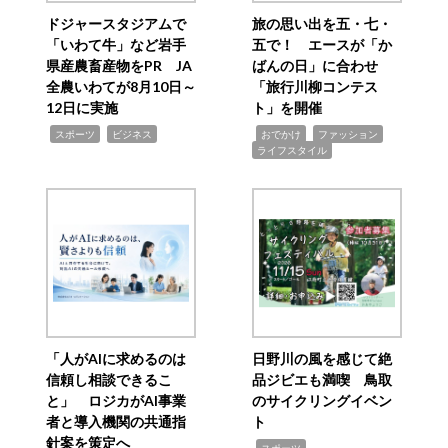
ドジャースタジアムで
旅の思い出を五・七・
「いわて牛」など岩手
五で！ エースが「か
県産農畜産物をPR JA
ばんの日」に合わせ
全農いわてが8月10日～
「旅行川柳コンテス
12日に実施
ト」を開催
,
,
,
,
,
スポーツ
ビジネス
おでかけ
ファッション
ライフスタイル
「人がAIに求めるのは
日野川の風を感じて絶
信頼し相談できるこ
品ジビエも満喫 鳥取
と」 ロジカがAI事業
のサイクリングイベン
者と導入機関の共通指
ト
針案を策定へ
,