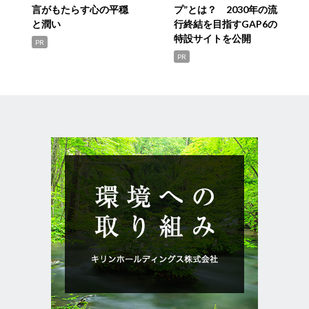
言がもたらす心の平穏
プ”とは？ 2030年の流
と潤い
行終結を目指すGAP6の
特設サイトを公開
PR
PR