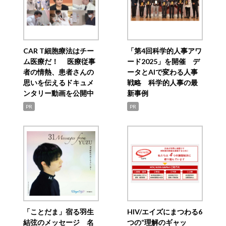
CAR T細胞療法はチー
「第4回科学的人事アワ
ム医療だ！ 医療従事
ード2025」を開催 デ
者の情熱、患者さんの
ータとAIで変わる人事
思いを伝えるドキュメ
戦略 科学的人事の最
ンタリー動画を公開中
新事例
PR
PR
「ことだま」宿る羽生
HIV/エイズにまつわる6
結弦のメッセージ 名
つの“理解のギャッ