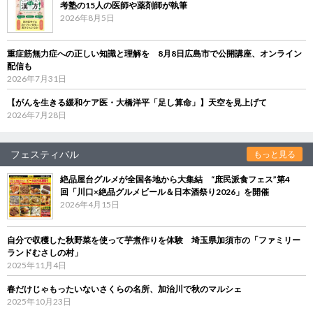
考塾の15人の医師や薬剤師が執筆
2026年8月5日
重症筋無力症への正しい知識と理解を 8月8日広島市で公開講座、オンライン
配信も
2026年7月31日
【がんを生きる緩和ケア医・大橋洋平「足し算命」】天空を見上げて
2026年7月28日
フェスティバル
もっと見る
絶品屋台グルメが全国各地から大集結 “庶民派食フェス”第4
回「川口×絶品グルメビール＆日本酒祭り2026」を開催
2026年4月15日
自分で収穫した秋野菜を使って芋煮作りを体験 埼玉県加須市の「ファミリー
ランドむさしの村」
2025年11月4日
春だけじゃもったいないさくらの名所、加治川で秋のマルシェ
2025年10月23日