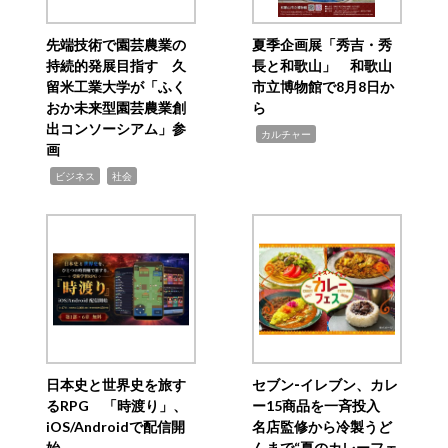
先端技術で園芸農業の
夏季企画展「秀吉・秀
持続的発展目指す 久
長と和歌山」 和歌山
留米工業大学が「ふく
市立博物館で8月8日か
おか未来型園芸農業創
ら
出コンソーシアム」参
,
カルチャー
画
,
,
ビジネス
社会
日本史と世界史を旅す
セブン‐イレブン、カレ
るRPG 「時渡り」、
ー15商品を一斉投入
iOS/Androidで配信開
名店監修から冷製うど
始
んまで“夏のカレーフェ