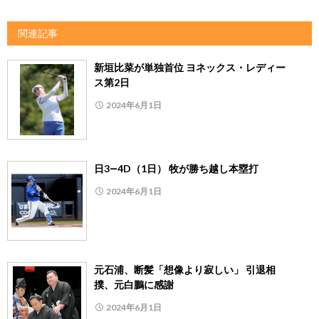
関連記事
新垣比菜が単独首位 ヨネックス・レディー
ス第2日
2024年6月1日
日3―4D（1日） 牧が勝ち越し本塁打
2024年6月1日
元石浦、断髪「想像より寂しい」 引退相
撲、元白鵬に感謝
2024年6月1日