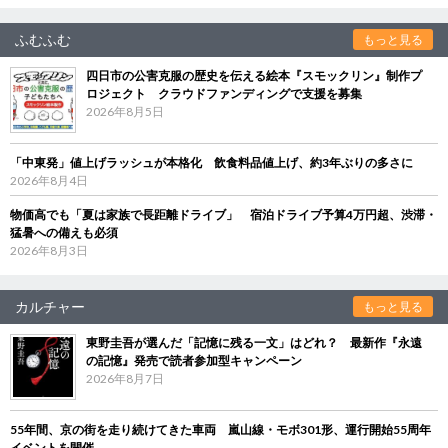
ふむふむ
もっと見る
四日市の公害克服の歴史を伝える絵本『スモックリン』制作プ
ロジェクト クラウドファンディングで支援を募集
2026年8月5日
「中東発」値上げラッシュが本格化 飲食料品値上げ、約3年ぶりの多さに
2026年8月4日
物価高でも「夏は家族で長距離ドライブ」 宿泊ドライブ予算4万円超、渋滞・
猛暑への備えも必須
2026年8月3日
カルチャー
もっと見る
東野圭吾が選んだ「記憶に残る一文」はどれ？ 最新作『永遠
の記憶』発売で読者参加型キャンペーン
2026年8月7日
55年間、京の街を走り続けてきた車両 嵐山線・モボ301形、運行開始55周年
イベントを開催