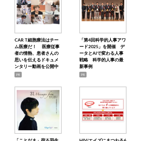
CAR T細胞療法はチー
「第4回科学的人事アワ
ム医療だ！ 医療従事
ード2025」を開催 デ
者の情熱、患者さんの
ータとAIで変わる人事
思いを伝えるドキュメ
戦略 科学的人事の最
ンタリー動画を公開中
新事例
PR
PR
「ことだま」宿る羽生
HIV/エイズにまつわる6