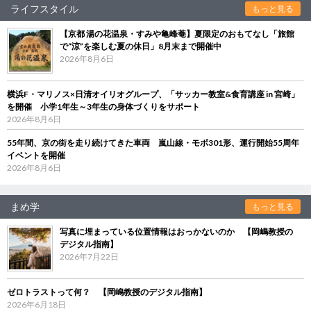
ライフスタイル
もっと見る
【京都 湯の花温泉・すみや亀峰菴】夏限定のおもてなし「旅館
で“涼”を楽しむ夏の休日」8月末まで開催中
2026年8月6日
横浜F・マリノス×日清オイリオグループ、「サッカー教室&食育講座 in 宮崎」
を開催 小学1年生～3年生の身体づくりをサポート
2026年8月6日
55年間、京の街を走り続けてきた車両 嵐山線・モボ301形、運行開始55周年
イベントを開催
2026年8月6日
まめ学
もっと見る
写真に埋まっている位置情報はおっかないのか 【岡嶋教授の
デジタル指南】
2026年7月22日
ゼロトラストって何？ 【岡嶋教授のデジタル指南】
2026年6月18日