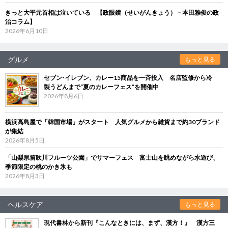
きっと大平元首相は泣いている 【政眼鏡（せいがんきょう）－本田雅俊の政
治コラム】
2026年6月10日
グルメ
もっと見る
セブン‐イレブン、カレー15商品を一斉投入 名店監修から冷
製うどんまで“夏のカレーフェス”を開催中
2026年8月6日
横浜高島屋で「韓国市場」がスタート 人気グルメから雑貨まで約30ブランド
が集結
2026年8月5日
「山梨県笛吹川フルーツ公園」でサマーフェス 富士山を眺めながら水遊び、
季節限定の桃のかき氷も
2026年8月3日
ヘルスケア
もっと見る
現代書林から新刊『こんなときには、まず、漢方！』 漢方三