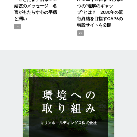
結弦のメッセージ 名
つの“理解のギャッ
言がもたらす心の平穏
プ”とは？ 2030年の流
と潤い
行終結を目指すGAP6の
特設サイトを公開
PR
PR