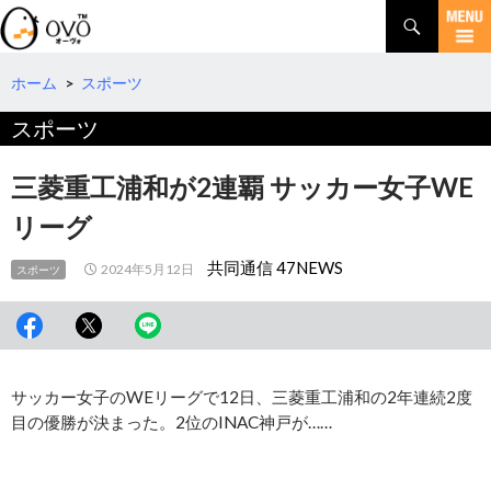
検
索
コ
ン
テ
ホーム
>
スポーツ
ン
スポーツ
ツ
へ
移
三菱重工浦和が2連覇 サッカー女子WE
動
リーグ
共同通信 47NEWS
2024年5月12日
スポーツ
サッカー女子のWEリーグで12日、三菱重工浦和の2年連続2度
目の優勝が決まった。2位のINAC神戸が……