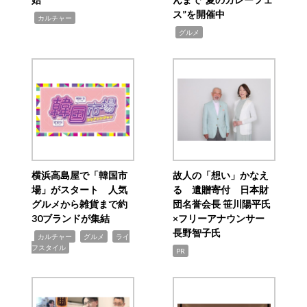
ス”を開催中
,
カルチャー
,
グルメ
横浜高島屋で「韓国市
故人の「想い」かなえ
場」がスタート 人気
る 遺贈寄付 日本財
グルメから雑貨まで約
団名誉会長 笹川陽平氏
30ブランドが集結
×フリーアナウンサー
長野智子氏
,
,
,
カルチャー
グルメ
ライ
フスタイル
PR