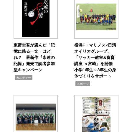
東野圭吾が選んだ「記
横浜F・マリノス×日清
憶に残る一文」はど
オイリオグループ、
れ？ 最新作『永遠の
「サッカー教室&食育
記憶』発売で読者参加
講座 in 宮崎」を開催
型キャンペーン
小学1年生～3年生の身
体づくりをサポート
,
カルチャー
,
スポーツ