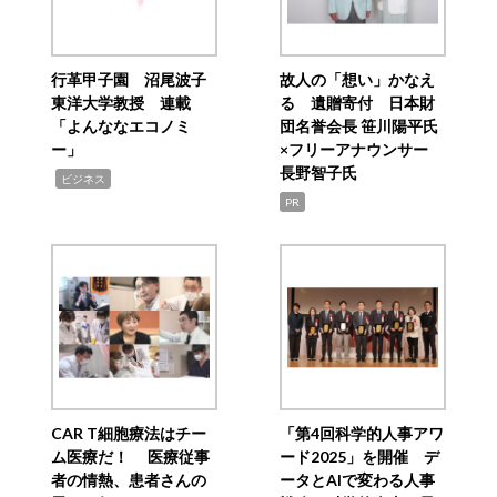
行革甲子園 沼尾波子
故人の「想い」かなえ
東洋大学教授 連載
る 遺贈寄付 日本財
「よんななエコノミ
団名誉会長 笹川陽平氏
ー」
×フリーアナウンサー
長野智子氏
,
ビジネス
PR
CAR T細胞療法はチー
「第4回科学的人事アワ
ム医療だ！ 医療従事
ード2025」を開催 デ
者の情熱、患者さんの
ータとAIで変わる人事