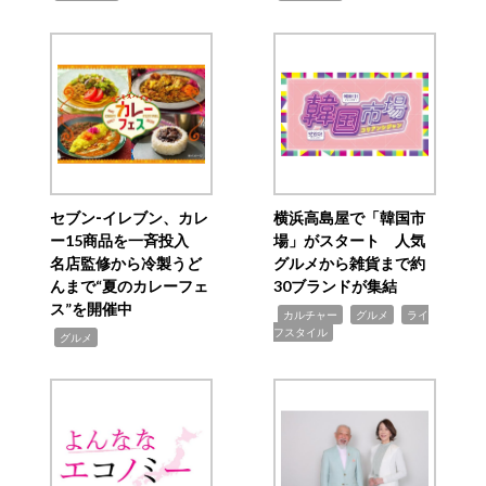
セブン‐イレブン、カレ
横浜高島屋で「韓国市
ー15商品を一斉投入
場」がスタート 人気
名店監修から冷製うど
グルメから雑貨まで約
んまで“夏のカレーフェ
30ブランドが集結
ス”を開催中
,
,
,
カルチャー
グルメ
ライ
フスタイル
,
グルメ