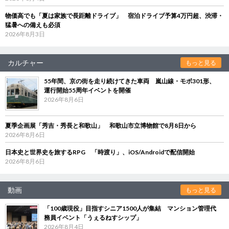
物価高でも「夏は家族で長距離ドライブ」 宿泊ドライブ予算4万円超、渋滞・
猛暑への備えも必須
2026年8月3日
カルチャー
もっと見る
55年間、京の街を走り続けてきた車両 嵐山線・モボ301形、
運行開始55周年イベントを開催
2026年8月6日
夏季企画展「秀吉・秀長と和歌山」 和歌山市立博物館で8月8日から
2026年8月6日
日本史と世界史を旅するRPG 「時渡り」、iOS/Androidで配信開始
2026年8月6日
動画
もっと見る
「100歳現役」目指すシニア1500人が集結 マンション管理代
務員イベント「うぇるねすシップ」
2026年8月4日