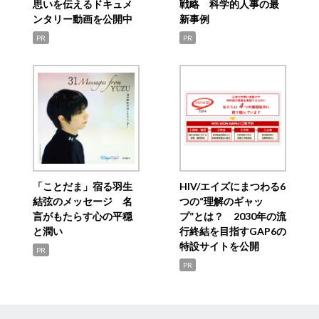
思いを伝えるドキュメ
戦略 科学的人事の最
ンタリー動画を公開中
新事例
PR
PR
「ことだま」宿る羽生
HIV/エイズにまつわる6
結弦のメッセージ 名
つの“理解のギャッ
言がもたらす心の平穏
プ”とは？ 2030年の流
と潤い
行終結を目指すGAP6の
特設サイトを公開
PR
PR