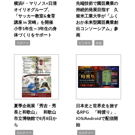
横浜F・マリノス×日清
先端技術で園芸農業の
オイリオグループ、
持続的発展目指す 久
「サッカー教室&食育
留米工業大学が「ふく
講座 in 宮崎」を開催
おか未来型園芸農業創
小学1年生～3年生の身
出コンソーシアム」参
体づくりをサポート
画
,
,
,
スポーツ
ビジネス
社会
夏季企画展「秀吉・秀
日本史と世界史を旅す
長と和歌山」 和歌山
るRPG 「時渡り」、
市立博物館で8月8日か
iOS/Androidで配信開
ら
始
,
,
カルチャー
カルチャー