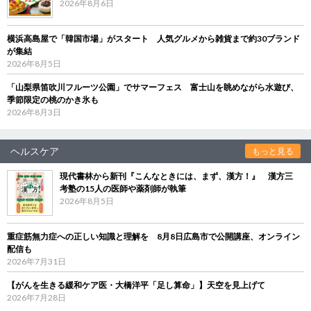
2026年8月6日
横浜高島屋で「韓国市場」がスタート 人気グルメから雑貨まで約30ブランド
が集結
2026年8月5日
「山梨県笛吹川フルーツ公園」でサマーフェス 富士山を眺めながら水遊び、
季節限定の桃のかき氷も
2026年8月3日
ヘルスケア
もっと見る
現代書林から新刊『こんなときには、まず、漢方！』 漢方三
考塾の15人の医師や薬剤師が執筆
2026年8月5日
重症筋無力症への正しい知識と理解を 8月8日広島市で公開講座、オンライン
配信も
2026年7月31日
【がんを生きる緩和ケア医・大橋洋平「足し算命」】天空を見上げて
2026年7月28日