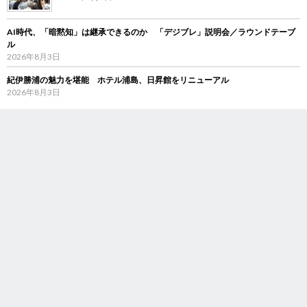
AI時代、「暗黙知」は継承できるのか 「デジブレ」説明会／ラウンドテーブ
ル
2026年8月3日
紀伊勝浦の魅力を堪能 ホテル浦島、日昇館をリニューアル
2026年8月3日