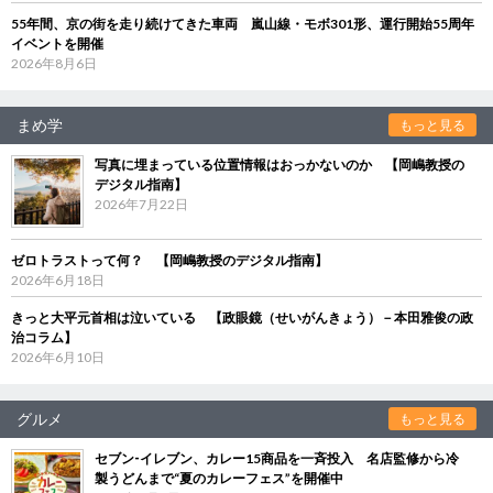
55年間、京の街を走り続けてきた車両 嵐山線・モボ301形、運行開始55周年
イベントを開催
2026年8月6日
まめ学
もっと見る
写真に埋まっている位置情報はおっかないのか 【岡嶋教授の
デジタル指南】
2026年7月22日
ゼロトラストって何？ 【岡嶋教授のデジタル指南】
2026年6月18日
きっと大平元首相は泣いている 【政眼鏡（せいがんきょう）－本田雅俊の政
治コラム】
2026年6月10日
グルメ
もっと見る
セブン‐イレブン、カレー15商品を一斉投入 名店監修から冷
製うどんまで“夏のカレーフェス”を開催中