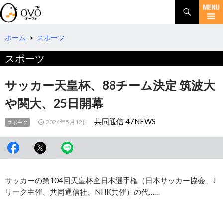
検
索
コ
ン
テ
ホーム
>
スポーツ
ン
スポーツ
ツ
へ
移
サッカー天皇杯、88チーム決定 筑波大
動
や関大、25日開幕
共同通信 47NEWS
2024年5月12日
スポーツ
サッカーの第104回天皇杯全日本選手権（日本サッカー協会、J
リーグ主催、共同通信社、NHK共催）の代……