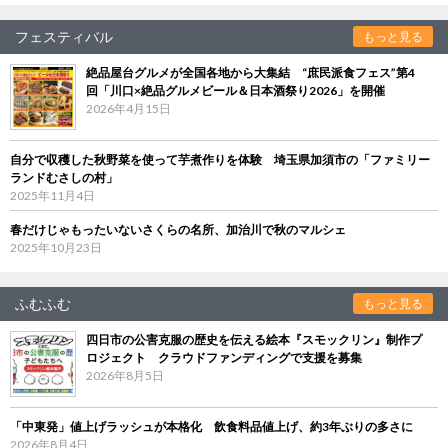
フェスティバル
もっと見る
絶品屋台グルメが全国各地から大集結 “庶民派食フェス”第4
回「川口×絶品グルメビール＆日本酒祭り2026」を開催
2026年4月15日
自分で収穫した秋野菜を使って芋煮作りを体験 埼玉県加須市の「ファミリー
ランドむさしの村」
2025年11月4日
春だけじゃもったいないさくらの名所、加治川で秋のマルシェ
2025年10月23日
ふむふむ
もっと見る
四日市の公害克服の歴史を伝える絵本『スモックリン』制作プ
ロジェクト クラウドファンディングで支援を募集
2026年8月5日
「中東発」値上げラッシュが本格化 飲食料品値上げ、約3年ぶりの多さに
2026年8月4日