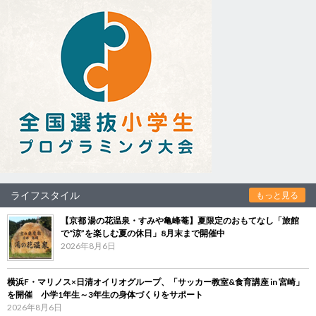
ライフスタイル
もっと見る
【京都 湯の花温泉・すみや亀峰菴】夏限定のおもてなし「旅館
で“涼”を楽しむ夏の休日」8月末まで開催中
2026年8月6日
横浜F・マリノス×日清オイリオグループ、「サッカー教室&食育講座 in 宮崎」
を開催 小学1年生～3年生の身体づくりをサポート
2026年8月6日