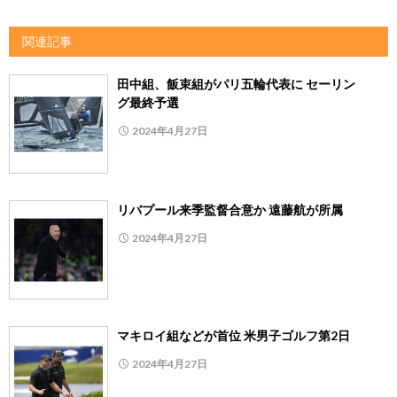
関連記事
田中組、飯束組がパリ五輪代表に セーリン
グ最終予選
2024年4月27日
リバプール来季監督合意か 遠藤航が所属
2024年4月27日
マキロイ組などが首位 米男子ゴルフ第2日
2024年4月27日