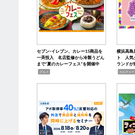
セブン‐イレブン、カレー15商品を
横浜高島
一斉投入 名店監修から冷製うどん
ト 人気
まで“夏のカレーフェス”を開催中
ランドが
,
,
グルメ
カルチャー