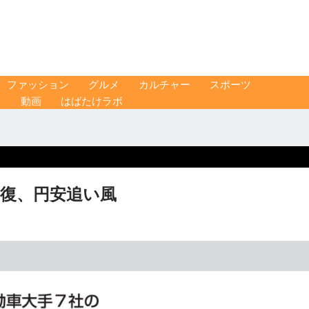
ファッション
グルメ
カルチャー
スポーツ
ス
動画
はばたけラボ
回復、円安追い風