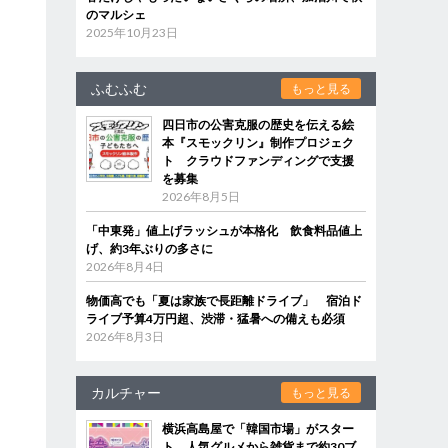
のマルシェ
2025年10月23日
ふむふむ
もっと見る
四日市の公害克服の歴史を伝える絵
本『スモックリン』制作プロジェク
ト クラウドファンディングで支援
を募集
2026年8月5日
「中東発」値上げラッシュが本格化 飲食料品値上
げ、約3年ぶりの多さに
2026年8月4日
物価高でも「夏は家族で長距離ドライブ」 宿泊ド
ライブ予算4万円超、渋滞・猛暑への備えも必須
2026年8月3日
カルチャー
もっと見る
横浜高島屋で「韓国市場」がスター
ト 人気グルメから雑貨まで約30ブ