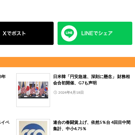
3年
日米韓「円安急速、深刻に懸念」 財務相
会合初開催、G7も声明
2024年4月18日
ペイペ
連合の春闘賃上げ、依然5％台 4回目中間
集計、中小4.75％