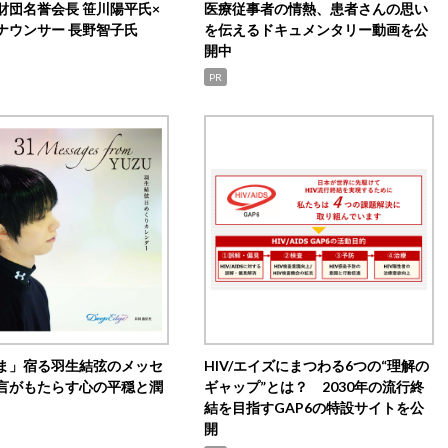
財団名誉会長 笹川陽平氏×
医療従事者の情熱、患者さんの思い
ナウンサー 長野智子氏
を伝えるドキュメンタリー動画を公
開中
PR
ま」宿る羽生結弦のメッセ
HIV/エイズにまつわる6つの“理解の
言がもたらす心の平穏と潤
ギャップ”とは？ 2030年の流行終
結を目指すGAP6の特設サイトを公
開