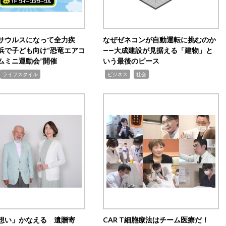
サウルスになって全力疾
なぜゼネコンが自動運転に挑むのか
浜で子ども向け“恐竜エアコ
――大成建設が見据える「建物」と
ムミニ運動会”開催
いう最後のピース
,
,
ライフスタイル
ビジネス
社会
想い」かなえる 遺贈寄
CAR T細胞療法はチーム医療だ！