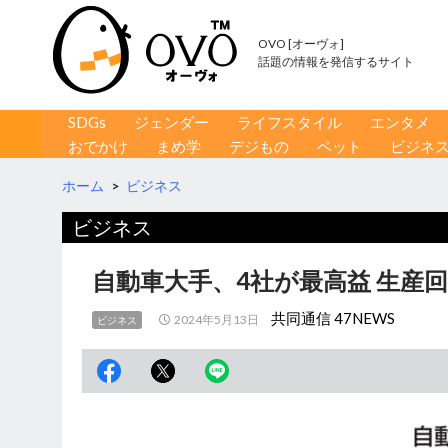
OVO [オーヴォ]
話題の情報を発信するサイト
コンテンツへ移動
検
SDGs
ジェンダー
ライフスタイル
エンタメ
索
おでかけ
まめ学
デジもの
ペット
ビジネ
ホーム
>
ビジネス
ビジネス
自動車大手、4社が最高益 生産
共同通信 47NEWS
2024年5月13日
ビジネス