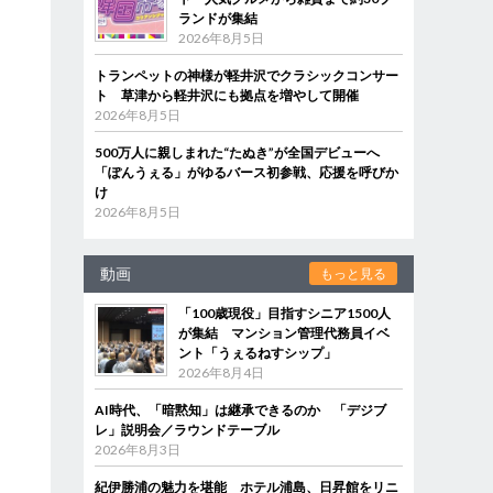
ランドが集結
2026年8月5日
トランペットの神様が軽井沢でクラシックコンサー
ト 草津から軽井沢にも拠点を増やして開催
2026年8月5日
500万人に親しまれた“たぬき”が全国デビューへ
「ぽんうぇる」がゆるバース初参戦、応援を呼びか
け
2026年8月5日
動画
もっと見る
「100歳現役」目指すシニア1500人
が集結 マンション管理代務員イベ
ント「うぇるねすシップ」
2026年8月4日
AI時代、「暗黙知」は継承できるのか 「デジブ
レ」説明会／ラウンドテーブル
2026年8月3日
紀伊勝浦の魅力を堪能 ホテル浦島、日昇館をリニ