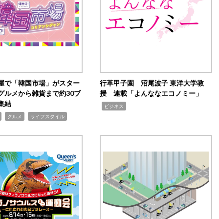
屋で「韓国市場」がスター
行革甲子園 沼尾波子 東洋大学教
グルメから雑貨まで約30ブ
授 連載「よんななエコノミー」
集結
,
ビジネス
,
,
グルメ
ライフスタイル