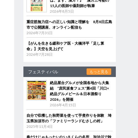
は、まず、漢方！』 漢方三考塾の
15人の医師や薬剤師が執筆
2026年8月5日
重症筋無力症への正しい知識と理解を 8月8日広島
市で公開講座、オンライン配信も
2026年7月31日
【がんを生きる緩和ケア医・大橋洋平「足し算
命」】天空を見上げて
2026年7月28日
フェスティバル
もっと見る
絶品屋台グルメが全国各地から大集
結 “庶民派食フェス”第4回「川口×
絶品グルメビール＆日本酒祭り
2026」を開催
2026年4月15日
自分で収穫した秋野菜を使って芋煮作りを体験 埼
玉県加須市の「ファミリーランドむさしの村」
2025年11月4日
春だけじゃもったいないさくらの名所、加治川で秋