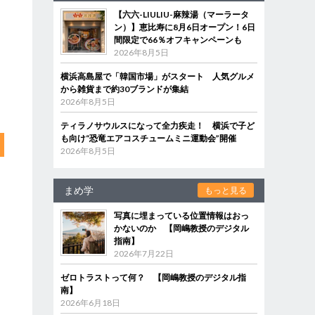
【六六-LIULIU-麻辣湯（マーラータ
ン）】恵比寿に8月6日オープン！6日
間限定で66％オフキャンペーンも
2026年8月5日
横浜高島屋で「韓国市場」がスタート 人気グルメ
から雑貨まで約30ブランドが集結
2026年8月5日
ティラノサウルスになって全力疾走！ 横浜で子ど
も向け“恐竜エアコスチュームミニ運動会”開催
2026年8月5日
まめ学
もっと見る
写真に埋まっている位置情報はおっ
かないのか 【岡嶋教授のデジタル
指南】
2026年7月22日
ゼロトラストって何？ 【岡嶋教授のデジタル指
南】
2026年6月18日