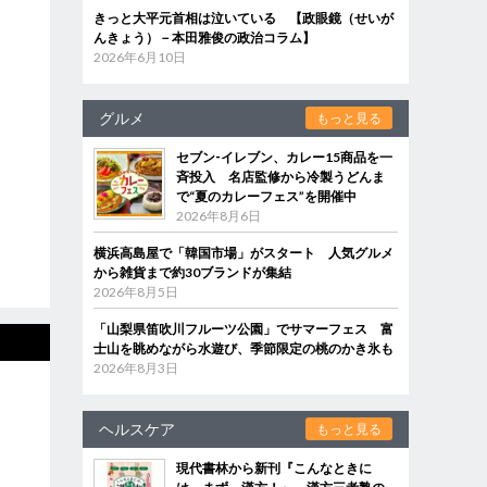
きっと大平元首相は泣いている 【政眼鏡（せいが
んきょう）－本田雅俊の政治コラム】
2026年6月10日
グルメ
もっと見る
セブン‐イレブン、カレー15商品を一
斉投入 名店監修から冷製うどんま
で“夏のカレーフェス”を開催中
2026年8月6日
横浜高島屋で「韓国市場」がスタート 人気グルメ
から雑貨まで約30ブランドが集結
2026年8月5日
「山梨県笛吹川フルーツ公園」でサマーフェス 富
士山を眺めながら水遊び、季節限定の桃のかき氷も
2026年8月3日
ヘルスケア
もっと見る
現代書林から新刊『こんなときに