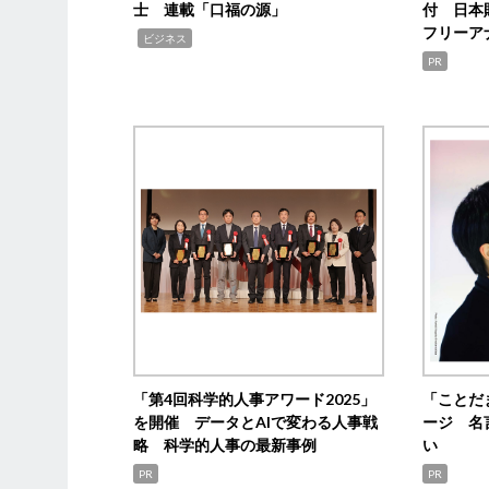
士 連載「口福の源」
付 日本
フリーア
,
ビジネス
PR
「第4回科学的人事アワード2025」
「ことだ
を開催 データとAIで変わる人事戦
ージ 名
略 科学的人事の最新事例
い
PR
PR