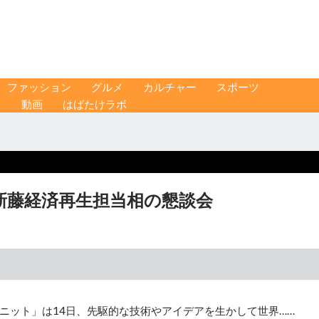
ファッション
グルメ
カルチャー
スポーツ
ス
動画
はばたけラボ
新藤経済再生担当相の懇談会
ニット」は14日、先駆的な技術やアイデアを生かして世界……