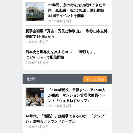
55年間、京の街を走り続けてきた車
両 嵐山線・モボ301形、運行開始
55周年イベントを開催
2026年8月6日
夏季企画展「秀吉・秀長と和歌山」 和歌山市立博
物館で8月8日から
2026年8月6日
日本史と世界史を旅するRPG 「時渡り」、
iOS/Androidで配信開始
2026年8月6日
動画
もっと見る
「100歳現役」目指すシニア1500人
が集結 マンション管理代務員イベ
ント「うぇるねすシップ」
2026年8月4日
AI時代、「暗黙知」は継承できるのか 「デジブ
レ」説明会／ラウンドテーブル
2026年8月3日