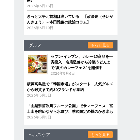
南】
2026年6月18日
きっと大平元首相は泣いている 【政眼鏡（せいが
んきょう）－本田雅俊の政治コラム】
2026年6月10日
グルメ
もっと見る
セブン‐イレブン、カレー15商品を一
斉投入 名店監修から冷製うどんま
で“夏のカレーフェス”を開催中
2026年8月6日
横浜高島屋で「韓国市場」がスタート 人気グルメ
から雑貨まで約30ブランドが集結
2026年8月5日
「山梨県笛吹川フルーツ公園」でサマーフェス 富
士山を眺めながら水遊び、季節限定の桃のかき氷も
2026年8月3日
ヘルスケア
もっと見る