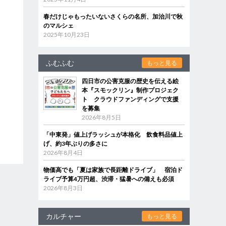
春だけじゃもったいないさくらの名所、加治川で秋
のマルシェ
2025年10月23日
ふむふむ
もっと見る
四日市の公害克服の歴史を伝える絵
本『スモックリン』制作プロジェク
ト クラウドファンディングで支援
を募集
2026年8月5日
「中東発」値上げラッシュが本格化 飲食料品値上
げ、約3年ぶりの多さに
2026年8月4日
物価高でも「夏は家族で長距離ドライブ」 宿泊ド
ライブ予算4万円超、渋滞・猛暑への備えも必須
2026年8月3日
カルチャー
もっと見る