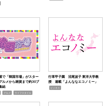
屋で「韓国市場」がスター
行革甲子園 沼尾波子 東洋大学教
グルメから雑貨まで約30ブ
授 連載「よんななエコノミー」
集結
,
ビジネス
,
,
グルメ
ライフスタイル