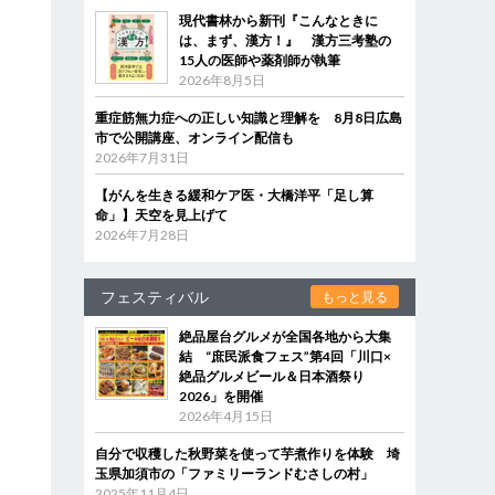
現代書林から新刊『こんなときに
は、まず、漢方！』 漢方三考塾の
15人の医師や薬剤師が執筆
2026年8月5日
重症筋無力症への正しい知識と理解を 8月8日広島
市で公開講座、オンライン配信も
2026年7月31日
【がんを生きる緩和ケア医・大橋洋平「足し算
命」】天空を見上げて
2026年7月28日
フェスティバル
もっと見る
絶品屋台グルメが全国各地から大集
結 “庶民派食フェス”第4回「川口×
絶品グルメビール＆日本酒祭り
2026」を開催
2026年4月15日
自分で収穫した秋野菜を使って芋煮作りを体験 埼
玉県加須市の「ファミリーランドむさしの村」
2025年11月4日