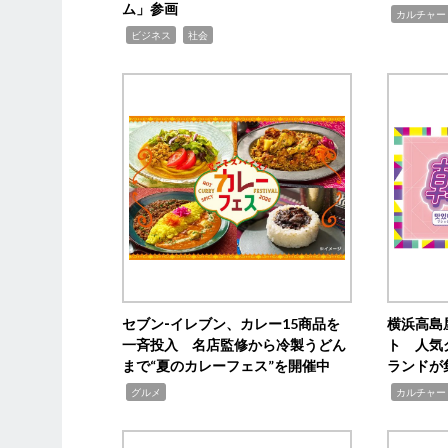
ム」参画
,
カルチャー
,
,
ビジネス
社会
セブン‐イレブン、カレー15商品を
横浜高島
一斉投入 名店監修から冷製うどん
ト 人気
まで“夏のカレーフェス”を開催中
ランドが
,
,
グルメ
カルチャー