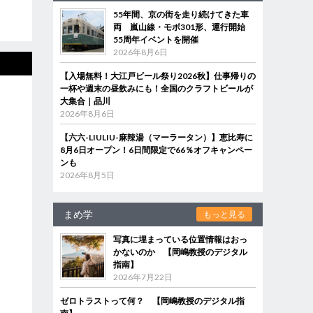
55年間、京の街を走り続けてきた車
両 嵐山線・モボ301形、運行開始
55周年イベントを開催
2026年8月6日
【入場無料！大江戸ビール祭り2026秋】仕事帰りの
一杯や週末の昼飲みにも！全国のクラフトビールが
大集合｜品川
2026年8月6日
【六六-LIULIU-麻辣湯（マーラータン）】恵比寿に
8月6日オープン！6日間限定で66％オフキャンペー
ンも
2026年8月5日
まめ学
もっと見る
写真に埋まっている位置情報はおっ
かないのか 【岡嶋教授のデジタル
指南】
2026年7月22日
ゼロトラストって何？ 【岡嶋教授のデジタル指