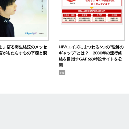
ま」宿る羽生結弦のメッセ
HIV/エイズにまつわる6つの“理解の
言がもたらす心の平穏と潤
ギャップ”とは？ 2030年の流行終
結を目指すGAP6の特設サイトを公
開
PR