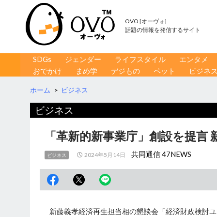
OVO [オーヴォ]
話題の情報を発信するサイト
コンテンツへ移動
検
SDGs
ジェンダー
ライフスタイル
エンタメ
索
おでかけ
まめ学
デジもの
ペット
ビジネ
ホーム
>
ビジネス
ビジネス
「革新的新事業庁」創設を提言 
共同通信 47NEWS
2024年5月14日
ビジネス
新藤義孝経済再生担当相の懇談会「経済財政検討ユ