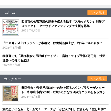
ふむふむ
もっと見る
四日市の公害克服の歴史を伝える絵本『スモックリン』制作プ
ロジェクト クラウドファンディングで支援を募集
2026年8月5日
「中東発」値上げラッシュが本格化 飲食料品値上げ、約3年ぶりの多さに
2026年8月4日
物価高でも「夏は家族で長距離ドライブ」 宿泊ドライブ予算4万円超、渋滞・
猛暑への備えも必須
2026年8月3日
カルチャー
もっと見る
豊臣秀吉・秀長兄弟ゆかりの地を巡るスタンプラリーがスター
ト 和歌山市内5カ所・近畿6カ所を巡り限定グッズをもらおう
2026年8月8日
旅の思い出を五・七・五で！ エースが「かばんの日」に合わせ「旅行川柳コ