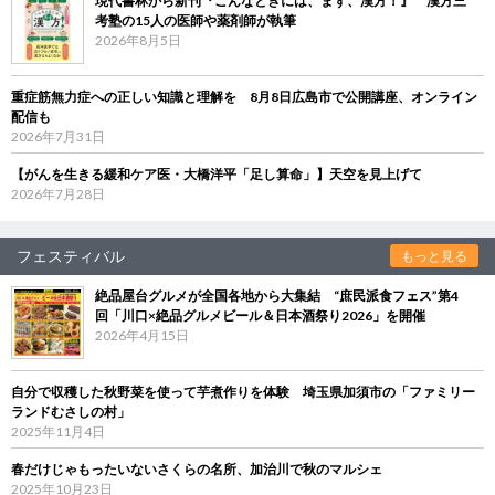
現代書林から新刊『こんなときには、まず、漢方！』 漢方三
考塾の15人の医師や薬剤師が執筆
2026年8月5日
重症筋無力症への正しい知識と理解を 8月8日広島市で公開講座、オンライン
配信も
2026年7月31日
【がんを生きる緩和ケア医・大橋洋平「足し算命」】天空を見上げて
2026年7月28日
フェスティバル
もっと見る
絶品屋台グルメが全国各地から大集結 “庶民派食フェス”第4
回「川口×絶品グルメビール＆日本酒祭り2026」を開催
2026年4月15日
自分で収穫した秋野菜を使って芋煮作りを体験 埼玉県加須市の「ファミリー
ランドむさしの村」
2025年11月4日
春だけじゃもったいないさくらの名所、加治川で秋のマルシェ
2025年10月23日