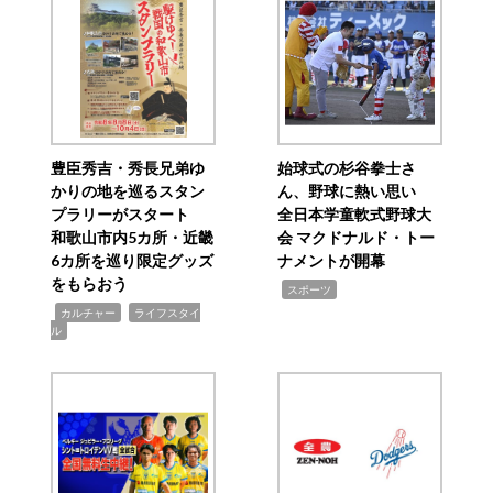
豊臣秀吉・秀長兄弟ゆ
始球式の杉谷拳士さ
かりの地を巡るスタン
ん、野球に熱い思い
プラリーがスタート
全日本学童軟式野球大
和歌山市内5カ所・近畿
会 マクドナルド・トー
6カ所を巡り限定グッズ
ナメントが開幕
をもらおう
,
スポーツ
,
,
カルチャー
ライフスタイ
ル