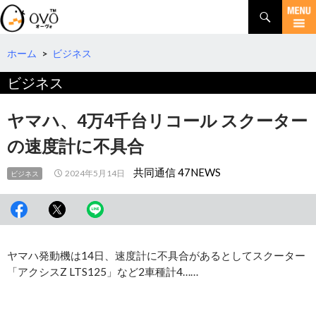
検
索
コ
ン
テ
ホーム
>
ビジネス
ン
ビジネス
ツ
へ
移
ヤマハ、4万4千台リコール スクーター
動
の速度計に不具合
共同通信 47NEWS
2024年5月14日
ビジネス
ヤマハ発動機は14日、速度計に不具合があるとしてスクーター
「アクシスZ LTS125」など2車種計4……