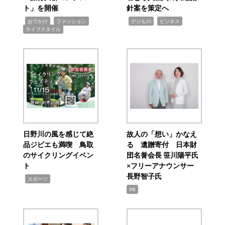
ト」を開催
針案を策定へ
,
,
,
,
,
おでかけ
ファッション
デジもの
ビジネス
ライフスタイル
日野川の風を感じて絶
故人の「想い」かなえ
品ジビエも満喫 鳥取
る 遺贈寄付 日本財
のサイクリングイベン
団名誉会長 笹川陽平氏
ト
×フリーアナウンサー
長野智子氏
,
スポーツ
PR