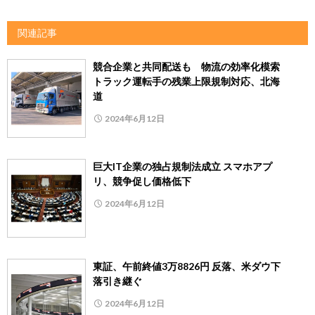
関連記事
競合企業と共同配送も 物流の効率化模索
トラック運転手の残業上限規制対応、北海
道
2024年6月12日
巨大IT企業の独占規制法成立 スマホアプ
リ、競争促し価格低下
2024年6月12日
東証、午前終値3万8826円 反落、米ダウ下
落引き継ぐ
2024年6月12日