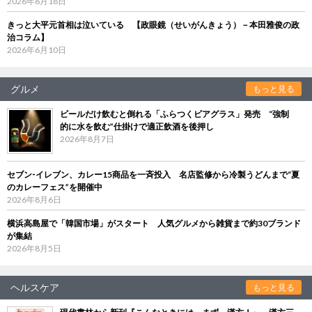
2026年6月18日
きっと大平元首相は泣いている 【政眼鏡（せいがんきょう）－本田雅俊の政
治コラム】
2026年6月10日
グルメ
もっと見る
ビールだけ飲むと倒れる「ふらつくビアグラス」発売 “強制
的に水を飲む”仕掛けで適正飲酒を後押し
2026年8月7日
セブン‐イレブン、カレー15商品を一斉投入 名店監修から冷製うどんまで“夏
のカレーフェス”を開催中
2026年8月6日
横浜高島屋で「韓国市場」がスタート 人気グルメから雑貨まで約30ブランド
が集結
2026年8月5日
ヘルスケア
もっと見る