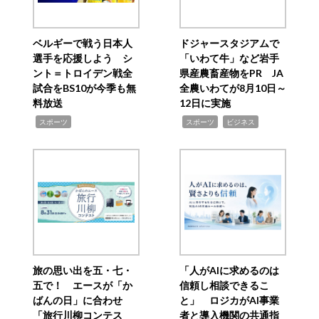
ベルギーで戦う日本人
ドジャースタジアムで
選手を応援しよう シ
「いわて牛」など岩手
ント＝トロイデン戦全
県産農畜産物をPR JA
試合をBS10が今季も無
全農いわてが8月10日～
料放送
12日に実施
,
,
,
スポーツ
スポーツ
ビジネス
旅の思い出を五・七・
「人がAIに求めるのは
五で！ エースが「か
信頼し相談できるこ
ばんの日」に合わせ
と」 ロジカがAI事業
「旅行川柳コンテス
者と導入機関の共通指