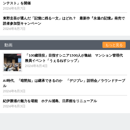
ンテスト」を開催
2026年8月7日
東野圭吾が選んだ「記憶に残る一文」はどれ？ 最新作『永遠の記憶』発売で
読者参加型キャンペーン
2026年8月7日
動画
もっと見る
「100歳現役」目指すシニア1500人が集結 マンション管理代
務員イベント「うぇるねすシップ」
2026年8月4日
AI時代、「暗黙知」は継承できるのか 「デジブレ」説明会／ラウンドテーブ
ル
2026年8月3日
紀伊勝浦の魅力を堪能 ホテル浦島、日昇館をリニューアル
2026年8月3日