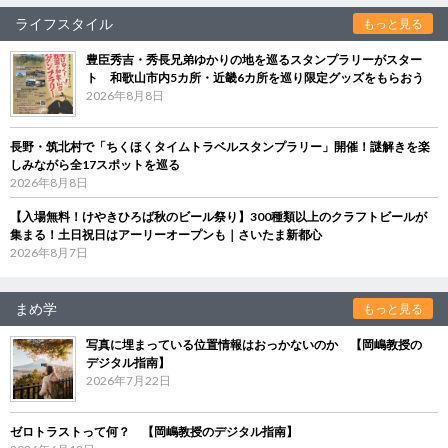
ライフスタイル
もっと見る
豊臣秀吉・秀長兄弟ゆかりの地を巡るスタンプラリーがスター
ト 和歌山市内5カ所・近畿6カ所を巡り限定グッズをもらおう
2026年8月8日
長野・筑北村で「ちくほくタイムトラベルスタンプラリー」開催！謎解きを楽
しみながら全17スポットを巡る
2026年8月8日
【入場無料！けやきひろば秋のビール祭り】300種類以上のクラフトビールが
集まる！土日祝日はアーリーオープンも｜さいたま新都心
2026年8月7日
まめ学
もっと見る
写真に埋まっている位置情報はおっかないのか 【岡嶋教授の
デジタル指南】
2026年7月22日
ゼロトラストって何？ 【岡嶋教授のデジタル指南】