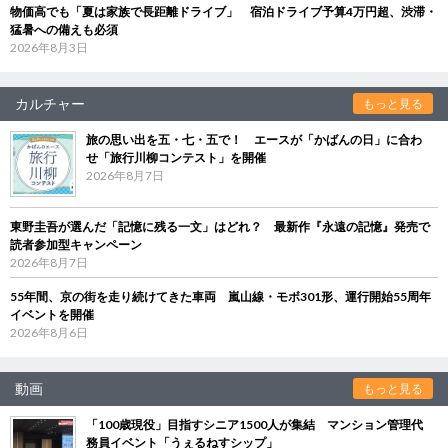
物価高でも「夏は家族で長距離ドライブ」 宿泊ドライブ予算4万円超、渋滞・
猛暑への備えも必須
2026年8月3日
カルチャー
もっと見る
旅の思い出を五・七・五で！ エースが「かばんの日」に合わ
せ「旅行川柳コンテスト」を開催
2026年8月7日
東野圭吾が選んだ「記憶に残る一文」はどれ？ 最新作『永遠の記憶』発売で
読者参加型キャンペーン
2026年8月7日
55年間、京の街を走り続けてきた車両 嵐山線・モボ301形、運行開始55周年
イベントを開催
2026年8月6日
動画
もっと見る
「100歳現役」目指すシニア1500人が集結 マンション管理代
務員イベント「うぇるねすシップ」