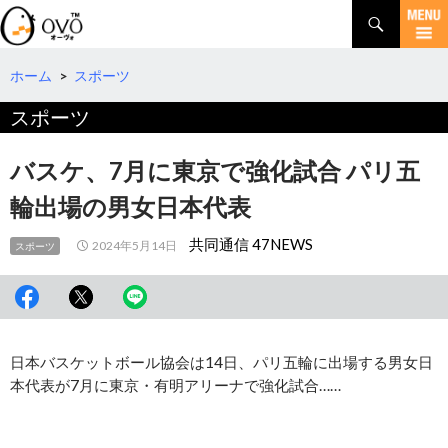
検
索
コ
ン
テ
ホーム
>
スポーツ
ン
スポーツ
ツ
へ
移
バスケ、7月に東京で強化試合 パリ五
動
輪出場の男女日本代表
共同通信 47NEWS
2024年5月14日
スポーツ
日本バスケットボール協会は14日、パリ五輪に出場する男女日
本代表が7月に東京・有明アリーナで強化試合……