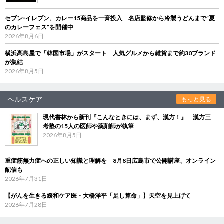
セブン‐イレブン、カレー15商品を一斉投入 名店監修から冷製うどんまで“夏
のカレーフェス”を開催中
2026年8月6日
横浜高島屋で「韓国市場」がスタート 人気グルメから雑貨まで約30ブランド
が集結
2026年8月5日
ヘルスケア
もっと見る
現代書林から新刊『こんなときには、まず、漢方！』 漢方三
考塾の15人の医師や薬剤師が執筆
2026年8月5日
重症筋無力症への正しい知識と理解を 8月8日広島市で公開講座、オンライン
配信も
2026年7月31日
【がんを生きる緩和ケア医・大橋洋平「足し算命」】天空を見上げて
2026年7月28日