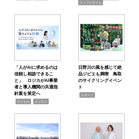
ライフスタイル
「人がAIに求めるのは
日野川の風を感じて絶
信頼し相談できるこ
品ジビエも満喫 鳥取
と」 ロジカがAI事業
のサイクリングイベン
者と導入機関の共通指
ト
針案を策定へ
,
スポーツ
,
,
デジもの
ビジネス