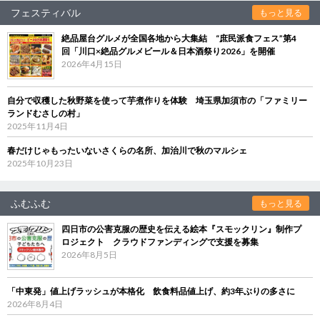
フェスティバル
もっと見る
絶品屋台グルメが全国各地から大集結 “庶民派食フェス”第4
回「川口×絶品グルメビール＆日本酒祭り2026」を開催
2026年4月15日
自分で収穫した秋野菜を使って芋煮作りを体験 埼玉県加須市の「ファミリー
ランドむさしの村」
2025年11月4日
春だけじゃもったいないさくらの名所、加治川で秋のマルシェ
2025年10月23日
ふむふむ
もっと見る
四日市の公害克服の歴史を伝える絵本『スモックリン』制作プ
ロジェクト クラウドファンディングで支援を募集
2026年8月5日
「中東発」値上げラッシュが本格化 飲食料品値上げ、約3年ぶりの多さに
2026年8月4日