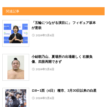
関連記事
「五輪につながる演目に」 フィギュア坂本
が意欲
2024年5月6日
小結朝乃山、夏場所の出場厳しく 右膝負
傷、四股再開できず
2024年5月6日
ロ8―1西（6日） 種市、3月30日以来の白星
2024年5月6日