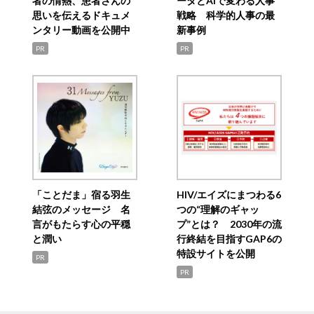
者の情熱、患者さんの
ータとAIで変わる人事
思いを伝えるドキュメ
戦略 科学的人事の最
ンタリー動画を公開中
新事例
PR
PR
「ことだま」宿る羽生
HIV/エイズにまつわる6
結弦のメッセージ 名
つの“理解のギャッ
言がもたらす心の平穏
プ”とは？ 2030年の流
と潤い
行終結を目指すGAP6の
特設サイトを公開
PR
PR