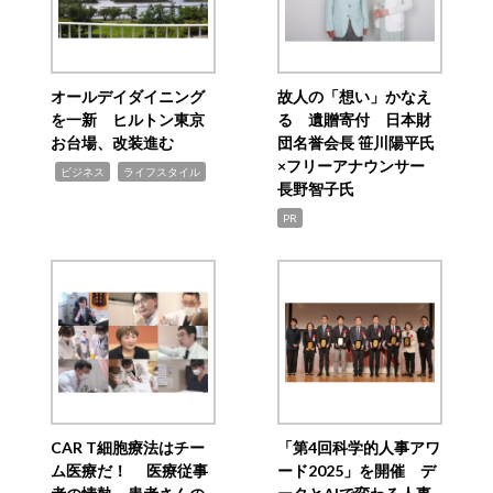
オールデイダイニング
故人の「想い」かなえ
を一新 ヒルトン東京
る 遺贈寄付 日本財
お台場、改装進む
団名誉会長 笹川陽平氏
×フリーアナウンサー
,
,
ビジネス
ライフスタイル
長野智子氏
PR
CAR T細胞療法はチー
「第4回科学的人事アワ
ム医療だ！ 医療従事
ード2025」を開催 デ