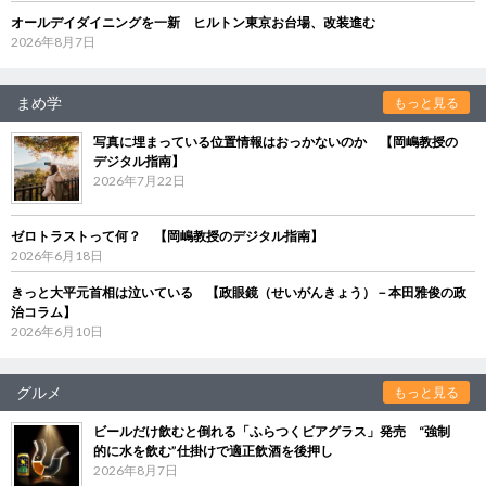
オールデイダイニングを一新 ヒルトン東京お台場、改装進む
2026年8月7日
まめ学
もっと見る
写真に埋まっている位置情報はおっかないのか 【岡嶋教授の
デジタル指南】
2026年7月22日
ゼロトラストって何？ 【岡嶋教授のデジタル指南】
2026年6月18日
きっと大平元首相は泣いている 【政眼鏡（せいがんきょう）－本田雅俊の政
治コラム】
2026年6月10日
グルメ
もっと見る
ビールだけ飲むと倒れる「ふらつくビアグラス」発売 “強制
的に水を飲む”仕掛けで適正飲酒を後押し
2026年8月7日