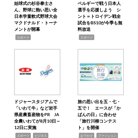
始球式の杉谷拳士さ
ベルギーで戦う日本人
ん、野球に熱い思い全
選手を応援しよう シ
日本学童軟式野球大会
ント＝トロイデン戦全
マクドナルド・トーナ
試合をBS10が今季も無
メントが開幕
料放送
,
,
スポーツ
スポーツ
ドジャースタジアムで
旅の思い出を五・七・
「いわて牛」など岩手
五で！ エースが「か
県産農畜産物をPR JA
ばんの日」に合わせ
全農いわてが8月10日～
「旅行川柳コンテス
12日に実施
ト」を開催
,
,
,
,
,
スポーツ
ビジネス
おでかけ
ファッション