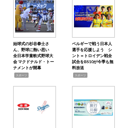
始球式の杉谷拳士さ
ベルギーで戦う日本人
ん、野球に熱い思い
選手を応援しよう シ
全日本学童軟式野球大
ント＝トロイデン戦全
会 マクドナルド・トー
試合をBS10が今季も無
ナメントが開幕
料放送
,
,
スポーツ
スポーツ