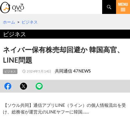
検
索
コ
ン
テ
ホーム
>
ビジネス
ン
ビジネス
ツ
へ
移
ネイバー保有株売却回避か 韓国高官、
動
LINE問題
共同通信 47NEWS
2024年5月14日
ビジネス
【ソウル共同】通信アプリLINE（ライン）の個人情報流出を受
け、総務省が運営元のLINEヤフーに韓国……