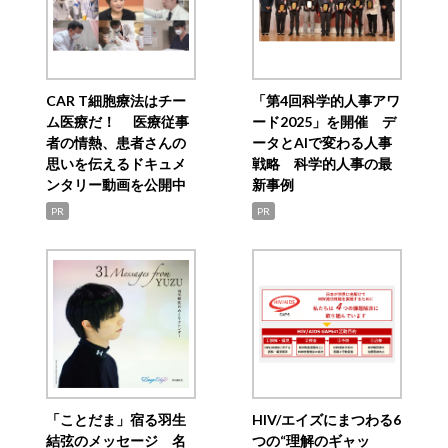
CAR T細胞療法はチー
「第4回科学的人事アワ
ム医療だ！ 医療従事
ード2025」を開催 デ
者の情熱、患者さんの
ータとAIで変わる人事
思いを伝えるドキュメ
戦略 科学的人事の最
ンタリー動画を公開中
新事例
PR
PR
「ことだま」宿る羽生
HIV/エイズにまつわる6
結弦のメッセージ 名
つの“理解のギャッ