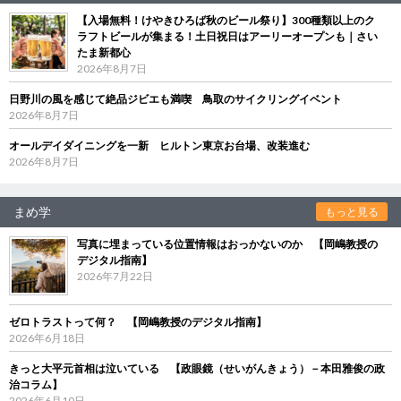
【入場無料！けやきひろば秋のビール祭り】300種類以上のク
ラフトビールが集まる！土日祝日はアーリーオープンも｜さい
たま新都心
2026年8月7日
日野川の風を感じて絶品ジビエも満喫 鳥取のサイクリングイベント
2026年8月7日
オールデイダイニングを一新 ヒルトン東京お台場、改装進む
2026年8月7日
まめ学
もっと見る
写真に埋まっている位置情報はおっかないのか 【岡嶋教授の
デジタル指南】
2026年7月22日
ゼロトラストって何？ 【岡嶋教授のデジタル指南】
2026年6月18日
きっと大平元首相は泣いている 【政眼鏡（せいがんきょう）－本田雅俊の政
治コラム】
2026年6月10日