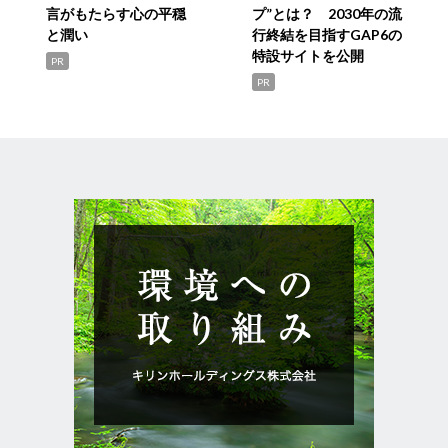
言がもたらす心の平穏
プ”とは？ 2030年の流
と潤い
行終結を目指すGAP6の
特設サイトを公開
PR
PR