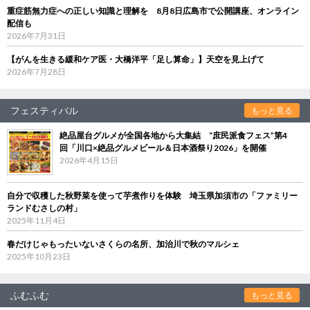
重症筋無力症への正しい知識と理解を 8月8日広島市で公開講座、オンライン
配信も
2026年7月31日
【がんを生きる緩和ケア医・大橋洋平「足し算命」】天空を見上げて
2026年7月28日
フェスティバル
もっと見る
絶品屋台グルメが全国各地から大集結 “庶民派食フェス”第4
回「川口×絶品グルメビール＆日本酒祭り2026」を開催
2026年4月15日
自分で収穫した秋野菜を使って芋煮作りを体験 埼玉県加須市の「ファミリー
ランドむさしの村」
2025年11月4日
春だけじゃもったいないさくらの名所、加治川で秋のマルシェ
2025年10月23日
ふむふむ
もっと見る