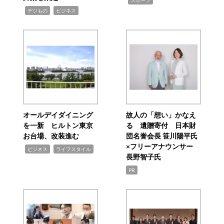
スポーツ
,
,
デジもの
ビジネス
オールデイダイニング
故人の「想い」かなえ
を一新 ヒルトン東京
る 遺贈寄付 日本財
お台場、改装進む
団名誉会長 笹川陽平氏
×フリーアナウンサー
,
,
ビジネス
ライフスタイル
長野智子氏
PR