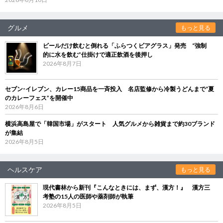
グルメ
もっと見る
ビールだけ飲むと倒れる「ふらつくビアグラス」発売 “強制
的に水を飲む”仕掛けで適正飲酒を後押し
2026年8月7日
セブン‐イレブン、カレー15商品を一斉投入 名店監修から冷製うどんまで“夏
のカレーフェス”を開催中
2026年8月6日
横浜高島屋で「韓国市場」がスタート 人気グルメから雑貨まで約30ブランド
が集結
2026年8月5日
ヘルスケア
もっと見る
現代書林から新刊『こんなときには、まず、漢方！』 漢方三
考塾の15人の医師や薬剤師が執筆
2026年8月5日