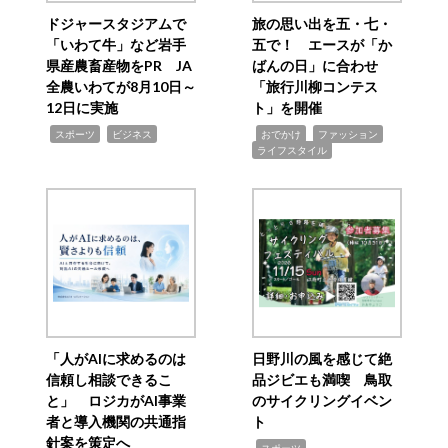
ドジャースタジアムで
旅の思い出を五・七・
「いわて牛」など岩手
五で！ エースが「か
県産農畜産物をPR JA
ばんの日」に合わせ
全農いわてが8月10日～
「旅行川柳コンテス
12日に実施
ト」を開催
,
,
,
,
,
スポーツ
ビジネス
おでかけ
ファッション
ライフスタイル
「人がAIに求めるのは
日野川の風を感じて絶
信頼し相談できるこ
品ジビエも満喫 鳥取
と」 ロジカがAI事業
のサイクリングイベン
者と導入機関の共通指
ト
針案を策定へ
,