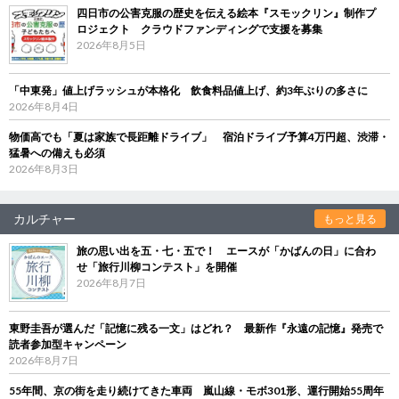
四日市の公害克服の歴史を伝える絵本『スモックリン』制作プ
ロジェクト クラウドファンディングで支援を募集
2026年8月5日
「中東発」値上げラッシュが本格化 飲食料品値上げ、約3年ぶりの多さに
2026年8月4日
物価高でも「夏は家族で長距離ドライブ」 宿泊ドライブ予算4万円超、渋滞・
猛暑への備えも必須
2026年8月3日
カルチャー
もっと見る
旅の思い出を五・七・五で！ エースが「かばんの日」に合わ
せ「旅行川柳コンテスト」を開催
2026年8月7日
東野圭吾が選んだ「記憶に残る一文」はどれ？ 最新作『永遠の記憶』発売で
読者参加型キャンペーン
2026年8月7日
55年間、京の街を走り続けてきた車両 嵐山線・モボ301形、運行開始55周年