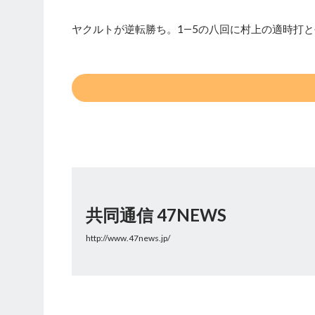
ヤクルトが逆転勝ち。1―5の八回に村上の適時打
共同通信 47NEWS
http://www.47news.jp/