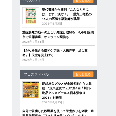
ヘルスケア
もっと見る
現代書林から新刊『こんなときに
は、まず、漢方！』 漢方三考塾の
15人の医師や薬剤師が執筆
2026年8月5日
重症筋無力症への正しい知識と理解を 8月8日広島
市で公開講座、オンライン配信も
2026年7月31日
【がんを生きる緩和ケア医・大橋洋平「足し算
命」】天空を見上げて
2026年7月28日
フェスティバル
もっと見る
絶品屋台グルメが全国各地から大集
結 “庶民派食フェス”第4回「川口×
絶品グルメビール＆日本酒祭り
2026」を開催
2026年4月15日
自分で収穫した秋野菜を使って芋煮作りを体験 埼
玉県加須市の「ファミリーランドむさしの村」