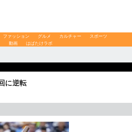
ファッション
グルメ
カルチャー
スポーツ
ス
動画
はばたけラボ
八回に逆転