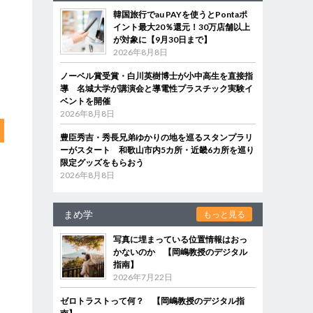
韓国旅行でau PAYを使うとPontaポ
イント最大20％還元！30万店舗以上
が対象に【9月30日まで】
2026年8月8日
ノーベル賞受賞・白川英樹博士が小中高生を直接指
導 名城大学が講演会と導電性プラスチック実験イ
ベントを開催
2026年8月8日
豊臣秀吉・秀長兄弟ゆかりの地を巡るスタンプラリ
ーがスタート 和歌山市内5カ所・近畿6カ所を巡り
限定グッズをもらおう
2026年8月8日
まめ学
もっと見る
写真に埋まっている位置情報はおっ
かないのか 【岡嶋教授のデジタル
指南】
2026年7月22日
ゼロトラストって何？ 【岡嶋教授のデジタル指