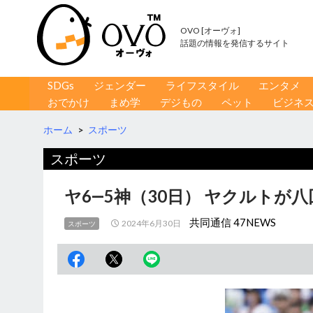
OVO [オーヴォ]
話題の情報を発信するサイト
コンテンツへ移動
検
SDGs
ジェンダー
ライフスタイル
エンタメ
索
おでかけ
まめ学
デジもの
ペット
ビジネ
ホーム
>
スポーツ
スポーツ
ヤ6―5神（30日） ヤクルトが
共同通信 47NEWS
2024年6月30日
スポーツ