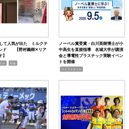
訴して人気が出た ミルクテ
ノーベル賞受賞・白川英樹博士が小
ンド 【野村義樹✕リア
中高生を直接指導 名城大学が講演
ド】
会と導電性プラスチック実験イベン
トを開催
,
イル
社会
,
ライフスタイル