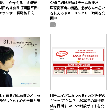
想い」かなえる 遺贈寄
CAR T細胞療法はチーム医療だ！
財団名誉会長 笹川陽平氏×
医療従事者の情熱、患者さんの思い
ナウンサー 長野智子氏
を伝えるドキュメンタリー動画を公
開中
PR
ま」宿る羽生結弦のメッセ
HIV/エイズにまつわる6つの“理解の
言がもたらす心の平穏と潤
ギャップ”とは？ 2030年の流行終
結を目指すGAP6の特設サイトを公