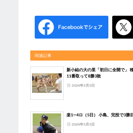
関連記事
新小結の大の里「初日に全開で」 
11番取って8勝3敗
2024年5月5日
楽1―4ロ（5日） 小島、完投で3勝
2024年5月5日