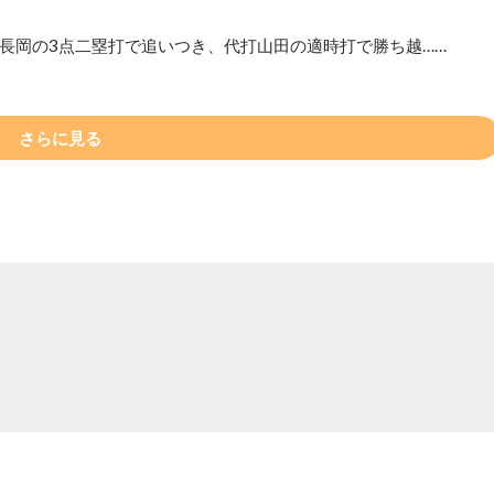
と長岡の3点二塁打で追いつき、代打山田の適時打で勝ち越……
さらに見る