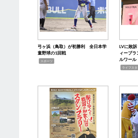
弓ヶ浜（鳥取）が初勝利 全日本学
LVに敗
童野球の1回戦
ィーブラ
ルワール
,
スポーツ
,
ライフスタ