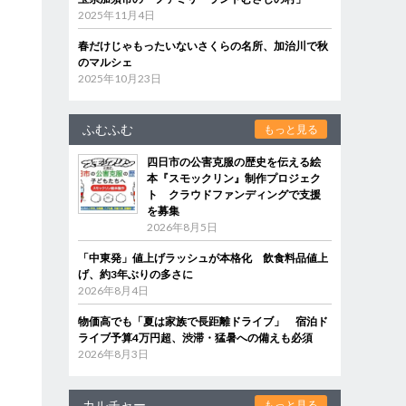
2025年11月4日
春だけじゃもったいないさくらの名所、加治川で秋
のマルシェ
2025年10月23日
ふむふむ
もっと見る
四日市の公害克服の歴史を伝える絵
本『スモックリン』制作プロジェク
ト クラウドファンディングで支援
を募集
2026年8月5日
「中東発」値上げラッシュが本格化 飲食料品値上
げ、約3年ぶりの多さに
2026年8月4日
物価高でも「夏は家族で長距離ドライブ」 宿泊ド
ライブ予算4万円超、渋滞・猛暑への備えも必須
2026年8月3日
カルチャー
もっと見る