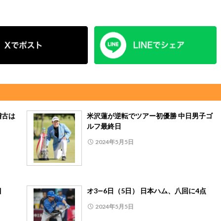
稽古は
米沢蓮が逆転でツアー初優勝 中日男子ゴ
ルフ最終日
2024年5月5日
目
オ3―6日（5日） 日本ハム、八回に4点
2024年5月5日