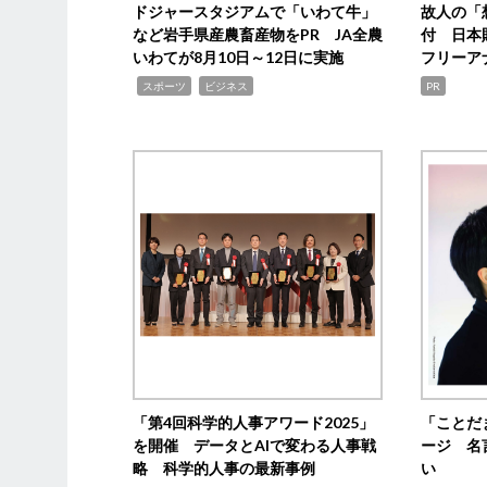
ドジャースタジアムで「いわて牛」
故人の「
など岩手県産農畜産物をPR JA全農
付 日本
いわてが8月10日～12日に実施
フリーア
,
,
スポーツ
ビジネス
PR
「第4回科学的人事アワード2025」
「ことだ
を開催 データとAIで変わる人事戦
ージ 名
略 科学的人事の最新事例
い