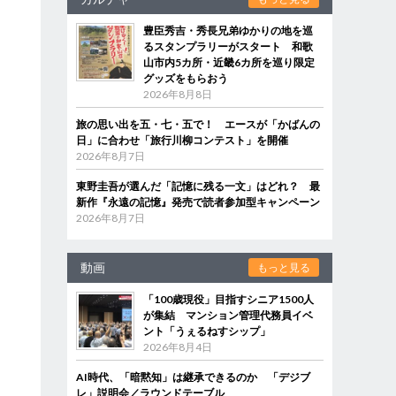
豊臣秀吉・秀長兄弟ゆかりの地を巡
るスタンプラリーがスタート 和歌
山市内5カ所・近畿6カ所を巡り限定
グッズをもらおう
2026年8月8日
旅の思い出を五・七・五で！ エースが「かばんの
日」に合わせ「旅行川柳コンテスト」を開催
2026年8月7日
東野圭吾が選んだ「記憶に残る一文」はどれ？ 最
新作『永遠の記憶』発売で読者参加型キャンペーン
2026年8月7日
動画
もっと見る
「100歳現役」目指すシニア1500人
が集結 マンション管理代務員イベ
ント「うぇるねすシップ」
2026年8月4日
AI時代、「暗黙知」は継承できるのか 「デジブ
レ」説明会／ラウンドテーブル