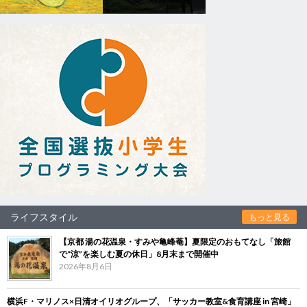
ライフスタイル
もっと見る
【京都 湯の花温泉・すみや亀峰菴】夏限定のおもてなし「旅館
で“涼”を楽しむ夏の休日」8月末まで開催中
2026年8月6日
横浜F・マリノス×日清オイリオグループ、「サッカー教室&食育講座 in 宮崎」