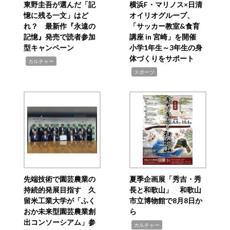
東野圭吾が選んだ「記
横浜F・マリノス×日清
憶に残る一文」はど
オイリオグループ、
れ？ 最新作『永遠の
「サッカー教室&食育
記憶』発売で読者参加
講座 in 宮崎」を開催
型キャンペーン
小学1年生～3年生の身
体づくりをサポート
,
カルチャー
,
スポーツ
先端技術で園芸農業の
夏季企画展「秀吉・秀
持続的発展目指す 久
長と和歌山」 和歌山
留米工業大学が「ふく
市立博物館で8月8日か
おか未来型園芸農業創
ら
出コンソーシアム」参
,
カルチャー