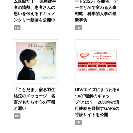
ム医療だ！ 医療従事
ード2025」を開催 デ
者の情熱、患者さんの
ータとAIで変わる人事
思いを伝えるドキュメ
戦略 科学的人事の最
ンタリー動画を公開中
新事例
PR
PR
「ことだま」宿る羽生
HIV/エイズにまつわる6
結弦のメッセージ 名
つの“理解のギャッ
言がもたらす心の平穏
プ”とは？ 2030年の流
と潤い
行終結を目指すGAP6の
特設サイトを公開
PR
PR