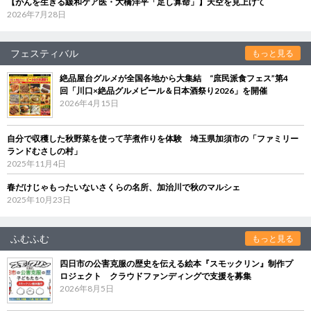
【がんを生きる緩和ケア医・大橋洋平「足し算命」】天空を見上げて
2026年7月28日
フェスティバル
もっと見る
絶品屋台グルメが全国各地から大集結 “庶民派食フェス”第4
回「川口×絶品グルメビール＆日本酒祭り2026」を開催
2026年4月15日
自分で収穫した秋野菜を使って芋煮作りを体験 埼玉県加須市の「ファミリー
ランドむさしの村」
2025年11月4日
春だけじゃもったいないさくらの名所、加治川で秋のマルシェ
2025年10月23日
ふむふむ
もっと見る
四日市の公害克服の歴史を伝える絵本『スモックリン』制作プ
ロジェクト クラウドファンディングで支援を募集
2026年8月5日