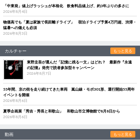
「中東発」値上げラッシュが本格化 飲食料品値上げ、約3年ぶりの多さに
2026年8月4日
物価高でも「夏は家族で長距離ドライブ」 宿泊ドライブ予算4万円超、渋滞・
猛暑への備えも必須
2026年8月3日
カルチャー
もっと見る
東野圭吾が選んだ「記憶に残る一文」はどれ？ 最新作『永遠
の記憶』発売で読者参加型キャンペーン
2026年8月7日
55年間、京の街を走り続けてきた車両 嵐山線・モボ301形、運行開始55周年
イベントを開催
2026年8月6日
夏季企画展「秀吉・秀長と和歌山」 和歌山市立博物館で8月8日から
2026年8月6日
動画
もっと見る