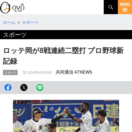
検
索
コ
ン
テ
ホーム
>
スポーツ
ン
スポーツ
ツ
へ
移
ロッテ岡が8戦連続二塁打 プロ野球新
動
記録
共同通信 47NEWS
2024年6月30日
スポーツ