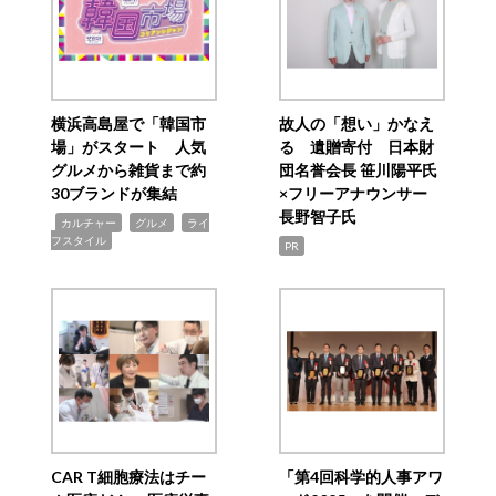
横浜高島屋で「韓国市
故人の「想い」かなえ
場」がスタート 人気
る 遺贈寄付 日本財
グルメから雑貨まで約
団名誉会長 笹川陽平氏
30ブランドが集結
×フリーアナウンサー
長野智子氏
,
,
,
カルチャー
グルメ
ライ
フスタイル
PR
CAR T細胞療法はチー
「第4回科学的人事アワ