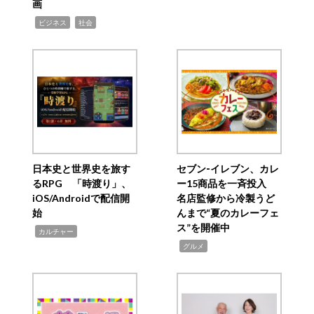
画
,
,
ビジネス
社会
日本史と世界史を旅す
セブン‐イレブン、カレ
るRPG 「時渡り」、
ー15商品を一斉投入
iOS/Androidで配信開
名店監修から冷製うど
始
んまで“夏のカレーフェ
ス”を開催中
,
カルチャー
,
グルメ