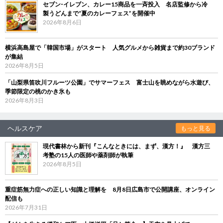
セブン‐イレブン、カレー15商品を一斉投入 名店監修から冷
製うどんまで“夏のカレーフェス”を開催中
2026年8月6日
横浜高島屋で「韓国市場」がスタート 人気グルメから雑貨まで約30ブランド
が集結
2026年8月5日
「山梨県笛吹川フルーツ公園」でサマーフェス 富士山を眺めながら水遊び、
季節限定の桃のかき氷も
2026年8月3日
ヘルスケア
もっと見る
現代書林から新刊『こんなときには、まず、漢方！』 漢方三
考塾の15人の医師や薬剤師が執筆
2026年8月5日
重症筋無力症への正しい知識と理解を 8月8日広島市で公開講座、オンライン
配信も
2026年7月31日