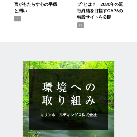
言がもたらす心の平穏
プ”とは？ 2030年の流
と潤い
行終結を目指すGAP6の
特設サイトを公開
PR
PR