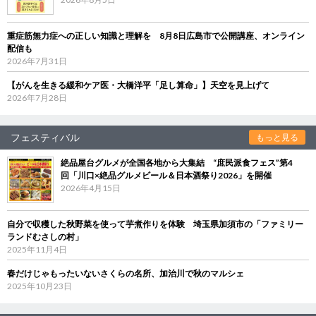
重症筋無力症への正しい知識と理解を 8月8日広島市で公開講座、オンライン
配信も
2026年7月31日
【がんを生きる緩和ケア医・大橋洋平「足し算命」】天空を見上げて
2026年7月28日
フェスティバル
もっと見る
絶品屋台グルメが全国各地から大集結 “庶民派食フェス”第4
回「川口×絶品グルメビール＆日本酒祭り2026」を開催
2026年4月15日
自分で収穫した秋野菜を使って芋煮作りを体験 埼玉県加須市の「ファミリー
ランドむさしの村」
2025年11月4日
春だけじゃもったいないさくらの名所、加治川で秋のマルシェ
2025年10月23日