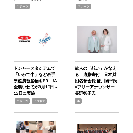
,
,
スポーツ
スポーツ
ドジャースタジアムで
故人の「想い」かなえ
「いわて牛」など岩手
る 遺贈寄付 日本財
県産農畜産物をPR JA
団名誉会長 笹川陽平氏
全農いわてが8月10日～
×フリーアナウンサー
12日に実施
長野智子氏
,
,
スポーツ
ビジネス
PR