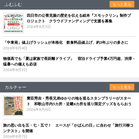
ふむふむ
もっと見る
四日市の公害克服の歴史を伝える絵本『スモックリン』制作プ
ロジェクト クラウドファンディングで支援を募集
2026年8月5日
「中東発」値上げラッシュが本格化 飲食料品値上げ、約3年ぶりの多さに
2026年8月4日
物価高でも「夏は家族で長距離ドライブ」 宿泊ドライブ予算4万円超、渋滞・
猛暑への備えも必須
2026年8月3日
カルチャー
もっと見る
豊臣秀吉・秀長兄弟ゆかりの地を巡るスタンプラリーがスター
ト 和歌山市内5カ所・近畿6カ所を巡り限定グッズをもらおう
2026年8月8日
旅の思い出を五・七・五で！ エースが「かばんの日」に合わせ「旅行川柳コ
ンテスト」を開催
2026年8月7日