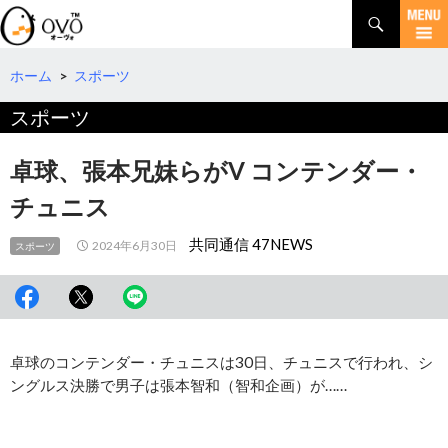
検
索
コ
ン
テ
ホーム
>
スポーツ
ン
スポーツ
ツ
へ
移
卓球、張本兄妹らがV コンテンダー・
動
チュニス
共同通信 47NEWS
2024年6月30日
スポーツ
卓球のコンテンダー・チュニスは30日、チュニスで行われ、シ
ングルス決勝で男子は張本智和（智和企画）が……