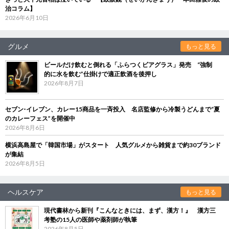
治コラム】
2026年6月10日
グルメ
もっと見る
ビールだけ飲むと倒れる「ふらつくビアグラス」発売 “強制
的に水を飲む”仕掛けで適正飲酒を後押し
2026年8月7日
セブン‐イレブン、カレー15商品を一斉投入 名店監修から冷製うどんまで“夏
のカレーフェス”を開催中
2026年8月6日
横浜高島屋で「韓国市場」がスタート 人気グルメから雑貨まで約30ブランド
が集結
2026年8月5日
ヘルスケア
もっと見る
現代書林から新刊『こんなときには、まず、漢方！』 漢方三
考塾の15人の医師や薬剤師が執筆
2026年8月5日