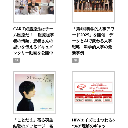
CAR T細胞療法はチー
「第4回科学的人事アワ
ム医療だ！ 医療従事
ード2025」を開催 デ
者の情熱、患者さんの
ータとAIで変わる人事
思いを伝えるドキュメ
戦略 科学的人事の最
ンタリー動画を公開中
新事例
PR
PR
「ことだま」宿る羽生
HIV/エイズにまつわる6
結弦のメッセージ 名
つの“理解のギャッ