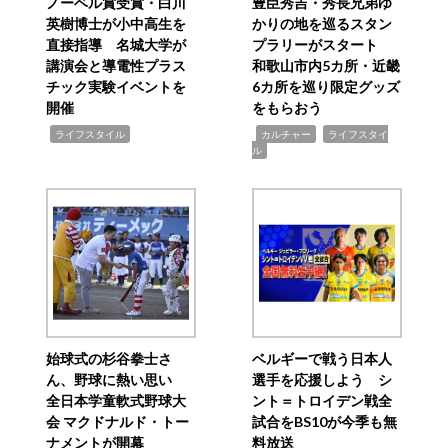
ノーベル賞受賞・白川
豊臣秀吉・秀長兄弟ゆ
英樹博士が小中高生を
かりの地を巡るスタン
直接指導 名城大学が
プラリーがスタート
講演会と導電性プラス
和歌山市内5カ所・近畿
チック実験イベントを
6カ所を巡り限定グッズ
開催
をもらおう
,
,
,
ライフスタイル
カルチャー
ライフスタイ
ル
始球式の杉谷拳士さ
ベルギーで戦う日本人
ん、野球に熱い思い
選手を応援しよう シ
全日本学童軟式野球大
ント＝トロイデン戦全
会 マクドナルド・トー
試合をBS10が今季も無
ナメントが開幕
料放送