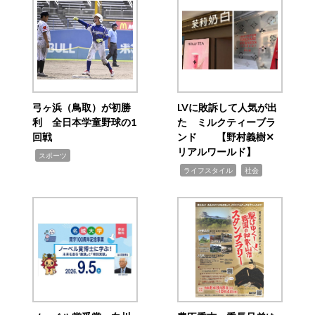
弓ヶ浜（鳥取）が初勝
LVに敗訴して人気が出
利 全日本学童野球の1
た ミルクティーブラ
回戦
ンド 【野村義樹✕
リアルワールド】
,
スポーツ
,
,
ライフスタイル
社会