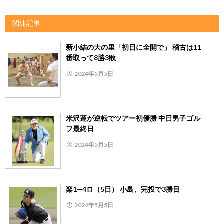
関連記事
新小結の大の里「初日に全開で」 稽古は11
番取って8勝3敗
2024年5月5日
米沢蓮が逆転でツアー初優勝 中日男子ゴル
フ最終日
2024年5月5日
楽1―4ロ（5日） 小島、完投で3勝目
2024年5月5日