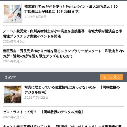
韓国旅行でau PAYを使うとPontaポイント最大20％還元！30
万店舗以上が対象に【9月30日まで】
2026年8月8日
ノーベル賞受賞・白川英樹博士が小中高生を直接指導 名城大学が講演会と導
電性プラスチック実験イベントを開催
2026年8月8日
豊臣秀吉・秀長兄弟ゆかりの地を巡るスタンプラリーがスタート 和歌山市内5
カ所・近畿6カ所を巡り限定グッズをもらおう
2026年8月8日
まめ学
もっと見る
写真に埋まっている位置情報はおっかないのか 【岡嶋教授の
デジタル指南】
2026年7月22日
ゼロトラストって何？ 【岡嶋教授のデジタル指南】
2026年6月18日
きっと大平元首相は泣いている 【政眼鏡（せいがんきょう）－本田雅俊の政