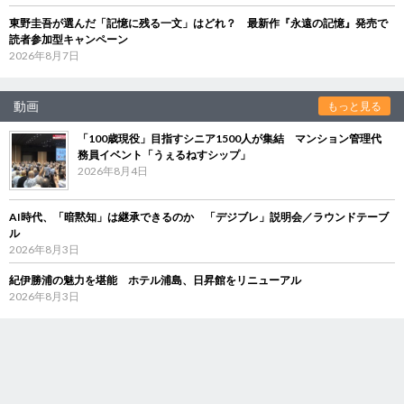
東野圭吾が選んだ「記憶に残る一文」はどれ？ 最新作『永遠の記憶』発売で
読者参加型キャンペーン
2026年8月7日
動画
もっと見る
「100歳現役」目指すシニア1500人が集結 マンション管理代
務員イベント「うぇるねすシップ」
2026年8月4日
AI時代、「暗黙知」は継承できるのか 「デジブレ」説明会／ラウンドテーブ
ル
2026年8月3日
紀伊勝浦の魅力を堪能 ホテル浦島、日昇館をリニューアル
2026年8月3日