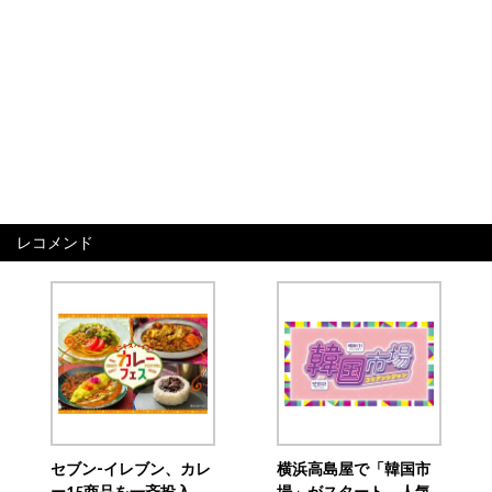
レコメンド
セブン‐イレブン、カレ
横浜高島屋で「韓国市
ー15商品を一斉投入
場」がスタート 人気