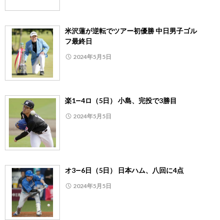
米沢蓮が逆転でツアー初優勝 中日男子ゴル
フ最終日
2024年5月5日
楽1―4ロ（5日） 小島、完投で3勝目
2024年5月5日
オ3―6日（5日） 日本ハム、八回に4点
2024年5月5日