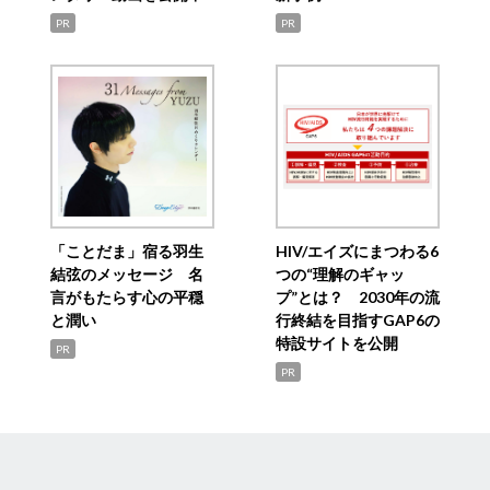
PR
PR
「ことだま」宿る羽生
HIV/エイズにまつわる6
結弦のメッセージ 名
つの“理解のギャッ
言がもたらす心の平穏
プ”とは？ 2030年の流
と潤い
行終結を目指すGAP6の
特設サイトを公開
PR
PR