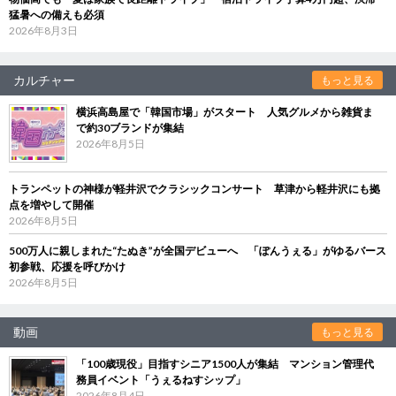
猛暑への備えも必須
2026年8月3日
カルチャー
もっと見る
横浜高島屋で「韓国市場」がスタート 人気グルメから雑貨ま
で約30ブランドが集結
2026年8月5日
トランペットの神様が軽井沢でクラシックコンサート 草津から軽井沢にも拠
点を増やして開催
2026年8月5日
500万人に親しまれた“たぬき”が全国デビューへ 「ぽんうぇる」がゆるバース
初参戦、応援を呼びかけ
2026年8月5日
動画
もっと見る
「100歳現役」目指すシニア1500人が集結 マンション管理代
務員イベント「うぇるねすシップ」
2026年8月4日