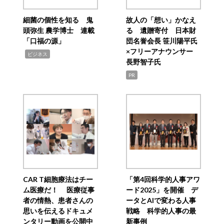
細菌の個性を知る 鬼
故人の「想い」かなえ
頭弥生 農学博士 連載
る 遺贈寄付 日本財
「口福の源」
団名誉会長 笹川陽平氏
×フリーアナウンサー
,
ビジネス
長野智子氏
PR
CAR T細胞療法はチー
「第4回科学的人事アワ
ム医療だ！ 医療従事
ード2025」を開催 デ
者の情熱、患者さんの
ータとAIで変わる人事
思いを伝えるドキュメ
戦略 科学的人事の最
ンタリー動画を公開中
新事例