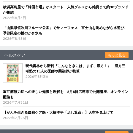
横浜高島屋で「韓国市場」がスタート 人気グルメから雑貨まで約30ブランド
が集結
2026年8月5日
「山梨県笛吹川フルーツ公園」でサマーフェス 富士山を眺めながら水遊び、
季節限定の桃のかき氷も
2026年8月3日
ヘルスケア
もっと見る
現代書林から新刊『こんなときには、まず、漢方！』 漢方三
考塾の15人の医師や薬剤師が執筆
2026年8月5日
重症筋無力症への正しい知識と理解を 8月8日広島市で公開講座、オンライン
配信も
2026年7月31日
【がんを生きる緩和ケア医・大橋洋平「足し算命」】天空を見上げて
2026年7月28日