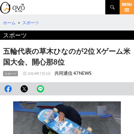
検
索
コ
ン
テ
ホーム
>
スポーツ
ン
スポーツ
ツ
へ
移
五輪代表の草木ひなのが2位 Xゲーム米
動
国大会、開心那8位
共同通信 47NEWS
2024年7月1日
スポーツ