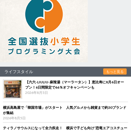
ライフスタイル
もっと見る
【六六-LIULIU-麻辣湯（マーラータン）】恵比寿に8月6日オー
プン！6日間限定で66％オフキャンペーンも
2026年8月5日
横浜高島屋で「韓国市場」がスタート 人気グルメから雑貨まで約30ブランド
が集結
2026年8月5日
ティラノサウルスになって全力疾走！ 横浜で子ども向け“恐竜エアコスチュー