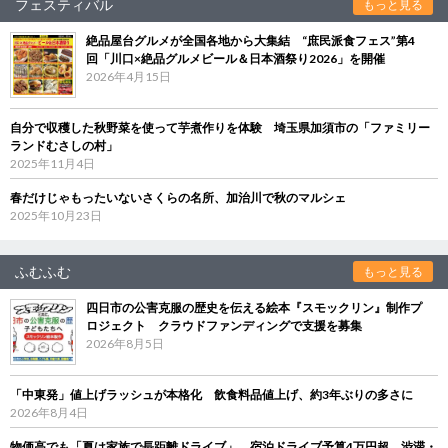
フェスティバル
もっと見る
絶品屋台グルメが全国各地から大集結 “庶民派食フェス”第4
回「川口×絶品グルメビール＆日本酒祭り2026」を開催
2026年4月15日
自分で収穫した秋野菜を使って芋煮作りを体験 埼玉県加須市の「ファミリー
ランドむさしの村」
2025年11月4日
春だけじゃもったいないさくらの名所、加治川で秋のマルシェ
2025年10月23日
ふむふむ
もっと見る
四日市の公害克服の歴史を伝える絵本『スモックリン』制作プ
ロジェクト クラウドファンディングで支援を募集
2026年8月5日
「中東発」値上げラッシュが本格化 飲食料品値上げ、約3年ぶりの多さに
2026年8月4日
物価高でも「夏は家族で長距離ドライブ」 宿泊ドライブ予算4万円超、渋滞・