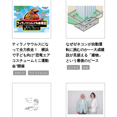
ティラノサウルスにな
なぜゼネコンが自動運
って全力疾走！ 横浜
転に挑むのか――大成建
で子ども向け“恐竜エア
設が見据える「建物」
コスチュームミニ運動
という最後のピース
会”開催
,
,
ビジネス
社会
,
,
スポーツ
ライフスタイル