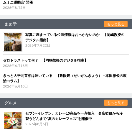
ムミニ運動会”開催
2026年8月5日
まめ学
もっと見る
写真に埋まっている位置情報はおっかないのか 【岡嶋教授の
デジタル指南】
2026年7月22日
ゼロトラストって何？ 【岡嶋教授のデジタル指南】
2026年6月18日
きっと大平元首相は泣いている 【政眼鏡（せいがんきょう）－本田雅俊の政
治コラム】
2026年6月10日
グルメ
もっと見る
セブン‐イレブン、カレー15商品を一斉投入 名店監修から冷
製うどんまで“夏のカレーフェス”を開催中
2026年8月6日