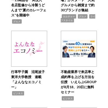
名店監修から冷製うど
グルメから雑貨まで約
んまで“夏のカレーフェ
30ブランドが集結
ス”を開催中
,
,
,
カルチャー
グルメ
ライ
フスタイル
,
グルメ
行革甲子園 沼尾波子
不動産業界で来店率と
東洋大学教授 連載
成約率を上げる方法を
「よんななエコノミ
伝授 いえらぶGROUP
ー」
が8月18、20日に無料
セミナー
,
ビジネス
,
ビジネス