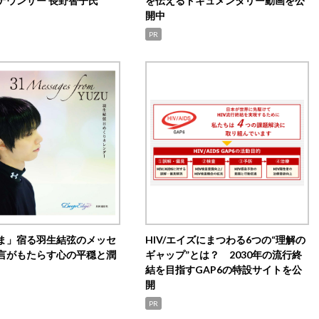
ナウンサー 長野智子氏
を伝えるドキュメンタリー動画を公
開中
PR
ま」宿る羽生結弦のメッセ
HIV/エイズにまつわる6つの“理解の
言がもたらす心の平穏と潤
ギャップ”とは？ 2030年の流行終
結を目指すGAP6の特設サイトを公
開
PR