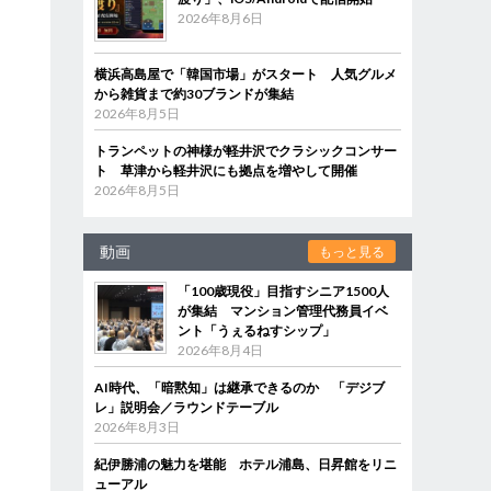
2026年8月6日
横浜高島屋で「韓国市場」がスタート 人気グルメ
から雑貨まで約30ブランドが集結
2026年8月5日
トランペットの神様が軽井沢でクラシックコンサー
ト 草津から軽井沢にも拠点を増やして開催
2026年8月5日
動画
もっと見る
「100歳現役」目指すシニア1500人
が集結 マンション管理代務員イベ
ント「うぇるねすシップ」
2026年8月4日
AI時代、「暗黙知」は継承できるのか 「デジブ
レ」説明会／ラウンドテーブル
2026年8月3日
紀伊勝浦の魅力を堪能 ホテル浦島、日昇館をリニ
ューアル