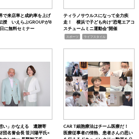
界で来店率と成約率を上げ
ティラノサウルスになって全力疾
伝授 いえらぶGROUPが8
走！ 横浜で子ども向け“恐竜エアコ
20日に無料セミナー
スチュームミニ運動会”開催
,
,
スポーツ
ライフスタイル
想い」かなえる 遺贈寄
CAR T細胞療法はチーム医療だ！
財団名誉会長 笹川陽平氏×
医療従事者の情熱、患者さんの思い