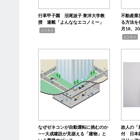
行革甲子園 沼尾波子 東洋大学教
不動産業
授 連載「よんななエコノミー」
る方法を
月18、
,
ビジネス
,
ビジネス
なぜゼネコンが自動運転に挑むのか
故人の「
――大成建設が見据える「建物」と
付 日本