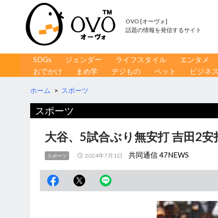
OVO [オーヴォ]
話題の情報を発信するサイト
コンテンツへ移動
検
SDGs
ジェンダー
ライフスタイル
エンタメ
索
おでかけ
まめ学
デジもの
ペット
ビジネ
ホーム
>
スポーツ
スポーツ
大谷、5試合ぶり無安打 吉田2
共同通信 47NEWS
2024年7月1日
スポーツ