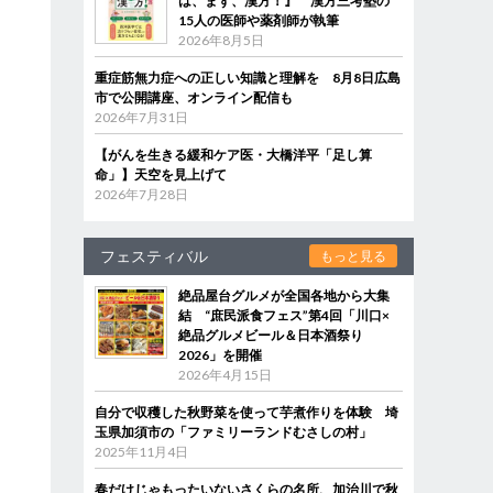
は、まず、漢方！』 漢方三考塾の
15人の医師や薬剤師が執筆
2026年8月5日
重症筋無力症への正しい知識と理解を 8月8日広島
市で公開講座、オンライン配信も
2026年7月31日
【がんを生きる緩和ケア医・大橋洋平「足し算
命」】天空を見上げて
2026年7月28日
フェスティバル
もっと見る
絶品屋台グルメが全国各地から大集
結 “庶民派食フェス”第4回「川口×
絶品グルメビール＆日本酒祭り
2026」を開催
2026年4月15日
自分で収穫した秋野菜を使って芋煮作りを体験 埼
玉県加須市の「ファミリーランドむさしの村」
2025年11月4日
春だけじゃもったいないさくらの名所、加治川で秋