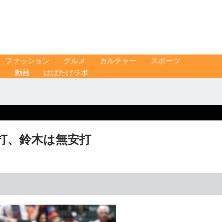
ファッション
グルメ
カルチャー
スポーツ
ス
動画
はばたけラボ
安打、鈴木は無安打