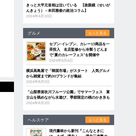
きっと大平元首相は泣いている 【政眼鏡（せいが
んきょう）－本田雅俊の政治コラム】
2026年6月10日
グルメ
もっと見る
セブン‐イレブン、カレー15商品を一
斉投入 名店監修から冷製うどんま
で“夏のカレーフェス”を開催中
2026年8月6日
横浜高島屋で「韓国市場」がスタート 人気グルメ
から雑貨まで約30ブランドが集結
2026年8月5日
「山梨県笛吹川フルーツ公園」でサマーフェス 富
士山を眺めながら水遊び、季節限定の桃のかき氷も
2026年8月3日
ヘルスケア
もっと見る
現代書林から新刊『こんなときに