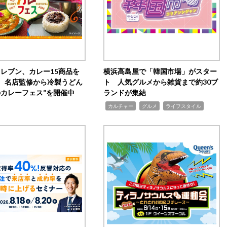
イレブン、カレー15商品を
横浜高島屋で「韓国市場」がスター
 名店監修から冷製うどん
ト 人気グルメから雑貨まで約30ブ
のカレーフェス”を開催中
ランドが集結
,
,
,
カルチャー
グルメ
ライフスタイル