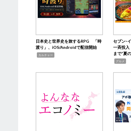
日本史と世界史を旅するRPG 「時
セブン‐
渡り」、iOS/Androidで配信開始
一斉投入
まで“夏
,
カルチャー
,
グルメ