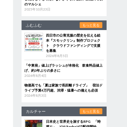
のマルシェ
2025年10月23日
ふむふむ
もっと見る
四日市の公害克服の歴史を伝える絵
本『スモックリン』制作プロジェク
ト クラウドファンディングで支援
を募集
2026年8月5日
「中東発」値上げラッシュが本格化 飲食料品値上
げ、約3年ぶりの多さに
2026年8月4日
物価高でも「夏は家族で長距離ドライブ」 宿泊ド
ライブ予算4万円超、渋滞・猛暑への備えも必須
2026年8月3日
カルチャー
もっと見る
日本史と世界史を旅するRPG 「時
渡り」、iOS/Androidで配信開始