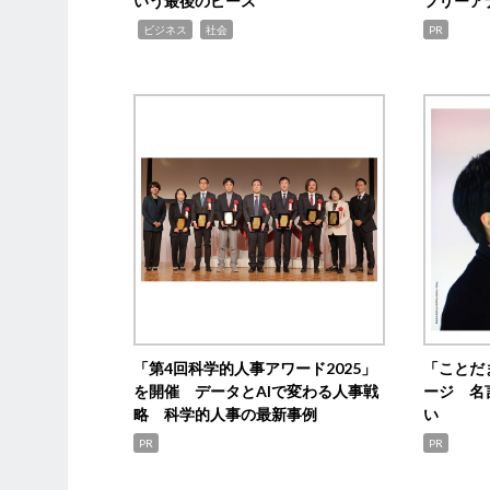
いう最後のピース
フリーア
,
,
ビジネス
社会
PR
「第4回科学的人事アワード2025」
「ことだ
を開催 データとAIで変わる人事戦
ージ 名
略 科学的人事の最新事例
い
PR
PR