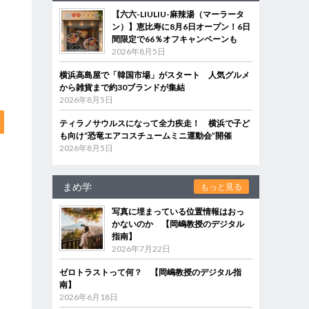
【六六-LIULIU-麻辣湯（マーラータ
ン）】恵比寿に8月6日オープン！6日
間限定で66％オフキャンペーンも
2026年8月5日
横浜高島屋で「韓国市場」がスタート 人気グルメ
から雑貨まで約30ブランドが集結
2026年8月5日
ティラノサウルスになって全力疾走！ 横浜で子ど
も向け“恐竜エアコスチュームミニ運動会”開催
2026年8月5日
まめ学
もっと見る
写真に埋まっている位置情報はおっ
かないのか 【岡嶋教授のデジタル
指南】
2026年7月22日
ゼロトラストって何？ 【岡嶋教授のデジタル指
南】
2026年6月18日