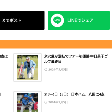
稽古は
米沢蓮が逆転でツアー初優勝 中日男子ゴ
ルフ最終日
2024年5月5日
目
オ3―6日（5日） 日本ハム、八回に4点
2024年5月5日