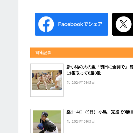
関連記事
新小結の大の里「初日に全開で」 
11番取って8勝3敗
2024年5月5日
楽1―4ロ（5日） 小島、完投で3勝
2024年5月5日