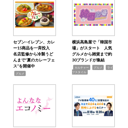
セブン‐イレブン、カレ
横浜高島屋で「韓国市
ー15商品を一斉投入
場」がスタート 人気
名店監修から冷製うど
グルメから雑貨まで約
んまで“夏のカレーフェ
30ブランドが集結
ス”を開催中
,
,
,
カルチャー
グルメ
ライ
フスタイル
,
グルメ