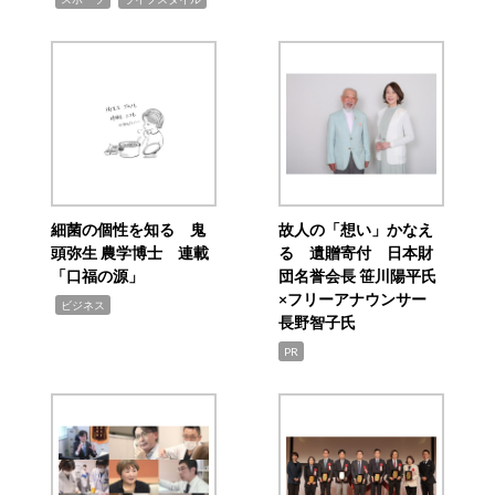
細菌の個性を知る 鬼
故人の「想い」かなえ
頭弥生 農学博士 連載
る 遺贈寄付 日本財
「口福の源」
団名誉会長 笹川陽平氏
×フリーアナウンサー
,
ビジネス
長野智子氏
PR