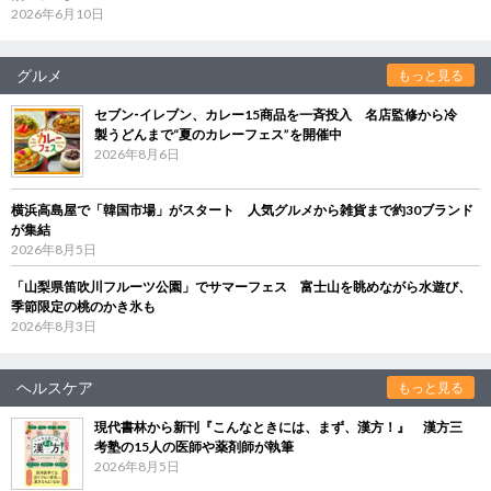
2026年6月10日
グルメ
もっと見る
セブン‐イレブン、カレー15商品を一斉投入 名店監修から冷
製うどんまで“夏のカレーフェス”を開催中
2026年8月6日
横浜高島屋で「韓国市場」がスタート 人気グルメから雑貨まで約30ブランド
が集結
2026年8月5日
「山梨県笛吹川フルーツ公園」でサマーフェス 富士山を眺めながら水遊び、
季節限定の桃のかき氷も
2026年8月3日
ヘルスケア
もっと見る
現代書林から新刊『こんなときには、まず、漢方！』 漢方三
考塾の15人の医師や薬剤師が執筆
2026年8月5日