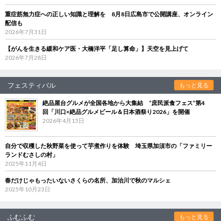
重症筋無力症への正しい知識と理解を 8月8日広島市で公開講座、オンライン
配信も
2026年7月31日
【がんを生きる緩和ケア医・大橋洋平「足し算命」】天空を見上げて
2026年7月28日
フェスティバル
もっと見る
絶品屋台グルメが全国各地から大集結 “庶民派食フェス”第4
回「川口×絶品グルメビール＆日本酒祭り2026」を開催
2026年4月15日
自分で収穫した秋野菜を使って芋煮作りを体験 埼玉県加須市の「ファミリー
ランドむさしの村」
2025年11月4日
春だけじゃもったいないさくらの名所、加治川で秋のマルシェ
2025年10月23日
ふむふむ
もっと見る