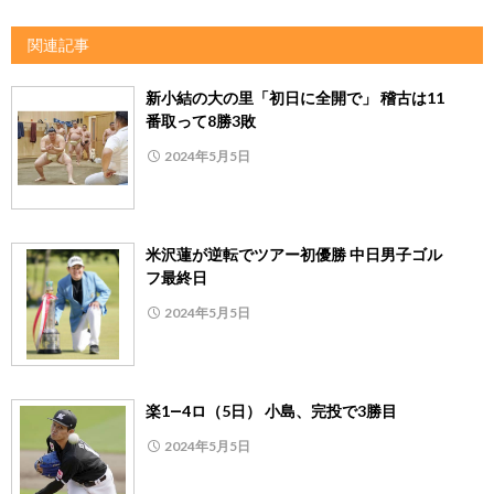
関連記事
新小結の大の里「初日に全開で」 稽古は11
番取って8勝3敗
2024年5月5日
米沢蓮が逆転でツアー初優勝 中日男子ゴル
フ最終日
2024年5月5日
楽1―4ロ（5日） 小島、完投で3勝目
2024年5月5日