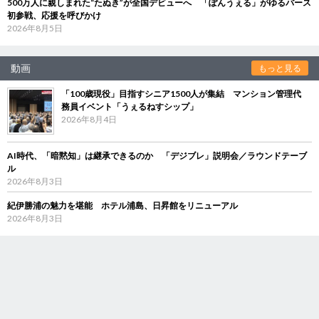
500万人に親しまれた“たぬき”が全国デビューへ 「ぽんうぇる」がゆるバース
初参戦、応援を呼びかけ
2026年8月5日
動画
もっと見る
「100歳現役」目指すシニア1500人が集結 マンション管理代
務員イベント「うぇるねすシップ」
2026年8月4日
AI時代、「暗黙知」は継承できるのか 「デジブレ」説明会／ラウンドテーブ
ル
2026年8月3日
紀伊勝浦の魅力を堪能 ホテル浦島、日昇館をリニューアル
2026年8月3日