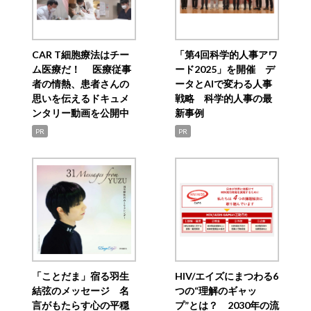
CAR T細胞療法はチー
「第4回科学的人事アワ
ム医療だ！ 医療従事
ード2025」を開催 デ
者の情熱、患者さんの
ータとAIで変わる人事
思いを伝えるドキュメ
戦略 科学的人事の最
ンタリー動画を公開中
新事例
PR
PR
「ことだま」宿る羽生
HIV/エイズにまつわる6
結弦のメッセージ 名
つの“理解のギャッ
言がもたらす心の平穏
プ”とは？ 2030年の流