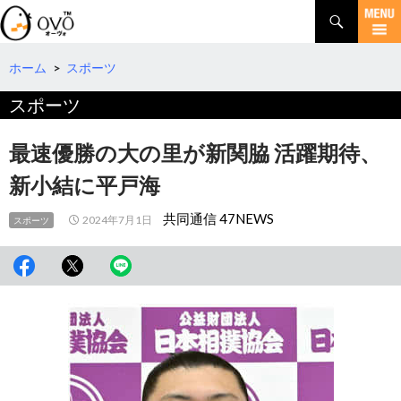
検
索
コ
ン
テ
ホーム
>
スポーツ
ン
スポーツ
ツ
へ
移
最速優勝の大の里が新関脇 活躍期待、
動
新小結に平戸海
共同通信 47NEWS
2024年7月1日
スポーツ