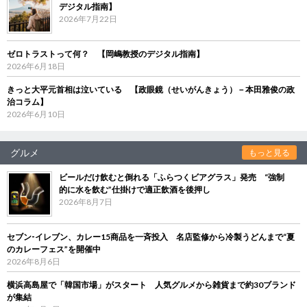
デジタル指南】
2026年7月22日
ゼロトラストって何？ 【岡嶋教授のデジタル指南】
2026年6月18日
きっと大平元首相は泣いている 【政眼鏡（せいがんきょう）－本田雅俊の政
治コラム】
2026年6月10日
グルメ
もっと見る
ビールだけ飲むと倒れる「ふらつくビアグラス」発売 “強制
的に水を飲む”仕掛けで適正飲酒を後押し
2026年8月7日
セブン‐イレブン、カレー15商品を一斉投入 名店監修から冷製うどんまで“夏
のカレーフェス”を開催中
2026年8月6日
横浜高島屋で「韓国市場」がスタート 人気グルメから雑貨まで約30ブランド
が集結