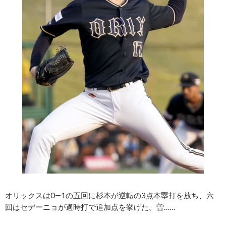
オリックスは0―1の五回に杉本が逆転の3点本塁打を放ち、六
回はセデーニョが適時打で追加点を挙げた。曽……