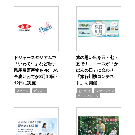
ドジャースタジアムで
旅の思い出を五・七・
「いわて牛」など岩手
五で！ エースが「か
県産農畜産物をPR JA
ばんの日」に合わせ
全農いわてが8月10日～
「旅行川柳コンテス
12日に実施
ト」を開催
,
,
,
,
,
スポーツ
ビジネス
おでかけ
ファッション
ライフスタイル