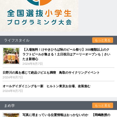
ライフスタイル
もっと見る
【入場無料！けやきひろば秋のビール祭り】300種類以上のク
ラフトビールが集まる！土日祝日はアーリーオープンも｜さい
たま新都心
2026年8月7日
日野川の風を感じて絶品ジビエも満喫 鳥取のサイクリングイベント
2026年8月7日
オールデイダイニングを一新 ヒルトン東京お台場、改装進む
2026年8月7日
まめ学
もっと見る
写真に埋まっている位置情報はおっかないのか 【岡嶋教授の