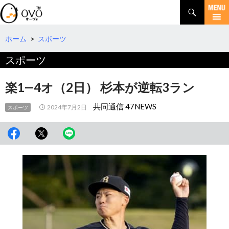
検
索
コ
ン
テ
ホーム
>
スポーツ
ン
スポーツ
ツ
へ
移
楽1―4オ（2日） 杉本が逆転3ラン
動
共同通信 47NEWS
2024年7月2日
スポーツ