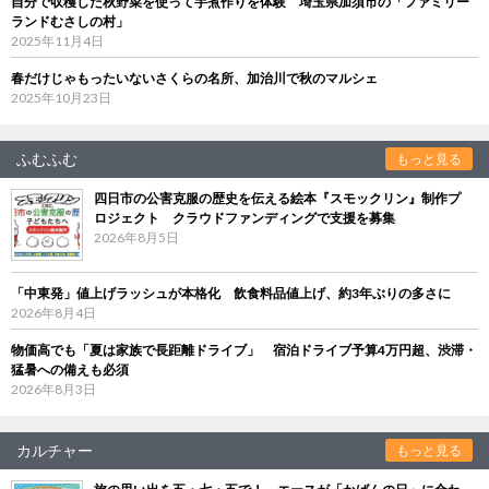
自分で収穫した秋野菜を使って芋煮作りを体験 埼玉県加須市の「ファミリー
ランドむさしの村」
2025年11月4日
春だけじゃもったいないさくらの名所、加治川で秋のマルシェ
2025年10月23日
ふむふむ
もっと見る
四日市の公害克服の歴史を伝える絵本『スモックリン』制作プ
ロジェクト クラウドファンディングで支援を募集
2026年8月5日
「中東発」値上げラッシュが本格化 飲食料品値上げ、約3年ぶりの多さに
2026年8月4日
物価高でも「夏は家族で長距離ドライブ」 宿泊ドライブ予算4万円超、渋滞・
猛暑への備えも必須
2026年8月3日
カルチャー
もっと見る