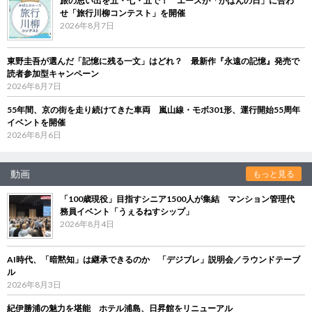
旅の思い出を五・七・五で！ エースが「かばんの日」に合わ
せ「旅行川柳コンテスト」を開催
2026年8月7日
東野圭吾が選んだ「記憶に残る一文」はどれ？ 最新作『永遠の記憶』発売で
読者参加型キャンペーン
2026年8月7日
55年間、京の街を走り続けてきた車両 嵐山線・モボ301形、運行開始55周年
イベントを開催
2026年8月6日
動画
もっと見る
「100歳現役」目指すシニア1500人が集結 マンション管理代
務員イベント「うぇるねすシップ」
2026年8月4日
AI時代、「暗黙知」は継承できるのか 「デジブレ」説明会／ラウンドテーブ
ル
2026年8月3日
紀伊勝浦の魅力を堪能 ホテル浦島、日昇館をリニューアル