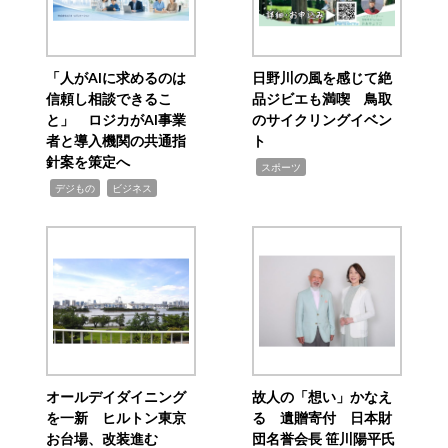
「人がAIに求めるのは
日野川の風を感じて絶
信頼し相談できるこ
品ジビエも満喫 鳥取
と」 ロジカがAI事業
のサイクリングイベン
者と導入機関の共通指
ト
針案を策定へ
,
スポーツ
,
,
デジもの
ビジネス
オールデイダイニング
故人の「想い」かなえ
を一新 ヒルトン東京
る 遺贈寄付 日本財
お台場、改装進む
団名誉会長 笹川陽平氏