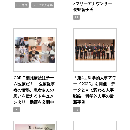
×フリーアナウンサー
,
,
ビジネス
ライフスタイル
長野智子氏
PR
CAR T細胞療法はチー
「第4回科学的人事アワ
ム医療だ！ 医療従事
ード2025」を開催 デ
者の情熱、患者さんの
ータとAIで変わる人事
思いを伝えるドキュメ
戦略 科学的人事の最
ンタリー動画を公開中
新事例
PR
PR