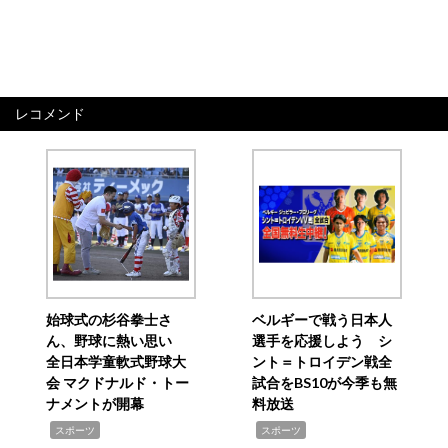
レコメンド
始球式の杉谷拳士さ
ベルギーで戦う日本人
ん、野球に熱い思い
選手を応援しよう シ
全日本学童軟式野球大
ント＝トロイデン戦全
会 マクドナルド・トー
試合をBS10が今季も無
ナメントが開幕
料放送
,
,
スポーツ
スポーツ