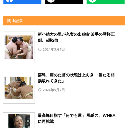
関連記事
新小結大の里が充実の出稽古 苦手の琴桜圧
倒、6勝2敗
2024年5月7日
霧島、痛めた首の状態は上向き 「当たる相
撲取れてきた」
2024年5月7日
最高峰目指す「何でも屋」 馬瓜ス、WNBA
に再挑戦