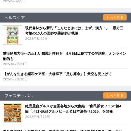
2026年8月5日
ヘルスケア
もっと見る
現代書林から新刊『こんなときには、まず、漢方！』 漢方三
考塾の15人の医師や薬剤師が執筆
2026年8月5日
重症筋無力症への正しい知識と理解を 8月8日広島市で公開講座、オンライン
配信も
2026年7月31日
【がんを生きる緩和ケア医・大橋洋平「足し算命」】天空を見上げて
2026年7月28日
フェスティバル
もっと見る
絶品屋台グルメが全国各地から大集結 “庶民派食フェス”第4
回「川口×絶品グルメビール＆日本酒祭り2026」を開催
2026年4月15日