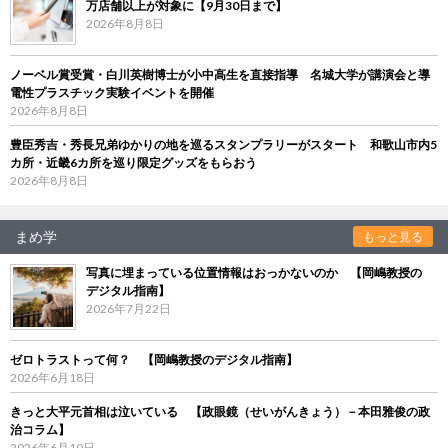
万店舗以上が対象に【9月30日まで】
2026年8月8日
ノーベル賞受賞・白川英樹博士が小中高生を直接指導 名城大学が講演会と導
電性プラスチック実験イベントを開催
2026年8月8日
豊臣秀吉・秀長兄弟ゆかりの地を巡るスタンプラリーがスタート 和歌山市内5
カ所・近畿6カ所を巡り限定グッズをもらおう
2026年8月8日
まめ学
もっと見る
写真に埋まっている位置情報はおっかないのか 【岡嶋教授の
デジタル指南】
2026年7月22日
ゼロトラストって何？ 【岡嶋教授のデジタル指南】
2026年6月18日
きっと大平元首相は泣いている 【政眼鏡（せいがんきょう）－本田雅俊の政
治コラム】
2026年6月10日