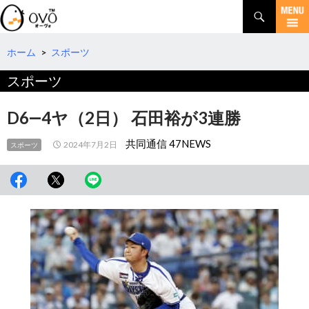
検
索
コ
ン
テ
ホーム
>
スポーツ
ン
スポーツ
ツ
へ
移
D6―4ヤ（2日） 石田裕が3連勝
動
共同通信 47NEWS
2024年7月2日
スポーツ