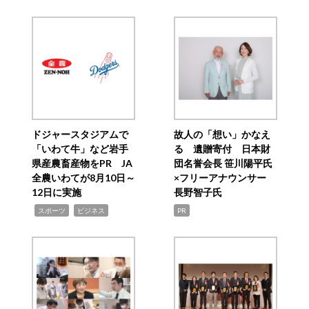
ドジャースタジアムで
故人の「想い」かなえ
「いわて牛」など岩手
る 遺贈寄付 日本財
県産農畜産物をPR JA
団名誉会長 笹川陽平氏
全農いわてが8月10日～
×フリーアナウンサー
12日に実施
長野智子氏
,
,
スポーツ
ビジネス
PR