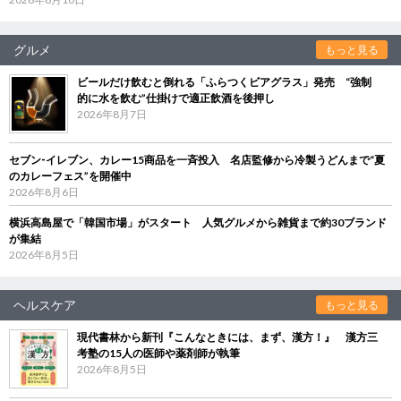
グルメ
もっと見る
ビールだけ飲むと倒れる「ふらつくビアグラス」発売 “強制
的に水を飲む”仕掛けで適正飲酒を後押し
2026年8月7日
セブン‐イレブン、カレー15商品を一斉投入 名店監修から冷製うどんまで“夏
のカレーフェス”を開催中
2026年8月6日
横浜高島屋で「韓国市場」がスタート 人気グルメから雑貨まで約30ブランド
が集結
2026年8月5日
ヘルスケア
もっと見る
現代書林から新刊『こんなときには、まず、漢方！』 漢方三
考塾の15人の医師や薬剤師が執筆
2026年8月5日