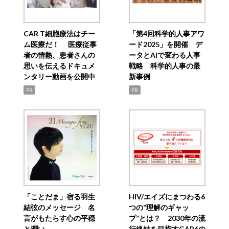
CAR T細胞療法はチー
「第4回科学的人事アワ
ム医療だ！ 医療従事
ード2025」を開催 デ
者の情熱、患者さんの
ータとAIで変わる人事
思いを伝えるドキュメ
戦略 科学的人事の最
ンタリー動画を公開中
新事例
PR
PR
「ことだま」宿る羽生
HIV/エイズにまつわる6
結弦のメッセージ 名
つの“理解のギャッ
言がもたらす心の平穏
プ”とは？ 2030年の流
と潤い
行終結を目指すGAP6の