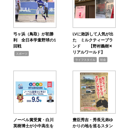
弓ヶ浜（鳥取）が初勝
LVに敗訴して人気が出
利 全日本学童野球の1
た ミルクティーブラ
回戦
ンド 【野村義樹✕
リアルワールド】
,
スポーツ
,
,
ライフスタイル
社会
ノーベル賞受賞・白川
豊臣秀吉・秀長兄弟ゆ
英樹博士が小中高生を
かりの地を巡るスタン