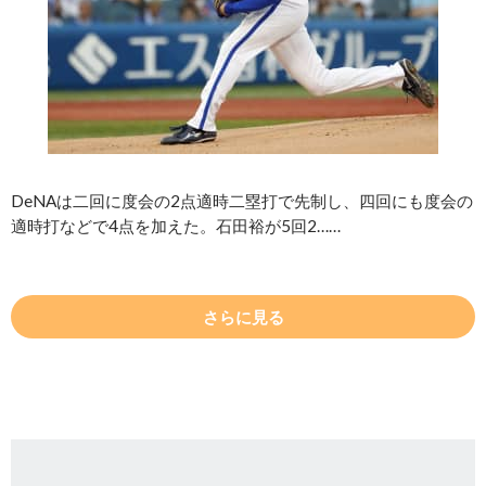
DeNAは二回に度会の2点適時二塁打で先制し、四回にも度会の
適時打などで4点を加えた。石田裕が5回2……
さらに見る