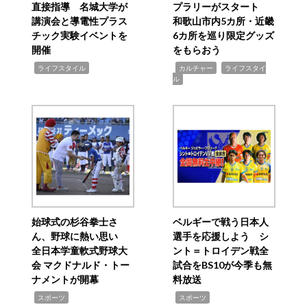
直接指導 名城大学が
プラリーがスタート
講演会と導電性プラス
和歌山市内5カ所・近畿
チック実験イベントを
6カ所を巡り限定グッズ
開催
をもらおう
,
,
,
ライフスタイル
カルチャー
ライフスタイ
ル
始球式の杉谷拳士さ
ベルギーで戦う日本人
ん、野球に熱い思い
選手を応援しよう シ
全日本学童軟式野球大
ント＝トロイデン戦全
会 マクドナルド・トー
試合をBS10が今季も無
ナメントが開幕
料放送
,
,
スポーツ
スポーツ