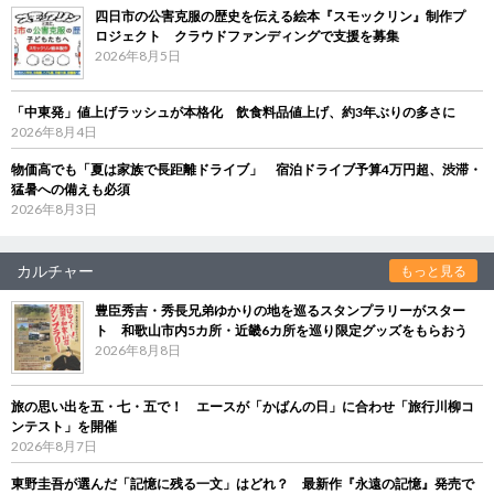
四日市の公害克服の歴史を伝える絵本『スモックリン』制作プ
ロジェクト クラウドファンディングで支援を募集
2026年8月5日
「中東発」値上げラッシュが本格化 飲食料品値上げ、約3年ぶりの多さに
2026年8月4日
物価高でも「夏は家族で長距離ドライブ」 宿泊ドライブ予算4万円超、渋滞・
猛暑への備えも必須
2026年8月3日
カルチャー
もっと見る
豊臣秀吉・秀長兄弟ゆかりの地を巡るスタンプラリーがスター
ト 和歌山市内5カ所・近畿6カ所を巡り限定グッズをもらおう
2026年8月8日
旅の思い出を五・七・五で！ エースが「かばんの日」に合わせ「旅行川柳コ
ンテスト」を開催
2026年8月7日
東野圭吾が選んだ「記憶に残る一文」はどれ？ 最新作『永遠の記憶』発売で