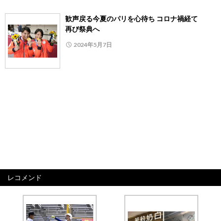
歓声戻る今夏のパリを心待ち コロナ禍経て
再び祭典へ
2024年5月7日
レコメンド