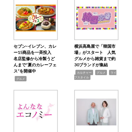
セブン‐イレブン、カレ
横浜高島屋で「韓国市
ー15商品を一斉投入
場」がスタート 人気
名店監修から冷製うど
グルメから雑貨まで約
んまで“夏のカレーフェ
30ブランドが集結
ス”を開催中
,
,
,
カルチャー
グルメ
ライ
フスタイル
,
グルメ