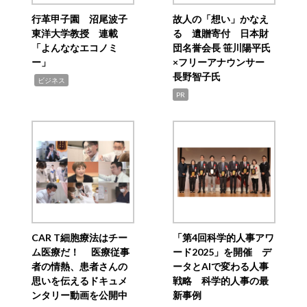
行革甲子園 沼尾波子
故人の「想い」かなえ
東洋大学教授 連載
る 遺贈寄付 日本財
「よんななエコノミ
団名誉会長 笹川陽平氏
ー」
×フリーアナウンサー
長野智子氏
,
ビジネス
PR
CAR T細胞療法はチー
「第4回科学的人事アワ
ム医療だ！ 医療従事
ード2025」を開催 デ
者の情熱、患者さんの
ータとAIで変わる人事
思いを伝えるドキュメ
戦略 科学的人事の最
ンタリー動画を公開中
新事例