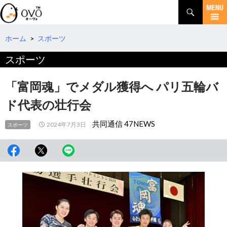
検
索
コ
ン
テ
ホーム
>
スポーツ
ン
スポーツ
ツ
へ
移
「富岡魂」でメダル獲得へ パリ五輪バ
動
ド代表の壮行会
共同通信 47NEWS
2024年7月3日
スポーツ