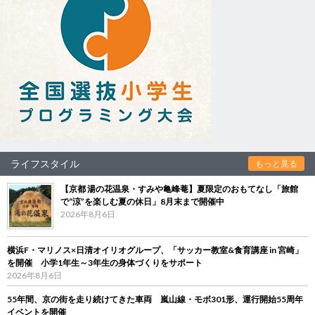
ライフスタイル
もっと見る
【京都 湯の花温泉・すみや亀峰菴】夏限定のおもてなし「旅館
で“涼”を楽しむ夏の休日」8月末まで開催中
2026年8月6日
横浜F・マリノス×日清オイリオグループ、「サッカー教室&食育講座 in 宮崎」
を開催 小学1年生～3年生の身体づくりをサポート
2026年8月6日
55年間、京の街を走り続けてきた車両 嵐山線・モボ301形、運行開始55周年
イベントを開催