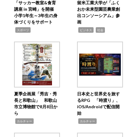
「サッカー教室&食育
留米工業大学が「ふく
講座 in 宮崎」を開催
おか未来型園芸農業創
小学1年生～3年生の身
出コンソーシアム」参
体づくりをサポート
画
,
,
,
スポーツ
ビジネス
社会
夏季企画展「秀吉・秀
日本史と世界史を旅す
長と和歌山」 和歌山
るRPG 「時渡り」、
市立博物館で8月8日か
iOS/Androidで配信開
ら
始
,
,
カルチャー
カルチャー