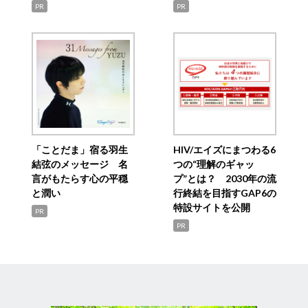
PR
PR
「ことだま」宿る羽生
HIV/エイズにまつわる6
結弦のメッセージ 名
つの“理解のギャッ
言がもたらす心の平穏
プ”とは？ 2030年の流
と潤い
行終結を目指すGAP6の
特設サイトを公開
PR
PR