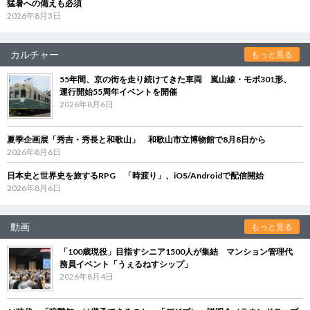
猛暑への備えも必須
2026年8月3日
カルチャー
もっと見る
55年間、京の街を走り続けてきた車両 嵐山線・モボ301形、
運行開始55周年イベントを開催
2026年8月6日
夏季企画展「秀吉・秀長と和歌山」 和歌山市立博物館で8月8日から
2026年8月6日
日本史と世界史を旅するRPG 「時渡り」、iOS/Androidで配信開始
2026年8月6日
動画
もっと見る
「100歳現役」目指すシニア1500人が集結 マンション管理代
務員イベント「うぇるねすシップ」
2026年8月4日