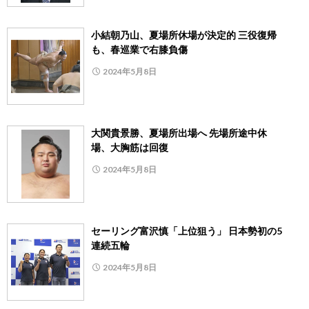
小結朝乃山、夏場所休場が決定的 三役復帰
も、春巡業で右膝負傷
2024年5月8日
大関貴景勝、夏場所出場へ 先場所途中休
場、大胸筋は回復
2024年5月8日
セーリング富沢慎「上位狙う」 日本勢初の5
連続五輪
2024年5月8日