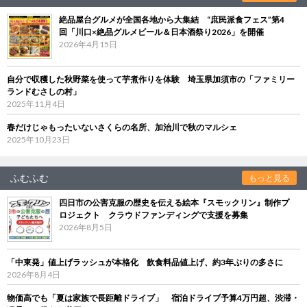
絶品屋台グルメが全国各地から大集結 “庶民派食フェス”第4
回「川口×絶品グルメビール＆日本酒祭り2026」を開催
2026年4月15日
自分で収穫した秋野菜を使って芋煮作りを体験 埼玉県加須市の「ファミリー
ランドむさしの村」
2025年11月4日
春だけじゃもったいないさくらの名所、加治川で秋のマルシェ
2025年10月23日
ふむふむ
もっと見る
四日市の公害克服の歴史を伝える絵本『スモックリン』制作プ
ロジェクト クラウドファンディングで支援を募集
2026年8月5日
「中東発」値上げラッシュが本格化 飲食料品値上げ、約3年ぶりの多さに
2026年8月4日
物価高でも「夏は家族で長距離ドライブ」 宿泊ドライブ予算4万円超、渋滞・