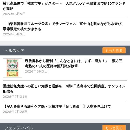
横浜高島屋で「韓国市場」がスタート 人気グルメから雑貨まで約30ブランド
が集結
2026年8月5日
「山梨県笛吹川フルーツ公園」でサマーフェス 富士山を眺めながら水遊び、
季節限定の桃のかき氷も
2026年8月3日
ヘルスケア
もっと見る
現代書林から新刊『こんなときには、まず、漢方！』 漢方三
考塾の15人の医師や薬剤師が執筆
2026年8月5日
重症筋無力症への正しい知識と理解を 8月8日広島市で公開講座、オンライン
配信も
2026年7月31日
【がんを生きる緩和ケア医・大橋洋平「足し算命」】天空を見上げて
2026年7月28日
フェスティバル
もっと見る