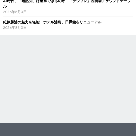
AI時代、「暗黙知」は継承できるのか 「デジブレ」説明会／ラウンドテーブ
ル
2026年8月3日
紀伊勝浦の魅力を堪能 ホテル浦島、日昇館をリニューアル
2026年8月3日