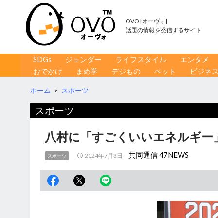
OVO [オーヴォ]
話題の情報を発信するサイト
コンテンツへ移動
検
SDGs
ジェンダー
ライフスタイル
エンタメ
索
おでかけ
まめ学
デジもの
ペット
ビジネ
ホーム
>
スポーツ
スポーツ
八村に「すごくいいエネルギー
共同通信 47NEWS
2024年7月3日
スポーツ