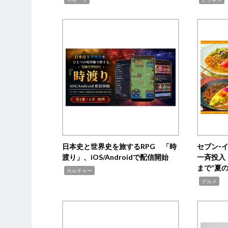
日本史と世界史を旅するRPG 「時
セブン‐
渡り」、iOS/Androidで配信開始
一斉投入
まで“夏
,
カルチャー
,
グルメ