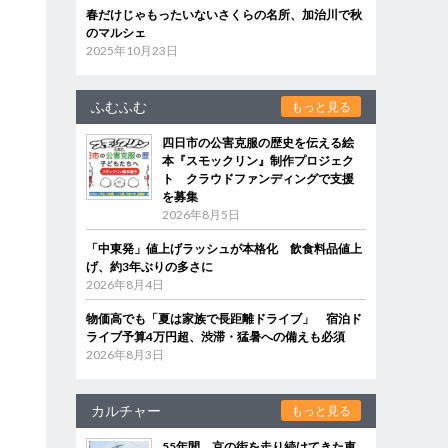
春だけじゃもったいないさくらの名所、加治川で秋
のマルシェ
2025年10月23日
ふむふむ
もっと見る
四日市の公害克服の歴史を伝える絵
本『スモックリン』制作プロジェク
ト クラウドファンディングで支援
を募集
2026年8月5日
「中東発」値上げラッシュが本格化 飲食料品値上
げ、約3年ぶりの多さに
2026年8月4日
物価高でも「夏は家族で長距離ドライブ」 宿泊ド
ライブ予算4万円超、渋滞・猛暑への備えも必須
2026年8月3日
カルチャー
もっと見る
55年間、京の街を走り続けてきた車