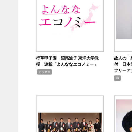
行革甲子園 沼尾波子 東洋大学教
故人の「
授 連載「よんななエコノミー」
付 日本
フリーア
,
ビジネス
PR