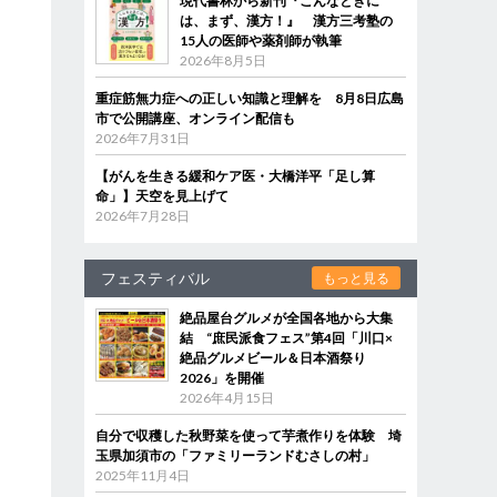
現代書林から新刊『こんなときに
は、まず、漢方！』 漢方三考塾の
15人の医師や薬剤師が執筆
2026年8月5日
重症筋無力症への正しい知識と理解を 8月8日広島
市で公開講座、オンライン配信も
2026年7月31日
【がんを生きる緩和ケア医・大橋洋平「足し算
命」】天空を見上げて
2026年7月28日
フェスティバル
もっと見る
絶品屋台グルメが全国各地から大集
結 “庶民派食フェス”第4回「川口×
絶品グルメビール＆日本酒祭り
2026」を開催
2026年4月15日
自分で収穫した秋野菜を使って芋煮作りを体験 埼
玉県加須市の「ファミリーランドむさしの村」
2025年11月4日