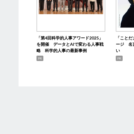
「第4回科学的人事アワード2025」
「ことだ
を開催 データとAIで変わる人事戦
ージ 名
略 科学的人事の最新事例
い
PR
PR