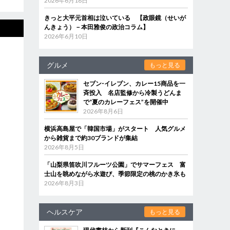
2026年6月18日
きっと大平元首相は泣いている 【政眼鏡（せいが
んきょう）－本田雅俊の政治コラム】
2026年6月10日
グルメ
もっと見る
セブン‐イレブン、カレー15商品を一
斉投入 名店監修から冷製うどんま
で“夏のカレーフェス”を開催中
2026年8月6日
横浜高島屋で「韓国市場」がスタート 人気グルメ
から雑貨まで約30ブランドが集結
2026年8月5日
「山梨県笛吹川フルーツ公園」でサマーフェス 富
士山を眺めながら水遊び、季節限定の桃のかき氷も
2026年8月3日
ヘルスケア
もっと見る