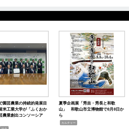
で園芸農業の持続的発展目
夏季企画展「秀吉・秀長と和歌
留米工業大学が「ふくおか
山」 和歌山市立博物館で8月8日か
芸農業創出コンソーシア
ら
,
カルチャー
社会