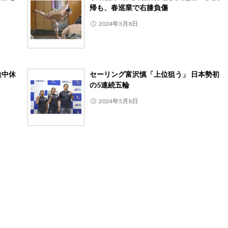
帰も、春巡業で右膝負傷
2024年5月8日
途中休
セーリング富沢慎「上位狙う」 日本勢初
の5連続五輪
2024年5月8日