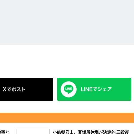
検察と
小結朝乃山、夏場所休場が決定的 三役復