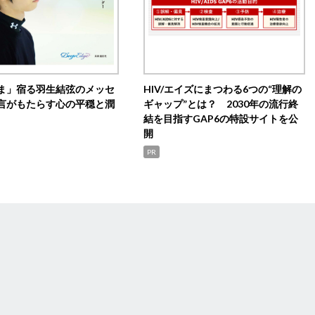
ま」宿る羽生結弦のメッセ
HIV/エイズにまつわる6つの“理解の
言がもたらす心の平穏と潤
ギャップ”とは？ 2030年の流行終
結を目指すGAP6の特設サイトを公
開
PR