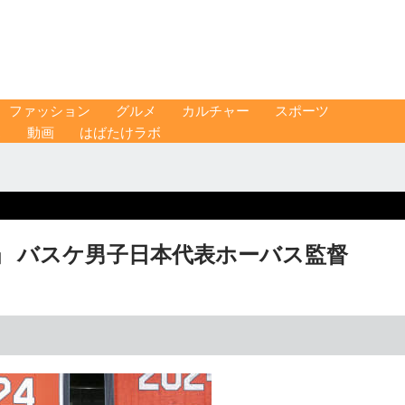
ファッション
グルメ
カルチャー
スポーツ
ス
動画
はばたけラボ
」 バスケ男子日本代表ホーバス監督