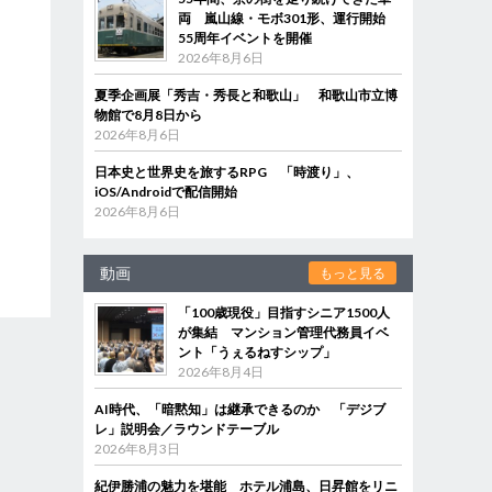
両 嵐山線・モボ301形、運行開始
55周年イベントを開催
2026年8月6日
夏季企画展「秀吉・秀長と和歌山」 和歌山市立博
物館で8月8日から
2026年8月6日
日本史と世界史を旅するRPG 「時渡り」、
iOS/Androidで配信開始
2026年8月6日
動画
もっと見る
「100歳現役」目指すシニア1500人
が集結 マンション管理代務員イベ
ント「うぇるねすシップ」
2026年8月4日
AI時代、「暗黙知」は継承できるのか 「デジブ
レ」説明会／ラウンドテーブル
2026年8月3日
紀伊勝浦の魅力を堪能 ホテル浦島、日昇館をリニ