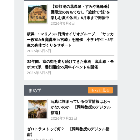
【京都 湯の花温泉・すみや亀峰菴】
夏限定のおもてなし「旅館で“涼”を
楽しむ夏の休日」8月末まで開催中
2026年8月6日
横浜F・マリノス×日清オイリオグループ、「サッカ
ー教室&食育講座 in 宮崎」を開催 小学1年生～3年
生の身体づくりをサポート
2026年8月6日
55年間、京の街を走り続けてきた車両 嵐山線・モ
ボ301形、運行開始55周年イベントを開催
2026年8月6日
まめ学
もっと見る
写真に埋まっている位置情報はおっ
かないのか 【岡嶋教授のデジタル
指南】
2026年7月22日
ゼロトラストって何？ 【岡嶋教授のデジタル指
南】