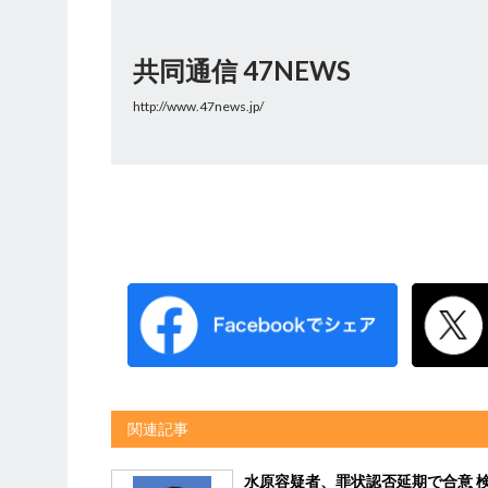
共同通信 47NEWS
http://www.47news.jp/
関連記事
水原容疑者、罪状認否延期で合意 