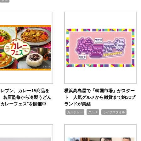
イレブン、カレー15商品を
横浜高島屋で「韓国市場」がスター
 名店監修から冷製うどん
ト 人気グルメから雑貨まで約30ブ
のカレーフェス”を開催中
ランドが集結
,
,
,
カルチャー
グルメ
ライフスタイル