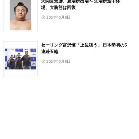
大関貴景勝、夏場所出場へ 先場所途中休
場、大胸筋は回復
2024年5月8日
セーリング富沢慎「上位狙う」 日本勢初の5
連続五輪
2024年5月8日