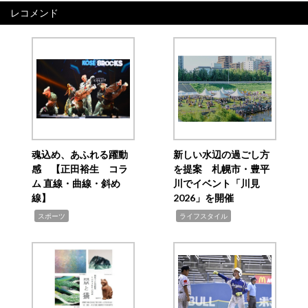
レコメンド
魂込め、あふれる躍動
新しい水辺の過ごし方
感 【正田裕生 コラ
を提案 札幌市・豊平
ム 直線・曲線・斜め
川でイベント「川見
線】
2026」を開催
,
,
スポーツ
ライフスタイル