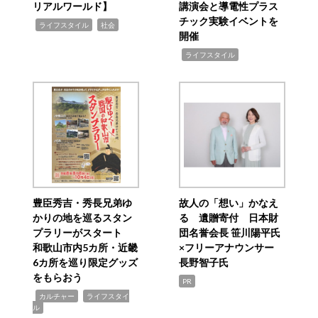
リアルワールド】
講演会と導電性プラス
チック実験イベントを
,
,
ライフスタイル
社会
開催
,
ライフスタイル
豊臣秀吉・秀長兄弟ゆ
故人の「想い」かなえ
かりの地を巡るスタン
る 遺贈寄付 日本財
プラリーがスタート
団名誉会長 笹川陽平氏
和歌山市内5カ所・近畿
×フリーアナウンサー
6カ所を巡り限定グッズ
長野智子氏
をもらおう
PR
,
,
カルチャー
ライフスタイ
ル