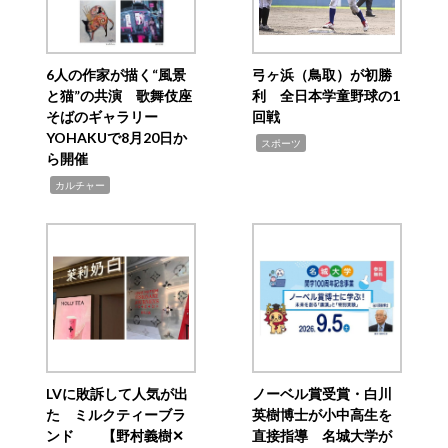
6人の作家が描く“風景
弓ヶ浜（鳥取）が初勝
と猫”の共演 歌舞伎座
利 全日本学童野球の1
そばのギャラリー
回戦
YOHAKUで8月20日か
,
スポーツ
ら開催
,
カルチャー
LVに敗訴して人気が出
ノーベル賞受賞・白川
た ミルクティーブラ
英樹博士が小中高生を
ンド 【野村義樹✕
直接指導 名城大学が