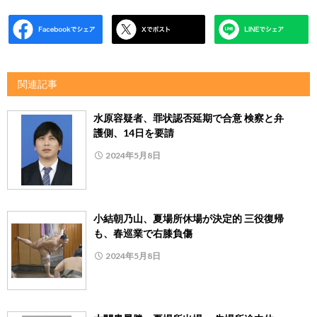
関連記事
水原容疑者、罪状認否延期で合意 検察と弁
護側、14日を要請
2024年5月8日
小結朝乃山、夏場所休場が決定的 三役復帰
も、春巡業で右膝負傷
2024年5月8日