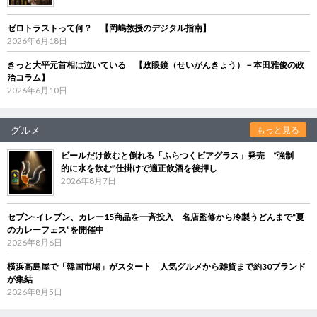
ゼロトラストって何？ 【岡嶋教授のデジタル指南】
2026年6月18日
きっと大平元首相は泣いている 【政眼鏡（せいがんきょう）－本田雅俊の政
治コラム】
2026年6月10日
グルメ
もっと見る
ビールだけ飲むと倒れる「ふらつくビアグラス」発売 “強制
的に水を飲む”仕掛けで適正飲酒を後押し
2026年8月7日
セブン‐イレブン、カレー15商品を一斉投入 名店監修から冷製うどんまで“夏
のカレーフェス”を開催中
2026年8月6日
横浜高島屋で「韓国市場」がスタート 人気グルメから雑貨まで約30ブランド
が集結
2026年8月5日