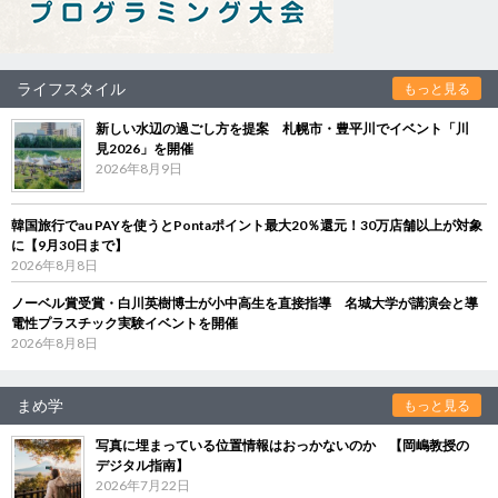
ライフスタイル
もっと見る
新しい水辺の過ごし方を提案 札幌市・豊平川でイベント「川
見2026」を開催
2026年8月9日
韓国旅行でau PAYを使うとPontaポイント最大20％還元！30万店舗以上が対象
に【9月30日まで】
2026年8月8日
ノーベル賞受賞・白川英樹博士が小中高生を直接指導 名城大学が講演会と導
電性プラスチック実験イベントを開催
2026年8月8日
まめ学
もっと見る
写真に埋まっている位置情報はおっかないのか 【岡嶋教授の
デジタル指南】
2026年7月22日