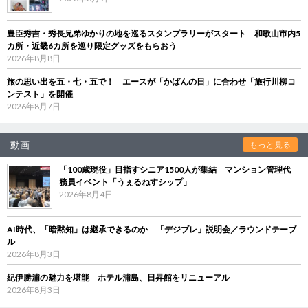
豊臣秀吉・秀長兄弟ゆかりの地を巡るスタンプラリーがスタート 和歌山市内5
カ所・近畿6カ所を巡り限定グッズをもらおう
2026年8月8日
旅の思い出を五・七・五で！ エースが「かばんの日」に合わせ「旅行川柳コ
ンテスト」を開催
2026年8月7日
動画
もっと見る
「100歳現役」目指すシニア1500人が集結 マンション管理代
務員イベント「うぇるねすシップ」
2026年8月4日
AI時代、「暗黙知」は継承できるのか 「デジブレ」説明会／ラウンドテーブ
ル
2026年8月3日
紀伊勝浦の魅力を堪能 ホテル浦島、日昇館をリニューアル
2026年8月3日