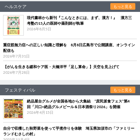
ヘルスケア
もっと見る
現代書林から新刊『こんなときには、まず、漢方！』 漢方三
考塾の15人の医師や薬剤師が執筆
2026年8月5日
重症筋無力症への正しい知識と理解を 8月8日広島市で公開講座、オンライン
配信も
2026年7月31日
【がんを生きる緩和ケア医・大橋洋平「足し算命」】天空を見上げて
2026年7月28日
フェスティバル
もっと見る
絶品屋台グルメが全国各地から大集結 “庶民派食フェス”第4
回「川口×絶品グルメビール＆日本酒祭り2026」を開催
2026年4月15日
自分で収穫した秋野菜を使って芋煮作りを体験 埼玉県加須市の「ファミリー
ランドむさしの村」
2025年11月4日