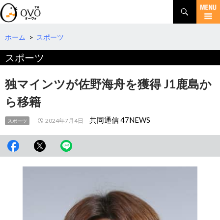
検
索
コ
ン
テ
ホーム
>
スポーツ
ン
スポーツ
ツ
へ
移
独マインツが佐野海舟を獲得 J1鹿島か
動
ら移籍
共同通信 47NEWS
2024年7月4日
スポーツ