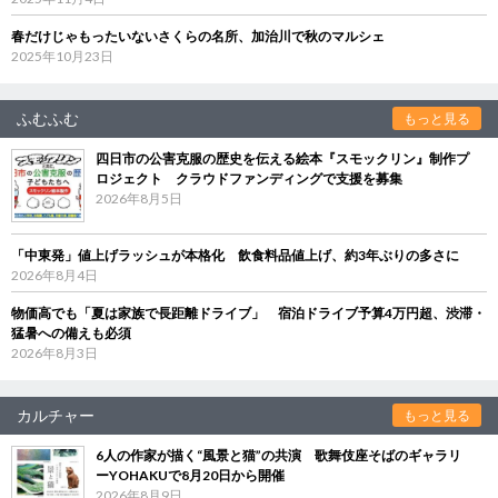
春だけじゃもったいないさくらの名所、加治川で秋のマルシェ
2025年10月23日
ふむふむ
もっと見る
四日市の公害克服の歴史を伝える絵本『スモックリン』制作プ
ロジェクト クラウドファンディングで支援を募集
2026年8月5日
「中東発」値上げラッシュが本格化 飲食料品値上げ、約3年ぶりの多さに
2026年8月4日
物価高でも「夏は家族で長距離ドライブ」 宿泊ドライブ予算4万円超、渋滞・
猛暑への備えも必須
2026年8月3日
カルチャー
もっと見る
6人の作家が描く“風景と猫”の共演 歌舞伎座そばのギャラリ
ーYOHAKUで8月20日から開催
2026年8月9日