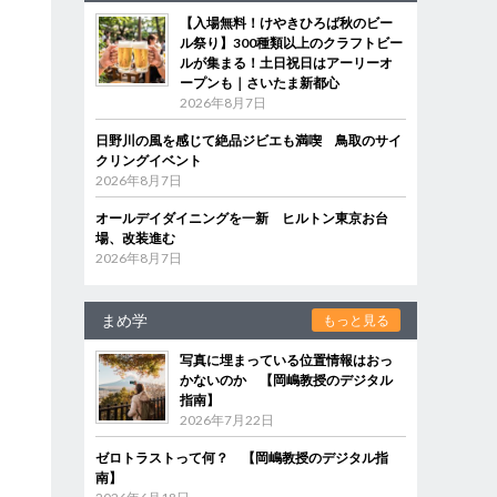
【入場無料！けやきひろば秋のビー
ル祭り】300種類以上のクラフトビー
ルが集まる！土日祝日はアーリーオ
ープンも｜さいたま新都心
2026年8月7日
日野川の風を感じて絶品ジビエも満喫 鳥取のサイ
クリングイベント
2026年8月7日
オールデイダイニングを一新 ヒルトン東京お台
場、改装進む
2026年8月7日
まめ学
もっと見る
写真に埋まっている位置情報はおっ
かないのか 【岡嶋教授のデジタル
指南】
2026年7月22日
ゼロトラストって何？ 【岡嶋教授のデジタル指
南】