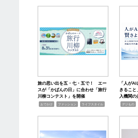
旅の思い出を五・七・五で！ エー
「人がA
スが「かばんの日」に合わせ「旅行
きること
川柳コンテスト」を開催
入機関の
,
,
,
,
,
おでかけ
ファッション
ライフスタイル
デジもの