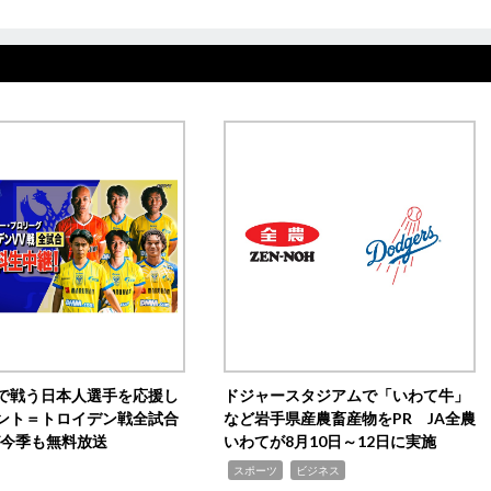
で戦う日本人選手を応援し
ドジャースタジアムで「いわて牛」
ント＝トロイデン戦全試合
など岩手県産農畜産物をPR JA全農
0が今季も無料放送
いわてが8月10日～12日に実施
,
,
スポーツ
ビジネス