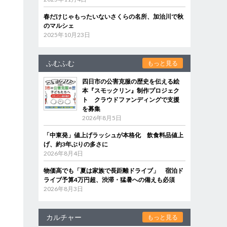
春だけじゃもったいないさくらの名所、加治川で秋
のマルシェ
2025年10月23日
ふむふむ
もっと見る
四日市の公害克服の歴史を伝える絵
本『スモックリン』制作プロジェク
ト クラウドファンディングで支援
を募集
2026年8月5日
「中東発」値上げラッシュが本格化 飲食料品値上
げ、約3年ぶりの多さに
2026年8月4日
物価高でも「夏は家族で長距離ドライブ」 宿泊ド
ライブ予算4万円超、渋滞・猛暑への備えも必須
2026年8月3日
カルチャー
もっと見る