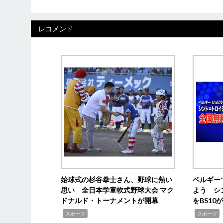
レコメンド
始球式の杉谷拳士さん、野球に熱い
ベルギー
思い 全日本学童軟式野球大会 マク
よう シ
ドナルド・トーナメントが開幕
をBS1
,
,
スポーツ
スポーツ