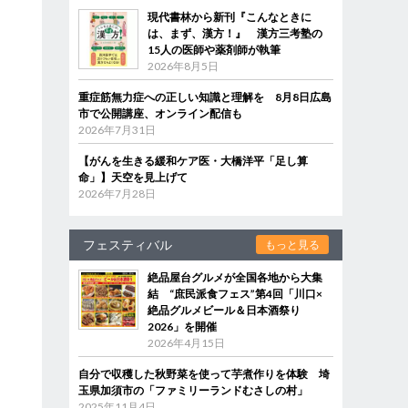
現代書林から新刊『こんなときに
は、まず、漢方！』 漢方三考塾の
15人の医師や薬剤師が執筆
2026年8月5日
重症筋無力症への正しい知識と理解を 8月8日広島
市で公開講座、オンライン配信も
2026年7月31日
【がんを生きる緩和ケア医・大橋洋平「足し算
命」】天空を見上げて
2026年7月28日
フェスティバル
もっと見る
絶品屋台グルメが全国各地から大集
結 “庶民派食フェス”第4回「川口×
絶品グルメビール＆日本酒祭り
2026」を開催
2026年4月15日
自分で収穫した秋野菜を使って芋煮作りを体験 埼
玉県加須市の「ファミリーランドむさしの村」
2025年11月4日