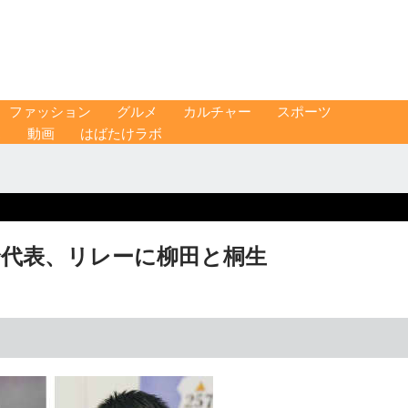
ファッション
グルメ
カルチャー
スポーツ
ス
動画
はばたけラボ
五輪代表、リレーに柳田と桐生