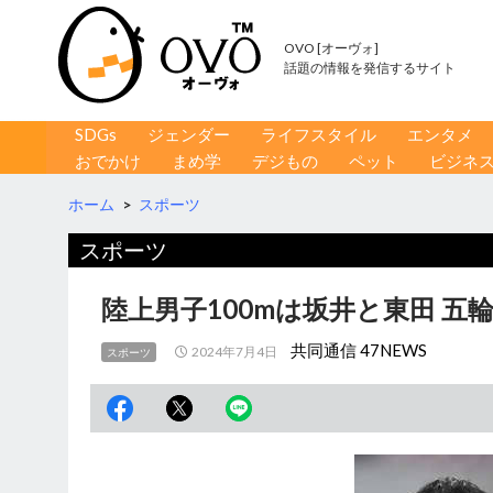
OVO [オーヴォ]
話題の情報を発信するサイト
コンテンツへ移動
検
SDGs
ジェンダー
ライフスタイル
エンタメ
索
おでかけ
まめ学
デジもの
ペット
ビジネ
ホーム
>
スポーツ
スポーツ
陸上男子100mは坂井と東田 
共同通信 47NEWS
2024年7月4日
スポーツ