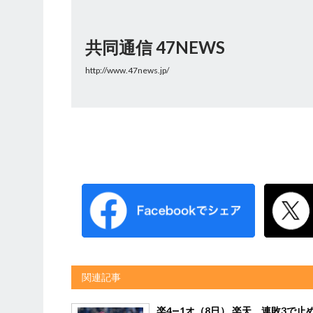
共同通信 47NEWS
http://www.47news.jp/
関連記事
楽4―1オ（8日） 楽天、連敗3で止