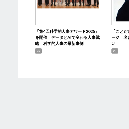
「第4回科学的人事アワード2025」
「ことだ
を開催 データとAIで変わる人事戦
ージ 名
略 科学的人事の最新事例
い
PR
PR