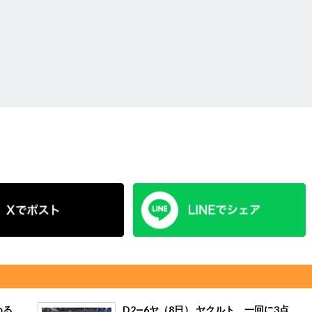
める
D2―6ヤ（8日） ヤクルト、一回に3点