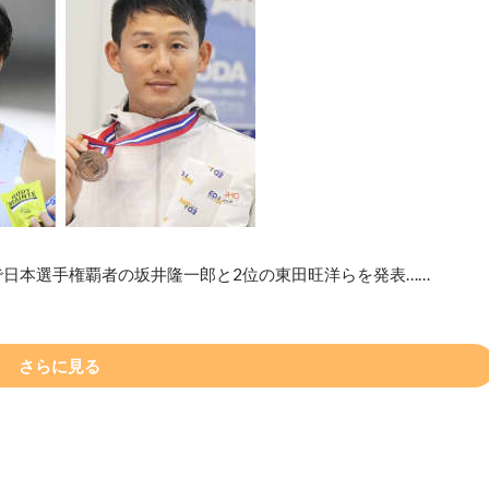
で日本選手権覇者の坂井隆一郎と2位の東田旺洋らを発表……
さらに見る