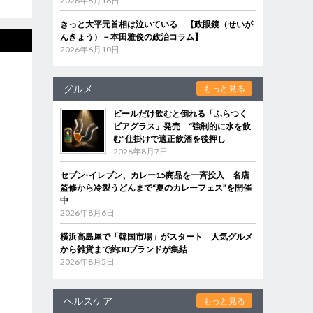
2026年6月18日
きっと大平元首相は泣いている 【政眼鏡（せいが
んきょう）－本田雅俊の政治コラム】
2026年6月10日
グルメ
もっと見る
ビールだけ飲むと倒れる「ふらつく
ビアグラス」発売 “強制的に水を飲
む”仕掛けで適正飲酒を後押し
2026年8月7日
セブン‐イレブン、カレー15商品を一斉投入 名店
監修から冷製うどんまで“夏のカレーフェス”を開催
中
2026年8月6日
横浜高島屋で「韓国市場」がスタート 人気グルメ
から雑貨まで約30ブランドが集結
2026年8月5日
ヘルスケア
もっと見る