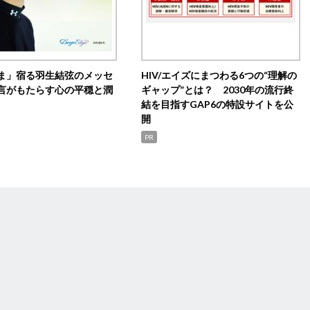
ま」宿る羽生結弦のメッセ
HIV/エイズにまつわる6つの“理解の
言がもたらす心の平穏と潤
ギャップ”とは？ 2030年の流行終
結を目指すGAP6の特設サイトを公
開
PR