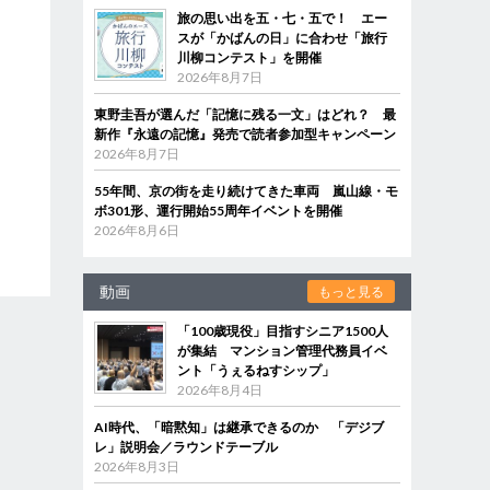
旅の思い出を五・七・五で！ エー
スが「かばんの日」に合わせ「旅行
川柳コンテスト」を開催
2026年8月7日
東野圭吾が選んだ「記憶に残る一文」はどれ？ 最
新作『永遠の記憶』発売で読者参加型キャンペーン
2026年8月7日
55年間、京の街を走り続けてきた車両 嵐山線・モ
ボ301形、運行開始55周年イベントを開催
2026年8月6日
動画
もっと見る
「100歳現役」目指すシニア1500人
が集結 マンション管理代務員イベ
ント「うぇるねすシップ」
2026年8月4日
AI時代、「暗黙知」は継承できるのか 「デジブ
レ」説明会／ラウンドテーブル
2026年8月3日