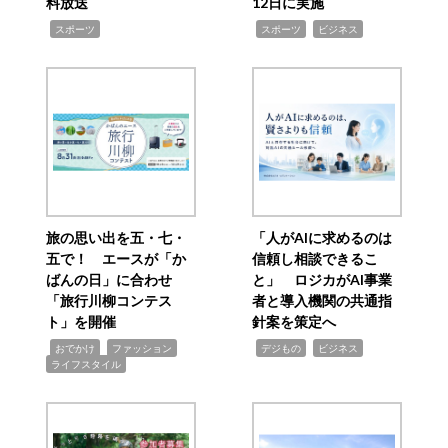
料放送
12日に実施
,
,
,
スポーツ
スポーツ
ビジネス
旅の思い出を五・七・
「人がAIに求めるのは
五で！ エースが「か
信頼し相談できるこ
ばんの日」に合わせ
と」 ロジカがAI事業
「旅行川柳コンテス
者と導入機関の共通指
ト」を開催
針案を策定へ
,
,
,
,
,
おでかけ
ファッション
デジもの
ビジネス
ライフスタイル