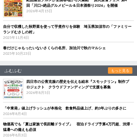
回「川口×絶品グルメビール＆日本酒祭り2026」を開催
2026年4月15日
自分で収穫した秋野菜を使って芋煮作りを体験 埼玉県加須市の「ファミリー
ランドむさしの村」
2025年11月4日
春だけじゃもったいないさくらの名所、加治川で秋のマルシェ
2025年10月23日
ふむふむ
もっと見る
四日市の公害克服の歴史を伝える絵本『スモックリン』制作プ
ロジェクト クラウドファンディングで支援を募集
2026年8月5日
「中東発」値上げラッシュが本格化 飲食料品値上げ、約3年ぶりの多さに
2026年8月4日
物価高でも「夏は家族で長距離ドライブ」 宿泊ドライブ予算4万円超、渋滞・
猛暑への備えも必須
2026年8月3日