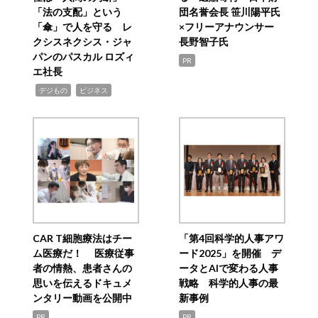
「法の支配」という
団名誉会長 笹川陽平氏
「傘」で人を守る レ
×フリーアナウンサー
クシスネクシス・ジャ
長野智子氏
パンのパスカル ロズィ
PR
エ社長
,
,
デジもの
ビジネス
CAR T細胞療法はチー
「第4回科学的人事アワ
ム医療だ！ 医療従事
ード2025」を開催 デ
者の情熱、患者さんの
ータとAIで変わる人事
思いを伝えるドキュメ
戦略 科学的人事の最
ンタリー動画を公開中
新事例
PR
PR