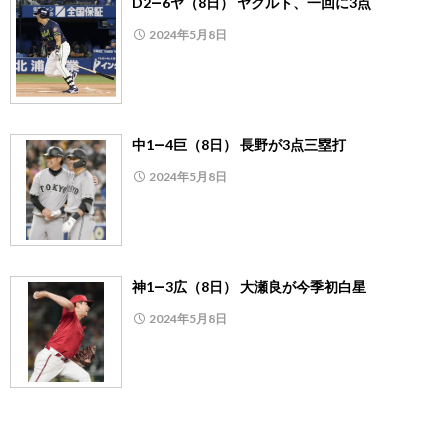
D2―6ヤ（8日） ヤクルト、一回に3点
2024年5月8日
中1―4巨（8日） 長野が3点三塁打
2024年5月8日
神1―3広（8日） 大瀬良が今季初白星
2024年5月8日