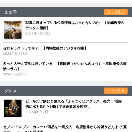
まめ学
もっと見る
写真に埋まっている位置情報はおっかないのか 【岡嶋教授の
デジタル指南】
2026年7月22日
ゼロトラストって何？ 【岡嶋教授のデジタル指南】
2026年6月18日
きっと大平元首相は泣いている 【政眼鏡（せいがんきょう）－本田雅俊の政
治コラム】
2026年6月10日
グルメ
もっと見る
ビールだけ飲むと倒れる「ふらつくビアグラス」発売 “強制
的に水を飲む”仕掛けで適正飲酒を後押し
2026年8月7日
セブン‐イレブン、カレー15商品を一斉投入 名店監修から冷製うどんまで“夏