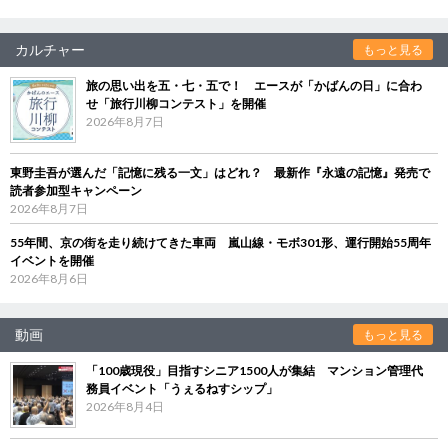
カルチャー
もっと見る
旅の思い出を五・七・五で！ エースが「かばんの日」に合わ
せ「旅行川柳コンテスト」を開催
2026年8月7日
東野圭吾が選んだ「記憶に残る一文」はどれ？ 最新作『永遠の記憶』発売で
読者参加型キャンペーン
2026年8月7日
55年間、京の街を走り続けてきた車両 嵐山線・モボ301形、運行開始55周年
イベントを開催
2026年8月6日
動画
もっと見る
「100歳現役」目指すシニア1500人が集結 マンション管理代
務員イベント「うぇるねすシップ」
2026年8月4日