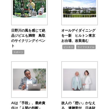
日野川の風を感じて絶
オールデイダイニング
品ジビエも満喫 鳥取
を一新 ヒルトン東京
のサイクリングイベン
お台場、改装進む
ト
,
,
ビジネス
ライフスタイル
,
スポーツ
AIは「手段」、最終責
故人の「想い」かなえ
任は「人間の判断」
る 遺贈寄付 日本財