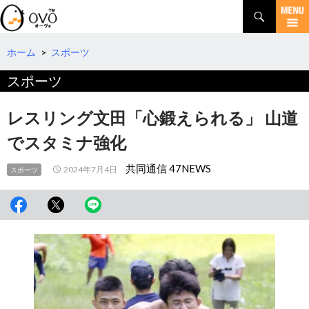
検
索
コ
ン
テ
ホーム
>
スポーツ
ン
スポーツ
ツ
へ
移
レスリング文田「心鍛えられる」 山道
動
でスタミナ強化
共同通信 47NEWS
2024年7月4日
スポーツ