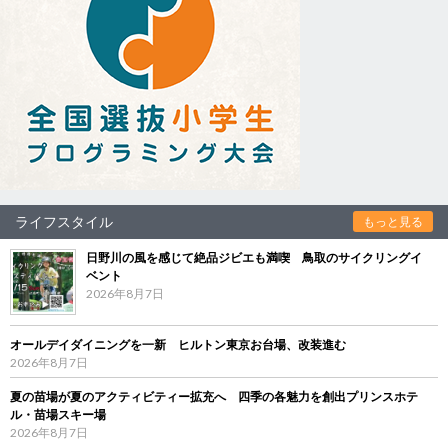
ライフスタイル
もっと見る
日野川の風を感じて絶品ジビエも満喫 鳥取のサイクリングイ
ベント
2026年8月7日
オールデイダイニングを一新 ヒルトン東京お台場、改装進む
2026年8月7日
夏の苗場が夏のアクティビティー拡充へ 四季の各魅力を創出プリンスホテ
ル・苗場スキー場
2026年8月7日