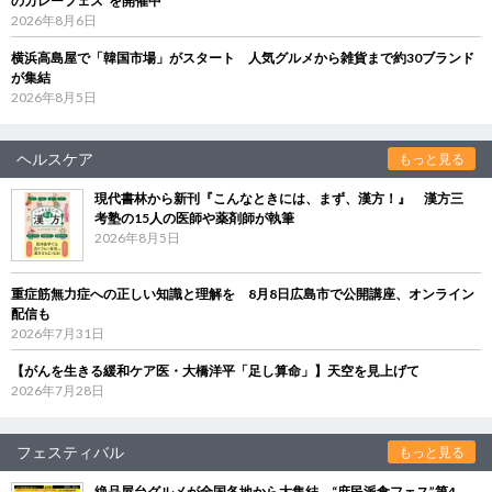
のカレーフェス”を開催中
2026年8月6日
横浜高島屋で「韓国市場」がスタート 人気グルメから雑貨まで約30ブランド
が集結
2026年8月5日
ヘルスケア
もっと見る
現代書林から新刊『こんなときには、まず、漢方！』 漢方三
考塾の15人の医師や薬剤師が執筆
2026年8月5日
重症筋無力症への正しい知識と理解を 8月8日広島市で公開講座、オンライン
配信も
2026年7月31日
【がんを生きる緩和ケア医・大橋洋平「足し算命」】天空を見上げて
2026年7月28日
フェスティバル
もっと見る
絶品屋台グルメが全国各地から大集結 “庶民派食フェス”第4