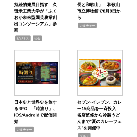
持続的発展目指す 久
長と和歌山」 和歌山
留米工業大学が「ふく
市立博物館で8月8日か
おか未来型園芸農業創
ら
出コンソーシアム」参
,
カルチャー
画
,
,
ビジネス
社会
日本史と世界史を旅す
セブン‐イレブン、カレ
るRPG 「時渡り」、
ー15商品を一斉投入
iOS/Androidで配信開
名店監修から冷製うど
始
んまで“夏のカレーフェ
ス”を開催中
,
カルチャー
,
グルメ