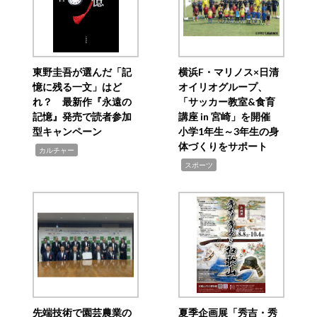
東野圭吾が選んだ「記
横浜F・マリノス×日清
憶に残る一文」はど
オイリオグループ、
れ？ 最新作『永遠の
「サッカー教室&食育
記憶』発売で読者参加
講座 in 宮崎」を開催
型キャンペーン
小学1年生～3年生の身
体づくりをサポート
,
カルチャー
,
スポーツ
先端技術で園芸農業の
夏季企画展「秀吉・秀