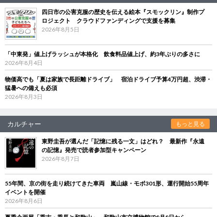
四日市の公害克服の歴史を伝える絵本『スモックリン』制作プ
ロジェクト クラウドファンディングで支援を募集
2026年8月5日
「中東発」値上げラッシュが本格化 飲食料品値上げ、約3年ぶりの多さに
2026年8月4日
物価高でも「夏は家族で長距離ドライブ」 宿泊ドライブ予算4万円超、渋滞・
猛暑への備えも必須
2026年8月3日
カルチャー
もっと見る
東野圭吾が選んだ「記憶に残る一文」はどれ？ 最新作『永遠
の記憶』発売で読者参加型キャンペーン
2026年8月7日
55年間、京の街を走り続けてきた車両 嵐山線・モボ301形、運行開始55周年
イベントを開催
2026年8月6日