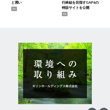
と潤い
行終結を目指すGAP6の
特設サイトを公開
PR
PR