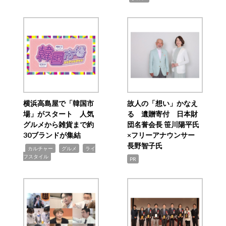
横浜高島屋で「韓国市
故人の「想い」かなえ
場」がスタート 人気
る 遺贈寄付 日本財
グルメから雑貨まで約
団名誉会長 笹川陽平氏
30ブランドが集結
×フリーアナウンサー
長野智子氏
,
,
,
カルチャー
グルメ
ライ
フスタイル
PR