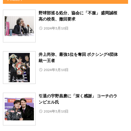
野球部巡る処分、協会に「不服」 盛岡誠桜
高の校長、撤回要求
2024年5月10日
井上尚弥、最強1位を奪回 ボクシング4団体
統一王者
2024年5月10日
引退の宇野昌磨に「深く感謝」 コーチのラ
ンビエル氏
2024年5月10日