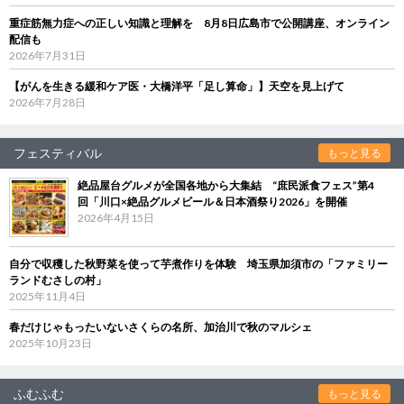
重症筋無力症への正しい知識と理解を 8月8日広島市で公開講座、オンライン
配信も
2026年7月31日
【がんを生きる緩和ケア医・大橋洋平「足し算命」】天空を見上げて
2026年7月28日
フェスティバル
もっと見る
絶品屋台グルメが全国各地から大集結 “庶民派食フェス”第4
回「川口×絶品グルメビール＆日本酒祭り2026」を開催
2026年4月15日
自分で収穫した秋野菜を使って芋煮作りを体験 埼玉県加須市の「ファミリー
ランドむさしの村」
2025年11月4日
春だけじゃもったいないさくらの名所、加治川で秋のマルシェ
2025年10月23日
ふむふむ
もっと見る