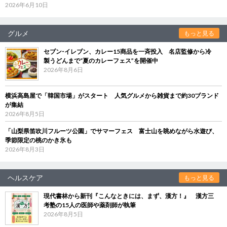
2026年6月10日
グルメ
もっと見る
セブン‐イレブン、カレー15商品を一斉投入 名店監修から冷
製うどんまで“夏のカレーフェス”を開催中
2026年8月6日
横浜高島屋で「韓国市場」がスタート 人気グルメから雑貨まで約30ブランド
が集結
2026年8月5日
「山梨県笛吹川フルーツ公園」でサマーフェス 富士山を眺めながら水遊び、
季節限定の桃のかき氷も
2026年8月3日
ヘルスケア
もっと見る
現代書林から新刊『こんなときには、まず、漢方！』 漢方三
考塾の15人の医師や薬剤師が執筆
2026年8月5日