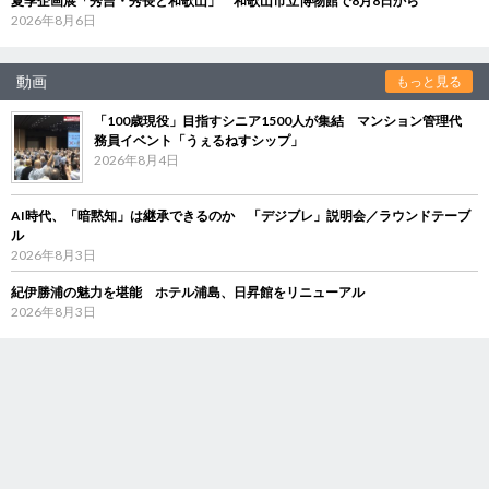
夏季企画展「秀吉・秀長と和歌山」 和歌山市立博物館で8月8日から
2026年8月6日
動画
もっと見る
「100歳現役」目指すシニア1500人が集結 マンション管理代
務員イベント「うぇるねすシップ」
2026年8月4日
AI時代、「暗黙知」は継承できるのか 「デジブレ」説明会／ラウンドテーブ
ル
2026年8月3日
紀伊勝浦の魅力を堪能 ホテル浦島、日昇館をリニューアル
2026年8月3日