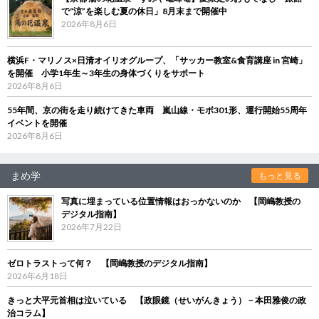
で“涼”を楽しむ夏の休日」8月末まで開催中
2026年8月6日
横浜F・マリノス×日清オイリオグループ、「サッカー教室&食育講座 in 宮崎」
を開催 小学1年生～3年生の身体づくりをサポート
2026年8月6日
55年間、京の街を走り続けてきた車両 嵐山線・モボ301形、運行開始55周年
イベントを開催
2026年8月6日
まめ学
もっと見る
写真に埋まっている位置情報はおっかないのか 【岡嶋教授の
デジタル指南】
2026年7月22日
ゼロトラストって何？ 【岡嶋教授のデジタル指南】
2026年6月18日
きっと大平元首相は泣いている 【政眼鏡（せいがんきょう）－本田雅俊の政
治コラム】