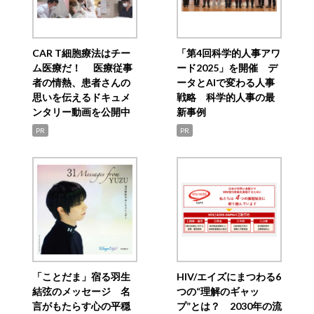
CAR T細胞療法はチー
「第4回科学的人事アワ
ム医療だ！ 医療従事
ード2025」を開催 デ
者の情熱、患者さんの
ータとAIで変わる人事
思いを伝えるドキュメ
戦略 科学的人事の最
ンタリー動画を公開中
新事例
PR
PR
「ことだま」宿る羽生
HIV/エイズにまつわる6
結弦のメッセージ 名
つの“理解のギャッ
言がもたらす心の平穏
プ”とは？ 2030年の流