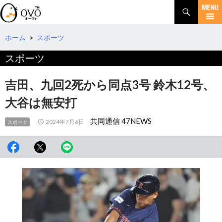
検
索
コ
ン
テ
ホーム
>
スポーツ
ン
スポーツ
ツ
へ
移
吉田、九回2死から同点3号 鈴木12号、
動
大谷は無安打
共同通信 47NEWS
2024年7月6日
スポーツ