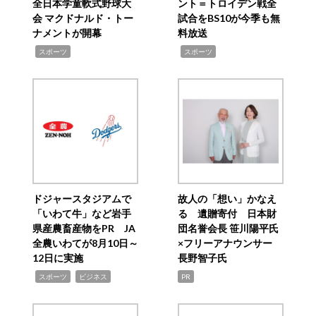
全日本学童軟式野球大
ント＝トロイデン戦全
会 マクドナルド・トー
試合をBS10が今季も無
ナメントが開幕
料放送
,
,
スポーツ
スポーツ
ドジャースタジアムで
故人の「想い」かなえ
「いわて牛」など岩手
る 遺贈寄付 日本財
県産農畜産物をPR JA
団名誉会長 笹川陽平氏
全農いわてが8月10日～
×フリーアナウンサー
12日に実施
長野智子氏
,
,
スポーツ
ビジネス
PR