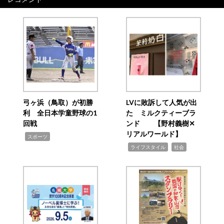
弓ヶ浜（鳥取）が初勝
LVに敗訴して人気が出
利 全日本学童野球の1
た ミルクティーブラ
回戦
ンド 【野村義樹✕
リアルワールド】
,
スポーツ
,
,
ライフスタイル
社会