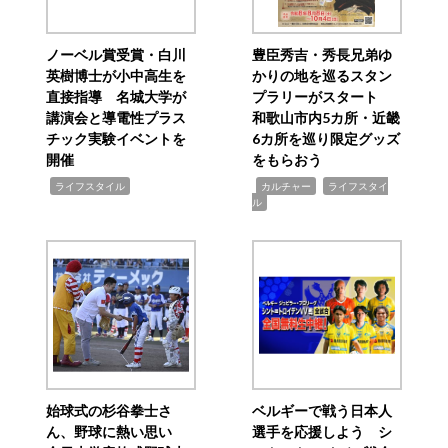
ノーベル賞受賞・白川
豊臣秀吉・秀長兄弟ゆ
英樹博士が小中高生を
かりの地を巡るスタン
直接指導 名城大学が
プラリーがスタート
講演会と導電性プラス
和歌山市内5カ所・近畿
チック実験イベントを
6カ所を巡り限定グッズ
開催
をもらおう
,
,
,
ライフスタイル
カルチャー
ライフスタイ
ル
始球式の杉谷拳士さ
ベルギーで戦う日本人
ん、野球に熱い思い
選手を応援しよう シ