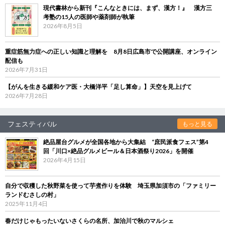
現代書林から新刊『こんなときには、まず、漢方！』 漢方三
考塾の15人の医師や薬剤師が執筆
2026年8月5日
重症筋無力症への正しい知識と理解を 8月8日広島市で公開講座、オンライン
配信も
2026年7月31日
【がんを生きる緩和ケア医・大橋洋平「足し算命」】天空を見上げて
2026年7月28日
フェスティバル
もっと見る
絶品屋台グルメが全国各地から大集結 “庶民派食フェス”第4
回「川口×絶品グルメビール＆日本酒祭り2026」を開催
2026年4月15日
自分で収穫した秋野菜を使って芋煮作りを体験 埼玉県加須市の「ファミリー
ランドむさしの村」
2025年11月4日
春だけじゃもったいないさくらの名所、加治川で秋のマルシェ