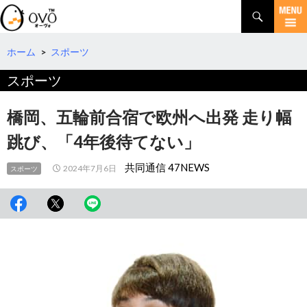
検
索
コ
ン
テ
ホーム
>
スポーツ
ン
スポーツ
ツ
へ
移
橋岡、五輪前合宿で欧州へ出発 走り幅
動
跳び、「4年後待てない」
共同通信 47NEWS
2024年7月6日
スポーツ