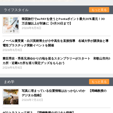
ライフスタイル
もっと見る
韓国旅行でau PAYを使うとPontaポイント最大20％還元！30
万店舗以上が対象に【9月30日まで】
2026年8月8日
ノーベル賞受賞・白川英樹博士が小中高生を直接指導 名城大学が講演会と導
電性プラスチック実験イベントを開催
2026年8月8日
豊臣秀吉・秀長兄弟ゆかりの地を巡るスタンプラリーがスタート 和歌山市内5
カ所・近畿6カ所を巡り限定グッズをもらおう
2026年8月8日
まめ学
もっと見る
写真に埋まっている位置情報はおっかないのか 【岡嶋教授の
デジタル指南】
2026年7月22日
ゼロトラストって何？ 【岡嶋教授のデジタル指南】