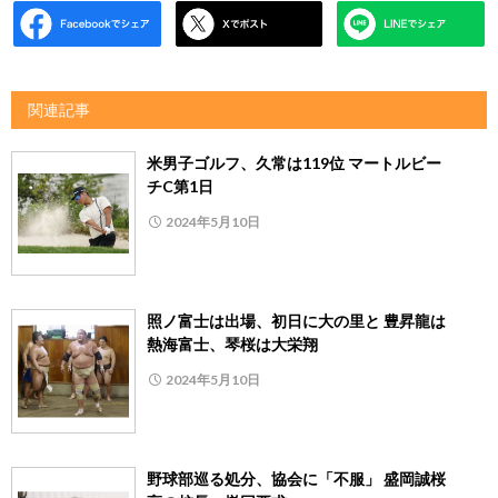
関連記事
米男子ゴルフ、久常は119位 マートルビー
チC第1日
2024年5月10日
照ノ富士は出場、初日に大の里と 豊昇龍は
熱海富士、琴桜は大栄翔
2024年5月10日
野球部巡る処分、協会に「不服」 盛岡誠桜