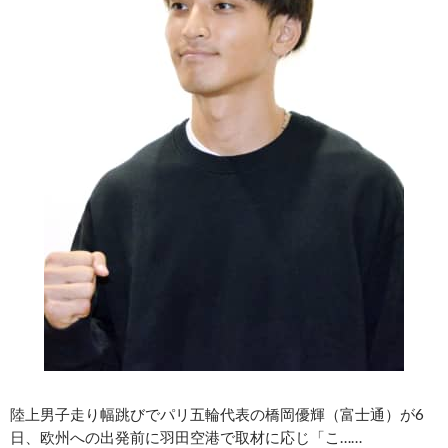
陸上男子走り幅跳びでパリ五輪代表の橋岡優輝（富士通）が6
日、欧州への出発前に羽田空港で取材に応じ「こ……