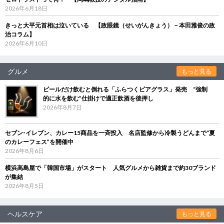
2026年6月18日
きっと大平元首相は泣いている 【政眼鏡（せいがんきょう）－本田雅俊の政
治コラム】
2026年6月10日
グルメ
もっと見る
ビールだけ飲むと倒れる「ふらつくビアグラス」発売 “強制
的に水を飲む”仕掛けで適正飲酒を後押し
2026年8月7日
セブン‐イレブン、カレー15商品を一斉投入 名店監修から冷製うどんまで“夏
のカレーフェス”を開催中
2026年8月6日
横浜高島屋で「韓国市場」がスタート 人気グルメから雑貨まで約30ブランド
が集結
2026年8月5日
ヘルスケア
もっと見る