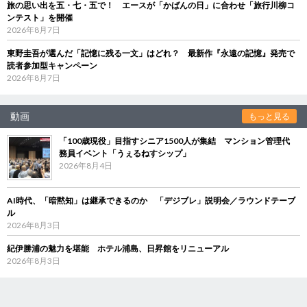
旅の思い出を五・七・五で！ エースが「かばんの日」に合わせ「旅行川柳コ
ンテスト」を開催
2026年8月7日
東野圭吾が選んだ「記憶に残る一文」はどれ？ 最新作『永遠の記憶』発売で
読者参加型キャンペーン
2026年8月7日
動画
もっと見る
「100歳現役」目指すシニア1500人が集結 マンション管理代
務員イベント「うぇるねすシップ」
2026年8月4日
AI時代、「暗黙知」は継承できるのか 「デジブレ」説明会／ラウンドテーブ
ル
2026年8月3日
紀伊勝浦の魅力を堪能 ホテル浦島、日昇館をリニューアル
2026年8月3日