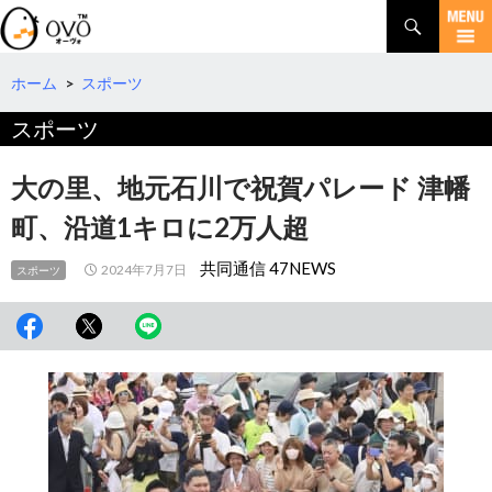
検
索
コ
ン
テ
ホーム
>
スポーツ
ン
スポーツ
ツ
へ
移
大の里、地元石川で祝賀パレード 津幡
動
町、沿道1キロに2万人超
共同通信 47NEWS
2024年7月7日
スポーツ