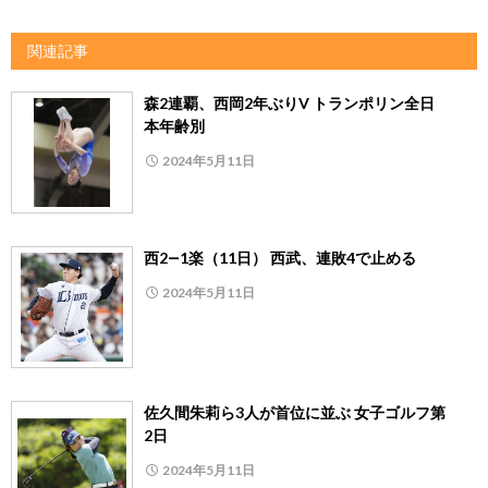
関連記事
森2連覇、西岡2年ぶりV トランポリン全日
本年齢別
2024年5月11日
西2―1楽（11日） 西武、連敗4で止める
2024年5月11日
佐久間朱莉ら3人が首位に並ぶ 女子ゴルフ第
2日
2024年5月11日