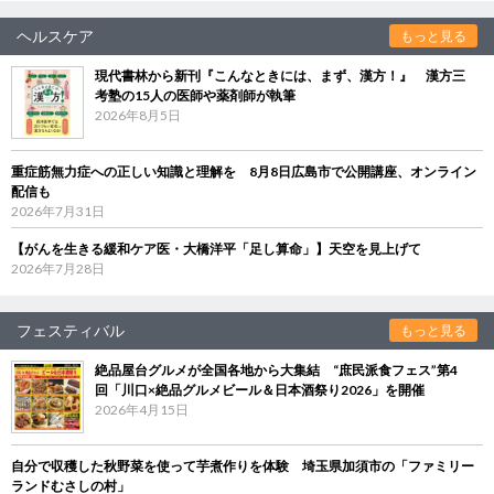
ヘルスケア
もっと見る
現代書林から新刊『こんなときには、まず、漢方！』 漢方三
考塾の15人の医師や薬剤師が執筆
2026年8月5日
重症筋無力症への正しい知識と理解を 8月8日広島市で公開講座、オンライン
配信も
2026年7月31日
【がんを生きる緩和ケア医・大橋洋平「足し算命」】天空を見上げて
2026年7月28日
フェスティバル
もっと見る
絶品屋台グルメが全国各地から大集結 “庶民派食フェス”第4
回「川口×絶品グルメビール＆日本酒祭り2026」を開催
2026年4月15日
自分で収穫した秋野菜を使って芋煮作りを体験 埼玉県加須市の「ファミリー
ランドむさしの村」