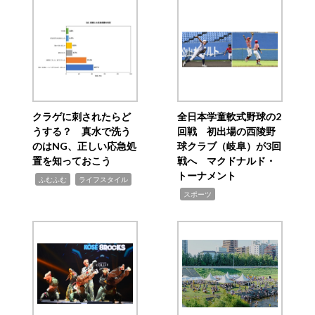
クラゲに刺されたらど
全日本学童軟式野球の2
うする？ 真水で洗う
回戦 初出場の西陵野
のはNG、正しい応急処
球クラブ（岐阜）が3回
置を知っておこう
戦へ マクドナルド・
トーナメント
,
,
ふむふむ
ライフスタイル
,
スポーツ