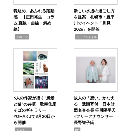
魂込め、あふれる躍動
新しい水辺の過ごし方
感 【正田裕生 コラ
を提案 札幌市・豊平
ム 直線・曲線・斜め
川でイベント「川見
線】
2026」を開催
,
,
スポーツ
ライフスタイル
6人の作家が描く“風景
故人の「想い」かなえ
と猫”の共演 歌舞伎座
る 遺贈寄付 日本財
そばのギャラリー
団名誉会長 笹川陽平氏
YOHAKUで8月20日か
×フリーアナウンサー
ら開催
長野智子氏
,
カルチャー
PR