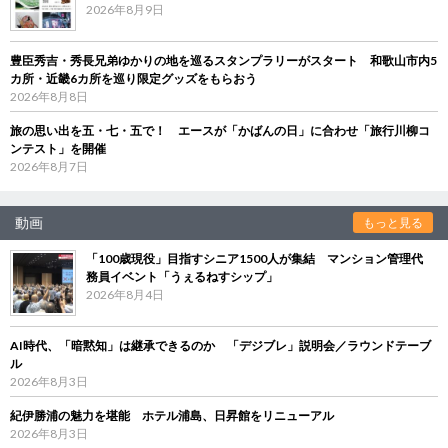
2026年8月9日
豊臣秀吉・秀長兄弟ゆかりの地を巡るスタンプラリーがスタート 和歌山市内5
カ所・近畿6カ所を巡り限定グッズをもらおう
2026年8月8日
旅の思い出を五・七・五で！ エースが「かばんの日」に合わせ「旅行川柳コ
ンテスト」を開催
2026年8月7日
動画
もっと見る
「100歳現役」目指すシニア1500人が集結 マンション管理代
務員イベント「うぇるねすシップ」
2026年8月4日
AI時代、「暗黙知」は継承できるのか 「デジブレ」説明会／ラウンドテーブ
ル
2026年8月3日
紀伊勝浦の魅力を堪能 ホテル浦島、日昇館をリニューアル
2026年8月3日