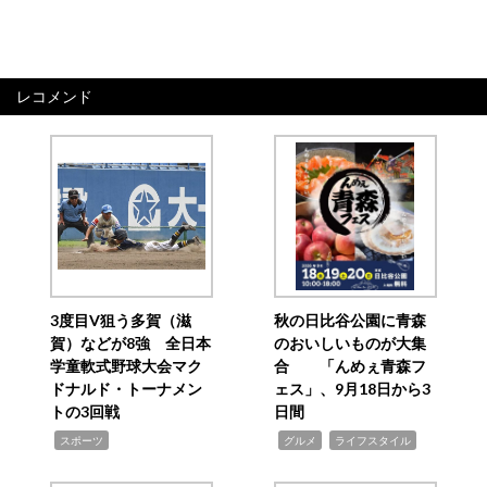
レコメンド
3度目V狙う多賀（滋
秋の日比谷公園に青森
賀）などが8強 全日本
のおいしいものが大集
学童軟式野球大会マク
合 「んめぇ青森フ
ドナルド・トーナメン
ェス」、9月18日から3
トの3回戦
日間
,
,
,
スポーツ
グルメ
ライフスタイル