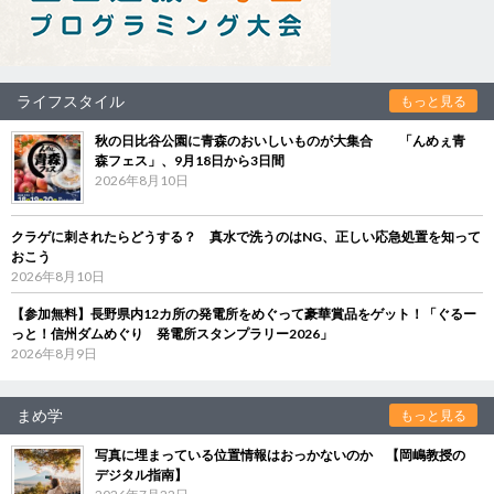
ライフスタイル
もっと見る
秋の日比谷公園に青森のおいしいものが大集合 「んめぇ青
森フェス」、9月18日から3日間
2026年8月10日
クラゲに刺されたらどうする？ 真水で洗うのはNG、正しい応急処置を知って
おこう
2026年8月10日
【参加無料】長野県内12カ所の発電所をめぐって豪華賞品をゲット！「ぐるー
っと！信州ダムめぐり 発電所スタンプラリー2026」
2026年8月9日
まめ学
もっと見る
写真に埋まっている位置情報はおっかないのか 【岡嶋教授の
デジタル指南】