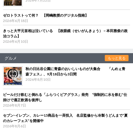
2026年7月22日
ゼロトラストって何？ 【岡嶋教授のデジタル指南】
2026年6月18日
きっと大平元首相は泣いている 【政眼鏡（せいがんきょう）－本田雅俊の政
治コラム】
2026年6月10日
グルメ
もっと見る
秋の日比谷公園に青森のおいしいものが大集合 「んめぇ青
森フェス」、9月18日から3日間
2026年8月10日
ビールだけ飲むと倒れる「ふらつくビアグラス」発売 “強制的に水を飲む”仕
掛けで適正飲酒を後押し
2026年8月7日
セブン‐イレブン、カレー15商品を一斉投入 名店監修から冷製うどんまで“夏
のカレーフェス”を開催中
2026年8月6日