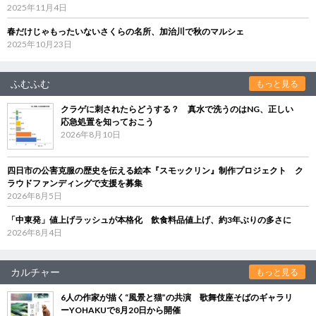
2025年11月4日
春だけじゃもったいないさくらの名所、加治川で秋のマルシェ
2025年10月23日
ふむふむ
もっと見る
クラゲに刺されたらどうする？ 真水で洗うのはNG、正しい
応急処置を知っておこう
2026年8月10日
四日市の公害克服の歴史を伝える絵本『スモックリン』制作プロジェクト ク
ラウドファンディングで支援を募集
2026年8月5日
「中東発」値上げラッシュが本格化 飲食料品値上げ、約3年ぶりの多さに
2026年8月4日
カルチャー
もっと見る
6人の作家が描く“風景と猫”の共演 歌舞伎座そばのギャラリ
ーYOHAKUで8月20日から開催